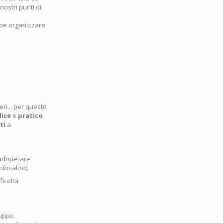
ostri punti di
bbe organizzare
ri... per questo
lice
e
pratico
ati
a
i adoperare
lto altro).
ficoltà
ruppo