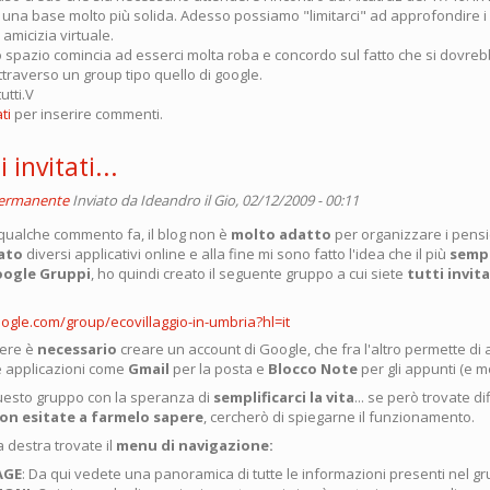
 una base molto più solida. Adesso possiamo "limitarci" ad approfondire i n
 amicizia virtuale.
to spazio comincia ad esserci molta roba e concordo sul fatto che si dovre
traverso un group tipo quello di google.
utti.V
ti
per inserire commenti.
i invitati...
permanente
Inviato da
Ideandro
il Gio, 02/12/2009 - 00:11
qualche commento fa, il blog non è
molto adatto
per organizzare i pensie
ato
diversi applicativi online e alla fine mi sono fatto l'idea che il più
semp
ogle Gruppi
, ho quindi creato il seguente gruppo a cui siete
tutti invit
oogle.com/group/ecovillaggio-in-umbria?hl=it
dere è
necessario
creare un account di Google, che fra l'altro permette d
e applicazioni come
Gmail
per la posta e
Blocco Note
per gli appunti (e mo
uesto gruppo con la speranza di
semplificarci la vita
... se però trovate dif
on esitate a farmelo sapere
, cercherò di spiegarne il funzionamento.
 destra trovate il
menu di navigazione:
AGE
: Da qui vedete una panoramica di tutte le informazioni presenti nel g