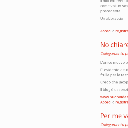
Il mio interven
come voi un sos
precedente.
Un abbr
Accedi
o
registra
No chiar
Collegamento 
L'unico motivo p
E' evidente a tut
frulla per la tes
Credo che Jacop
Il blog è essen
www.buonaidea.
Accedi
o
registra
Per me v
Collegamento 