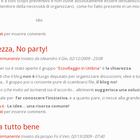
to è a solo scopo preventivo e non vuole assolutamente essere destabiliz
tenitore della necessità di organizzarci, come ho fatto presente in un mio
accio Idio
ti
per inserire commenti.
ezza, No party!
permanente
Inviato da
Ideandro
il Gio, 02/12/2009 - 23:08
er cui è stato aperto il gruppo "
Ecovillaggio in Umbria
" è
la chiarezza
.
ti che il blog
non è
il luogo deputato per organizzare discussioni, idee e tut
ta... Il gruppo poi ci consente pure di scambiarci file,
il blog no!
o (
che invito ad iscriversi
) sia d'accordo... altrimenti
suggerisca una soluz
ziale per
far conoscere l'iniziativa
, e a quanto pare, ci riesce alla grande
it
-
Le idee... una risorsa comune!
ti
per inserire commenti.
a tutto bene
permanente
Inviato da
Jacopo Fo
il Ven, 02/13/2009 - 07:40