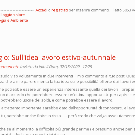
Accedi
o
registrati
per inserire commenti.
letto 5053 v
illaggio solare
ogia e Ambiente
gio: Sull'idea lavoro estivo-autunnale
permanente
Inviato da
idio
il Dom, 02/15/2009 - 17:25
 suddiviso volutamente in due interventi il mio commento al tuo post. Que
za che a mio parere merita la tua idea sulle possibilità offerte dai lavori e
he potrebbe essere un'esperienza interessante quella dei lavori prepara
 sono d'accordo che potrebbero essere un'ottima opportunità per capire se
o potrebbero uscire dei soldi, e come potrebbe essere il lavoro.
 altrettanto importante sarebbe dato dall'opportunità di conoscerci, e lav
 tu, potrebbe anche finire in rissa ...... però credo che valga assolutament
che se al momento la difficoltà più grande per me ( e presumo anche per al
giorni da dedicare a questa iniziativa.