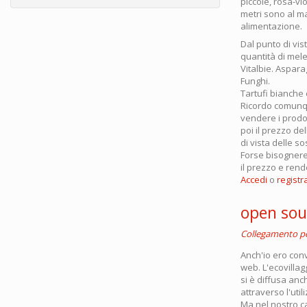
piccole, rosa-vi
metri sono al ma
alimentazione.
Dal punto di vis
quantità di mele
Vitalbie. Aspara
Funghi.
Tartufi bianche 
Ricordo comunque
vendere i prodott
poi il prezzo de
di vista delle 
Forse bisognereb
il prezzo e rend
Accedi
o
registra
open sou
Collegamento 
Anch'io ero conv
web. L'ecovillag
si è diffusa anch
attraverso l'util
Ma nel nostro ca