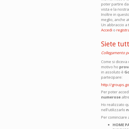
poter partire da
vista e la nostra
Inoltre in ques
meglio, anche at
Un abbraccio a t
Accedi
o
registra
Siete tutt
Collegamento 
Come si diceva 
motivo ho
prov
in assoluto è
Go
partecipare:
http://groups.g
Per poter acce
numerose
altr
Ho realizzato q
nell'utilizzarlo
n
Per cominciare a
HOME P