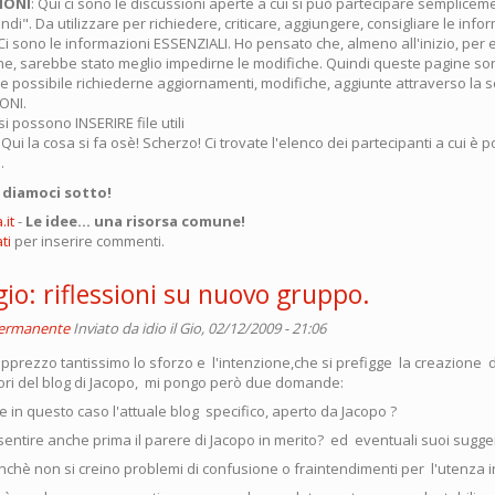
IONI
: Qui ci sono le discussioni aperte a cui si può partecipare semplicem
ndi". Da utilizzare per richiedere, criticare, aggiungere, consigliare le info
 Ci sono le informazioni ESSENZIALI. Ho pensato che, almeno all'inizio, per 
e, sarebbe stato meglio impedirne le modifiche. Quindi queste pagine so
possibile richiederne aggiornamenti, modifiche, aggiunte attraverso la 
ONI.
 si possono INSERIRE file utili
: Qui la cosa si fa osè! Scherzo! Ci trovate l'elenco dei partecipanti a cui è p
.
.
diamoci sotto!
it
-
Le idee... una risorsa comune!
ti
per inserire commenti.
gio: riflessioni su nuovo gruppo.
permanente
Inviato da
idio
il Gio, 02/12/2009 - 21:06
prezzo tantissimo lo sforzo e l'intenzione,che si prefigge la creazione 
uori del blog di Jacopo, mi pongo però due domande:
 in questo caso l'attuale blog specifico, aperto da Jacopo ?
 sentire anche prima il parere di Jacopo in merito? ed eventuali suoi sugge
nchè non si creino problemi di confusione o fraintendimenti per l'utenza 