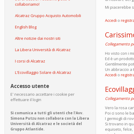
collaboriamo!
Mi piacerebbe s
Alcatraz Gruppo Acquisto Automobili
Accedi
o
registra
English Blog
Carissim
Altre notizie dai nostri siti
Collegamento 
La Libera Università di Alcatraz
Ho visto con i m
Ed è un prodott
I corsi di Alcatraz
Gentilmente potre
Un abbraccio a tu
L'Ecovillaggio Solare di Alcatraz
Accedi
o
registra
Accesso utente
Ecovillag
E' necessario accettare i cookie per
Collegamento 
effettuare il login
Vero la rosa ca
Poi ci sono le b
Si comunica a tutti gli utenti che l'Avv.
I germogli di ro
Simona Putzu non collabora con la Libera
Si trovano in qua
Università di Alcatraz e le società del
equiseto, felce,
Gruppo Atlantide.