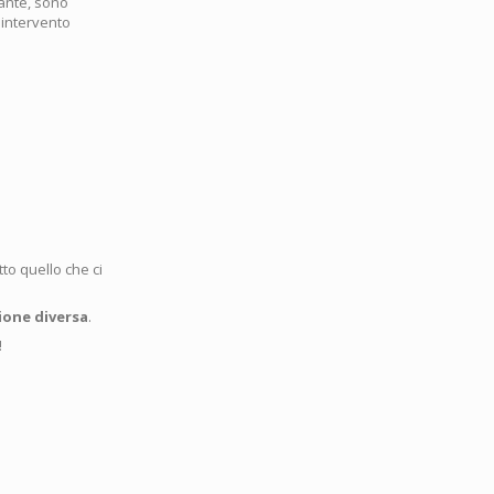
zante, sono
 intervento
to quello che ci
ione diversa
.
!