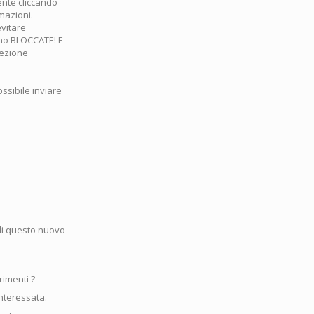
ente cliccando
rmazioni.
evitare
no BLOCCATE! E'
sezione
ossibile inviare
di questo nuovo
rimenti ?
interessata.