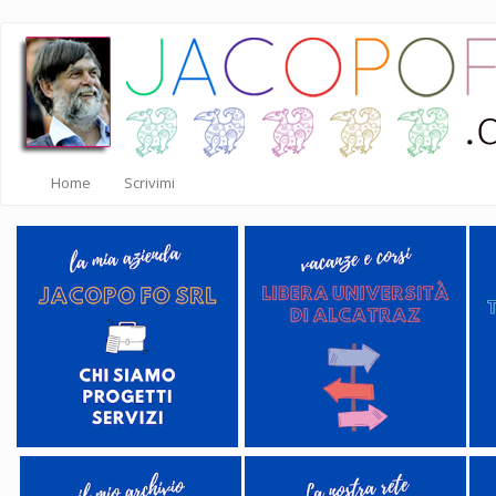
Salta
al
contenuto
principale
Home
Scrivimi