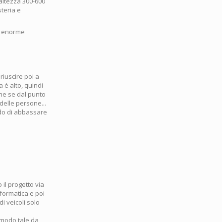
 altezza 300-600
steria e
na enorme
riuscire poi a
a è alto, quindi
che se dal punto
delle persone...
odo di abbassare
il progetto via
nformatica e poi
di veicoli solo
 modo tale da