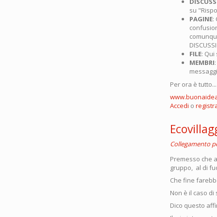
DISCUSS
su "Rispo
PAGINE
:
confusion
comunque 
DISCUSSI
FILE
: Qui
MEMBRI
messaggi
Per ora è tutto..
www.buonaidea.
Accedi
o
registra
Ecovillag
Collegamento 
Premesso che ap
gruppo, al di f
Che fine farebbe
Non è il caso di
Dico questo affi