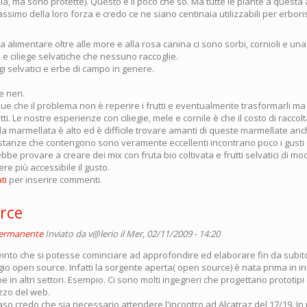
ola, ma sono protette). Questo è il poco che so. Ma tutte le piante a questa
ssimo della loro forza e credo ce ne siano centinaia utilizzabili per erbori
ta alimentare oltre alle more e alla rosa canina ci sono sorbi, cornioli e u
 e ciliege selvatiche che nessuno raccoglie.
gi selvatici e erbe di campo in genere.
e neri.
 che il problema non è reperire i frutti e eventualmente trasformarli ma 
i. Le nostre esperienze con ciliegie, mele e cornile è che il costo di raccolt
lla marmellata è alto ed è difficile trovare amanti di queste marmellate an
sostanze che contengono sono veramente eccellenti incontrano poco i gusti 
be provare a creare dei mix con fruta bio coltivata e frutti selvatici di m
ere più accessibile il gusto.
ti
per inserire commenti.
rce
permanente
Inviato da
v@lerio
il Mer, 02/11/2009 - 14:20
into che si potesse cominciare ad approfondire ed elaborare fin da subito 
gio open source. Infatti la sorgente aperta( open source) è nata prima in i
e in altri settori. Esempio. Ci sono molti ingegneri che progettano prototipi 
izzo del web.
so credo che sia necessario attendere l'incontro ad Alcatraz del 17/19. In