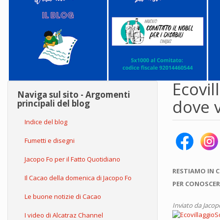
Ecovil
Naviga sul sito - Argomenti
dove v
principali del blog
Indice del blog
Fumetti e disegni
Jacopo Fo per il Fatto Quotidiano
RESTIAMO IN 
Il Cacao della domenica di Jacopo Fo
PER CONOSCER
Le buone notizie di Cacao
Inviato da
Jacop
I video di Alcatraz Channel