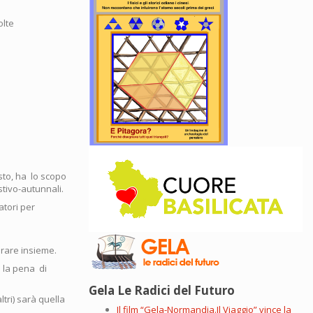
olte
sto, ha lo scopo
stivo-autunnali.
tori per
orare insieme.
e la pena di
Gela Le Radici del Futuro
tri) sarà quella
Il film “Gela-Normandia.Il Viaggio” vince la