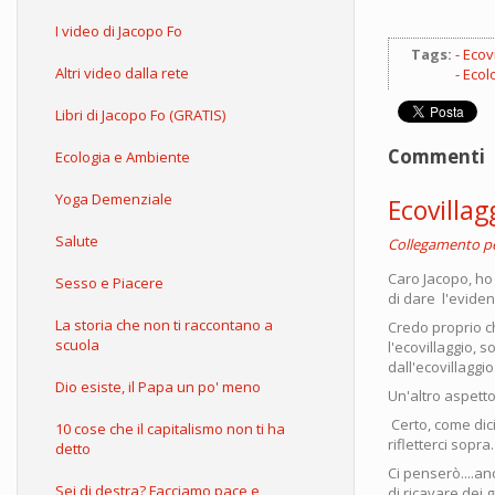
I video di Jacopo Fo
Tags:
Ecov
Altri video dalla rete
Ecol
Libri di Jacopo Fo (GRATIS)
Commenti
Ecologia e Ambiente
Yoga Demenziale
Ecovillag
Salute
Collegamento 
Caro Jacopo, ho
Sesso e Piacere
di dare l'eviden
La storia che non ti raccontano a
Credo proprio c
scuola
l'ecovillaggio,
dall'ecovillaggi
Dio esiste, il Papa un po' meno
Un'altro aspetto
Certo, come dici
10 cose che il capitalismo non ti ha
rifletterci sopra.
detto
Ci penserò....an
Sei di destra? Facciamo pace e
di ricavare dei 