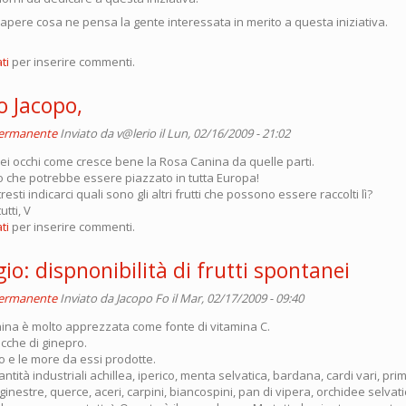
apere cosa ne pensa la gente interessata in merito a questa iniziativa.
ti
per inserire commenti.
o Jacopo,
permanente
Inviato da
v@lerio
il Lun, 02/16/2009 - 21:02
iei occhi come cresce bene la Rosa Canina da quelle parti.
o che potrebbe essere piazzato in tutta Europa!
sti indicarci quali sono gli altri frutti che possono essere raccolti lì?
tti, V
ti
per inserire commenti.
gio: dispnonibilità di frutti spontanei
permanente
Inviato da
Jacopo Fo
il Mar, 02/17/2009 - 09:40
nina è molto apprezzata come fonte di vitamina C.
acche di ginepro.
vo e le more da essi prodotte.
ntità industriali achillea, iperico, menta selvatica, bardana, cardi vari, prim
 ginestre, querce, aceri, carpini, biancospini, pan di vipera, orchidee selvat