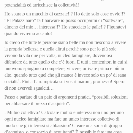
potenzialità ed arricchisce la collettività!
Ho sparato un mucchio di cazzate!!? Ho detto solo cose ovvie!!?
“Er Palazzinaro” fa l’harware io posso occuparmi di “software”,
almeno del mio… interessa!!? Ho stracciato le palle!!? Figuratevi
quando vivremo accanto!
Io credo che tutte le persone siano belle ma non riescono a vivere
la propria bellezza e quella altrui perché sono per lo più sole,
vivono la vita due per volta, nucleo famigliare, dovendosi
difendere da tutto quello che c’è fuori. E tutti i contenitori in cui si
muovono spingono a competere, vincere, arrivare prima e più in
alto, quando tutto quel che gli manca è invece solo un po’ di sana
socialità. Finita l’arrampicata sui vostri maroni, promesso! Spero
di non averveli sgualciti…
Passo a parlare di un paio di argomenti pratici, “possibili soluzioni
per abbassare il prezzo d'acquisto”:
- Mutuo collettivo? Calcolare mutuo e interessi non uno per uno
ogni nucleo famigliare ma fare un unico interesse collettivo di
modo che gli interessi si abbassino? Creare una sorta di gruppo
d’acquisto, o consorzio di acquirenti? È possibile fare una cosa