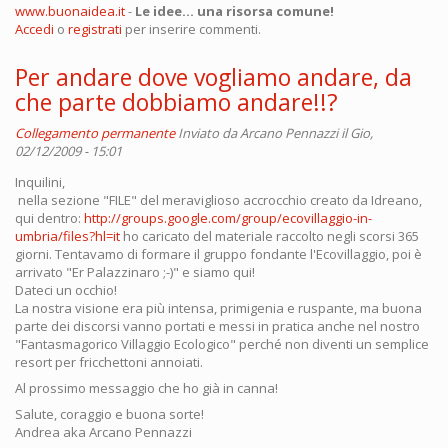
www.buonaidea.it
-
Le idee... una risorsa comune!
Accedi
o
registrati
per inserire commenti.
Per andare dove vogliamo andare, da
che parte dobbiamo andare!!?
Collegamento permanente
Inviato da
Arcano Pennazzi
il Gio,
02/12/2009 - 15:01
Inquilini,
nella sezione "FILE" del meraviglioso accrocchio creato da Idreano,
qui dentro:
http://groups.google.com/group/ecovillaggio-in-
umbria/files?hl=it
ho caricato del materiale raccolto negli scorsi 365
giorni. Tentavamo di formare il gruppo fondante l'Ecovillaggio, poi è
arrivato "Er Palazzinaro ;-)" e siamo qui!
Dateci un occhio!
La nostra visione era più intensa, primigenia e ruspante, ma buona
parte dei discorsi vanno portati e messi in pratica anche nel nostro
"Fantasmagorico Villaggio Ecologico" perché non diventi un semplice
resort per fricchettoni annoiati.
Al prossimo messaggio che ho già in canna!
Salute, coraggio e buona sorte!
Andrea aka Arcano Pennazzi