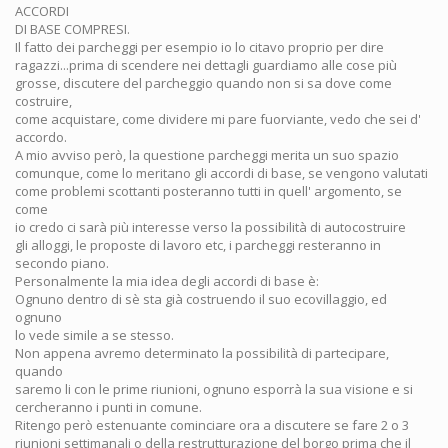
ACCORDI
DI BASE COMPRESI.
Il fatto dei parcheggi per esempio io lo citavo proprio per dire
ragazzi...prima di scendere nei dettagli guardiamo alle cose più
grosse, discutere del parcheggio quando non si sa dove come
costruire,
come acquistare, come dividere mi pare fuorviante, vedo che sei d'
accordo.
A mio avviso però, la questione parcheggi merita un suo spazio
comunque, come lo meritano gli accordi di base, se vengono valutati
come problemi scottanti posteranno tutti in quell' argomento, se
come
io credo ci sarà più interesse verso la possibilità di autocostruire
gli alloggi, le proposte di lavoro etc, i parcheggi resteranno in
secondo piano.
Personalmente la mia idea degli accordi di base è:
Ognuno dentro di sè sta già costruendo il suo ecovillaggio, ed
ognuno
lo vede simile a se stesso.
Non appena avremo determinato la possibilità di partecipare,
quando
saremo li con le prime riunioni, ognuno esporrà la sua visione e si
cercheranno i punti in comune.
Ritengo però estenuante cominciare ora a discutere se fare 2 o 3
riunioni settimanali o della restrutturazione del borgo prima che il