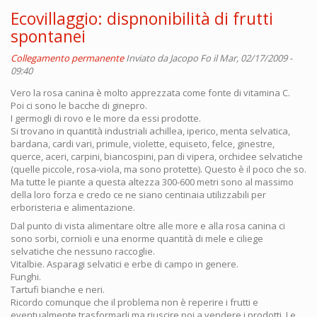
Ecovillaggio: dispnonibilità di frutti
spontanei
Collegamento permanente
Inviato da
Jacopo Fo
il Mar, 02/17/2009 -
09:40
Vero la rosa canina è molto apprezzata come fonte di vitamina C.
Poi ci sono le bacche di ginepro.
I germogli di rovo e le more da essi prodotte.
Si trovano in quantità industriali achillea, iperico, menta selvatica,
bardana, cardi vari, primule, violette, equiseto, felce, ginestre,
querce, aceri, carpini, biancospini, pan di vipera, orchidee selvatiche
(quelle piccole, rosa-viola, ma sono protette). Questo è il poco che so.
Ma tutte le piante a questa altezza 300-600 metri sono al massimo
della loro forza e credo ce ne siano centinaia utilizzabili per
erboristeria e alimentazione.
Dal punto di vista alimentare oltre alle more e alla rosa canina ci
sono sorbi, cornioli e una enorme quantità di mele e ciliege
selvatiche che nessuno raccoglie.
Vitalbie. Asparagi selvatici e erbe di campo in genere.
Funghi.
Tartufi bianche e neri.
Ricordo comunque che il problema non è reperire i frutti e
eventualmente trasformarli ma riuscire poi a vendere i prodotti. Le