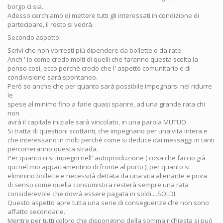
borgo ci sia.
Adesso cerchiamo di mettere tutti gli interessati in condizione di
partecipare, il resto si vedrà.
Secondo aspetto:
Scrivi che non vorresti più dipendere da bollette o da rate.
Anch ' io come credo molti di quelli che faranno questa scelta la
penso così, ecco perchè credo che l' aspetto comunitario e di
condivisione sarà spontaneo.
Però so anche che per quanto sarà possibile impegnarsi nel ridurre
le
spese al minimo fino a farle quasi sparire, ad una grande rata chi
non
avrà il capitale iniziale sarà vincolato, in una parola MUTUO.
Si tratta di questioni scottanti, che impegnano per una vita intera e
che interessano in molti perchè come si deduce dai messaggi in tanti
percorreranno questa strada.
Per quanto ci si impegni nell' autoproduzione ( cosa che faccio già
qui nel mio appartamentino di fronte al porto ), per quanto si
eliminino bollette e necessità dettata da una vita alienante e priva
di senso come quella consumistica resterà sempre una rata
considerevole che dovrà essere pagata in soldi....SOLDI.
Questo aspetto apre tutta una serie di conseguenze che non sono
affatto secondarie.
Mentre per tutti coloro che dispongono della somma richiesta si può