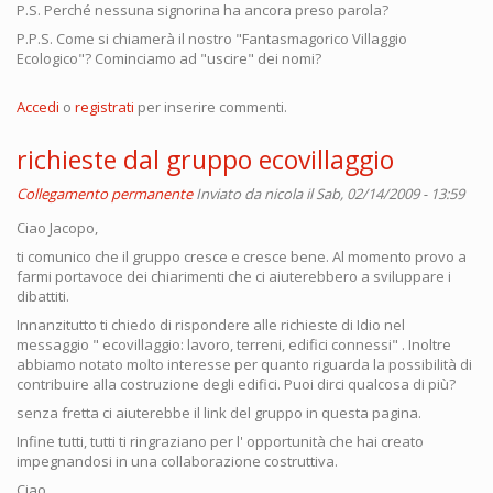
P.S. Perché nessuna signorina ha ancora preso parola?
P.P.S. Come si chiamerà il nostro "Fantasmagorico Villaggio
Ecologico"? Cominciamo ad "uscire" dei nomi?
Accedi
o
registrati
per inserire commenti.
richieste dal gruppo ecovillaggio
Collegamento permanente
Inviato da
nicola
il Sab, 02/14/2009 - 13:59
Ciao Jacopo,
ti comunico che il gruppo cresce e cresce bene. Al momento provo a
farmi portavoce dei chiarimenti che ci aiuterebbero a sviluppare i
dibattiti.
Innanzitutto ti chiedo di rispondere alle richieste di Idio nel
messaggio " ecovillaggio: lavoro, terreni, edifici connessi" . Inoltre
abbiamo notato molto interesse per quanto riguarda la possibilità di
contribuire alla costruzione degli edifici. Puoi dirci qualcosa di più?
senza fretta ci aiuterebbe il link del gruppo in questa pagina.
Infine tutti, tutti ti ringraziano per l' opportunità che hai creato
impegnandosi in una collaborazione costruttiva.
Ciao