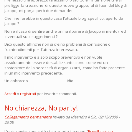
Premesso che apprezzo tantissimo lo sforzo e l'intenzione,che si
prefigge la creazione di questo nuovo gruppo, al di fuori del blog di
Jacopo, mi pongo però due domande:
Che fine farebbe in questo caso l'attuale blog specifico, aperto da
Jacopo ?
Non è il caso di sentire anche prima il parere di Jacopo in merito? ed
eventuali suoi suggerimenti ?
Dico questo affinchè non si creino problemi di confusione o
fraintendimenti per l'utenza interessata.
Il mio intervento è a solo scopo preventivo e non vuole
assolutamente essere destabilizzante, sono come voi un
sostenitore della necessità di organizzarci, come ho fatto presente
in un mio intervento precedente.
Un abbraccio Idio
Accedi
o
registrati
per inserire commenti.
No chiarezza, No party!
Collegamento permanente
Inviato da
Ideandro
il Gio, 02/12/2009 -
23:08
L'unico motivo per cui è stato aperto il gruppo "
Ecovillaggio in