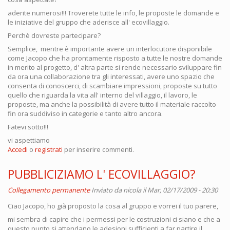
aderite numerosi!!! Troverete tutte le info, le proposte le domande e
le iniziative del gruppo che aderisce all' ecovillaggio.
Perchè dovreste partecipare?
Semplice, mentre è importante avere un interlocutore disponibile
come Jacopo che ha prontamente risposto a tutte le nostre domande
in merito al progetto, d' altra parte si rende necessario sviluppare fin
da ora una collaborazione tra gli interessati, avere uno spazio che
consenta di conoscerci, di scambiare impressioni, proposte su tutto
quello che riguarda la vita all' interno del villaggio, il lavoro, le
proposte, ma anche la possibilità di avere tutto il materiale raccolto
fin ora suddiviso in categorie e tanto altro ancora.
Fatevi sotto!!!
vi aspettiamo
Accedi
o
registrati
per inserire commenti.
PUBBLICIZIAMO L' ECOVILLAGGIO?
Collegamento permanente
Inviato da
nicola
il Mar, 02/17/2009 - 20:30
Ciao Jacopo, ho già proposto la cosa al gruppo e vorrei il tuo parere,
mi sembra di capire che i permessi per le costruzioni ci siano e che a
questo punto si attendano le adesioni sufficienti a far partire il