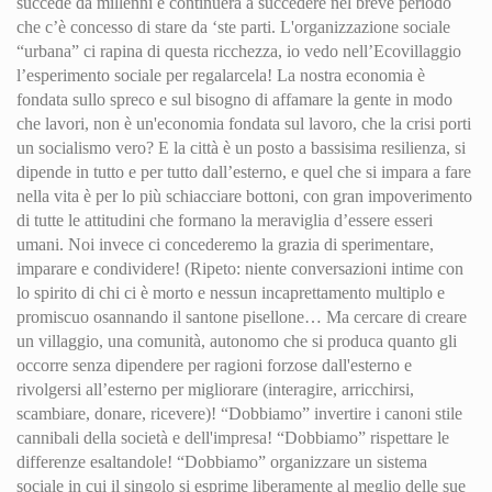
succede da millenni e continuerà a succedere nel breve periodo
che c’è concesso di stare da ‘ste parti. L'organizzazione sociale
“urbana” ci rapina di questa ricchezza, io vedo nell’Ecovillaggio
l’esperimento sociale per regalarcela! La nostra economia è
fondata sullo spreco e sul bisogno di affamare la gente in modo
che lavori, non è un'economia fondata sul lavoro, che la crisi porti
un socialismo vero? E la città è un posto a bassisima resilienza, si
dipende in tutto e per tutto dall’esterno, e quel che si impara a fare
nella vita è per lo più schiacciare bottoni, con gran impoverimento
di tutte le attitudini che formano la meraviglia d’essere esseri
umani. Noi invece ci concederemo la grazia di sperimentare,
imparare e condividere! (Ripeto: niente conversazioni intime con
lo spirito di chi ci è morto e nessun incaprettamento multiplo e
promiscuo osannando il santone pisellone… Ma cercare di creare
un villaggio, una comunità, autonomo che si produca quanto gli
occorre senza dipendere per ragioni forzose dall'esterno e
rivolgersi all’esterno per migliorare (interagire, arricchirsi,
scambiare, donare, ricevere)! “Dobbiamo” invertire i canoni stile
cannibali della società e dell'impresa! “Dobbiamo” rispettare le
differenze esaltandole! “Dobbiamo” organizzare un sistema
sociale in cui il singolo si esprime liberamente al meglio delle sue