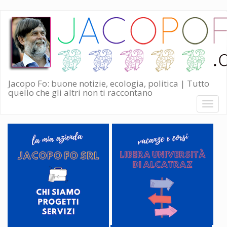
Salta
al
contenuto
principale
Jacopo Fo: buone notizie, ecologia, politica | Tutto
quello che gli altri non ti raccontano
Toggl
naviga