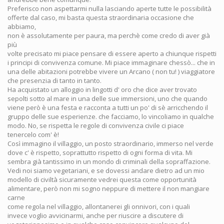
Preferisco non aspettarmi nulla lasciando aperte tutte le possibilità
offerte dal caso, mi basta questa straordinaria occasione che
abbiamo,
non è assolutamente per paura, ma perchè come credo di aver già
più
volte precisato mi piace pensare di essere aperto a chiunque rispetti
i principi di convivenza comune. Mi piace immaginare chessò... che in
una delle abitazioni potrebbe vivere un Arcano ( non tu! ) viaggiatore
che presenzia di tanto in tanto.
Ha acquistato un alloggio in lingotti d' oro che dice aver trovato
sepolti sotto al mare in una delle sue immersioni, uno che quando
viene però è una festa e racconta a tutti un po' di sè arricchendo il
gruppo delle sue esperienze. che facciamo, lo vincoliamo in qualche
modo. No, se rispetta le regole di convivenza civile ci piace
tenercelo com' è!
Così immagino il villaggio, un posto straordinario, immerso nel verde
dove c' è rispetto, soprattutto rispetto di ogni forma di vita. Mi
sembra già tantissimo in un mondo di criminali della sopraffazione.
Vedi noi siamo vegetariani, e se dovessi andare dietro ad un mio
modello di civiltà sicuramente vedrei questa come opportunità
alimentare, però non mi sogno neppure di mettere il non mangiare
carne
come regola nel villaggio, allontanerei gli onnivori, con i quali
invece voglio avvicinarmi, anche per riuscire a discutere di