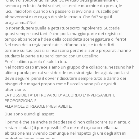
sembra perfetto. Arrivi sul set, sistemi le macchine da presa, le
luci, i microfoni quando un passero si avvicina al ruscello per
abbeverarsi e un raggio di sole lo irradia. Che fai? segui il
programma? No!
lo riprendi, tieni quella e getti i tuoi scritti impolverati. Succede
quasi sempre così tant' è che poi la maggiorparte dei registi col
tempo abbandona l' dea della cosiddetta sceneggiatura di ferro!
Nel caso della regia però tutti si rifanno a te, se tu decidi di
tornare sui tuoi passi si incazzano perchè si sono preparati, hanno
studiato la parte e tu perdi tempo con un uccellino.
Però l' ultima parola è solo la tua.
Nel nostro caso invece siamo un gruppo che collabora, nessuno ha l'
ultima parola per cui se si decide una strategia dettagliata poi la si
deve seguire, pena il dover ridiscutere sempre tutto a danno dei
bisogni che magari proprio come l' uccello sono più degni di
attenzione.
LA POSSIBILITA' DI TROVARCI D' ACCORDO E' INVERSAMENTE
PROPORZIONALE
ALLA MOLE DI REGOLE PRESTABILITE.
Due sono quindi gli aspetti:
Il primo è che se anche si decidesse di non collaborare su niente, di
restare isolati ( ti pare possibile? a me no! ) ognuno nella sua
abitazione ma vivendo comunque nel rispetto gli uni degli altri mi
andrebbe bene comunque.