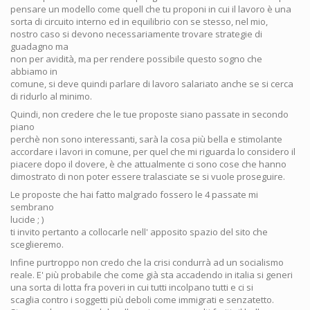
pensare un modello come quell che tu proponi in cui il lavoro è una
sorta di circuito interno ed in equilibrio con se stesso, nel mio,
nostro caso si devono necessariamente trovare strategie di
guadagno ma
non per avidità, ma per rendere possibile questo sogno che
abbiamo in
comune, si deve quindi parlare di lavoro salariato anche se si cerca
di ridurlo al minimo.
Quindi, non credere che le tue proposte siano passate in secondo
piano
perchè non sono interessanti, sarà la cosa più bella e stimolante
accordare i lavori in comune, per quel che mi riguarda lo considero il
piacere dopo il dovere, è che attualmente ci sono cose che hanno
dimostrato di non poter essere tralasciate se si vuole proseguire.
Le proposte che hai fatto malgrado fossero le 4 passate mi
sembrano
lucide ; )
ti invito pertanto a collocarle nell' apposito spazio del sito che
sceglieremo.
Infine purtroppo non credo che la crisi condurrà ad un socialismo
reale. E' più probabile che come già sta accadendo in italia si generi
una sorta di lotta fra poveri in cui tutti incolpano tutti e ci si
scaglia contro i soggetti più deboli come immigrati e senzatetto.