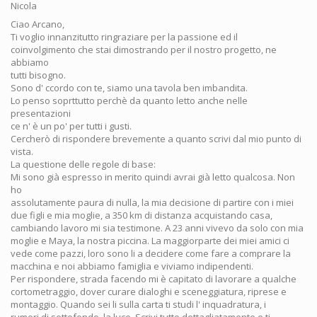
Nicola
Ciao Arcano,
Ti voglio innanzitutto ringraziare per la passione ed il
coinvolgimento che stai dimostrando per il nostro progetto, ne
abbiamo
tutti bisogno.
Sono d' ccordo con te, siamo una tavola ben imbandita.
Lo penso soprttutto perchè da quanto letto anche nelle
presentazioni
ce n' è un po' per tutti i gusti.
Cercherò di rispondere brevemente a quanto scrivi dal mio punto di
vista.
La questione delle regole di base:
Mi sono già espresso in merito quindi avrai già letto qualcosa. Non
ho
assolutamente paura di nulla, la mia decisione di partire con i miei
due figli e mia moglie, a 350 km di distanza acquistando casa,
cambiando lavoro mi sia testimone. A 23 anni vivevo da solo con mia
moglie e Maya, la nostra piccina. La maggiorparte dei miei amici ci
vede come pazzi, loro sono li a decidere come fare a comprare la
macchina e noi abbiamo famiglia e viviamo indipendenti.
Per rispondere, strada facendo mi è capitato di lavorare a qualche
cortometraggio, dover curare dialoghi e sceneggiatura, riprese e
montaggio. Quando sei li sulla carta ti studi l' inquadratura, i
rumori di sottofondo, la luce. Scrivi tutto dettagliatamente e ti