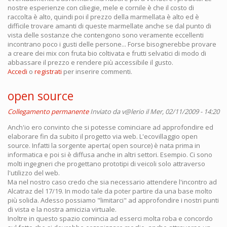
nostre esperienze con ciliegie, mele e cornile è che il costo di
raccolta è alto, quindi poi il prezzo della marmellata è alto ed è
difficile trovare amanti di queste marmellate anche se dal punto di
vista delle sostanze che contengono sono veramente eccellenti
incontrano poco i gusti delle persone... Forse bisognerebbe provare
a creare dei mix con fruta bio coltivata e frutti selvatici di modo di
abbassare il prezzo e rendere più accessibile il gusto.
Accedi
o
registrati
per inserire commenti.
open source
Collegamento permanente
Inviato da
v@lerio
il Mer, 02/11/2009 - 14:20
Anch'io ero convinto che si potesse cominciare ad approfondire ed
elaborare fin da subito il progetto via web. L'ecovillaggio open
source. Infatti la sorgente aperta( open source) è nata prima in
informatica e poi si è diffusa anche in altri settori. Esempio. Ci sono
molti ingegneri che progettano prototipi di veicoli solo attraverso
l'utilizzo del web.
Ma nel nostro caso credo che sia necessario attendere l'incontro ad
Alcatraz del 17/19. In modo tale da poter partire da una base molto
più solida. Adesso possiamo "limitarci" ad approfondire i nostri punti
di vista e la nostra amicizia virtuale.
Inoltre in questo spazio comincia ad esserci molta roba e concordo