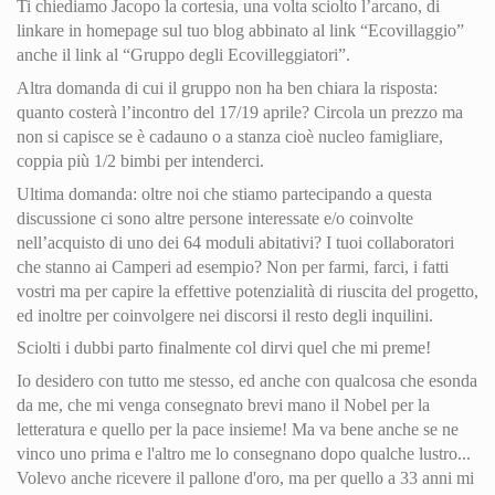
Ti chiediamo Jacopo la cortesia, una volta sciolto l’arcano, di
linkare in homepage sul tuo blog abbinato al link “Ecovillaggio”
anche il link al “Gruppo degli Ecovilleggiatori”.
Altra domanda di cui il gruppo non ha ben chiara la risposta:
quanto costerà l’incontro del 17/19 aprile? Circola un prezzo ma
non si capisce se è cadauno o a stanza cioè nucleo famigliare,
coppia più 1/2 bimbi per intenderci.
Ultima domanda: oltre noi che stiamo partecipando a questa
discussione ci sono altre persone interessate e/o coinvolte
nell’acquisto di uno dei 64 moduli abitativi? I tuoi collaboratori
che stanno ai Camperi ad esempio? Non per farmi, farci, i fatti
vostri ma per capire la effettive potenzialità di riuscita del progetto,
ed inoltre per coinvolgere nei discorsi il resto degli inquilini.
Sciolti i dubbi parto finalmente col dirvi quel che mi preme!
Io desidero con tutto me stesso, ed anche con qualcosa che esonda
da me, che mi venga consegnato brevi mano il Nobel per la
letteratura e quello per la pace insieme! Ma va bene anche se ne
vinco uno prima e l'altro me lo consegnano dopo qualche lustro...
Volevo anche ricevere il pallone d'oro, ma per quello a 33 anni mi