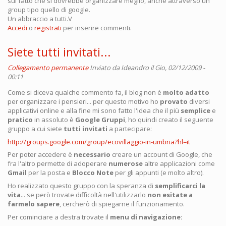
sul fatto che si dovrebbe organizzare meglio, anche attraverso un
group tipo quello di google.
Un abbraccio a tutti.V
Accedi
o
registrati
per inserire commenti.
Siete tutti invitati...
Collegamento permanente
Inviato da
Ideandro
il Gio, 02/12/2009 -
00:11
Come si diceva qualche commento fa, il blog non è
molto adatto
per organizzare i pensieri... per questo motivo ho
provato
diversi
applicativi online e alla fine mi sono fatto l'idea che il più
semplice
e
pratico
in assoluto è
Google Gruppi
, ho quindi creato il seguente
gruppo a cui siete
tutti invitati
a partecipare:
http://groups.google.com/group/ecovillaggio-in-umbria?hl=it
Per poter accedere è
necessario
creare un account di Google, che
fra l'altro permette di adoperare
numerose
altre applicazioni come
Gmail
per la posta e
Blocco Note
per gli appunti (e molto altro).
Ho realizzato questo gruppo con la speranza di
semplificarci la
vita
... se però trovate difficoltà nell'utilizzarlo
non esitate a
farmelo sapere
, cercherò di spiegarne il funzionamento.
Per cominciare a destra trovate il
menu di navigazione: