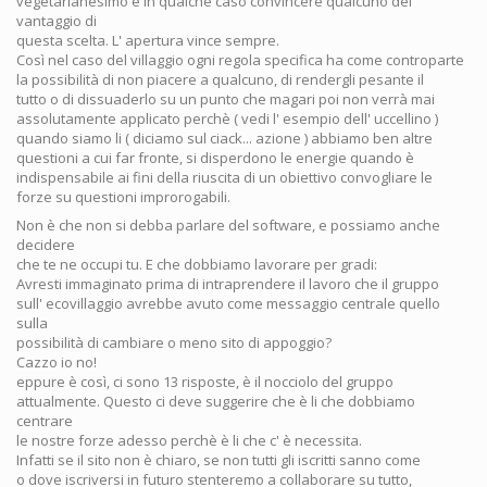
vegetarianesimo e in qualche caso convincere qualcuno del
vantaggio di
questa scelta. L' apertura vince sempre.
Così nel caso del villaggio ogni regola specifica ha come controparte
la possibilità di non piacere a qualcuno, di rendergli pesante il
tutto o di dissuaderlo su un punto che magari poi non verrà mai
assolutamente applicato perchè ( vedi l' esempio dell' uccellino )
quando siamo li ( diciamo sul ciack... azione ) abbiamo ben altre
questioni a cui far fronte, si disperdono le energie quando è
indispensabile ai fini della riuscita di un obiettivo convogliare le
forze su questioni improrogabili.
Non è che non si debba parlare del software, e possiamo anche
decidere
che te ne occupi tu. E che dobbiamo lavorare per gradi:
Avresti immaginato prima di intraprendere il lavoro che il gruppo
sull' ecovillaggio avrebbe avuto come messaggio centrale quello
sulla
possibilità di cambiare o meno sito di appoggio?
Cazzo io no!
eppure è così, ci sono 13 risposte, è il nocciolo del gruppo
attualmente. Questo ci deve suggerire che è li che dobbiamo
centrare
le nostre forze adesso perchè è li che c' è necessita.
Infatti se il sito non è chiaro, se non tutti gli iscritti sanno come
o dove iscriversi in futuro stenteremo a collaborare su tutto,