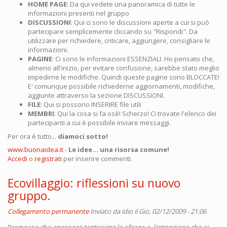
HOME PAGE
: Da qui vedete una panoramica di tutte le
informazioni presenti nel gruppo
DISCUSSIONI
: Qui ci sono le discussioni aperte a cui si può
partecipare semplicemente cliccando su "Rispondi". Da
utilizzare per richiedere, criticare, aggiungere, consigliare le
informazioni.
PAGINE
: Ci sono le informazioni ESSENZIALI. Ho pensato che,
almeno all'inizio, per evitare confusione, sarebbe stato meglio
impedirne le modifiche. Quindi queste pagine sono BLOCCATE!
E' comunque possibile richiederne aggiornamenti, modifiche,
aggiunte attraverso la sezione DISCUSSIONI.
FILE
: Qui si possono INSERIRE file utili
MEMBRI
: Qui la cosa si fa osè! Scherzo! Ci trovate l'elenco dei
partecipanti a cui è possibile inviare messaggi.
Per ora è tutto...
diamoci sotto!
www.buonaidea.it
-
Le idee... una risorsa comune!
Accedi
o
registrati
per inserire commenti.
Ecovillaggio: riflessioni su nuovo
gruppo.
Collegamento permanente
Inviato da
idio
il Gio, 02/12/2009 - 21:06