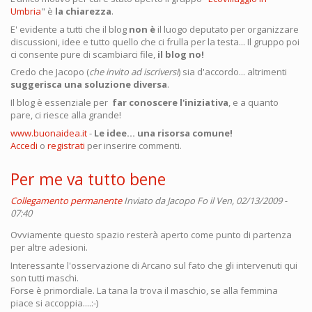
Umbria
" è
la chiarezza
.
E' evidente a tutti che il blog
non è
il luogo deputato per organizzare
discussioni, idee e tutto quello che ci frulla per la testa... Il gruppo poi
ci consente pure di scambiarci file,
il blog no!
Credo che Jacopo (
che invito ad iscriversi
) sia d'accordo... altrimenti
suggerisca una soluzione diversa
.
Il blog è essenziale per
far conoscere l'iniziativa
, e a quanto
pare, ci riesce alla grande!
www.buonaidea.it
-
Le idee... una risorsa comune!
Accedi
o
registrati
per inserire commenti.
Per me va tutto bene
Collegamento permanente
Inviato da
Jacopo Fo
il Ven, 02/13/2009 -
07:40
Ovviamente questo spazio resterà aperto come punto di partenza
per altre adesioni.
Interessante l'osservazione di Arcano sul fato che gli intervenuti qui
son tutti maschi.
Forse è primordiale. La tana la trova il maschio, se alla femmina
piace si accoppia....:-)