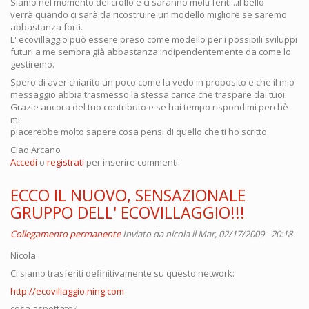
Siamo nel momento del crollo e ci saranno molti feriti...il bello
verrà quando ci sarà da ricostruire un modello migliore se saremo
abbastanza forti.
L' ecovillaggio può essere preso come modello per i possibili sviluppi
futuri a me sembra già abbastanza indipendentemente da come lo
gestiremo.
Spero di aver chiarito un poco come la vedo in proposito e che il mio
messaggio abbia trasmesso la stessa carica che traspare dai tuoi.
Grazie ancora del tuo contributo e se hai tempo rispondimi perchè
mi
piacerebbe molto sapere cosa pensi di quello che ti ho scritto.
Ciao Arcano
Accedi
o
registrati
per inserire commenti.
ECCO IL NUOVO, SENSAZIONALE
GRUPPO DELL' ECOVILLAGGIO!!!
Collegamento permanente
Inviato da
nicola
il Mar, 02/17/2009 - 20:18
Nicola
Ci siamo trasferiti definitivamente su questo network:
http://ecovillaggio.ning.com
cosa aspettate?