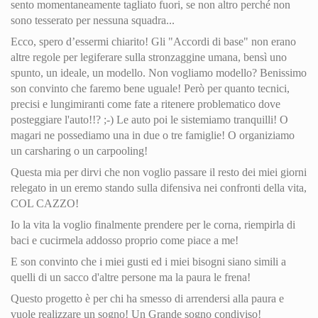
sento momentaneamente tagliato fuori, se non altro perché non
sono tesserato per nessuna squadra...
Ecco, spero d’essermi chiarito! Gli "Accordi di base" non erano
altre regole per legiferare sulla stronzaggine umana, bensì uno
spunto, un ideale, un modello. Non vogliamo modello? Benissimo
son convinto che faremo bene uguale! Però per quanto tecnici,
precisi e lungimiranti come fate a ritenere problematico dove
posteggiare l'auto!!? ;-) Le auto poi le sistemiamo tranquilli! O
magari ne possediamo una in due o tre famiglie! O organiziamo
un carsharing o un carpooling!
Questa mia per dirvi che non voglio passare il resto dei miei giorni
relegato in un eremo stando sulla difensiva nei confronti della vita,
COL CAZZO!
Io la vita la voglio finalmente prendere per le corna, riempirla di
baci e cucirmela addosso proprio come piace a me!
E son convinto che i miei gusti ed i miei bisogni siano simili a
quelli di un sacco d'altre persone ma la paura le frena!
Questo progetto è per chi ha smesso di arrendersi alla paura e
vuole realizzare un sogno! Un Grande sogno condiviso!