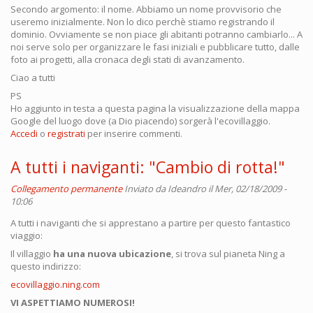
Secondo argomento: il nome. Abbiamo un nome provvisorio che
useremo inizialmente. Non lo dico perchè stiamo registrando il
dominio. Ovviamente se non piace gli abitanti potranno cambiarlo... A
noi serve solo per organizzare le fasi iniziali e pubblicare tutto, dalle
foto ai progetti, alla cronaca degli stati di avanzamento.
Ciao a tutti
PS
Ho aggiunto in testa a questa pagina la visualizzazione della mappa
Google del luogo dove (a Dio piacendo) sorgerà l'ecovillaggio.
Accedi
o
registrati
per inserire commenti.
A tutti i naviganti: "Cambio di rotta!"
Collegamento permanente
Inviato da
Ideandro
il Mer, 02/18/2009 -
10:06
A tutti i naviganti che si apprestano a partire per questo fantastico
viaggio:
Il villaggio
ha una nuova ubicazione
, si trova sul pianeta Ning a
questo indirizzo:
ecovillaggio.ning.com
VI ASPETTIAMO NUMEROSI!