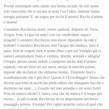
Perché nonostante tutto siamo una bestia sociale, da soli siamo
solo moscerini che si cacano in testa l’un l’altro, insieme siamo
energia pulsante! E' un sogno per ricchi il nostro! Ricchi d'animo
e risorse!
Considero Ricchezza avere, essere padroni, disporre di: Terra,
Acqua, Sole, Legna ed amici con cui condividere sogni e
progetti! Considero Ricchezza non dover dipendere da rate e
bollette! Considero Ricchezza bere l'acqua del sindaco, farsi il
pane, farsi lo yogurt, farsi il seitan (fino a qui noi Vaniglia già ci
siamo) autoprodursi frutta e verdura, felicità, serenità e allegria!
(Troppo spesso siamo indotti a comprare anche stati d’animo
naturali, cercare fuori da noi stessi, mezzo la mercificazione,
risposte alle ricchezze che abbiamo dentro. Tiriamole fuori e
scambiamocele che è più fico! Questo è l’Ecovillaggio! Senza che
diventi una tribù di asceti dai piedi callosi che mangiano bacche e
dormono sui rami…). Guardo nel mio armadio e mi sento forte!
Non mi manca niente! L’unica cosa che mi manca è il tempo per
vivere...
la più Grande Ricchezza
di cui disponiamo nel breve
passaggio terreno, il tempo! Per capire qualche cazzo di quel che