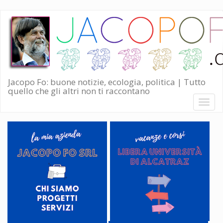
Salta
al
contenuto
principale
Jacopo Fo: buone notizie, ecologia, politica | Tutto
quello che gli altri non ti raccontano
Toggl
naviga