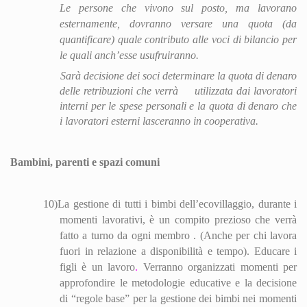
Le persone che vivono sul posto, ma lavorano
ester
nam
ente, dovranno versare una quota (da
quantificare) quale contributo alle voci di bilancio per
le quali anch’esse usufruiranno.
Sarà decisione dei soci determinare la quota di denaro
delle retribuzioni che verrà
utilizzata dai lavoratori
interni per le spese personali e la quota di denaro che
i lavoratori esterni lasceranno in cooperativa.
Bambini, parenti e spazi comuni
10)
La gestione di tutti i bimbi dell’eco
villa
ggio, durante i
momenti lavorativi, è un compito prezioso che verrà
fatto a turno da ogni membro . (Anche per chi lavora
fuori in relazione a disponibilità e tempo). Educare i
figli è un lavoro
.
V
erranno orga
nizza
ti momenti per
approfondire le metodologie educative e la decisione
di “regole base” per la gestione dei bimbi nei momenti