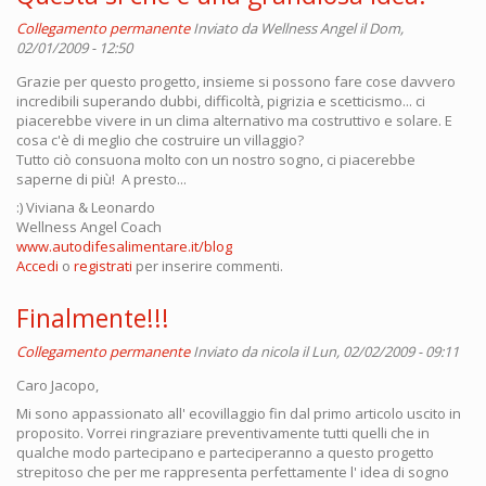
Collegamento permanente
Inviato da
Wellness Angel
il Dom,
02/01/2009 - 12:50
Grazie per questo progetto, insieme si possono fare cose davvero
incredibili superando dubbi, difficoltà, pigrizia e scetticismo... ci
piacerebbe vivere in un clima alternativo ma costruttivo e solare. E
cosa c'è di meglio che costruire un villaggio?
Tutto ciò consuona molto con un nostro sogno, ci piacerebbe
saperne di più! A presto...
:) Viviana & Leonardo
Wellness Angel Coach
www.autodifesalimentare.it/blog
Accedi
o
registrati
per inserire commenti.
Finalmente!!!
Collegamento permanente
Inviato da
nicola
il Lun, 02/02/2009 - 09:11
Caro Jacopo,
Mi sono appassionato all' ecovillaggio fin dal primo articolo uscito in
proposito. Vorrei ringraziare preventivamente tutti quelli che in
qualche modo partecipano e parteciperanno a questo progetto
strepitoso che per me rappresenta perfettamente l' idea di sogno