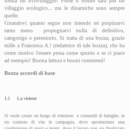
fonda un Ecovillaggio! Forse il nostro sarà più un
villaggio ecologico... ma le dinamiche sono sempre
quelle.
Girandovi quanto segue non intendo né propinarvi
tanto meno propugnarvi nulla di definitivo,
categorigo e perentorio. Si tratta di una bozza, grazie
mille a Francesca A.! (redattrice di tale bozza), che ha
come motivo l'essere presa come spunto e se ci piace
ad esempio! Buona lettura e buoni commenti!
Bozza accordi di base
1.1
La visione
Si vuole creare un luogo di
relazione
e comunità di famiglie, in
un contesto di vita in campagna, dove sperimentare una
condivisione di spazi e tempi, dove il lavoro non sia finalizzato