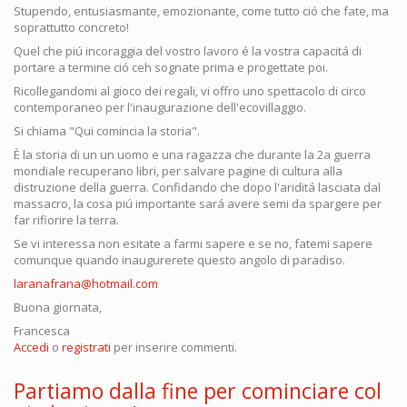
Stupendo, entusiasmante, emozionante, come tutto ció che fate, ma
soprattutto concreto!
Quel che piú incoraggia del vostro lavoro é la vostra capacitá di
portare a termine ció ceh sognate prima e progettate poi.
Ricollegandomi al gioco dei regali, vi offro uno spettacolo di circo
contemporaneo per l'inaugurazione dell'ecovillaggio.
Si chiama "Qui comincia la storia".
È la storia di un un uomo e una ragazza che durante la 2a guerra
mondiale recuperano libri, per salvare pagine di cultura alla
distruzione della guerra. Confidando che dopo l'ariditá lasciata dal
massacro, la cosa piú importante sará avere semi da spargere per
far rifiorire la terra.
Se vi interessa non esitate a farmi sapere e se no, fatemi sapere
comunque quando inaugurerete questo angolo di paradiso.
laranafrana@hotmail.com
Buona giornata,
Francesca
Accedi
o
registrati
per inserire commenti.
Partiamo dalla fine per cominciare col