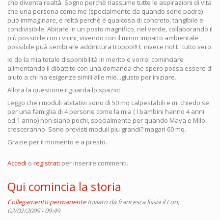
che diventa realtà. Sogno perchè riassume tutte le aspirazioni di vita
che una persona come me (specialmente da quando sono padre)
può immaginare, e reltà perchè è qualcosa di concreto, tangibile e
condivisibile. Abitare in un posto magnifico, nel verde, collaborando il
più possibile con i vicini, vivendo con il minor impatto ambientale
possibile puà sembrare addirittura troppo!!! E invece no! E' tutto vero.
Io do la mia totale disponibilità in merito e vorrei cominciare
alimentando il dibattito con una domanda che spero possa essere d'
aiuto a chi ha esigenze simili alle mie...giusto per iniziare.
Allora la questione riguarda lo spazio:
Leggo che i moduli abitativi sono di 50 mq calpestabili e mi chiedo se
per una famiglia di 4 persone come la mia ( I bambini hanno 4 anni
ed 1 anno) non siano pochi, specialmente per quando Maya e Milo
cresceranno. Sono previsti moduli piu grandi? magari 60 mq.
Grazie per il momento e a presto.
Accedi
o
registrati
per inserire commenti.
Qui comincia la storia
Collegamento permanente
Inviato da
francesca lissia
il Lun,
02/02/2009 - 09:49