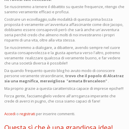
Se riusciremmo a tenere il dibattito su queste frequenze, ritengo che
saremo veramente efficaci e proficui.
Costruire un ecovillaggio,sulle modalità di questa prima bozza
proposta è veramente un'avventura affascinante come dice Jacopo,
dobbiamo essere consapevoli però che sarà anche un'avventura
seria perchè credo che almeno molti di noi investiranno i propri
risparmi di una vita, oltre alla vita stessa.
Se riusciremmo a dialogare, a dibattere, avendo sempre nel cuore
questa consapevolezza e la giusta apertura verso l'altro, potremo
veramente realizzare qualcosa di veramente buono, e far vedere
che una società diversa è possibile!!
Da quando frequento questo blog ho avuto modo di conoscere
persone veramente straordinarie,
trovo che il popolo di Alcatraz
sia una magnifica, meravigliosa "armata Brancaleon"
.
Ma proprio grazie a questa caratteristica capace di imprese epiche!!!
Forza gente, facciamoglielo vedere all'arroganza imperante che
crede di averci in pugno, che cosa siamo capaci di fare!
Accedi
o
registrati
per inserire commenti.
Questa sì che è una grandiosa idea!