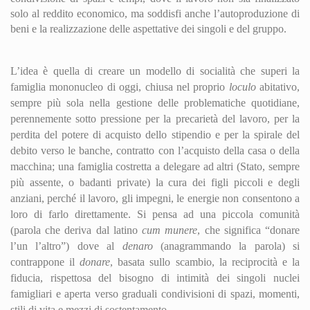
solo al reddito economico, ma soddisfi anche l’autoproduzione di
beni e la realizzazione delle aspettative dei singoli e del gruppo.
L’idea è quella di creare un modello di socialità che superi la
famiglia mononucleo di oggi, chiusa nel proprio
loculo
abitativo,
sempre più sola nella gestione delle problematiche quotidiane,
perennemente s
otto
pressione per la precarietà del lavoro, per la
perdita del potere di acquisto dello stipendio e per la spirale del
debito verso le banche, contratto con l’acquisto della casa o della
macchina; una famiglia costretta a delegare ad altri (Stato, sempre
più assente, o badanti private) la cura dei figli piccoli e degli
anziani, perché il lavoro, gli impegni, le energie non consentono a
loro di farlo direttamente. Si pensa ad una piccola comunità
(parola che deriva dal latino
cum munere
, che significa “donare
l’un l’altro”) dove al
denaro
(anagrammando la parola) si
contrappone il
donare
, basata sullo scambio, la reciprocità e la
fiducia, rispettosa del bisogno di intimità dei singoli nuclei
famigliari e aperta verso graduali condivisioni di spazi, momenti,
stili di vita e mezzi di sostentamento.