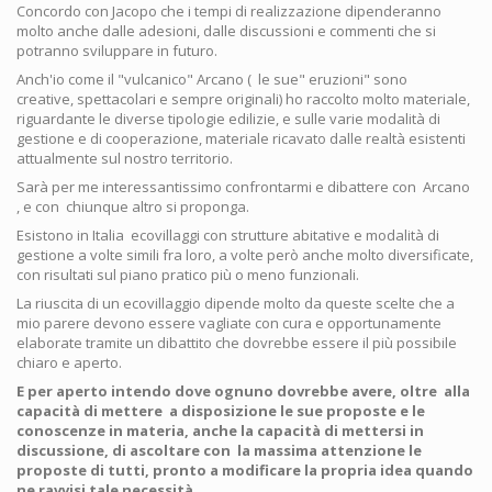
Concordo con Jacopo che i tempi di realizzazione dipenderanno
molto anche dalle adesioni, dalle discussioni e commenti che si
potranno sviluppare in futuro.
Anch'io come il "vulcanico" Arcano ( le sue" eruzioni" sono
creative, spettacolari e sempre originali) ho raccolto molto materiale,
riguardante le diverse tipologie edilizie, e sulle varie modalità di
gestione e di cooperazione, materiale ricavato dalle realtà esistenti
attualmente sul nostro territorio.
Sarà per me interessantissimo confrontarmi e dibattere con Arcano
, e con chiunque altro si proponga.
Esistono in Italia ecovillaggi con strutture abitative e modalità di
gestione a volte simili fra loro, a volte però anche molto diversificate,
con risultati sul piano pratico più o meno funzionali.
La riuscita di un ecovillaggio dipende molto da queste scelte che a
mio parere devono essere vagliate con cura e opportunamente
elaborate tramite un dibattito che dovrebbe essere il più possibile
chiaro e aperto.
E per aperto intendo dove ognuno dovrebbe avere, oltre alla
capacità di mettere a disposizione le sue proposte e le
conoscenze in materia, anche la capacità di mettersi in
discussione, di ascoltare con la massima attenzione le
proposte di tutti, pronto a modificare la propria idea quando
ne ravvisi tale necessità.