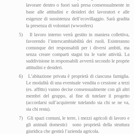
lavorare dentro o fuori sarà presa consensualmente in
base alle attitudini e desideri dei lavoratori e alle
esigenze di sussistenza dell’eco
villa
ggio. Sarà gradita
la presenza di volontari (wwoofers)
5)
Il lavoro interno verrà gestito in maniera collettiva,
favorendo l’interscambiabilità dei ruoli. Esisteranno
comunque dei responsabili per i diversi ambiti, ma
senza creare comparti stagni tra le varie attività. La
suddivisione in responsabili avverrà secondo le proprie
attitudini e desideri.
6)
L’abitazione privata è proprietà di ciascuna famiglia.
Le modalità di una eventuale vendita o cessione a terzi
(es. affitto) vanno decise consensualmente con gli altri
membri del gruppo, al fine di tutelare il progetto
(accordarsi sull’acquirente tutelando sia chi se ne va,
sia chi resta).
7)
Gli spazi comuni, le terre, i mezzi agricoli di lavoro e
gli animali domestici
sono proprietà della struttura
giuridica che gestirà l’azienda agricola.