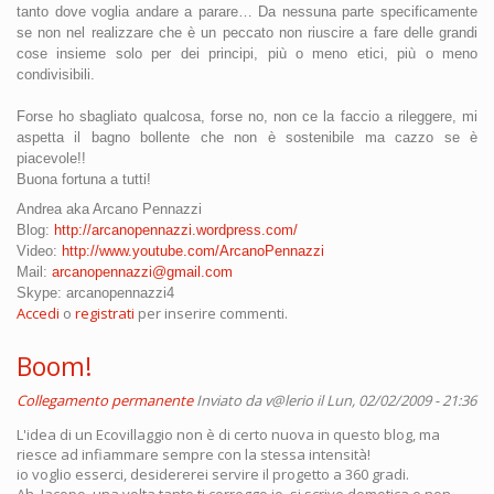
tanto dove voglia andare a parare… Da nessuna parte specificamente
se non nel realizzare che è un peccato non riuscire a fare delle grandi
cose insieme solo per dei principi, più o meno etici, più o meno
condivisibili.
Forse ho sbagliato qualcosa, forse no, non ce la faccio a rileggere, mi
aspetta il bagno bollente che non è sostenibile ma cazzo se è
piacevole!!
Buona fortuna a tutti!
Andrea aka Arcano
Pennazzi
Blog:
http://arcanopennazzi.wordpress.com/
Video:
http://www.youtube.com/ArcanoPennazzi
Mail:
arcanopennazzi@gmail.com
Skype: arcanopennazzi4
Accedi
o
registrati
per inserire commenti.
Boom!
Collegamento permanente
Inviato da
v@lerio
il Lun, 02/02/2009 - 21:36
L'idea di un Ecovillaggio non è di certo nuova in questo blog, ma
riesce ad infiammare sempre con la stessa intensità!
io voglio esserci, desidererei servire il progetto a 360 gradi.
Ah, Jacopo, una volta tanto ti correggo io, si scrive domotica e non