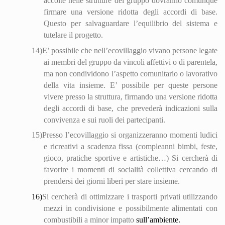
accolte nelle strutture del gruppo dovranno comunque
fir
mare
una versione ridotta degli accordi di base.
Questo per salvaguardare l’equilibrio del sistema e
tutelare il progetto.
14)
E’ possibile che nell’eco
villa
ggio vivano persone legate
ai membri del gruppo da vincoli affettivi o di parentela,
ma non condividono l’aspetto comunitario o lavorativo
della vita insieme. E’ possibile per queste persone
vivere presso la struttura, firmando una versione ridotta
degli accordi di base, che prevederà indicazioni sulla
convivenza e sui ruoli dei partecipanti.
15)
Presso l’eco
villa
ggio si organizzeranno momenti ludici
e ricreativi a scadenza fissa (compleanni bimbi, feste,
gioco, pratiche sportive e artistiche…) Si cercherà di
favorire i momenti di socialità collettiva cercando di
prendersi dei giorni liberi per stare insieme.
16)
Si cercherà di ottimizzare i trasporti privati utilizzando
mezzi in condivisione e possibilmente alimentati con
combustibili a minor impatto
sull’ambiente.