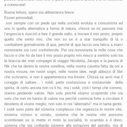
a conoscere!
Buona lettura, spero sia abbastanza breve:
Esseri primordiali,
son sempre con un piede qui nella società evoluta e consumista ed
uno in quella alternativa a forma di natura, chissà se mi passerà mai
l’angoscia e riuscirò a fare il grande salto, a trovare il mio posto, proprio
quello che sento mio, che non so se è a star tranquillo di là o
combattere giornalmente di qua, perché di qua faccio una fatica a starci
nonostante sia così confortevole. Per ora nonostante le mille cose che
faccio e che ho da fare il mio posto proprio mio riesco a sentirlo solo tra
le braccia dei miei compagni di viaggio Nicoletta, Jacopo e la pancia di
Nik che ha dentro la nostra sorellina, nella nostra casetta fatta da noi a
nostra misura, nei nostri sogni, nelle nostre idee, negli abbozzi di libri
che scriviamo, e non è appartenenza ma Amore. Chissà se avrò mai il
coraggio di saltare… i soldi, parte sostanziosa e sostanziale della
spinta, di certo ancora non ce li ho, ma i soldi, visti i tempi che corrono,
stanno perdendo valore. Non solo perché stiamo scoprendo che sia
vero che non ne hanno di valore ma perché comincia forte a circolare il
desiderio di vivere meglio, non solo in noi “alternativi” ma in tanta gente.
I soldi sono parte del sistema complesso che organizza le nostre vite,
sistema vizioso e viziato, sistema che le nostre vite possono
scombinare se si mette in moto la socialità, lo scambio e il dono;
sistema che sta crollando insieme alle estrazioni del petrolio, ma di