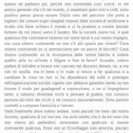
questo ne parliamo poi, perché non sostenibile così com’è. Io nel
panico generale che c’è nel mondo, ci aspettano gravi crisi e crolli, sono
positivo penso possa essere l’inizio vero del percorso che porta a
toglierci dai comuni sogni sbagliati imposti dalla società di ambizione e
ricatto che tiene schiavo il mondo e ci fa produrre e correre bendati
lontano da noi stessi verso il baratro. Ma la società siamo noi, è quel
qualcosa che costruiamo insieme coi nostri lavori e col nostro impegno,
ma cosa stiamo costruendo se non c’è più spazio per vivere? Cosa
stiamo costruendo se ci ammazziamo per un pacco di biscotti? Cosa
stiamo costruendo se la ricompensa delle nostre fatiche è vedere
quattro pirla su un’isola a litigare e fare la fame? Scusate, volevo
parlare di tutt’altro e invece son cascato nel discorso denaro, no, a me
non mi assilla, ma in bene o in male si riesce a far qualcosa e a
cambiare le cose se non si ha dipendenza dai soldi e purtroppo
nell’organizzazione sociale vigente non abbiamo garantito niente se non
trovare il modo per guadagnarli e sopravvivere, o se ci impegniamo
tanto, o rubiamo, diventare ricchi e pensare di godere, non conosco
persone più tristi dei ricchi e ne conosco personalmente. Sono persino
costretti a comprare l’amicizia e l’amore.
Vado finalmente dove volevo andare, sono passati tre mesi dal nostro
incontro, qualcuno di voi non era, ma avrà sentito che è da tre mesi che
non stiamo più parlandoci, nonostante con qualcuno si stesse
costruendo qualcosa, forse non un Ecovillaggio solo amicizia, pisciaci