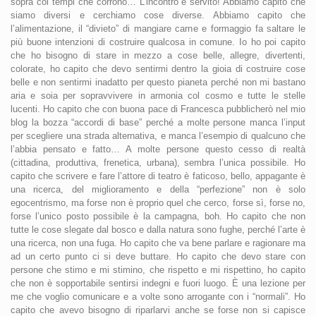
sopra coi tempi che corrono… L’incontro è servito! Abbiamo capito che
siamo diversi e cerchiamo cose diverse. Abbiamo capito che
l’alimentazione, il “divieto” di mangiare carne e formaggio fa saltare le
più buone intenzioni di costruire qualcosa in comune. Io ho poi capito
che ho bisogno di stare in mezzo a cose belle, allegre, divertenti,
colorate, ho capito che devo sentirmi dentro la gioia di costruire cose
belle e non sentirmi inadatto per questo pianeta perché non mi bastano
aria e soia per sopravvivere in armonia col cosmo e tutte le stelle
lucenti. Ho capito che con buona pace di Francesca pubblicherò nel mio
blog la bozza “accordi di base” perché a molte persone manca l’input
per scegliere una strada alternativa, e manca l’esempio di qualcuno che
l’abbia pensato e fatto… A molte persone questo cesso di realtà
(cittadina, produttiva, frenetica, urbana), sembra l’unica possibile. Ho
capito che scrivere e fare l’attore di teatro è faticoso, bello, appagante è
una ricerca, del miglioramento e della “perfezione” non è solo
egocentrismo, ma forse non è proprio quel che cerco, forse sì, forse no,
forse l’unico posto possibile è la campagna, boh. Ho capito che non
tutte le cose slegate dal bosco e dalla natura sono fughe, perché l’arte è
una ricerca, non una fuga. Ho capito che va bene parlare e ragionare ma
ad un certo punto ci si deve buttare. Ho capito che devo stare con
persone che stimo e mi stimino, che rispetto e mi rispettino, ho capito
che non è sopportabile sentirsi indegni e fuori luogo. È una lezione per
me che voglio comunicare e a volte sono arrogante con i “normali”. Ho
capito che avevo bisogno di riparlarvi anche se forse non si capisce