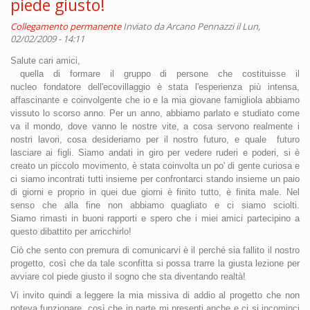
piede giusto!
Collegamento permanente
Inviato da
Arcano Pennazzi
il Lun,
02/02/2009 - 14:11
Salute cari amici,
quella di formare il gruppo di persone che costituisse il
nucleo fondatore dell'ecovillaggio è stata l'esperienza più intensa,
affascinante e coinvolgente che io e la mia giovane famigliola abbiamo
vissuto lo scorso anno. P
er un anno, abbiamo parlato e st
udiato c
ome
va
il mondo, dove vanno l
e nostre vite, a cosa servono realmente
i
nostri lavori, cosa desideriamo per il nostro
futuro, e quale
futuro
lasciare ai
figli. Siamo andati in giro per vedere ruderi e poderi, si è
creato un piccolo movimento, è stata coinvolta un po' di gente curiosa e
ci siamo incontrati tutti insieme per confrontarci stando insieme un paio
di giorni e proprio in quei due giorni è finito tutto,
è fi
nita male. N
e
l
senso che alla fine non abbiamo quagliato e ci siamo sciolti.
Siamo rimasti in buoni rapporti e spero che i miei amici partecipino a
questo dibattito per arricchirlo!
Ciò che sento con premura di comunicarvi è il perché sia fallito il nostro
progetto, così che da tale sconfitta si possa trarre la giusta lezione per
avviare col piede giusto il sogno che sta diventando realtà!
Vi invito quindi a leggere la mia missiva di addio al progetto che non
poteva funzionare, così che in parte mi presenti anche e ci si incominci