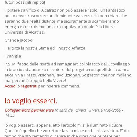
futuri possibili impicci!
Il potere salvifico di Alcatraz non può essere "solo" un Fantastico
posto dove trascorrere un'illuminante vacanza. Ho ben chiaro che
saranno due realtà distinte, ma sicuramente si scambieranno
energia e costruiremo un altro capolavoro quale è la Libera
Università di Alcatraz!
Grande Jacopo!
Hai tutta la nostra Stima ed il nostro Affetto!
I Vaniglia
P.S. Mi faccio delle risate ad immaginarti col plastico dell'Ecovillaggio
in braccio ad andare a discutere del progetto con quelli della banca
etica, viva i Pazzi, Visionari, Rivoluzionari, Sognatori che non mollano
mai perché è troppo bello Vivere!
Accedi
o
registrati
per inserire commenti.
Io voglio esserci.
Collegamento permanente
Inviato da
_chiara_
il Ven, 01/30/2009 -
15:44
Io voglio esserci, appena letto l'articolo mi si è illuminato il cuore.
Questo è quello che vorrei per la vita mia e di chi mi sta vicino. E' da
tempo che sto cercando di capire in che direzione puntare per