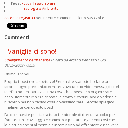
Tags:
Ecovillaggio solare
Ecologia e Ambiente
Accedi
o
registrati
per inserire commenti.
letto 5053 volte
Commenti
I Vaniglia ci sono!
Collegamento permanente
Inviato da
Arcano Pennazzi
il Gio,
01/29/2009 - 08:59
Ottimo Jacopo!
Proprio il post che aspettavo! Pensa che stanotte ho fatto uno
strano sogno premonitore: mi arrivava un tuo videomessaggio nel
telefonino... mi parlavi di una cosa che dovevamo organizzare
assolutamente!Ma era criptato, distorto e continuavo a vederlo e
rivederlo ma non capivo cosa dovessimo fare... eccolo spiegato
finalmente con questo post!
Faccio sintesi e pulizia tra tutto il materiale di ricerca raccolto per
formare un Ecovillaggio e comincio a postare argomenti così che
la discussione si alimenti e s'incomincino ad affrontare e risolvere