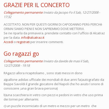
GRAZIE PER IL CONCERTO
Collegamento permanente
Inviato da
Jacopo Fo
il Sab, 12/27/2008 -
17:32
ACCETTATO. NON PER QUESTI GIORNI DI CAPODANNO PERò PERCHè
ORMAI SIAMO PIENI E NON SAPREMMO DOVE METTERVI.
Se ne riparla da primavera. prendete contatto con l'ufficio di Alcatraz
per la data.
info@alcatraz.it
Accedi
o
registrati
per inserire commenti.
Go ragazzi go
Collegamento permanente
Inviato da
davide de masi
il Sab,
12/27/2008 - 19:18
RAgazzi allora ricapitoliamo , sono stati messi in dono
a)pallone adidas ufficiale dei mondiali di due anni fa(autografato da
Beppe Savoldi il grande giocatore del Napoli che ho avuto l onore di
conoscere ,una gran brava persona)
b)una scacchiera in vetro con pezzi e pedoni in vetro che uso prima
dei tornei per allenarmi.
c) un puzzle incorniciato di un metro e mezzo per un metro che