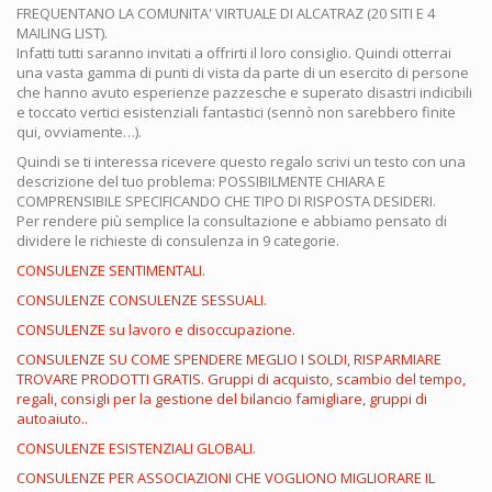
FREQUENTANO LA COMUNITA' VIRTUALE DI ALCATRAZ (20 SITI E 4
MAILING LIST).
Infatti tutti saranno invitati a offrirti il loro consiglio. Quindi otterrai
una vasta gamma di punti di vista da parte di un esercito di persone
che hanno avuto esperienze pazzesche e superato disastri indicibili
e toccato vertici esistenziali fantastici (sennò non sarebbero finite
qui, ovviamente…).
Quindi se ti interessa ricevere questo regalo scrivi un testo con una
descrizione del tuo problema: POSSIBILMENTE CHIARA E
COMPRENSIBILE SPECIFICANDO CHE TIPO DI RISPOSTA DESIDERI.
Per rendere più semplice la consultazione e abbiamo pensato di
dividere le richieste di consulenza in 9 categorie.
CONSULENZE SENTIMENTALI.
CONSULENZE CONSULENZE SESSUALI.
CONSULENZE su lavoro e disoccupazione.
CONSULENZE SU COME SPENDERE MEGLIO I SOLDI, RISPARMIARE
TROVARE PRODOTTI GRATIS. Gruppi di acquisto, scambio del tempo,
regali, consigli per la gestione del bilancio famigliare, gruppi di
autoaiuto..
CONSULENZE ESISTENZIALI GLOBALI.
CONSULENZE PER ASSOCIAZIONI CHE VOGLIONO MIGLIORARE IL