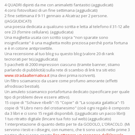
4 QUADRI dipinti da me con animaletti fantastici (aggiudicati)
4 corsi fotovoltaici di un fine settimana (aggiudicati)
2 fine settimana il 9-11 gennaio a Alcatraz per 2 persone.
((AGGIUDICATI)
una poesia dedicata a qualcuno scritta e letta al telefono il 31-12 alle
ore 23 (fornire cellulare). (aggiudicata)
Una maglietta usata con scritto sopra "non sparate sono
insignificante" è una maglietta molto preziosa perchè porta fortuna
e è in cotone antiproiettile.
Una recensione al tuo blog su questo blog (valore 20 di rank
tecnorati per te).(aggiudicata)
5 pacchetti di 2000 impression ciascuno (tramite banner, stiamo
parlando di pubblicità) sulla rete di scambio di link tra siti etici
www.stradaalternativa.it
(ma devi prima iscriverti).
Un filtro sciamanico da usare come profumo amorante (effetti
afrodisiaci bestiali).
Un amuleto sciamanico portafortuna dedicato (specificare per quale
tipo di problemi deve essere attivo).
15 copie di "Schiave ribelli"-15 "Copie" di "La scopata galattica"-15
copie di "Il Libro nero del cristianesimo" (cioè ogni regalo è composto
da 3 libri e ci sono 15 regali disponibili. ((aggiudicato un pacco libri))
1 tuo ritratto digitale (lincare tua foto sul web) (aggiudicato)
1 interpretazione di quanto detto per te da GODOLO, L'ORACOLO. (Mi
servono i testi e i disegni, con numero, che ti sono usciti nelle prime 3