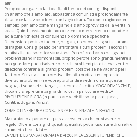
altri.
Per quanto riguarda la filosofia di fondo dei consigli disponibili
chiariamo che siamo laici, abbastanza comunisti e profondamente
claun e ce la caviamo bene con l'agricoltura. Facciamo ragionamenti
semplici, parliamo come mangiamo e siamo sprovvisti della verità in
tasca. Quindi, ovviamente non potremo o non vorremo rispondere
ad alcune richieste di consulenza o domande specifiche.
No pensiero positivo facilone, no guru, no nuove religioni all'aroma
di fragola. Consigli pratici per affrontare alcuni problemi secondari
relativi alla tua specifica situazione. Perchè crediamo che i grandi
problemi siano insormontabili, proprio perché sono grandi, mentre a
ben guardare puoi risolvere parecchi problemi piccoli e evolverti in
direzione contraria ai grandi problemi così che se ne vadano per i
fatti loro. Si tratta di una precisa filosofia pratica, un approccio
diverso ai problemi (se vuoi approfondire vedi in cima a questa
pagina, ci sono sei rettangoli, al centro c'è scritto: YOGA DEMENZIALE,
clicca e ti si apre una pagina di indice, in particolare vedi LA
RIVOLUZIONE PIGRA (in particolare vedi: filosofia piccoli passi,
Curitiba, Bogotà, Yunus).
COME OTTNERE UNA CONSULENZA ESISTENZIALE IN REGALO
Ma torniamo a parlare di questa consulenza che puoi avere in
regalo. Oltre ai consigli di questi specialisti potrai usufruire di un altro
strumento formidabile:
LA MENTE ESPANSA FORMATA DAI 200 MILA ESSERI STUPENDI CHE