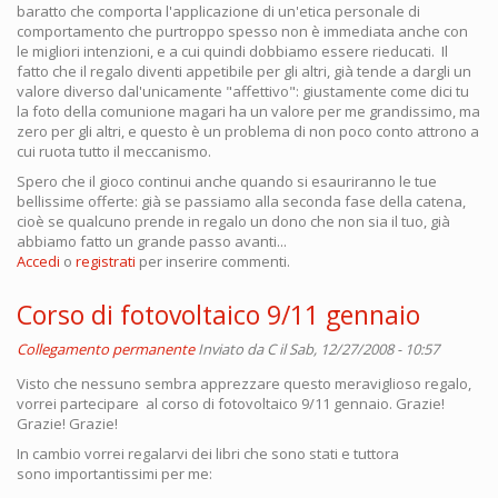
baratto che comporta l'applicazione di un'etica personale di
comportamento che purtroppo spesso non è immediata anche con
le migliori intenzioni, e a cui quindi dobbiamo essere rieducati. Il
fatto che il regalo diventi appetibile per gli altri, già tende a dargli un
valore diverso dal'unicamente "affettivo": giustamente come dici tu
la foto della comunione magari ha un valore per me grandissimo, ma
zero per gli altri, e questo è un problema di non poco conto attrono a
cui ruota tutto il meccanismo.
Spero che il gioco continui anche quando si esauriranno le tue
bellissime offerte: già se passiamo alla seconda fase della catena,
cioè se qualcuno prende in regalo un dono che non sia il tuo, già
abbiamo fatto un grande passo avanti...
Accedi
o
registrati
per inserire commenti.
Corso di fotovoltaico 9/11 gennaio
Collegamento permanente
Inviato da
C
il Sab, 12/27/2008 - 10:57
Visto che nessuno sembra apprezzare questo meraviglioso regalo,
vorrei partecipare al corso di fotovoltaico 9/11 gennaio. Grazie!
Grazie! Grazie!
In cambio vorrei regalarvi dei libri che sono stati e tuttora
sono importantissimi per me: