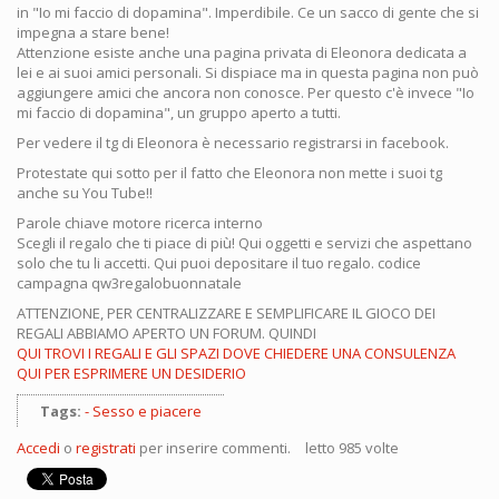
in "Io mi faccio di dopamina". Imperdibile. Ce un sacco di gente che si
impegna a stare bene!
Attenzione esiste anche una pagina privata di Eleonora dedicata a
lei e ai suoi amici personali. Si dispiace ma in questa pagina non può
aggiungere amici che ancora non conosce. Per questo c'è invece "Io
mi faccio di dopamina", un gruppo aperto a tutti.
Per vedere il tg di Eleonora è necessario registrarsi in facebook.
Protestate qui sotto per il fatto che Eleonora non mette i suoi tg
anche su You Tube!!
Parole chiave motore ricerca interno
Scegli il regalo che ti piace di più! Qui oggetti e servizi che aspettano
solo che tu li accetti. Qui puoi depositare il tuo regalo. codice
campagna qw3regalobuonnatale
ATTENZIONE, PER CENTRALIZZARE E SEMPLIFICARE IL GIOCO DEI
REGALI ABBIAMO APERTO UN FORUM. QUINDI
QUI TROVI I REGALI E GLI SPAZI DOVE CHIEDERE UNA CONSULENZA
QUI PER ESPRIMERE UN DESIDERIO
Tags:
Sesso e piacere
Accedi
o
registrati
per inserire commenti.
letto 985 volte