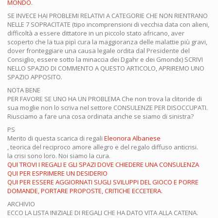
MONDO.
SE INVECE HAI PROBLEMI RELATIVI A CATEGORIE CHE NON RIENTRANO
NELLE 7 SOPRACITATE (tipo incomprensioni di vecchia data con alieni,
difficoltà a essere dittatore in un piccolo stato africano, aver
scoperto che la tua pipì cura la maggioranza delle malattie più gravi,
dover fronteggiare una causa legale ordita dal Presidente del
Consiglio, essere sotto la minaccia dei Dgahr e dei Gmondx) SCRIVI
NELLO SPAZIO DI COMMENTO A QUESTO ARTICOLO, APRIREMO UNO
SPAZIO APPOSITO.
NOTA BENE
PER FAVORE SE UNO HA UN PROBLEMA Che non trova la clitoride di
sua moglie non lo scriva nel settore CONSULENZE PER DISOCCUPATI.
Riusciamo a fare una cosa ordinata anche se siamo di sinistra?
PS
Merito di questa scarica di regali
Eleonora Albanese
, teorica del reciproco amore allegro e del regalo diffuso anticrisi.
la crisi sono loro. Noi siamo la cura.
QUI TROVI I REGALI E GLI SPAZI DOVE CHIEDERE UNA CONSULENZA
QUI PER ESPRIMERE UN DESIDERIO
QUI PER ESSERE AGGIORNATI SUGLI SVILUPPI DEL GIOCO E PORRE
DOMANDE, PORTARE PROPOSTE, CRITICHE ECCETERA.
ARCHIVIO
ECCO LA LISTA INIZIALE DI REGALI CHE HA DATO VITA ALLA CATENA.