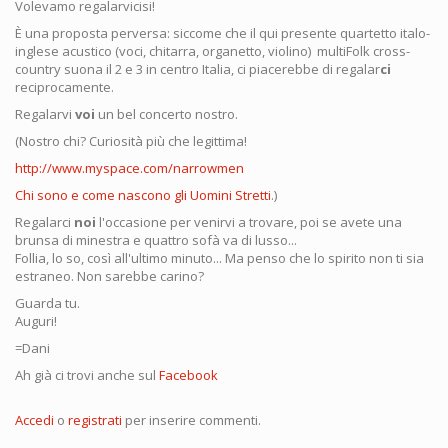
Volevamo regalarvicisi!
È una proposta perversa: siccome che il qui presente quartetto italo-
inglese acustico (voci, chitarra, organetto, violino) multiFolk cross-
country suona il 2 e 3 in centro Italia, ci piacerebbe di regalar
ci
reciprocamente.
Regalarvi
voi
un bel concerto nostro.
(Nostro chi? Curiosità più che legittima!
http://www.myspace.com/narrowmen
Chi sono e come nascono gli Uomini Stretti
.)
Regalarci
noi
l'occasione per venirvi a trovare, poi se avete una
brunsa di minestra e quattro sofà va di lusso...
Follia, lo so, così all'ultimo minuto... Ma penso che lo spirito non ti sia
estraneo. Non sarebbe carino?
Guarda tu.
Auguri!
=Dani
Ah già ci trovi anche sul
Facebook
Accedi
o
registrati
per inserire commenti.