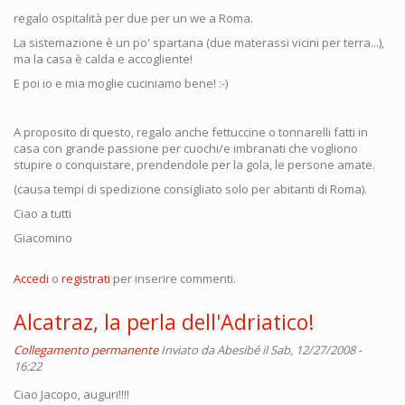
regalo ospitalità per due per un we a Roma.
La sistemazione è un po' spartana (due materassi vicini per terra...),
ma la casa è calda e accogliente!
E poi io e mia moglie cuciniamo bene! :-)
A proposito di questo, regalo anche fettuccine o tonnarelli fatti in
casa con grande passione per cuochi/e imbranati che vogliono
stupire o conquistare, prendendole per la gola, le persone amate.
(causa tempi di spedizione consigliato solo per abitanti di Roma).
Ciao a tutti
Giacomino
Accedi
o
registrati
per inserire commenti.
Alcatraz, la perla dell'Adriatico!
Collegamento permanente
Inviato da
Abesibé
il Sab, 12/27/2008 -
16:22
Ciao Jacopo, auguri!!!!