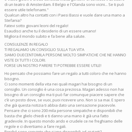
di un teatro di Amsterdam. Il Belgio e l'Olanda sono vicini... Se ti può
essere utile telefonami."
Qualcun altro ha contatti con i Paesi Bassi e vuole dare una mano a
Stefania?
Fatevi sotto giovani leoni del regalo!
Esaudisci anche tu il desiderio di un essere umano!
Migliora il mondo subito e fa bene alla salute.
CONSULENZE IN REGALO
TI REGALIAMO UN CONSIGLIO SULLA TUA VITA
SIAMO DUECENTOMILA PERSONE MOLTO SIMPATICHE CHE NE HANNO
VISTE DI TUTTI I COLORI.
FORSE UN NOSTRO PARERE TI POTREBBE ESSERE UTILE!
Ho pensato che possiamo fare un regalo a tutti coloro che ne hanno
bisogno.
Ci sono momenti della vita nei quali magari hai bisogno di un
consiglio. Un consiglio è una cosa preziosa. Magari adesso non hai
bisogno di un consiglio ma ti può far comunque piacere sapere che
c’è un posto dove, se vuoi, puoi ricevere uno. Non si sa mai. E spero
che già questa notizia ti abbia dato una sensazione piacevole.
Pensare che ci sono 200 mila persone simpatiche e disponibili che
basta che glielo chiedi e ti danno una mano è già una fatto
gradevole. In questo mondo arido e crudele ce ne freghiamo delle
regole e ci divertiamo a fare regali.
Perché sono convinto che siano disponibili ad aiutarti?