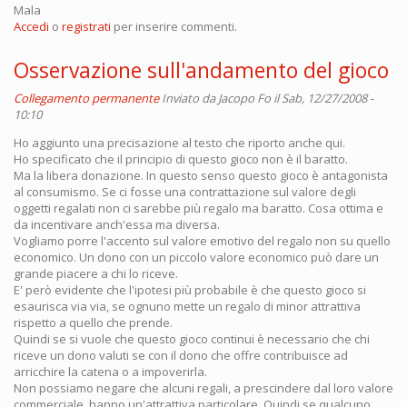
Mala
Accedi
o
registrati
per inserire commenti.
Osservazione sull'andamento del gioco
Collegamento permanente
Inviato da
Jacopo Fo
il Sab, 12/27/2008 -
10:10
Ho aggiunto una precisazione al testo che riporto anche qui.
Ho specificato che il principio di questo gioco non è il baratto.
Ma la libera donazione. In questo senso questo gioco è antagonista
al consumismo. Se ci fosse una contrattazione sul valore degli
oggetti regalati non ci sarebbe più regalo ma baratto. Cosa ottima e
da incentivare anch'essa ma diversa.
Vogliamo porre l'accento sul valore emotivo del regalo non su quello
economico. Un dono con un piccolo valore economico può dare un
grande piacere a chi lo riceve.
E' però evidente che l'ipotesi più probabile è che questo gioco si
esaurisca via via, se ognuno mette un regalo di minor attrattiva
rispetto a quello che prende.
Quindi se si vuole che questo gioco continui è necessario che chi
riceve un dono valuti se con il dono che offre contribuisce ad
arricchire la catena o a impoverirla.
Non possiamo negare che alcuni regali, a prescindere dal loro valore
commerciale, hanno un'attrattiva particolare. Quindi se qualcuno