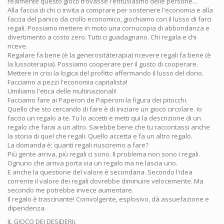
realmente questo gioco trovasse l'entusiasmo delle persone...
Alla faccia di chi ci invita a comprare per sostenere l'economia e alla
faccia del panico da crollo economico, giochiamo con il lusso di farci
regali. Possiamo mettere in moto una cornucopia di abbondanza e
divertimento a costo zero. Tutti ci guadagnano. Chi regala e chi
riceve.
Regalare fa bene (è la generositàterapia) ricevere regali fa bene (è
la lussoterapia). Possiamo cooperare per il gusto di cooperare.
Mettere in crisi la logica del profitto affermando il lusso del dono.
Facciamo a pezzi l'economia capitalista!
Umiliamo l'etica delle multinazionali!
Facciamo fare ai Paperon de Paperoni la figura dei pitocchi.
Quello che sto cercando di fare è di iniziare un gioco circolare. Io
faccio un regalo a te. Tu lo accetti e metti qui la descrizione di un
regalo che farai a un altro. Sarebbe bene che tu raccontassi anche
la storia di quel che regali. Quello accetta e fa un altro regalo.
La domanda è: quanti regali riusciremo a fare?
Più gente arriva, più regali ci sono. Il problema non sono i regali.
Ognuno che arriva porta via un regalo ma ne lascia uno.
E anche la questione del valore è secondaria. Secondo l'idea
corrente il valore dei regali dovrebbe diminuire velocemente. Ma
secondo me potrebbe invece aumentare.
Il regalo è trascinante! Coinvolgente, esplosivo, dà assuefazione e
dipendenza.
IL GIOCO DEI DESIDERIi.