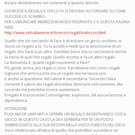
lincare direttamente nei commenti a questo articolo.
CHI RICEVE IL REGALO E CHI LO FA SI DEVONO ACCORDARE SU COME
SUCCEDE LO SCAMBIO.
PER COMUNICARE INDIRIZZI IN MODO RISERVATO C'è QUESTA PAGINA
WEB:
http://www.selvalamone.it/lorenzo/regali/indirizzo.html
Quello che sto cercando di fare è di iniziare un gioco circolare. Io
faccio un regalo a te. Tu lo accetti e metti qui la descrizione di un
regalo che farai a un altro. Sarebbe bene che tu raccontassi anche
la storia di quel che regali. Quello accetta e fa un altro regalo.
La domanda è: quanti regali riusciremo a fare?
Più gente arriva, più regali ci sono. Il problema non sono i regali.
Ognuno che arriva porta via un regalo ma ne lascia uno.
E anche la questione del valore è secondaria. Secondo l'idea
corrente il valore dei regali dovrebbe diminuire velocemente. Ma
secondo me potrebbe invece aumentare.
Il regalo è trascinante! Coinvolgente, esplosivo, dà assuefazione e
dipendenza.
ATTENZIONE
PUOI ANCHE LIMITARTI A OFFRIRE UN REGALO INCENTIVANDO COSì IL
GIOCO. IN QUESTO CASO LA DEA SERBERà PER TE UN POSTO
OMBREGGIATO ALLA SUA DESTRA NELLA VASTA FORESTA DEL CIELO.
Sono elettrizzato all'idea di quello che potrebbe succedere se