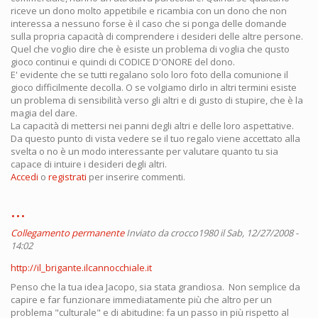
riceve un dono molto appetibile e ricambia con un dono che non
interessa a nessuno forse è il caso che si ponga delle domande
sulla propria capacità di comprendere i desideri delle altre persone.
Quel che voglio dire che è esiste un problema di voglia che qusto
gioco continui e quindi di CODICE D'ONORE del dono.
E' evidente che se tutti regalano solo loro foto della comunione il
gioco difficilmente decolla. O se volgiamo dirlo in altri termini esiste
un problema di sensibilità verso gli altri e di gusto di stupire, che è la
magia del dare.
La capacità di mettersi nei panni degli altri e delle loro aspettative.
Da questo punto di vista vedere se il tuo regalo viene accettato alla
svelta o no è un modo interessante per valutare quanto tu sia
capace di intuire i desideri degli altri.
Accedi
o
registrati
per inserire commenti.
...
Collegamento permanente
Inviato da
crocco1980
il Sab, 12/27/2008 -
14:02
http://il_brigante.ilcannocchiale.it
Penso che la tua idea Jacopo, sia stata grandiosa. Non semplice da
capire e far funzionare immediatamente più che altro per un
problema "culturale" e di abitudine: fa un passo in più rispetto al