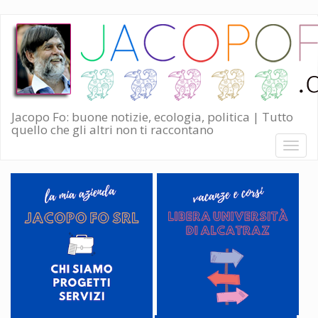
Salta
al
contenuto
principale
Jacopo Fo: buone notizie, ecologia, politica | Tutto
quello che gli altri non ti raccontano
Toggl
naviga