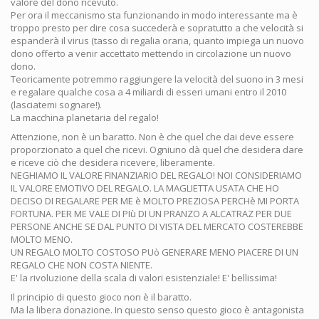
valore del dono ricevuto.
Per ora il meccanismo sta funzionando in modo interessante ma è
troppo presto per dire cosa succederà e sopratutto a che velocità si
espanderà il virus (tasso di regalia oraria, quanto impiega un nuovo
dono offerto a venir accettato mettendo in circolazione un nuovo
dono.
Teoricamente potremmo raggiungere la velocità del suono in 3 mesi
e regalare qualche cosa a 4 miliardi di esseri umani entro il 2010
(lasciatemi sognare!).
La macchina planetaria del regalo!
Attenzione, non è un baratto. Non è che quel che dai deve essere
proporzionato a quel che ricevi. Ogniuno dà quel che desidera dare
e riceve ciò che desidera ricevere, liberamente.
NEGHIAMO IL VALORE FINANZIARIO DEL REGALO! NOI CONSIDERIAMO
IL VALORE EMOTIVO DEL REGALO. LA MAGLIETTA USATA CHE HO
DECISO DI REGALARE PER ME è MOLTO PREZIOSA PERCHè MI PORTA
FORTUNA. PER ME VALE DI PIù DI UN PRANZO A ALCATRAZ PER DUE
PERSONE ANCHE SE DAL PUNTO DI VISTA DEL MERCATO COSTEREBBE
MOLTO MENO.
UN REGALO MOLTO COSTOSO PUò GENERARE MENO PIACERE DI UN
REGALO CHE NON COSTA NIENTE.
E' la rivoluzione della scala di valori esistenziale! E' bellissima!
Il principio di questo gioco non è il baratto.
Ma la libera donazione. In questo senso questo gioco è antagonista