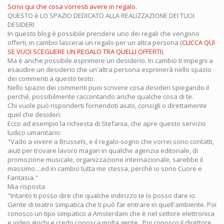
Scrivi qui che cosa vorresti avere in regalo
.
QUESTO è LO SPAZIO DEDICATO ALLA REALIZZAZIONE DEI TUOI
DESIDERI
In questo blog è possibile prendere uno dei regali che vengono
offerti, in cambio lascerai un regalo per un altra persona (
CLICCA QUì
SE VUOI SCEGLIERE UN REGALO TRA QUELLI OFFERTI
).
Ma è anche possibile esprimere un desiderio. In cambio ti impegni a
esaudire un desiderio che un'altra persona esprimerà nello spazio
dei commenti a questo testo.
Nello spazio dei commenti puoi scrivere cosa desideri spiegando il
perché, possibilmente raccontando anche qualche cosa di te.
Chi vuole può risponderti fornendoti aiuto, consigli o direttamente
quel che desideri.
Ecco ad esempio la richiesta di Stefania, che apre questo servizio
ludico umanitario:
"Vado a vivere a Brussels, e il regalo-sogno che vorrei sono contatti,
aiuti per trovare lavoro magari in qualche agenzia editoriale, di
promozione musicale, organizzazione internazionale, sarebbe il
massimo....ed in cambio tutta me stessa, perchè io sono Cuore e
Fantasia."
Mia risposta
"Intanto ti posso dire che qualche indirizzo te lo posso dare io.
Gente di teatro simpatica che ti può far entrare in quell'ambiente. Poi
conosco un tipo simpatico a Amsterdam che è nel settore elettronica
e video giochi e credo conosca molta gente...Poi conosco il direttore