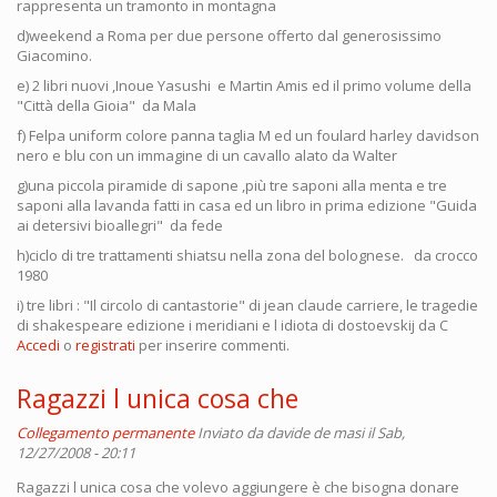
rappresenta un tramonto in montagna
d)weekend a Roma per due persone offerto dal generosissimo
Giacomino.
e) 2 libri nuovi ,Inoue Yasushi e Martin Amis ed il primo volume della
"Città della Gioia" da Mala
f) Felpa uniform colore panna taglia M ed un foulard harley davidson
nero e blu con un immagine di un cavallo alato da Walter
g)una piccola piramide di sapone ,più tre saponi alla menta e tre
saponi alla lavanda fatti in casa ed un libro in prima edizione "Guida
ai detersivi bioallegri" da fede
h)ciclo di tre trattamenti shiatsu nella zona del bolognese. da crocco
1980
i) tre libri : "Il circolo di cantastorie" di jean claude carriere, le tragedie
di shakespeare edizione i meridiani e l idiota di dostoevskij da C
Accedi
o
registrati
per inserire commenti.
Ragazzi l unica cosa che
Collegamento permanente
Inviato da
davide de masi
il Sab,
12/27/2008 - 20:11
Ragazzi l unica cosa che volevo aggiungere è che bisogna donare