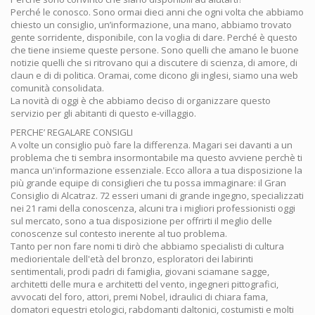
Perché le conosco. Sono ormai dieci anni che ogni volta che abbiamo
chiesto un consiglio, un’informazione, una mano, abbiamo trovato
gente sorridente, disponibile, con la voglia di dare. Perché è questo
che tiene insieme queste persone. Sono quelli che amano le buone
notizie quelli che si ritrovano qui a discutere di scienza, di amore, di
claun e di di politica. Oramai, come dicono gli inglesi, siamo una web
comunità consolidata.
La novità di oggi è che abbiamo deciso di organizzare questo
servizio per gli abitanti di questo e-villaggio.
PERCHE’ REGALARE CONSIGLI
A volte un consiglio può fare la differenza. Magari sei davanti a un
problema che ti sembra insormontabile ma questo avviene perchè ti
manca un'informazione essenziale. Ecco allora a tua disposizione la
più grande equipe di consiglieri che tu possa immaginare: il Gran
Consiglio di Alcatraz. 72 esseri umani di grande ingegno, specializzati
nei 21 rami della conoscenza, alcuni tra i migliori professionisti oggi
sul mercato, sono a tua disposizione per offrirti il meglio delle
conoscenze sul contesto inerente al tuo problema.
Tanto per non fare nomi ti dirò che abbiamo specialisti di cultura
mediorientale dell'età del bronzo, esploratori dei labirinti
sentimentali, prodi padri di famiglia, giovani sciamane sagge,
architetti delle mura e architetti del vento, ingegneri pittografici,
avvocati del foro, attori, premi Nobel, idraulici di chiara fama,
domatori equestri etologici, rabdomanti daltonici, costumisti e molti