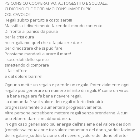
PSICOFISICO COOPERATIVO, AUTOGESTITO E SOLIDALE.
CI DICONO CHE DOBBIAMO CONSUMARE DI PIù.
COL CAVOLO!!!
Regali subito per tutti a costo zero!!!
Massifica il divertimento facendo il mondo contento.
Di fronte al panico da paura
per la crisi dura
noi regaliamo quel che ci fa piacere dare
per dimostrare che si può fare.
Possiamo mandarli a arare il mare!
i sacerdoti dello spreco
smettendo di comprare
li fai soffrire
e dal dolore barrire!
Ognuno mette un regalo e prende un regalo. Potenzialmente ogni
regalo può generare un numero infinito di regali. E' come un virus.
Fa bene regalare fa bene ricevere regali.
La domanda è se il valore dei regali offerti diminuirà
progressivamente o aumenterà progressivamente.
Altre persone potrebbero mettere regali senza prenderne. Alcuni
potrebbero dare con abbondanza.
In ogni caso generiamo più energia dell'insieme del valore dei doni
(complessa equazione tra valore monetario del dono_soddisfazione
del regalare_soddisfazione del ricevere_valore del dono offerto-