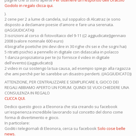
pagine che si sono aperte
Per ottenere un responso dell'Oracolo
Godolo in regalo clicca qui.
).
2 cene per 2 a lume di candela, sul soppalco di Alcatraz (e sono
disposto a declamare poesie d'amore e fare una serenata.
((AGGIUDICATA))
3 iscrizioni al corso di fotovoltaico del 9-11 ((2 aggiudicate))gennaio
2008 (valore nominale 600 euro)
4 biografie poetiche (mi devi dire in 30 righe chi sei e che sogni hai)
5 ritratti psichici a pennello in digitale con didascalia in polacco
1 danza propiziatoria per te (si fornisce il video in digitale
dell'evento) ((aggiudicato))
2 video in cui sostengo la tua causa, ad esempio spiego alla ragazza
che ami perchè per lei sarebbe un disastro perderti. ((AGGIUDICATO))
ATTENZIONE, PER CENTRALIZZARE E SEMPLIFICARE IL GIOCO DEI
REGALI ABBIAMO APERTO UN FORUM. QUINDI SE VUOI CHIEDERE UNA
CONSULENZA IN REGALO
CLICCA QUI.
Dedico questo gioco a Eleonora che sta creando su facebook
un'esperienza incredibile lavorando sul concetto del dono come
forma di divertimento e gioco.
In particolare:
Goditi i telegiornali di Eleonora, cerca su facebook
Solo cose belle
news.