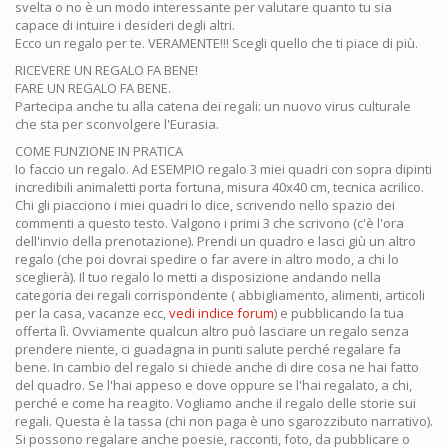
svelta o no è un modo interessante per valutare quanto tu sia
capace di intuire i desideri degli altri.
Ecco un regalo per te. VERAMENTE!!! Scegli quello che ti piace di più.
RICEVERE UN REGALO FA BENE!
FARE UN REGALO FA BENE.
Partecipa anche tu alla catena dei regali: un nuovo virus culturale
che sta per sconvolgere l'Eurasia.
COME FUNZIONE IN PRATICA
Io faccio un regalo. Ad ESEMPIO regalo 3 miei quadri con sopra dipinti
incredibili animaletti porta fortuna, misura 40x40 cm, tecnica acrilico.
Chi gli piacciono i miei quadri lo dice, scrivendo nello spazio dei
commenti a questo testo. Valgono i primi 3 che scrivono (c'è l'ora
dell'invio della prenotazione). Prendi un quadro e lasci giù un altro
regalo (che poi dovrai spedire o far avere in altro modo, a chi lo
sceglierà). Il tuo regalo lo metti a disposizione andando nella
categoria dei regali corrispondente ( abbigliamento, alimenti, articoli
per la casa, vacanze ecc,
vedi indice forum
) e pubblicando la tua
offerta lì. Ovviamente qualcun altro può lasciare un regalo senza
prendere niente, ci guadagna in punti salute perché regalare fa
bene. In cambio del regalo si chiede anche di dire cosa ne hai fatto
del quadro. Se l'hai appeso e dove oppure se l'hai regalato, a chi,
perché e come ha reagito. Vogliamo anche il regalo delle storie sui
regali. Questa è la tassa (chi non paga è uno sgarozzibuto narrativo).
Si possono regalare anche poesie, racconti, foto, da pubblicare o