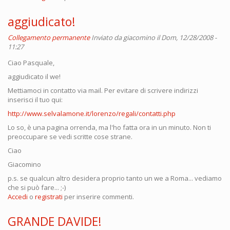
aggiudicato!
Collegamento permanente
Inviato da
giacomino
il Dom, 12/28/2008 -
11:27
Ciao Pasquale,
aggiudicato il we!
Mettiamoci in contatto via mail. Per evitare di scrivere indirizzi
inserisci il tuo qui:
http://www.selvalamone.it/lorenzo/regali/contatti.php
Lo so, è una pagina orrenda, ma l'ho fatta ora in un minuto. Non ti
preoccupare se vedi scritte cose strane.
Ciao
Giacomino
p.s. se qualcun altro desidera proprio tanto un we a Roma... vediamo
che si può fare... ;-)
Accedi
o
registrati
per inserire commenti.
GRANDE DAVIDE!