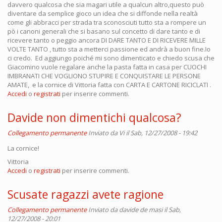
davvero qualcosa che sia magari utile a qualcun altro,questo può
diventare da semplice gioco un idea che si diffonde nella realtà
come gli abbracci per strada tra sconosciuti tutto sta a rompere un
pò i canoni generali che si basano sul concetto di dare tanto e di
ricevere tanto o peggio ancora DI DARE TANTO E DI RICEVERE MILLE
VOLTE TANTO , tutto sta a metterci passione ed andrà a buon fine.Io
ci credo. Ed aggiungo poiché mi sono dimenticato e chiedo scusa che
Giacomino vuole regalare anche la pasta fatta in casa per CUOCHI
IMBRANATI CHE VOGLIONO STUPIRE E CONQUISTARE LE PERSONE
AMATE, e la cornice di Vittoria fatta con CARTA E CARTONE RICICLATI .
Accedi
o
registrati
per inserire commenti.
Davide non dimentichi qualcosa?
Collegamento permanente
Inviato da
Vi
il Sab, 12/27/2008 - 19:42
La cornice!
Vittoria
Accedi
o
registrati
per inserire commenti.
Scusate ragazzi avete ragione
Collegamento permanente
Inviato da
davide de masi
il Sab,
12/27/2008 - 20:01