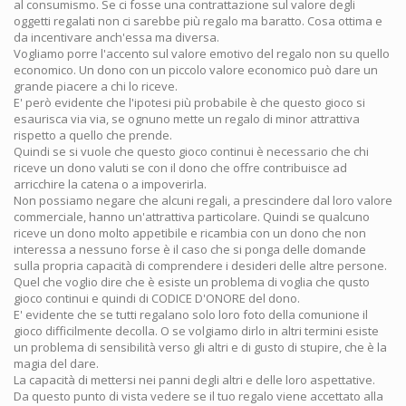
al consumismo. Se ci fosse una contrattazione sul valore degli
oggetti regalati non ci sarebbe più regalo ma baratto. Cosa ottima e
da incentivare anch'essa ma diversa.
Vogliamo porre l'accento sul valore emotivo del regalo non su quello
economico. Un dono con un piccolo valore economico può dare un
grande piacere a chi lo riceve.
E' però evidente che l'ipotesi più probabile è che questo gioco si
esaurisca via via, se ognuno mette un regalo di minor attrattiva
rispetto a quello che prende.
Quindi se si vuole che questo gioco continui è necessario che chi
riceve un dono valuti se con il dono che offre contribuisce ad
arricchire la catena o a impoverirla.
Non possiamo negare che alcuni regali, a prescindere dal loro valore
commerciale, hanno un'attrattiva particolare. Quindi se qualcuno
riceve un dono molto appetibile e ricambia con un dono che non
interessa a nessuno forse è il caso che si ponga delle domande
sulla propria capacità di comprendere i desideri delle altre persone.
Quel che voglio dire che è esiste un problema di voglia che qusto
gioco continui e quindi di CODICE D'ONORE del dono.
E' evidente che se tutti regalano solo loro foto della comunione il
gioco difficilmente decolla. O se volgiamo dirlo in altri termini esiste
un problema di sensibilità verso gli altri e di gusto di stupire, che è la
magia del dare.
La capacità di mettersi nei panni degli altri e delle loro aspettative.
Da questo punto di vista vedere se il tuo regalo viene accettato alla