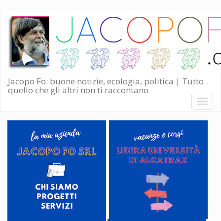
Salta
al
contenuto
principale
Jacopo Fo: buone notizie, ecologia, politica | Tutto
quello che gli altri non ti raccontano
Toggl
naviga