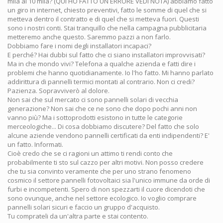
mila ai 10 mila? (QUI HO FATTO UN ERRORE VEDI NOTA) abbiamo fatto
un giro in internet, chiesto preventivi, fatto le somme di quel che si
metteva dentro il contratto e di quel che si metteva fuori. Questi
sono i nostri conti. Stai tranquillo che nella campagna pubblicitaria
metteremo anche questo. Saremmo pazzi a non farlo.
Dobbiamo fare i nomi degli installatori incapaci?
E perché? Hai dubbi sul fatto che ci siano installatori improvvisati?
Ma in che mondo vivi? Telefona a qualche azienda e fatti dire i
problemi che hanno quotidianamente. Io l'ho fatto. Mi hanno parlato
addirittura di pannelli termici montati al contrario. Non ci credi?
Pazienza. Sopravviverò al dolore.
Non sai che sul mercato ci sono pannelli solari di vecchia
generazione? Non sai che ce ne sono che dopo pochi anni non
vanno più? Ma i sottoprodotti esistono in tutte le categorie
merceologiche... Di cosa dobbiamo discutere? Del fatto che solo
alcune aziende vendono pannelli certificati da enti indipendenti? E'
un fatto. Informati.
Cioè credo che se ci ragioni un attimo ti rendi conto che
probabilmente ti sto sul cazzo per altri motivi. Non posso credere
che tu sia convinto veramente che per uno strano fenomeno
cosmico il settore pannelli fotovoltaici sia l'unico immune da orde di
furbi e incompetenti. Spero di non spezzarti il cuore dicendoti che
sono ovunque, anche nel settore ecologico. Io voglio comprare
pannelli solari sicuri e faccio un gruppo d'acquisto.
Tu comprateli da un'altra parte e stai contento.