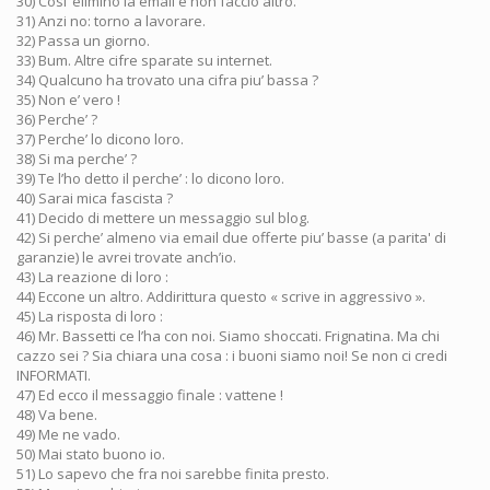
30) Cosi’ elimino la email e non faccio altro.
31) Anzi no: torno a lavorare.
32) Passa un giorno.
33) Bum. Altre cifre sparate su internet.
34) Qualcuno ha trovato una cifra piu’ bassa ?
35) Non e’ vero !
36) Perche’ ?
37) Perche’ lo dicono loro.
38) Si ma perche’ ?
39) Te l’ho detto il perche’ : lo dicono loro.
40) Sarai mica fascista ?
41) Decido di mettere un messaggio sul blog.
42) Si perche’ almeno via email due offerte piu’ basse (a parita' di
garanzie) le avrei trovate anch’io.
43) La reazione di loro :
44) Eccone un altro. Addirittura questo « scrive in aggressivo ».
45) La risposta di loro :
46) Mr. Bassetti ce l’ha con noi. Siamo shoccati. Frignatina. Ma chi
cazzo sei ? Sia chiara una cosa : і buoni siamo noi! Se non ci credi
INFORMATI.
47) Ed ecco il messaggio finale : vattene !
48) Va bene.
49) Me ne vado.
50) Mai stato buono io.
51) Lo sapevo che fra noi sarebbe finita presto.