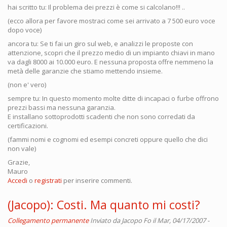
hai scritto tu: Il problema dei prezzi è come si calcolano!!! ..
(ecco allora per favore mostraci come sei arrivato a 7 500 euro voce
dopo voce)
ancora tu: Se ti fai un giro sul web, e analizzi le proposte con
attenzione, scopri che il prezzo medio di un impianto chiavi in mano
va dagli 8000 ai 10.000 euro. E nessuna proposta offre nemmeno la
metà delle garanzie che stiamo mettendo insieme.
(non e' vero)
sempre tu: In questo momento molte ditte di incapaci o furbe offrono
prezzi bassi ma nessuna garanzia.
E installano sottoprodotti scadenti che non sono corredati da
certificazioni.
(fammi nomi e cognomi ed esempi concreti oppure quello che dici
non vale)
Grazie,
Mauro
Accedi
o
registrati
per inserire commenti.
(Jacopo): Costi. Ma quanto mi costi?
Collegamento permanente
Inviato da
Jacopo Fo
il Mar, 04/17/2007 -