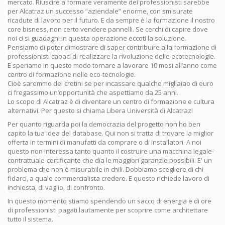
mercato. Riuscire a formare veramente dei professionisti sarebbe
per Alcatraz un successo “aziendale” enorme, con smisurate
ricadute di lavoro per il futuro. E da sempre è la formazione il nostro
core bisness, non certo vendere pannelli. Se cerchi di capire dove
noi ci si guadagni in questa operazione eccoti la soluzione.
Pensiamo di poter dimostrare di saper contribuire alla formazione di
professionisti capaci di realizzare la rivoluzione delle ecotecnologie.
E speriamo in questo modo tornare a lavorare 10 mesi all’anno come
centro di formazione nelle eco-tecnologie.
Cioè saremmo dei cretini se per incassare qualche migliaiao di euro
ci fregassimo un’opportunità che aspettiamo da 25 anni.
Lo scopo di Alcatraz è di diventare un centro di formazione e cultura
alternativi. Per questo si chiama Libera Università di Alcatraz!
Per quanto riguarda poi la democrazia del progetto non ho ben
capito la tua idea del database. Qui non si tratta di trovare la miglior
offerta in termini di manufatti da comprare o di installatori. A noi
questo non interessa tanto quanto il costruire una macchina legale-
contrattuale-certificante che dia le maggiori garanzie possibili. E' un
problema che non è misurabile in chili. Dobbiamo scegliere di chi
fidarci, a quale commercialista credere. E questo richiede lavoro di
inchiesta, di vaglio, di confronto.
In questo momento stiamo spendendo un sacco di energia e di ore
di professionisti pagati lautamente per scoprire come architettare
tutto il sistema.