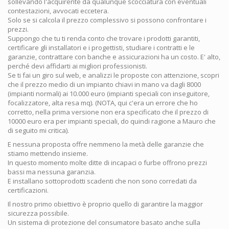
sollevando l'acquirente da qualunque scocciatura con eventuali
contestazioni, avvocati eccetera.
Solo se si calcola il prezzo complessivo si possono confrontare i
prezzi.
Suppongo che tu ti renda conto che trovare i prodotti garantiti,
certificare gli installatori e i progettisti, studiare i contratti e le
garanzie, contrattare con banche e assicurazioni ha un costo. E' alto,
perché devi affidarti ai migliori professionisti.
Se ti fai un giro sul web, e analizzi le proposte con attenzione, scopri
che il prezzo medio di un impianto chiavi in mano va dagli 8000
(impianti normali) ai 10.000 euro (impianti speciali con inseguitore,
focalizzatore, alta resa mq). (NOTA, qui c'era un errore che ho
corretto, nella prima versione non era specificato che il prezzo di
10000 euro era per impianti speciali, do quindi ragione a Mauro che
di seguito mi critica).
E nessuna proposta offre nemmeno la metà delle garanzie che
stiamo mettendo insieme.
In questo momento molte ditte di incapaci o furbe offrono prezzi
bassi ma nessuna garanzia.
E installano sottoprodotti scadenti che non sono corredati da
certificazioni.
Il nostro primo obiettivo è proprio quello di garantire la maggior
sicurezza possibile.
Un sistema di protezione del consumatore basato anche sulla