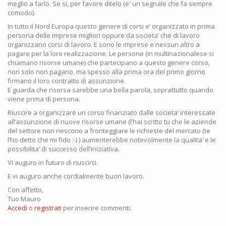
meglio a farlo. Se si, per favore ditelo (e' un segnale che fa sempre
comodo).
In tutto il Nord Europa questo genere di corsi e’ organizzato in prima
persona delle imprese migliori oppure da societa’ che di lavoro
organizzano corsi di lavoro. E sono le imprese e nessun altro a
pagare per la loro realizzazione. Le persone (in multinazionalese si
chiamano risorse umane) che partecipano a questo genere corso,
non solo non pagano, ma spesso alla prima ora del primo giorno
firmano il loro contratto di assunzione.
E guarda che risorsa sarebbe una bella parola, soprattutto quando
viene prima di persona.
Riuscire a organizzare un corso finanziato dalle societa’ interessate
all’assunzione di nuove risorse umane (l’hai scritto tu che le aziende
del settore non riescono a fronteggiare le richieste del mercato (te
l’ho detto che mi fido :-) ) aumenterebbe notevolmente la qualita’ e le
possibilita’ di successo dell’iniziativa.
Vi auguro in futuro di riuscirci.
E vi auguro anche cordialmente buon lavoro.
Con affetto,
Tuo Mauro
Accedi
o
registrati
per inserire commenti.