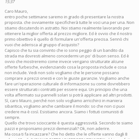
15:37
Caro Mauro,
entro poche settimane saremo in grado di presentare la nostra
proposta. che ovviamente specificherà tutte le voci una per una. Non
stiamo discutendo in astratto. Noi stiamo realmente lavorando per
ottenere la miglior offerta al prezzo migliore. Ed è ovvio che il nostro
primo obiettivo è quello di formulare un'offerta precisa. Sennò chi
vuoi che aderisca al gruppo d'acquisto?
Capisco che tu sia convinto che io sono peggio di un bandito da
strada ma dovresti almeno concedermi un po' di buon senso. Ed è
ovvio che mostreremo come invece vengano strutturate alcune
offerte furbesche, evidenziando cosa la proposta include e cosa
non include. Vedi non solo vogliamo che le persone possano
comprare a prezzi onesti e con le giuste garanzie. Vogliamo anche
fare un'operazione culturale di informazione su come dovrebbero
essere strutturati i contratti per essere equi. Un principio che una
volta affermato sui pannelli solari si potrà applicare ad altri prodotti.
Sì, caro Mauro, perché non solo vogliamo arricchirci in maniera
sibaritica, vogliamo anche cambiare il mondo: so che non ci puoi
credere ma è così. Esistiamo ancora. Siamo i fottuti comunisti di
sempre.
Quello che trovo scioccante è questa aggressvità. Secondo te siamo
pazzi e proponiamo prezzi demenziali? Ok, non aderire.
Ma cosa ti fa incazzare? Che ho detto che le offerte vanno dagli 8