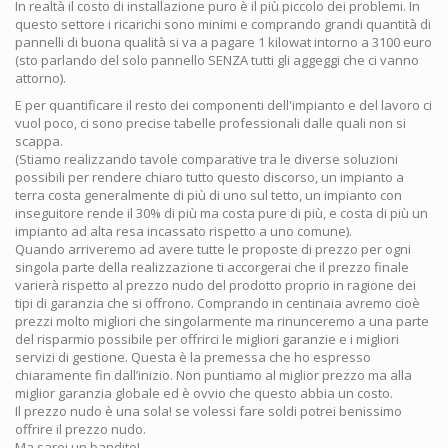
In realtà il costo di installazione puro è il più piccolo dei problemi. In
questo settore i ricarichi sono minimi e comprando grandi quantità di
pannelli di buona qualità si va a pagare 1 kilowat intorno a 3100 euro
(sto parlando del solo pannello SENZA tutti gli aggeggi che ci vanno
attorno).
E per quantificare il resto dei componenti dell'impianto e del lavoro ci
vuol poco, ci sono precise tabelle professionali dalle quali non si
scappa.
(Stiamo realizzando tavole comparative tra le diverse soluzioni
possibili per rendere chiaro tutto questo discorso, un impianto a
terra costa generalmente di più di uno sul tetto, un impianto con
inseguitore rende il 30% di più ma costa pure di più, e costa di più un
impianto ad alta resa incassato rispetto a uno comune).
Quando arriveremo ad avere tutte le proposte di prezzo per ogni
singola parte della realizzazione ti accorgerai che il prezzo finale
varierà rispetto al prezzo nudo del prodotto proprio in ragione dei
tipi di garanzia che si offrono. Comprando in centinaia avremo cioè
prezzi molto migliori che singolarmente ma rinunceremo a una parte
del risparmio possibile per offrirci le migliori garanzie e i migliori
servizi di gestione. Questa è la premessa che ho espresso
chiaramente fin dall’inizio. Non puntiamo al miglior prezzo ma alla
miglior garanzia globale ed è ovvio che questo abbia un costo.
Il prezzo nudo è una sola! se volessi fare soldi potrei benissimo
offrire il prezzo nudo.
Ma sarei un bandito!