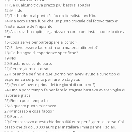
11) Se qualcuno trova prezzi piu’ bassi si sbaglia.
12) Mi fido.
13) Te l’ho detto al punto 3 : faccio l’idealista anch’io.
14) Ma ecco uscire fuori che un punto cruciale del fotovoltaico e’
l’installazione dell’impianto.
15) Alcatraz l’ha capito, organizza un corso per installatori e lo dice a
tutti.
16) Cosa serve per partecipare al corso ?
17) Si deve essere laureati in una materia attinente?
18) C’e’ bisogno di esperienze specifiche?
19) No!
20) Bastano seicento euro.
21) Per tre giorni di corso.
22) Poi anche se fino a quel giorno non avevi avuto alcuno tipo di
esperienza sei pronto per fare lo stagista.
23) (Perche’ invece prima dei tre giorni di corso no?)
24) Fino a poco tempo fa per fare lo stagista bastava avere voglia di
lavorare gratis.
25) Fino a poco tempo fa.
26) A questo punto m’incazzo.
27) M’incazzo e cosa faccio?
28) Penso.
29) Penso: cazzo questi chiedono 600 euro per 3 giorni di corso. Col
cazzo che gli do 30 000 euro per installare і miei pannelli solari.