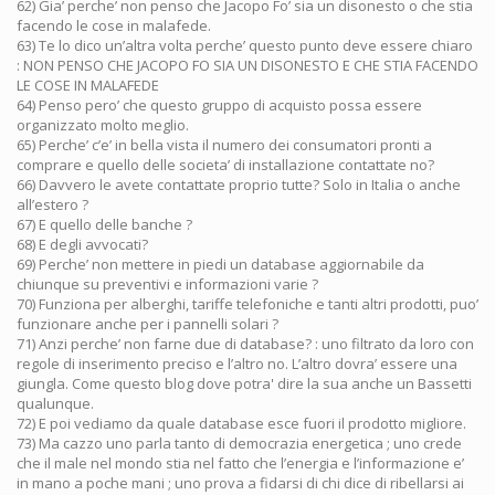
62) Gia’ perche’ non penso che Jacopo Fo’ sia un disonesto o che stia
facendo le cose in malafede.
63) Te lo dico un’altra volta perche’ questo punto deve essere chiaro
: NON PENSO CHE JACOPO FO SIA UN DISONESTO E CHE STIA FACENDO
LE COSE IN MALAFEDE
64) Penso pero’ che questo gruppo di acquisto possa essere
organizzato molto meglio.
65) Perche’ c’e’ in bella vista il numero dei consumatori pronti a
comprare e quello delle societa’ di installazione contattate no?
66) Davvero le avete contattate proprio tutte? Solo in Italia o anche
all’estero ?
67) E quello delle banche ?
68) E degli avvocati?
69) Perche’ non mettere in piedi un database aggiornabile da
chiunque su preventivi e informazioni varie ?
70) Funziona per alberghi, tariffe telefoniche e tanti altri prodotti, puo’
funzionare anche per i pannelli solari ?
71) Anzi perche’ non farne due di database? : uno filtrato da loro con
regole di inserimento preciso e l’altro no. L’altro dovra’ essere una
giungla. Come questo blog dove potra' dire la sua anche un Bassetti
qualunque.
72) E poi vediamo da quale database esce fuori il prodotto migliore.
73) Ma cazzo uno parla tanto di democrazia energetica ; uno crede
che il male nel mondo stia nel fatto che l’energia e l’informazione e’
in mano a poche mani ; uno prova a fidarsi di chi dice di ribellarsi ai