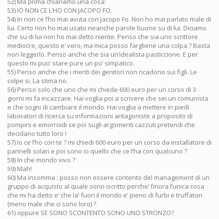
52) Ma prima chiariamo una cosa:
53) IO NON CE L’HO CON JACOPO FO.
54) In non ce l’ho mai avuta con Jacopo Fo. Non ho mai parlato male di
lui. Certo non ho mai usato neanche parole buone su di lui. Diciamo
che su di lui non ho mai detto niente. Penso che sia uno scrittore
mediocre, questo e’ vero, ma mica posso fargliene una colpa ? Basta
non leggerlo. Penso anche che sia un’idealista pasticcione. E per
questo mi puo’ stare pure un po’ simpatico.
55) Penso anche che i meriti dei genitori non ricadono sui figli. Le
colpe si. La stima no.
56) Penso solo che uno che mi chiede 600 euro per un corso di 3
giorni mi fa incazzare. Hai voglia poi a scrivere che sei un comunista
e che sogni di cambiare il mondo. Hai voglia a mettere in piedi
laboratori di ricerca su informazioni antagoniste a proposito di
pompini e emorroidi se poi sugli argomenti cazzuti pretendi che
decidano tutto loro !
57) Io ce l’ho con te ? mi chiedi 600 euro per un corso da installatore di
pannelli solari e poi sono io quello che ce l’ha con qualcuno ?
58) In che mondo vivo ?
59) Mah!
60) Ma insomma : posso non essere contento del management di un
gruppo di acquisto al quale sono iscritto perche’ finora l’unica cosa
che mi ha detto e’ che la’ fuori il mondo e’ pieno di furbi e truffatori
(meno male che ci sono loro) ?
61) oppure SE SONO SCONTENTO SONO UNO STRONZO?