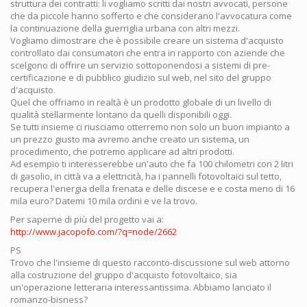
struttura dei contratti: li vogliamo scritti dai nostri avvocati, persone
che da piccole hanno sofferto e che considerano l'avvocatura come
la continuazione della guerriglia urbana con altri mezzi.
Vogliamo dimostrare che è possibile creare un sistema d'acquisto
controllato dai consumatori che entra in rapporto con aziende che
scelgono di offrire un servizio sottoponendosi a sistemi di pre-
certificazione e di pubblico giudizio sul web, nel sito del gruppo
d'acquisto.
Quel che offriamo in realtà è un prodotto globale di un livello di
qualità stellarmente lontano da quelli disponibili oggi.
Se tutti insieme ci riusciamo otterremo non solo un buon impianto a
un prezzo giusto ma avremo anche creato un sistema, un
procedimento, che potremo applicare ad altri prodotti.
Ad esempio ti interesserebbe un'auto che fa 100 chilometri con 2 litri
di gasolio, in città va a elettricità, ha i pannelli fotovoltaici sul tetto,
recupera l'energia della frenata e delle discese e e costa meno di 16
mila euro? Datemi 10 mila ordini e ve la trovo.
Per saperne di più del progetto vai a:
http://www.jacopofo.com/?q=node/2662
PS
Trovo che l'insieme di questo racconto-discussione sul web attorno
alla costruzione del gruppo d'acquisto fotovoltaico, sia
un'operazione letteraria interessantissima. Abbiamo lanciato il
romanzo-bisness?