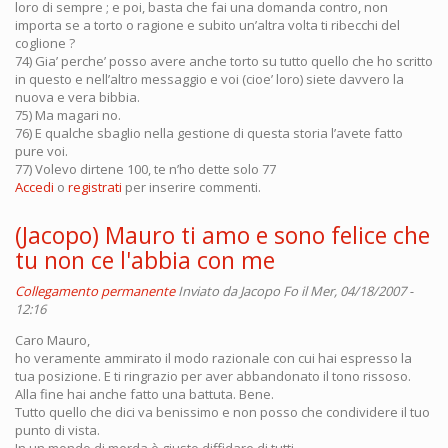
loro di sempre ; e poi, basta che fai una domanda contro, non
importa se a torto o ragione e subito un’altra volta ti ribecchi del
coglione ?
74) Gia’ perche’ posso avere anche torto su tutto quello che ho scritto
in questo e nell’altro messaggio e voi (cioe’ loro) siete davvero la
nuova e vera bibbia.
75) Ma magari no.
76) E qualche sbaglio nella gestione di questa storia l’avete fatto
pure voi.
77) Volevo dirtene 100, te n’ho dette solo 77
Accedi
o
registrati
per inserire commenti.
(Jacopo) Mauro ti amo e sono felice che
tu non ce l'abbia con me
Collegamento permanente
Inviato da
Jacopo Fo
il Mer, 04/18/2007 -
12:16
Caro Mauro,
ho veramente ammirato il modo razionale con cui hai espresso la
tua posizione. E ti ringrazio per aver abbandonato il tono rissoso.
Alla fine hai anche fatto una battuta. Bene.
Tutto quello che dici va benissimo e non posso che condividere il tuo
punto di vista.