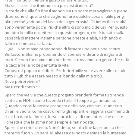
In un mondo di merda è giusto diffidare di tutti.
Ma sei sicuro che il mondo sia poi così di merda?
Io credo che alla fin fine il mondo sia un posto meraviglioso e pieno
di persone di qualità che vogliono fare qualche cosa di utile per gli
altri perché godono del lusso della generosità. Gli imbecilli in realtà
sono veramente pochi. Più che altro ci sono molti delusi. Per questo
ho fatto la follia di mettermi in questo progetto, che è basato sulla
capacità di mettere insieme persone oneste e abili, rischiando di
fallire e rimetterci la faccia.
E’ già… Non stiamo proponendo di firmare una petizione contro
Berlusconi. Stiamo proponendo di spendere decine di migliaia di
euro. Se non facciamo tutto per bene ci troviamo con gente che ci dà
la caccia nella notte per tutta la vita!!!
Conosco il popolo dei ribelli. Preferirei mille volte avere alle costole
tutto il Kgb che essere messo al bando dalla mia tribù.
Dove potrei vivere?
Ma ti rendi conto?!?
Spero che via via che questo progetto prenderà forma tu ti renda
conto che NON stiamo facendo i furbi. Il tempo è galantuomo.
Quando vedrai la nostra proposta definitiva, con tutti i numerino
chiari, e vedrai come costruiremo gli impianti e leggerai i commenti di
chi ci ha dato la fiducia, forse sarai felice di constatare che esiste
l'onestà e che la stima non sempre è mal riposta.
Spero che ci riusciremo. Non è detto, se alla fine la proposta che
tireremo fuori NON sarà all'altezza dei nostri desideri la butteremo