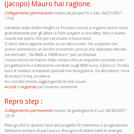
(jacopo) Mauro hai ragione.
Collegamento permanente
Inviato da
Jacopo Fo
il Sab, 04/21/2007 -
17:43
Sarebbe stato molto meglio se fossimo riusciti a organizzare il corso
gratuitamente per gli allievi e farlo pagare a una ditta. Non ci siamo
riusciti ma spero che per i prossimi ci riusciremo.
Ti devo dare ragione anche su un'altro punto. Ho scoperto che
avevo commesso un errore scrivendo i prezzi che abbiamo rilevato
sul mercato, "da 8000 a 10000 euro" per un kilowat.
I nostri tecnici mi hanno fatto notare che un impianto normale (con
progettazione e tutto)viene venduto sugli 8000 euro, il prezzo 10 mila
euro è relativo a impianti speciali con inseguitore, focalizzatore, resa
di un kw x 5 mq, eccetera.
Ho corretto il testo aggiungendo le mie scuse.
Accedi
o
registrati
per inserire commenti.
Repro step :
Collegamento permanente
Inviato da
greengeona
il Lun, 04/30/2007 -
19:19
Ritengo che in questa fase del progetto FV ottimismo e pragmatismo
debbano andare di pari passo. Bisogna sfruttare tutte le energie