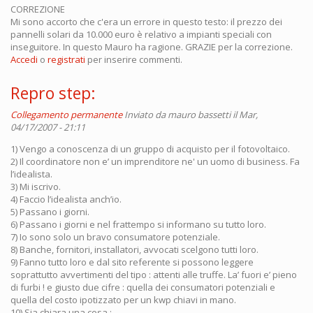
CORREZIONE
Mi sono accorto che c'era un errore in questo testo: il prezzo dei
pannelli solari da 10.000 euro è relativo a impianti speciali con
inseguitore. In questo Mauro ha ragione. GRAZIE per la correzione.
Accedi
o
registrati
per inserire commenti.
Repro step:
Collegamento permanente
Inviato da
mauro bassetti
il Mar,
04/17/2007 - 21:11
1) Vengo a conoscenza di un gruppo di acquisto per il fotovoltaico.
2) Il coordinatore non e’ un imprenditore ne' un uomo di business. Fa
l’idealista.
3) Mi iscrivo.
4) Faccio l’idealista anch’io.
5) Passano і giorni.
6) Passano і giorni e nel frattempo si informano su tutto loro.
7) Io sono solo un bravo consumatore potenziale.
8) Banche, fornitori, installatori, avvocati scelgono tutti loro.
9) Fanno tutto loro e dal sito referente si possono leggere
soprattutto avvertimenti del tipo : attenti alle truffe. La’ fuori e’ pieno
di furbi ! e giusto due cifre : quella dei consumatori potenziali e
quella del costo ipotizzato per un kwp chiavi in mano.
10) Sia chiara una cosa :