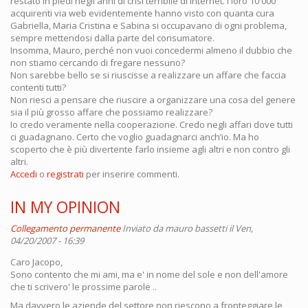
restato in piedi negli anni di crisi terribile di internet. I loro 10 000
acquirenti via web evidentemente hanno visto con quanta cura
Gabriella, Maria Cristina e Sabina si occupavano di ogni problema,
sempre mettendosi dalla parte del consumatore.
Insomma, Mauro, perché non vuoi concedermi almeno il dubbio che
non stiamo cercando di fregare nessuno?
Non sarebbe bello se si riuscisse a realizzare un affare che faccia
contenti tutti?
Non riesci a pensare che riuscire a organizzare una cosa del genere
sia il più grosso affare che possiamo realizzare?
Io credo veramente nella cooperazione. Credo negli affari dove tutti
ci guadagnano. Certo che voglio guadagnarci anch’io. Ma ho
scoperto che è più divertente farlo insieme agli altri e non contro gli
altri.
Accedi
o
registrati
per inserire commenti.
IN MY OPINION
Collegamento permanente
Inviato da
mauro bassetti
il Ven,
04/20/2007 - 16:39
Caro Jacopo,
Sono contento che mi ami, ma e' in nome del sole e non dell'amore
che ti scrivero' le prossime parole ..
Ma davvero le aziende del settore non riescono a fronteggiare le