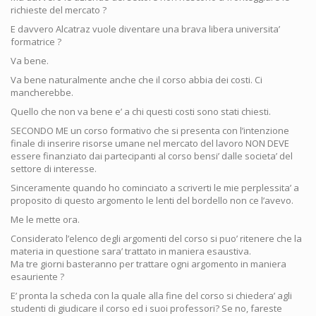
richieste del mercato ?
E davvero Alcatraz vuole diventare una brava libera universita’
formatrice ?
Va bene.
Va bene naturalmente anche che il corso abbia dei costi. Ci
mancherebbe.
Quello che non va bene e’ a chi questi costi sono stati chiesti.
SECONDO ME un corso formativo che si presenta con l’intenzione
finale di inserire risorse umane nel mercato del lavoro NON DEVE
essere finanziato dai partecipanti al corso bensi’ dalle societa’ del
settore di interesse.
Sinceramente quando ho cominciato a scriverti le mie perplessita’ a
proposito di questo argomento le lenti del bordello non ce l’avevo.
Me le mette ora.
Considerato l’elenco degli argomenti del corso si puo’ ritenere che la
materia in questione sara’ trattato in maniera esaustiva.
Ma tre giorni basteranno per trattare ogni argomento in maniera
esauriente ?
E’ pronta la scheda con la quale alla fine del corso si chiedera’ agli
studenti di giudicare il corso ed i suoi professori? Se no, fareste