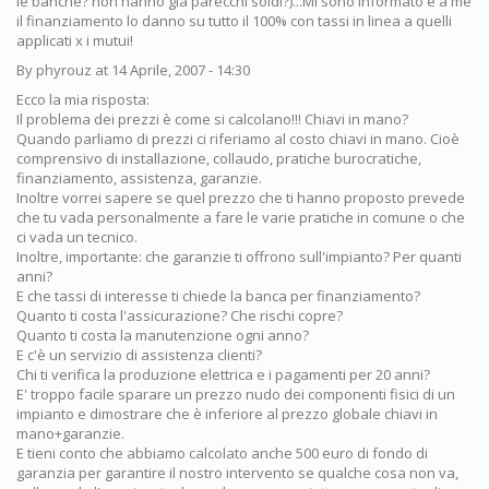
le banche? non hanno già parecchi soldi?)...Mi sono informato e a me
il finanziamento lo danno su tutto il 100% con tassi in linea a quelli
applicati x i mutui!
By phyrouz at 14 Aprile, 2007 - 14:30
Ecco la mia risposta:
Il problema dei prezzi è come si calcolano!!! Chiavi in mano?
Quando parliamo di prezzi ci riferiamo al costo chiavi in mano. Cioè
comprensivo di installazione, collaudo, pratiche burocratiche,
finanziamento, assistenza, garanzie.
Inoltre vorrei sapere se quel prezzo che ti hanno proposto prevede
che tu vada personalmente a fare le varie pratiche in comune o che
ci vada un tecnico.
Inoltre, importante: che garanzie ti offrono sull'impianto? Per quanti
anni?
E che tassi di interesse ti chiede la banca per finanziamento?
Quanto ti costa l'assicurazione? Che rischi copre?
Quanto ti costa la manutenzione ogni anno?
E c'è un servizio di assistenza clienti?
Chi ti verifica la produzione elettrica e i pagamenti per 20 anni?
E' troppo facile sparare un prezzo nudo dei componenti fisici di un
impianto e dimostrare che è inferiore al prezzo globale chiavi in
mano+garanzie.
E tieni conto che abbiamo calcolato anche 500 euro di fondo di
garanzia per garantire il nostro intervento se qualche cosa non va,