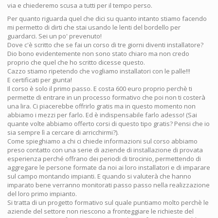
via e chiederemo scusa a tutti per il tempo perso.
Per quanto riguarda quel che dici su quanto intanto stiamo facendo
mi permetto di dirti che stai usando le lenti del bordello per
guardarci. Sei un po' prevenuto!
Dove c'è scritto che se fai un corso di tre giorni diventi installatore?
Dio bono evidentemente non sono stato chiaro ma non credo
proprio che quel che ho scritto dicesse questo.
Cazzo stiamo ripetendo che vogliamo installatori con le palle!!!
E certificati per giunta!
Il corso è solo il primo passo. E costa 600 euro proprio perchè ti
permette di entrare in un processo formativo che poi non ti costerà
una lira. Ci piacerebbe offrirlo gratis ma in questo momento non
abbiamo i mezzi per farlo. Ed è indispensabile farlo adesso! (Sai
quante volte abbiamo offerto corsi di questo tipo gratis? Pensi che io
sia sempre lì a cercare di arricchirmi?).
Come spieghiamo a chi ci chiede informazioni sul corso abbiamo
preso contatto con una serie di aziende di installazione di provata
esperienza perché offrano dei periodi di tirocinio, permettendo di
aggregare le persone formate da noi ai loro installatori e di imparare
sul campo montando impianti. E quando si valuterà che hanno
imparato bene verranno monitorati passo passo nella realizzazione
del loro primo impianto.
Si tratta di un progetto formativo sul quale puntiamo molto perchè le
aziende del settore non riescono a fronteggiare le richieste del