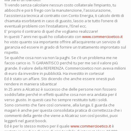
Ti vendo senza calcolare nessun costo collaterale l’impianto, tu
abbocchi e poi ti frego con la manutenzione, l'assicurazione,
l'assistenza tecnica al contratto con Conto Energia, ti calcolo diritti di
chiamata esorbitanti in caso di guasto, lascio a te tutto l’onere di
eventuali problemi con l'installatore, l'Enel ecc.
E' proprio il contrario di quel che vogliamo realizzare!
In questi 7 anni nei quali ho collaborato con
www.commercioetico.it
ho visto quanto sia importante offrire all’acquirente un servizio di
garanzia ed essere in grado di fornire un trattamento improntato sul
rispetto.
Se qualche cosa non va non la paghi. Se c’è un problema me ne
faccio carico io. Ti GARANTISCO perché tu per me sei il valore più
grande. Il valore della REFERENZA. Commercioetico non aveva milioni
di euro da investire in pubblicità. Ha investito in cortesia!
Ed è stato un affare. Sto dicendo che anche essere onesti può
rendere in maniera sibaritica!
In 25 anni a Alcatraz è successo che delle persone non fossero
soddisfatte perché in effetti qualche cosa non era andata per il
verso giusto. In questi casi ho sempre restituito tutti i soldi.
Sono convinto che fare così conviene, alla lunga. E guarda che
magari è anche per questa consolidata pratica di correttezza che i
commenti della gente che viene a Alcatraz son così positivi, puoi
leggerli nel guest boock.
Ed è per lo stesso motivo per il quale
www.commercioetico.it
è