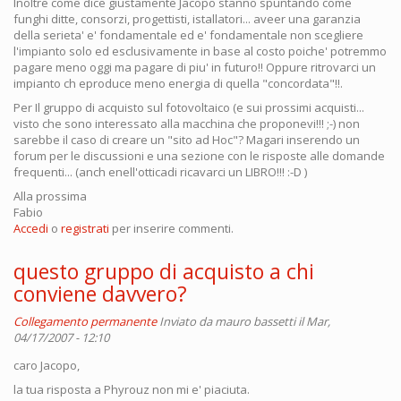
Inoltre come dice giustamente Jacopo stanno spuntando come
funghi ditte, consorzi, progettisti, istallatori... aveer una garanzia
della serieta' e' fondamentale ed e' fondamentale non scegliere
l'impianto solo ed esclusivamente in base al costo poiche' potremmo
pagare meno oggi ma pagare di piu' in futuro!! Oppure ritrovarci un
impianto ch eproduce meno energia di quella "concordata"!!.
Per Il gruppo di acquisto sul fotovoltaico (e sui prossimi acquisti...
visto che sono interessato alla macchina che proponevi!!! ;-) non
sarebbe il caso di creare un "sito ad Hoc"? Magari inserendo un
forum per le discussioni e una sezione con le risposte alle domande
frequenti... (anch enell'otticadi ricavarci un LIBRO!!! :-D )
Alla prossima
Fabio
Accedi
o
registrati
per inserire commenti.
questo gruppo di acquisto a chi
conviene davvero?
Collegamento permanente
Inviato da
mauro bassetti
il Mar,
04/17/2007 - 12:10
caro Jacopo,
la tua risposta a Phyrouz non mi e' piaciuta.