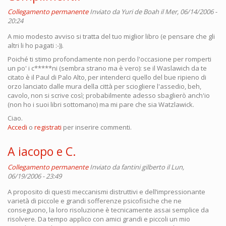
Collegamento permanente
Inviato da
Yuri de Boah
il Mer, 06/14/2006 -
20:24
A mio modesto avviso si tratta del tuo miglior libro (e pensare che gli
altri li ho pagati :-)).
Poiché ti stimo profondamente non perdo l'occasione per romperti
un po' i c*****ni (sembra strano ma è vero): se il Waslawich da te
citato è il Paul di Palo Alto, per intenderci quello del bue ripieno di
orzo lanciato dalle mura della città per sciogliere l'assedio, beh,
cavolo, non si scrive così; probabilmente adesso sbaglierò anch'io
(non ho i suoi libri sottomano) ma mi pare che sia Watzlawick.
Ciao.
Accedi
o
registrati
per inserire commenti.
A iacopo e C.
Collegamento permanente
Inviato da
fantini gilberto
il Lun,
06/19/2006 - 23:49
A proposito di questi meccanismi distruttivi e dell’impressionante
varietà di piccole e grandi sofferenze psicofisiche che ne
conseguono, la loro risoluzione è tecnicamente assai semplice da
risolvere. Da tempo applico con amici grandi e piccoli un mio