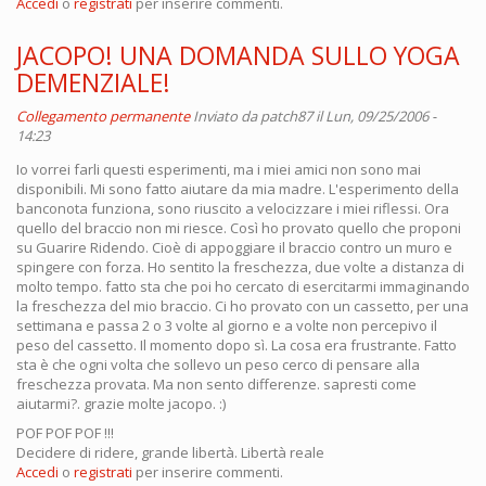
Accedi
o
registrati
per inserire commenti.
JACOPO! UNA DOMANDA SULLO YOGA
DEMENZIALE!
Collegamento permanente
Inviato da
patch87
il Lun, 09/25/2006 -
14:23
Io vorrei farli questi esperimenti, ma i miei amici non sono mai
disponibili. Mi sono fatto aiutare da mia madre. L'esperimento della
banconota funziona, sono riuscito a velocizzare i miei riflessi. Ora
quello del braccio non mi riesce. Così ho provato quello che proponi
su Guarire Ridendo. Cioè di appoggiare il braccio contro un muro e
spingere con forza. Ho sentito la freschezza, due volte a distanza di
molto tempo. fatto sta che poi ho cercato di esercitarmi immaginando
la freschezza del mio braccio. Ci ho provato con un cassetto, per una
settimana e passa 2 o 3 volte al giorno e a volte non percepivo il
peso del cassetto. Il momento dopo sì. La cosa era frustrante. Fatto
sta è che ogni volta che sollevo un peso cerco di pensare alla
freschezza provata. Ma non sento differenze. sapresti come
aiutarmi?. grazie molte jacopo. :)
POF POF POF !!!
Decidere di ridere, grande libertà. Libertà reale
Accedi
o
registrati
per inserire commenti.