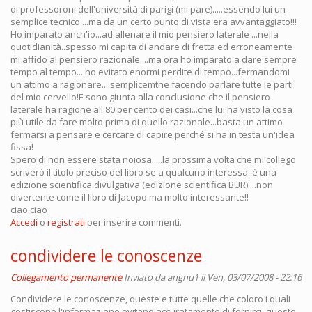
di professoroni dell'università di parigi (mi pare).....essendo lui un
semplice tecnico....ma da un certo punto di vista era avvantaggiato!!!
Ho imparato anch'io...ad allenare il mio pensiero laterale ...nella
quotidianità..spesso mi capita di andare di fretta ed erroneamente
mi affido al pensiero razionale....ma ora ho imparato a dare sempre
tempo al tempo....ho evitato enormi perdite di tempo...fermandomi
un attimo a ragionare....semplicemtne facendo parlare tutte le parti
del mio cervello!E sono giunta alla conclusione che il pensiero
laterale ha ragione all'80 per cento dei casi...che lui ha visto la cosa
più utile da fare molto prima di quello razionale...basta un attimo
fermarsi a pensare e cercare di capire perché si ha in testa un'idea
fissa!
Spero di non essere stata noiosa.....la prossima volta che mi collego
scriverò il titolo preciso del libro se a qualcuno interessa..è una
edizione scientifica divulgativa (edizione scientifica BUR)....non
divertente come il libro di Jacopo ma molto interessante!!
ciao ciao
Accedi
o
registrati
per inserire commenti.
condividere le conoscenze
Collegamento permanente
Inviato da
angnu1
il Ven, 03/07/2008 - 22:16
Condividere le conoscenze, queste e tutte quelle che coloro i quali
gestiscono l'informazione evitano accuratamente di fornirci: questo