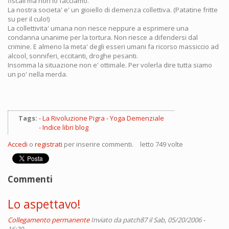
fiscali ma non lo facciamo.
La nostra societa' e' un gioiello di demenza collettiva. (Patatine fritte
su per il culo!)
La collettivita' umana non riesce neppure a esprimere una
condanna unanime per la tortura. Non riesce a difendersi dal
crimine. E almeno la meta' degli esseri umani fa ricorso massiccio ad
alcool, sonniferi, eccitanti, droghe pesanti.
Insomma la situazione non e' ottimale. Per volerla dire tutta siamo
un po' nella merda.
Tags:
La Rivoluzione Pigra - Yoga Demenziale
Indice libri blog
Accedi
o
registrati
per inserire commenti.
letto 749 volte
Commenti
Lo aspettavo!
Collegamento permanente
Inviato da
patch87
il Sab, 05/20/2006 -