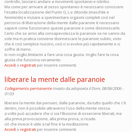
controllo, lasciarsi andare a movimenti spontanei e istintivi.
Ma come per arrivare al sesso spontaneo è necessario conoscere
l'esatta localizzazione del Punto G, L e clitoride (maschile e
femminile) e iniziare a sperimentare orgasmi completi così nel
percorso di liberazione della mente dalle paranoie è necessario
sapere come funzionano queste paranoie e come disinnescarle.
Certo che se arrivi alla consapevolezza le paranoie se ne vanno da
sole ma in pratica conviene disinnescare le paranoie subito, visto
che è così semplice riuscirci, così ci si evolve più rapidamente e si
soffre di meno.
Io non voglio limitarmi a fare una cosa giusta. Voglio fare la cosa
giusta che funziona veramente.
Accedi
o
registrati
per inserire commenti.
liberare la mente dalle paranoie
Collegamento permanente
Inviato da
adopoeta
il Dom, 08/06/2006 -
01:03
liberare la mente dai pensieri, dalle paranoie, da tutto quello che c'è
dentro, non è possibile attraverso l'uso della mente stessa.
a volte può accadere che ci sia l'illusione di essercene liberati, ma
alla prima provocazione, alla prima prova, si ricade.
ciò che invece è utile a tal fine è la meditazione
Accedi
o
registrati
per inserire commenti.