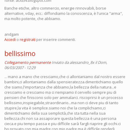
fonte: acid34.blogspot.com
Banche etiche, altro commercio, energie rinnovabili, borse
alternative, vday, ecc.: diffondiamo la conoscenza, è l'unica "arma",
ma molto potente, che abbiamo.
andgam
Accedi
o
registrati
per inserire commenti.
bellissimo
Collegamento permanente
Inviato da
alessandro_8x
il Dom,
06/03/2007 - 12:29
... mano a mano che cresciamo,che ci allontaniamo dal nostro essere
bambini,ci allontaniamo dalla spensieratezza.dimentichiamo quello
che siamo,l'importanza che abbiamo,la bellezza della natura...e
cresciamo e cresciamo ma ci riempiamo il cervello sempre piu di
pensieri che finiscono solo per ammalarci. riscoprirsi è un processo
bellissimo,inspiegabile,straordinario...ma non ci deve piu di tanto
stupire,la vita è semplice.siamo noi che la complichiamo,ci
dimentichiamo della sua semplicità,che sta tutta nella sua
bellezza.chi non sa assaporare questa bellezza è una persona
cieca.e piu tempo passa e piu difficile sarà fargli riaprire gli occhi.ci
ho provato con mia madre,con mio padre,ma è difficile renderli