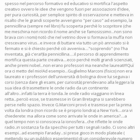
spesso nel percorso formativo ed educativo si mortifica l'aspetto
creativo ovvero le idee che vengono fuori per associazioni d'idee,
per pura curiosità, per semplice spirito di osservazione e metteva in
risalto che le grandi scoperte avvengono "per caso" ad esempio, la
pennicillina (sempre nel libro) fu scoperta perchè lo scopritore (che
me meschina non ricordo il nome anche se famosissimo...non sono
brava con i nomi) notò che nel vetrino dove si formava la muffa non
crescevano virus...e invece di buttare via tutto un pò annoiato si è
fermato e si è chiesto perché ciò avveniva...."scoprendo" (no l'ha
inventata, già c'era!!)la pennicillina.....il percorso di apprendimento
mortifica questa parte creativa....ecco perché molti grandi scienziati,
anche premi nobel...non erano professori ma neanche laureati!!!Quì
ora ci metto del mio!Ad esempio...Guglielmo Marconi (fisico) non era
laureato e i professori dell'università di bologna dove lui seguiva i
corsi (senza dare gli esami, per curiosità) prendevano alla leggera la
sua idea di trasmettere le onde radio da un continente
all'altro...infatti la terra è tonda..le onde radio viaggiano in linea
retta...perciò esse, se trasmesse in Gran Bretagna si sarebbero
perse nello spazio. Invece G.Marconi provò e trasmise per la prima
volta da londra (non ricordo se è proprio londra) a New York....ora vi
chiederete: ma allora come sono arrivate le onde in america?....a
quel tempo non si conosceva la ionosfera...che riflette le onde
radio..in sostanza fa da specchio per tutti i segnali radio. Ci sono altri
esempi...ad esempio Faraday...si prese gioco in modo plateale (
mettendo su un pubblico esperimento) di un considerevole numero