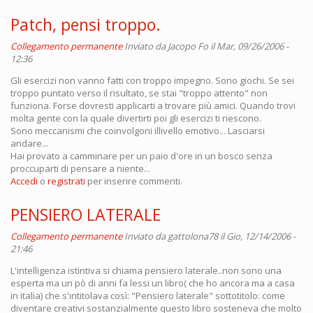
Patch, pensi troppo.
Collegamento permanente
Inviato da
Jacopo Fo
il Mar, 09/26/2006 -
12:36
Gli esercizi non vanno fatti con troppo impegno. Sono giochi. Se sei
troppo puntato verso il risultato, se stai "troppo attento" non
funziona. Forse dovresti applicarti a trovare più amici. Quando trovi
molta gente con la quale divertirti poi gli esercizi ti riescono.
Sono meccanismi che coinvolgoni illivello emotivo... Lasciarsi
andare...
Hai provato a camminare per un paio d'ore in un bosco senza
proccuparti di pensare a niente...
Accedi
o
registrati
per inserire commenti.
PENSIERO LATERALE
Collegamento permanente
Inviato da
gattolona78
il Gio, 12/14/2006 -
21:46
L'intelligenza istintiva si chiama pensiero laterale..non sono una
esperta ma un pò di anni fa lessi un libro( che ho ancora ma a casa
in italia) che s'intitolava così: "Pensiero laterale" sottotitolo: come
diventare creativi sostanzialmente questo libro sosteneva che molto