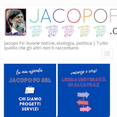
Salta
al
contenuto
principale
Jacopo Fo: buone notizie, ecologia, politica | Tutto
quello che gli altri non ti raccontano
Toggl
naviga