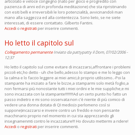
articolato e veloce congegno (nato per gioco e progredito con
pazienza di anni ed in profonda meditazione) che sta ripristinando
con esiti belli e irreversibili le loro potenzialità, avvicinandoli man
mano alla saggezza ed alla contentezza. Sono lieto, se ne siete
interessati, di essere contattato. Gilberto Fantini.
Accedi
o
registrati
per inserire commenti.
Ho letto il capitolo sul
Collegamento permanente
Inviato da
pattypatty
il Dom, 07/02/2006 -
12:37
Ho letto il capitolo sul come evitare di incazzarsi,affrontare i problemi
piccoli etc,ho detto - uh che bello,adesso lo stampo e me lo leggo con
la calma e lo faccio leggere ai miei amici,è proprio utilissimo..-Poi la
stampante ha iniziato a fare le bizze,a stamparmi solo metà foglio,a
non fermarsi più nonostante tutti i miei ordini e le mie suppliche,e mi
sono incazzata con la stampante!!!!!!!!!Ad un certo punto ho fatto un
passo indietro e mi sono osservata:non c'è niente di più comico di
vedere una donna dotata di QI medio(o perlomeno così si
suppone)incazzarsi e inveire contro un freddo e non pensante
macchinario proprio nel momento in cui sta apprezzando gli
insegnamenmti contro le incazzature!!! Ho dovuto mettermi a ridere!
Accedi
o
registrati
per inserire commenti.