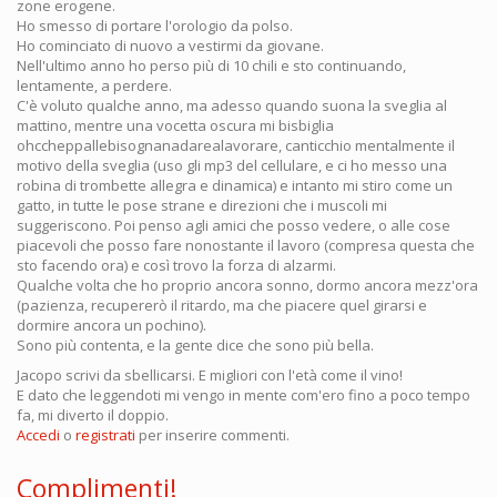
zone erogene.
Ho smesso di portare l'orologio da polso.
Ho cominciato di nuovo a vestirmi da giovane.
Nell'ultimo anno ho perso più di 10 chili e sto continuando,
lentamente, a perdere.
C'è voluto qualche anno, ma adesso quando suona la sveglia al
mattino, mentre una vocetta oscura mi bisbiglia
ohccheppallebisognanadarealavorare, canticchio mentalmente il
motivo della sveglia (uso gli mp3 del cellulare, e ci ho messo una
robina di trombette allegra e dinamica) e intanto mi stiro come un
gatto, in tutte le pose strane e direzioni che i muscoli mi
suggeriscono. Poi penso agli amici che posso vedere, o alle cose
piacevoli che posso fare nonostante il lavoro (compresa questa che
sto facendo ora) e così trovo la forza di alzarmi.
Qualche volta che ho proprio ancora sonno, dormo ancora mezz'ora
(pazienza, recupererò il ritardo, ma che piacere quel girarsi e
dormire ancora un pochino).
Sono più contenta, e la gente dice che sono più bella.
Jacopo scrivi da sbellicarsi. E migliori con l'età come il vino!
E dato che leggendoti mi vengo in mente com'ero fino a poco tempo
fa, mi diverto il doppio.
Accedi
o
registrati
per inserire commenti.
Complimenti!