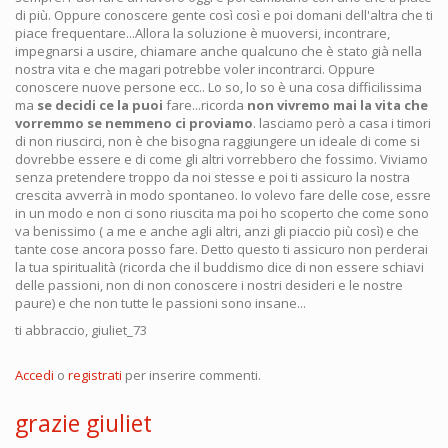
di più. Oppure conoscere gente così così e poi domani dell'altra che ti
piace frequentare...Allora la soluzione è muoversi, incontrare,
impegnarsi a uscire, chiamare anche qualcuno che è stato già nella
nostra vita e che magari potrebbe voler incontrarci. Oppure
conoscere nuove persone ecc.. Lo so, lo so è una cosa difficilissima
ma
se decidi ce la puoi
fare...ricorda
non vivremo mai la vita che
vorremmo se nemmeno ci proviamo
. lasciamo però a casa i timori
di non riuscirci, non è che bisogna raggiungere un ideale di come si
dovrebbe essere e di come gli altri vorrebbero che fossimo. Viviamo
senza pretendere troppo da noi stesse e poi ti assicuro la nostra
crescita avverrà in modo spontaneo. Io volevo fare delle cose, essre
in un modo e non ci sono riuscita ma poi ho scoperto che come sono
va benissimo ( a me e anche agli altri, anzi gli piaccio più così) e che
tante cose ancora posso fare. Detto questo ti assicuro non perderai
la tua spiritualità (ricorda che il buddismo dice di non essere schiavi
delle passioni, non di non conoscere i nostri desideri e le nostre
paure) e che non tutte le passioni sono insane...
ti abbraccio, giuliet_73
Accedi
o
registrati
per inserire commenti.
grazie giuliet