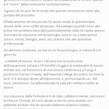
è il "cuore" della rivoluzione contemporanea.
Ognuno di noi può far in modo che queste conoscenze siano alla
portata del prossimo.
Effettivamente nel mio piccolo ho avuto modo di sperimentare
alcune delle cose scritte da Jacopo. Ad esempio quando sono alle
prese con problemi lavorativi particolarmente ostici mi capita spesso
di trovare la soluzione nel dormiveglia, fase in cui a tutto penso
(sesso, morte, famiglia, amici, ecc.) tranne che alle questioni
professionali.
Ad ulteriore conferma, se mai ce ne fosse bisogno, è notizia di 2/3
giorni fa:
- LONDRA (4 marzo) - Erano 140 anni che la risoluzione
dell'equazione Schwarz-Christoffel sfuggiva ai matematici di mezzo
mondo: poi, nel bel mezzo di una noiosa conferenza a Parigi, il
professor Darren Crowdy, dell'Imperial College di Londra, ha visto la
luce. Si è dunque alzato all'improvviso, e, pronunciando un: «Mi
scusi, permesso», ha abbandonato la sala per mettersi subito al
lavoro.
«La soluzione della formula mi è di colpo saltata in mente, racconta il
professor Crowdy. Mi sono alzato e me ne sono andato: ero
talmente eccitato che ho dovuto mettermi al lavoro subito» -