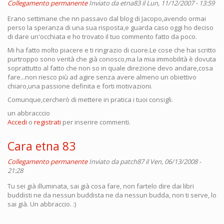
Collegamento permanente
Inviato da
etna83
il Lun, 11/12/2007 - 13:59
Erano settimane che nn passavo dal blog di Jacopo,avendo ormai
perso la speranza di una sua risposta,e guarda caso oggi ho deciso
di dare un'occhiata e ho trovato il tuo commento fatto da poco.
Mi ha fatto molto piacere e ti ringrazio di cuore.Le cose che hai scritto
purtroppo sono verità che già conosco,ma la mia immobilità è dovuta
soprattutto al fatto che non so in quale direzione devo andare,cosa
fare...non riesco più ad agire senza avere almeno un obiettivo
chiaro,una passione definita e forti motivazioni.
Comunque,cercherò di mettere in pratica i tuoi consigli.
un abbracccio
Accedi
o
registrati
per inserire commenti.
Cara etna 83
Collegamento permanente
Inviato da
patch87
il Ven, 06/13/2008 -
21:28
Tu sei già illuminata, sai già cosa fare, non fartelo dire dai libri
buddisti ne da nessun buddista ne da nessun budda, non ti serve, lo
sai già. Un abbraccio. :)