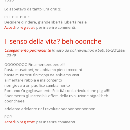
16:20
Lo aspetavo da tanto! Era ora! :D
POF POF POF !!!
Decidere di ridere, grande libertà. Libertà reale
Accedi
o
registrati
per inserire commenti.
Il senso della vita? beh ooonche
Collegamento permanente
Inviato da
pof revolution
il Sab, 05/20/2006
- 20:49
OOOOOOOO Finalmenteeeeeee!!!!
Basta musattoni, ne abbiamo pieni i xxxxoni
basta musi tristi fin troppi ne abbiamo visti
alimentare rabbia e malcontento
non giova a un pacifico cambiamento
Portiamo Orgogliosamente Felicità con la rivoluzione pigra!!!!
Sperimenta gli incredibili effetti della rivoluzione pigra? beh
oooncheee
adelante adelante Pof revolutioooooonnnnnnnnnn
POF!
Accedi
o
registrati
per inserire commenti.