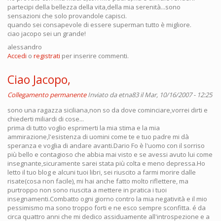
partecipi della bellezza della vita,della mia serenità...sono
sensazioni che solo provandole capisci.
quando sei consapevole di essere superman tutto è migliore.
ciao jacopo sei un grande!
alessandro
Accedi
o
registrati
per inserire commenti.
Ciao Jacopo,
Collegamento permanente
Inviato da
etna83
il Mar, 10/16/2007 - 12:25
sono una ragazza siciliana,non so da dove cominciare,vorrei dirti e
chiederti miliardi di cose...
prima di tutto voglio esprimerti la mia stima e la mia
ammirazione,l'esistenza di uomini come te e tuo padre mi dà
speranza e voglia di andare avanti.Dario Fo è l'uomo con il sorriso
più bello e contagioso che abbia mai visto e se avessi avuto lui come
insegnante,sicuramente sarei stata più colta e meno depressa.Ho
letto il tuo blog e alcuni tuoi libri, sei riuscito a farmi morire dalle
risate(cosa non facile), mi hai anche fatto molto riflettere, ma
purtroppo non sono riuscita a mettere in pratica i tuoi
insegnamenti.Combatto ogni giorno contro la mia negatività e il mio
pessimismo ma sono troppo forti e ne esco sempre sconfitta. é da
circa quattro anni che mi dedico assiduamente all'introspezione e a