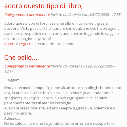
adoro questo tipo di libro,
Collegamento permanente
Inviato da
daniel
il Lun, 05/22/2006 - 17:58
adoro questo tipo di libro, assieme alla clinica verde... grazie,
davvero. c'è la possibilità di parlare con qualcuno che ha bisogno di
cambiare prospettiva e ci sta provando anche leggendo le sagge e
divertenti pagine di jacopo?
Accedi
o
registrati
per inserire commenti.
Che bello...
Collegamento permanente
Inviato da
Rossana
il Lun, 05/22/2006 -
18:17
...leggerti.
Fino a non molto tempo fa, come alcuni dei miei colleghi hanno detto
ora, la prima cosa che facevo era di picchiare (o ad andar bene
spegnere) la sveglia. E poi mi alzavo ingrugnata e mi sentivo
perennemente "assillata" dall'orologio.
Avevo la pressione alta, ed ero sempre aggressiva, polemica e di
pessimo umore.
Adesso...
Ho buttato a mare una vagonata di zone erronee e riscoperto le