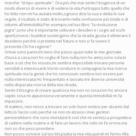
ricerche "di tipo spirituale". Ora più che mai sento l'esigenza di un
modo diverso di vivere e di vedere la vita.Purtroppo tutto quello che
ho letto non mi ha aiutata molto,ognuno dice la sua e detta le sue
regole, il risultato è stato di trovarmi nella confusione più totale e di
ridurmi all'immobilità.Per esempio,nel tuo libro "la rivoluzione
pigra",scrivi che è importante coltivare i desideri e i sogni ad occhi
aperti,invece i buddisti sostengono che la strada giusta è eliminare il
desiderio perchè ci proietta nel futuro e non ci fa vivere il
presente.Chi ha ragione?
Ormai sono parecchi mesi che passo quasi tutte le mie giornate
chiusa a casa,non ho voglia di fare nulla,non ho amici,sono sola.In
base a ciò che ho vissuto,mi sembra impossibile trovare persone
sensibili e interessanti.Vorrei condurre in compagnia la mia ricerca
spirituale ma la gente che ho conosciuto sembra non essere per
nulla interessata.Ho frequentato e lasciato tre diverse università
nella disperata ricerca della mia strada.
Sento il bisogno di creare qualcosa ma non so cosa,non ho ancora
capito cosa mi appassiona veramente e questa immobilità mi fa
impazzire.
Al mattino, non riesco a trovare un solo buon motivo per alzarmi dal
letto,lo faccio solo perchè se non mi alzassi i miei genitori
penserebbero che sono morta(ed è così che mi sento).La prospettiva
di cadere nella routine e di fare un lavoro che odio mi fa orrore,ma
non so che pesci prendere.
Non posso scrivere sul tuo blog tutta la mia vita,quindi mi fermo.Alla