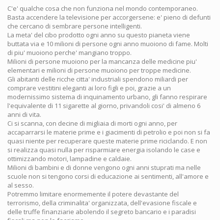
C'e' qualche cosa che non funziona nel mondo contemporaneo.
Basta accendere la televisione per accorgersene: e' pieno di defunti
che cercano di sembrare persone intelligenti.
La meta' del cibo prodotto ogni anno su questo pianeta viene
buttata via e 10 milioni di persone ogni anno muoiono di fame. Molti
di piu' muoiono perche' mangiano troppo.
Milioni di persone muoiono per la mancanza delle medicine piu'
elementari e milioni di persone muoiono per troppe medicine.
Gli abitanti delle ricche citta' industriali spendono miliardi per
comprare vestitini eleganti ai loro figli e poi, grazie a un
modernissimo sistema di inquinamento urbano, gli fanno respirare
l'equivalente di 11 sigarette al giorno, privandoli cosi' di almeno 6
anni di vita.
Ci si scanna, con decine di migliaia di morti ogni anno, per
accaparrarsi le materie prime e i giacimenti di petrolio e poi non si fa
quasi niente per recuperare queste materie prime riciclando. E non
si realizza quasi nulla per risparmiare energia isolando le case e
ottimizzando motori, lampadine e caldaie.
Milioni di bambini e di donne vengono ogni anni stuprati ma nelle
scuole non si tengono corsi di educazione ai sentimenti, all'amore e
al sesso.
Potremmo limitare enormemente il potere devastante del
terrorismo, della criminalita' organizzata, dell'evasione fiscale e
delle truffe finanziarie abolendo il segreto bancario e i paradisi