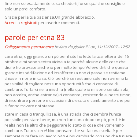
fine non so esattamente cosa chiederti,forse qualche consiglio o
solo un po'di conforto.
Grazie per la tua pazienza.Un grande abbraccio.
Accedi
o
registrati
per inserire commenti.
parole per etna 83
Collegamento permanente
Inviato da
giuliet
il Lun, 11/12/2007 - 12:52
cara etna, oggi girando un pò per il sito ho letto la tua lettera del 16
ottobre e mi sono sentita vicina a te perchè alcune delle cose che
dici le ho provate anche io per molto tempo.Volevo dirti che questa
grande insoddifazione ed insofferenza non ci passa se restiamo
chiuse in noi e in casa. Ciò perchè se restiamo sole non avremo la
possibilità di cogliere nessuna opportunità che ci consenta di
cambiare. Tuffarci nella mischia (nella quale io mi sono sentita sola,
non accolta, anche estranea) ci consente , resistendo ai nostri timori,
di incontrare persone e occasioni di crescita e cambiamento che poi
ci fanno trovare noi stesse.
stare in casa ci tranquillizza, è una strada che ci sembra l'unica
possibile per stare bene, ma non funziona dopo un pò, perchè in
realtà non fa altro che peggiorare lo stato di cose che vorremmo
cambiare. Tutto scorre! Non pensare che se fai una scelta è per
sempre! Puoi fare un lavoro oggi e poi cambiarlo con uno che ti piace