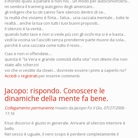
il mondo quasi a parlare e non noi... un modo per autoconvincersi...
mi sembra il tranning autogeno degli americani...
gli indigeni che tu citi sanno fare silenzio dentro di se...
la realtà che viviamo è finta... falsa... una cazzata mentale... tutte le
realtà... anche la tua con tutti i tuoi buoni propositi...
il silenzio è la verità...
quando tutto tace e non si vede più con gli occhi ma si è e basta...
vedi la vocina se l'ascolti senza prenderne parte muore da sola...
perchè è una cazzata come tutto il resto...
Ciao e non vi offendete....
questa è "la Vera e grande comicità della vita" non ditemi che non
state allo scherzo!
voi che vi vestite da clown... dovreste essere i primi a saperlo no?
Accedi
o
registrati
per inserire commenti.
Jacopo: rispondo. Conoscere le
dinamiche della mente fa bene.
Collegamento permanente
Inviato da
Jacopo Fo
il Gio, 07/27/2006 -
11:16
Il tuo discorso è giusto in generale. Arrivare al silenzio interiore è
bello.
Nel sesso è uguale, il vero scopo è perdere completamente il