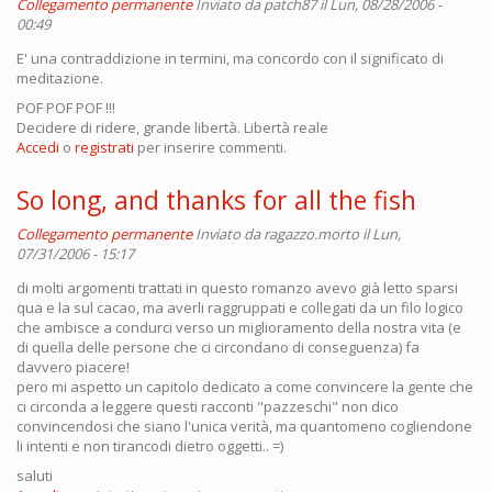
Collegamento permanente
Inviato da
patch87
il Lun, 08/28/2006 -
00:49
E' una contraddizione in termini, ma concordo con il significato di
meditazione.
POF POF POF !!!
Decidere di ridere, grande libertà. Libertà reale
Accedi
o
registrati
per inserire commenti.
So long, and thanks for all the fish
Collegamento permanente
Inviato da
ragazzo.morto
il Lun,
07/31/2006 - 15:17
di molti argomenti trattati in questo romanzo avevo già letto sparsi
qua e la sul cacao, ma averli raggruppati e collegati da un filo logico
che ambisce a condurci verso un miglioramento della nostra vita (e
di quella delle persone che ci circondano di conseguenza) fa
davvero piacere!
pero mi aspetto un capitolo dedicato a come convincere la gente che
ci circonda a leggere questi racconti "pazzeschi" non dico
convincendosi che siano l'unica verità, ma quantomeno cogliendone
li intenti e non tirancodi dietro oggetti.. =)
saluti