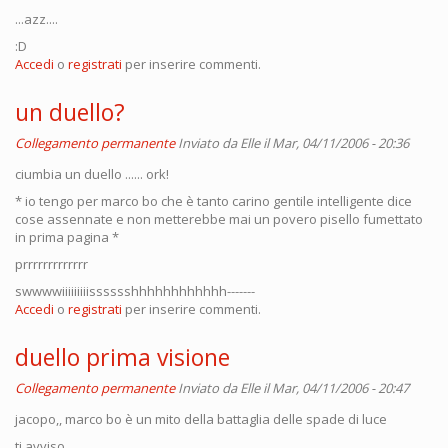
...azz....
:D
Accedi
o
registrati
per inserire commenti.
un duello?
Collegamento permanente
Inviato da
Elle
il Mar, 04/11/2006 - 20:36
ciumbia un duello ...... ork!
* io tengo per marco bo che è tanto carino gentile intelligente dice
cose assennate e non metterebbe mai un povero pisello fumettato
in prima pagina *
prrrrrrrrrrrrr
swwwwiiiiiiiiisssssshhhhhhhhhhhh-------
Accedi
o
registrati
per inserire commenti.
duello prima visione
Collegamento permanente
Inviato da
Elle
il Mar, 04/11/2006 - 20:47
jacopo,, marco bo è un mito della battaglia delle spade di luce
ti avviso