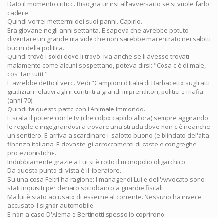
Dato il momento critico. Bisogna unirsi all'avversario se si vuole farlo
cadere.
Quindi vorrei mettermi dei suoi panni. Capirlo.
Era giovane negli anni settanta. E sapeva che avrebbe potuto
diventare un grande ma vide che non sarebbe mai entrato nei salotti
buoni della politica.
Quindi trovò i soldi dove li trovò. Ma anche se li avesse trovati
malamente come alcuni sospettano, poteva dirsi: "Cosa c'è di male,
così fan tutti."
E avrebbe detto il vero. Vedi "Campioni d'Italia di Barbacetto sugli atti
giudiziari relativi agli incontri tra grandi imprenditori, politici e mafia
(anni 70).
Quindi fa questo patto con l'Animale Immondo.
E scala il potere con le tv (che colpo capirlo allora) sempre aggirando
le regole e ingegnandosi a trovare una strada dove non c'è neanche
un sentiero. E arriva a scardinare il salotto buono (e blindato del'alta
finanza italiana. E devaste gli arroccamenti di caste e congreghe
protezionistiche.
Indubbiamente grazie a Lui si è rotto il monopolio oligarchico.
Da questo punto di vista è il liberatore.
Su una cosa Feltri ha ragione: I manager di Lui e dell'Avvocato sono
stati inquisiti per denaro sottobanco a guardie fiscali.
Ma lui è stato accusato di esserne al corrente. Nessuno ha invece
accusato il signor automobile.
E non a caso D'Alema e Bertinotti spesso lo coprirono.