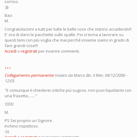
sorriso.
:)))
Baci
M.
Congratulazioni a tutti per tutte le belle cose che stanno accadendo!!
E' ora di darsi le pacchette sulle spalle. Poi si torna a lavorare su
questi temi con più voglia che mai perché insieme siamo in grado di
fare grandi cose!!!
Accedi
o
registrati
per inserire commenti.
...
Collegamento permanente
Inviato da
Marco Bo.
il Mer, 04/12/2006 -
12:03
"E comunque ti chiederei critiche più sugose, non puoi liquidarmi con
una frasetta........"
:DDD
M.
PS Sei proprio un Signore.
Inchino rispettoso.
:ò)