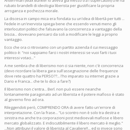
Anten-man (Max Bunker lo aveva già messo tra i supercattivi) che ha
rubato brandelli di ideologia liberista per giustificare la propria
arroganza e pochezza morale.
La discesa in campo mica era fondata su un'idea di libertà per tutti ...
Fedele in un'inervista spiega bene che essendo venuti meno gli
interlocutori politici che falsavano la concorrenza a vantaggio della
biscia... dovevano pensarci da soli a modificare le leggi a proprio
vantaggio.
Ecco che ora ci ritroviamo con un partito azienda il cui messaggio
politico è: "noi sappiamo farci i nostri interessi se vuoi farti i tuoi
interessi votaci..."
A me sembra che di liberismo non ci sia niente, non c'è concorrenza
(devo ricordare la libera gara sull'assegnazione delle frequenze
dove rete quattro ha PERSO??... l'ho imparato su internet grazie a
Dario e Franca... che te lo dico a fare?)
Il liberismo non c'entra... Berl. non può essere neanche
lontanamente paragonato ad un liberista e il potere mafioso è stato
al governo fino ad ora.
Rileggendoti però, COMPRENDO ORA di avere fatto un'errore di
interpretazione. Con la frase... "Lo scontro non è solo tra destra e
sinistra ma anche tra corporazioni post medioevali mafiose e libero
mercato globalizzato. E indiscutibilmente il libero mercato è meglio."
...Non attribuivi il valore di liberista al Cavaliere!!... ed io invece sono