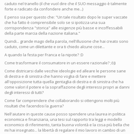
caduto nel tranello (il che vuol dire che il SUO messaggio è talmente
forte e radicato da confondere anche me...)
E penso sia per questo che: "Un tale risultato dopo le super vaccate
che ha fatto è comprensibile solo se si ipotizza una sua
corrispondenza "storica" alle esigenze più basse e incoffessabili
della parte marcia della nazione italiana."
Quindi... grande mago della parola, nell'illusione che hai creato sono
caduto, come un dilettante e ora ti chiedo alcune cose...
A quando la festa per Franca e la nipote? :D
Come trasformare il consumatore in un essere razionale? ;ò))
Come districarsi dalle vecchie ideologie ed alleare le persone sane
di destra e di sinistra che hanno voglia di fare e mettere
all'opposizione tutta quella gentaglia di destra e di sinistra che ha
come valori il potere e la sopraffazione degli interessi propri ai danni
degli interessi di tutti?
Come far comprendere che collaborando si ottengono molti più
risultati che facendosi la guerra?
Nell'aiutare in queste cause posso spendere una laurea in politica
economica e finanziaria, una tesi sul rapporto tra leggi e modello
economico di riferimento, tanta buona volontà e la cosa più bella che
mi hai insegnato... la libertà di regalare il mio lavoro in cambio di un