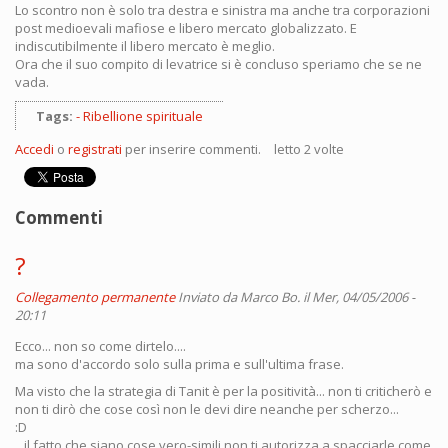
Lo scontro non è solo tra destra e sinistra ma anche tra corporazioni
post medioevali mafiose e libero mercato globalizzato. E
indiscutibilmente il libero mercato è meglio.
Ora che il suo compito di levatrice si è concluso speriamo che se ne
vada.
Tags:
Ribellione spirituale
Accedi
o
registrati
per inserire commenti.
letto 2 volte
Commenti
?
Collegamento permanente
Inviato da
Marco Bo.
il Mer, 04/05/2006 -
20:11
Ecco... non so come dirtelo....
ma sono d'accordo solo sulla prima e sull'ultima frase.
Ma visto che la strategia di Tanit è per la positività... non ti criticherò e
non ti dirò che cose così non le devi dire neanche per scherzo...
:D
...il fatto che siano cose vero-simili non ti autorizza a spacciarle come