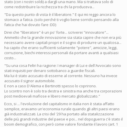
stato (con i nostri soldi) a dargli una mano. Ma si trattava solo di
come redistribuire la ricchezza tra chi la produceva...
"Da questo punto di vista è il liberatore." E qui mi reggo ancora lo
stomaco a fatica. (solo perché ti voglio bene sorrido pensando alla
fatica che hai dovuto fare :DD)
Direi che "liberatore" è un po' forte... scriverei "innovatore"...
Ammetto che la grande innovazione sia stata capire che non era più
necessario avere capitali propri e il sogno di produrre un qualcosa...
ha capito che erano sufficienti solamente "potere", amicizie, leggi,
corruzione, biechi interessi personali da portare avanti a qualsiasi
costo...
"Su una cosa Feltri ha ragione: I manager di Lui e dell'Avvocato sono
stati inquisiti per denaro sottobanco a guardie fiscali.
Ma lui è stato accusato di esserne al corrente. Nessuno ha invece
accusato il signor automobile.
E non a caso D'Alema e Bertinotti spesso lo coprirono.
Lo scontro non è solo tra destra e sinistra ma anche tra corporazioni
post medioevali mafiose e libero mercato globalizzato."
Ecco, si ... l'evoluzione del capitalismo in italia non è stata affatto
semplice, eravamo un'economia rurale quando gli altri paesi erano
già industrializzati. La crisi del '29 ha portato alla statalizzazione
delle più grandi industrie del paese e poi... nel dopoguerra c'è stato il
boom demografico, con però come valore fondante il lavoro (art. 1