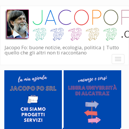
Salta
al
contenuto
principale
Jacopo Fo: buone notizie, ecologia, politica | Tutto
quello che gli altri non ti raccontano
Toggl
naviga