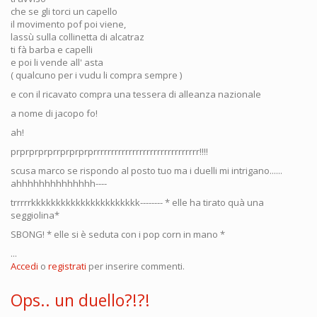
che se gli torci un capello
il movimento pof poi viene,
lassù sulla collinetta di alcatraz
ti fà barba e capelli
e poi li vende all' asta
( qualcuno per i vudu li compra sempre )
e con il ricavato compra una tessera di alleanza nazionale
a nome di jacopo fo!
ah!
prprprprprrprprprprrrrrrrrrrrrrrrrrrrrrrrrrrrrrr!!!!
scusa marco se rispondo al posto tuo ma i duelli mi intrigano......
ahhhhhhhhhhhhhh----
trrrrrkkkkkkkkkkkkkkkkkkkkkk-------- * elle ha tirato quà una
seggiolina*
SBONG! * elle si è seduta con i pop corn in mano *
...
Accedi
o
registrati
per inserire commenti.
Ops.. un duello?!?!