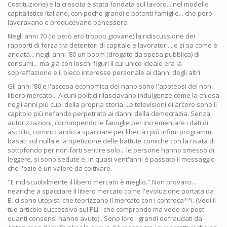
Costituzione) e la crescita è stata fondata sul lavoro... nel modello
capitalistico italiano, con poche grandi e potenti famiglie... che però
lavoravano e producevano benessere.
Negli anni 70 (io però ero troppo giovane) la ridiscussione dei
rapporti di forza tra detentori di capitale e lavoratori... e si sa come è
andata... negli anni '80 un boom (drogato da spesa pubblica) di
consumi... ma già con loschi figuri il cui unico ideale era la
sopraffazione e il bieco interesse personale ai danni degli altri.
Gli anni '80 e l'ascesa economica del nano sono l'apoteosi del non
libero mercato... Alcuni politici rilasciavano indulgenze come la chiesa
negli anni più cupi della propria storia. Le televisioni di arcore sono il
capitolo più nefando perpetrato ai danni della democrazia. Senza
autorizzazioni, corrompendo le famiglie per incrementare i dati di
ascolto, comincciando a spacciare per libertà i più infimi programmi
basati sul nulla e la ripetizione delle battute comiche con la risata di
sottofondo per non farti sentire solo... le persone hanno smesso di
leggere, si sono sedute e, in quasi vent'anni è passato il messaggio
che l'ozio è un valore da coltivare.
"E indiscutibilmente il libero mercato è meglio." Non provarci...
neanche a spacciare il libero mercato come l'evoluzione portata da
B. ci sono utopisti che teorizzano il mercato con i controca**i. (Vedi il
tuo articolo successivo sul PLI - che comprendo ma vedo ex post
quanti consensi hanno avuto).. Sono loro i grandi defraudati da