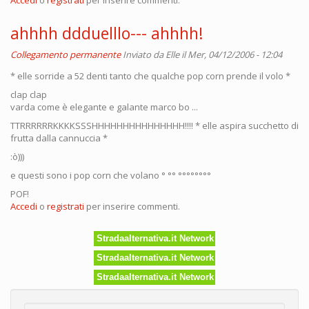
Accedi
o
registrati
per inserire commenti.
ahhhh ddduelllo--- ahhhh!
Collegamento permanente
Inviato da
Elle
il Mer, 04/12/2006 - 12:04
* elle sorride a 52 denti tanto che qualche pop corn prende il volo *
clap clap
varda come è elegante e galante marco bo ...
TTRRRRRRKKKKSSSHHHHHHHHHHHHHHH!!!! * elle aspira succhetto di
frutta dalla cannuccia *
:ò)))
e questi sono i pop corn che volano ° °° °°°°°°°°
POF!
Accedi
o
registrati
per inserire commenti.
Stradaalternativa.it Network
Stradaalternativa.it Network
Stradaalternativa.it Network