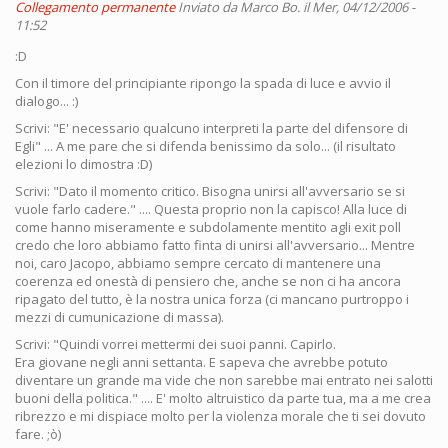
Collegamento permanente
Inviato da
Marco Bo.
il Mer, 04/12/2006 -
11:52
:D
Con il timore del principiante ripongo la spada di luce e avvio il
dialogo... :)
Scrivi: "E' necessario qualcuno interpreti la parte del difensore di
Egli" ... A me pare che si difenda benissimo da solo... (il risultato
elezioni lo dimostra :D)
Scrivi: "Dato il momento critico. Bisogna unirsi all'avversario se si
vuole farlo cadere." .... Questa proprio non la capisco! Alla luce di
come hanno miseramente e subdolamente mentito agli exit poll
credo che loro abbiamo fatto finta di unirsi all'avversario... Mentre
noi, caro Jacopo, abbiamo sempre cercato di mantenere una
coerenza ed onestà di pensiero che, anche se non ci ha ancora
ripagato del tutto, è la nostra unica forza (ci mancano purtroppo i
mezzi di cumunicazione di massa).
Scrivi: "Quindi vorrei mettermi dei suoi panni. Capirlo.
Era giovane negli anni settanta. E sapeva che avrebbe potuto
diventare un grande ma vide che non sarebbe mai entrato nei salotti
buoni della politica." .... E' molto altruistico da parte tua, ma a me crea
ribrezzo e mi dispiace molto per la violenza morale che ti sei dovuto
fare. ;ò)