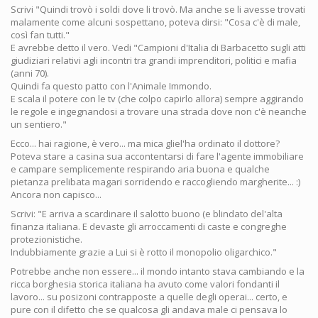
Scrivi "Quindi trovò i soldi dove li trovò. Ma anche se li avesse trovati
malamente come alcuni sospettano, poteva dirsi: "Cosa c'è di male,
così fan tutti."
E avrebbe detto il vero. Vedi "Campioni d'Italia di Barbacetto sugli atti
giudiziari relativi agli incontri tra grandi imprenditori, politici e mafia
(anni 70).
Quindi fa questo patto con l'Animale Immondo.
E scala il potere con le tv (che colpo capirlo allora) sempre aggirando
le regole e ingegnandosi a trovare una strada dove non c'è neanche
un sentiero."
Ecco... hai ragione, è vero... ma mica gliel'ha ordinato il dottore?
Poteva stare a casina sua accontentarsi di fare l'agente immobiliare
e campare semplicemente respirando aria buona e qualche
pietanza prelibata magari sorridendo e raccogliendo margherite... :)
Ancora non capisco...
Scrivi: "E arriva a scardinare il salotto buono (e blindato del'alta
finanza italiana. E devaste gli arroccamenti di caste e congreghe
protezionistiche.
Indubbiamente grazie a Lui si è rotto il monopolio oligarchico."
Potrebbe anche non essere... il mondo intanto stava cambiando e la
ricca borghesia storica italiana ha avuto come valori fondanti il
lavoro... su posizoni contrapposte a quelle degli operai... certo, e
pure con il difetto che se qualcosa gli andava male ci pensava lo