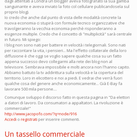
dagli attentati a Londra un blogger aveva fotografato la sua gamba
sanguinante e aveva inviato la foto col cellulare publicandosela sul
proprio blog).
Io credo che anche dal punto di vista delle modalità concrete la
nuova economia ci stupirà con formule tecnico organizzative che
travolgeranno la vecchia economia perchè risponderanno a
esigenze multiple. Credo che il concetto di "multiplicità" sarà centrale
in futuro. Mi spiego:
I blog non sono nati per battere in velocità i telegiornali. Sono nati
per raccontare la vita, i pensieri... Ma l'effetto collaterale della loro
diffusione è che oggi se voglio sapere qualche cosa su un fatto
appena successo devo collegarmi alla rete dei blog non al
televisore. Sembrava impossibile e molti ancora non l'hanno capito.
Abbiamo battuto la tv addirittura sulla velocità e la copertura del
territorio. Loro in elicottero e noi a piedi. E vedrai che verrà fuori
qualche cosa del genere anche economicamente... Già E-Bay fa
lavorare 500 mila persone....
Comunque sviluppo il discorso fatto in questa pagina in "Da elettori
a datori di lavoro. Da consumatori a appaltatori. La rivoluzione è
commerciale!"
http://www.jacopofo.com/?q=node/916
Accedi
o
registrati
per inserire commenti.
Un tassello commerciale