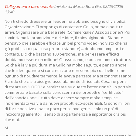
Collegamento permanente
Inviato da
Marco Bo.
il Gio, 02/23/2006 -
13:40
Non ti chiedo di essere un leader ma abbiamo bisogno di visibilità.
Organizzazione. Ti propongo di contattare Grillo, prima o poi tu ci
arrivi. Organizzare una bella rete (Commerciale?, Associazione?). Poi
cominciamo la promozione delle idee, il coinvolgimento. Stanotte
pensavo che sarebbe efficace un bel promo video (ho visto che hai
già pubblicato qualcosa proprio stanotte) ... dobbiamo ampliarci e
contarci. Dici che bastano 100 persone.. ma per essere efficaci
dobbiamo essere un milione! Ci associamo, e poi andiamo a trattare.
So che è la via più dura, ma Grillo ha molto seguito, e penso anche
che le idee quando si concretizzano non sono più così belle come
ognuno di noi, diversamente, le aveva pensate. Ma si concretizzano!
E credo che ci sia bisogno assolutamente di risultati. Cosa ne pensi
di creare un "LOGO" e catalizzare su questo l'attenzione? Un portale
commerciale basato sulla conoscenza dei prodotti e "certificato"
dall'associazione. Il tutto deve essere sempre molto semplice.
Incrementato via via da nuovi prodotti eco-sostenibili. Ci sono milioni
di forze positive e basta poco per coinvolgerle... solo un po' di
incocoraggiamento. Il senso di appartenenza è importante ora più
che mai.
M.