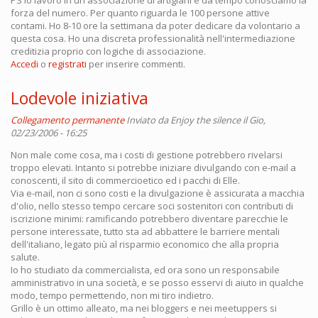
PS io lavoro in un'associazione di artigiani e da tempo conosciamo la
forza del numero. Per quanto riguarda le 100 persone attive
contami. Ho 8-10 ore la settimana da poter dedicare da volontario a
questa cosa. Ho una discreta professionalità nell'intermediazione
creditizia proprio con logiche di associazione.
Accedi
o
registrati
per inserire commenti.
Lodevole iniziativa
Collegamento permanente
Inviato da
Enjoy the silence
il Gio,
02/23/2006 - 16:25
Non male come cosa, ma i costi di gestione potrebbero rivelarsi
troppo elevati. Intanto si potrebbe iniziare divulgando con e-mail a
conoscenti, il sito di commercioetico ed i pacchi di Elle.
Via e-mail, non ci sono costi e la divulgazione è assicurata a macchia
d'olio, nello stesso tempo cercare soci sostenitori con contributi di
iscrizione minimi: ramificando potrebbero diventare parecchie le
persone interessate, tutto sta ad abbattere le barriere mentali
dell'italiano, legato più al risparmio economico che alla propria
salute.
Io ho studiato da commercialista, ed ora sono un responsabile
amministrativo in una società, e se posso esservi di aiuto in qualche
modo, tempo permettendo, non mi tiro indietro.
Grillo è un ottimo alleato, ma nei bloggers e nei meetuppers si