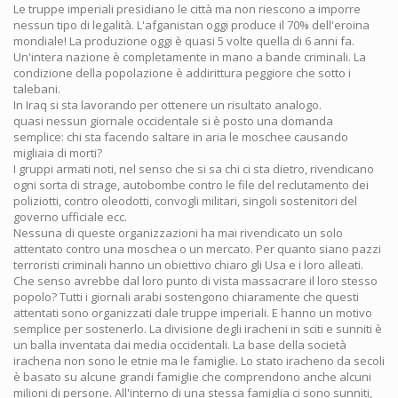
Le truppe imperiali presidiano le città ma non riescono a imporre
nessun tipo di legalità. L'afganistan oggi produce il 70% dell'eroina
mondiale! La produzione oggi è quasi 5 volte quella di 6 anni fa.
Un'intera nazione è completamente in mano a bande criminali. La
condizione della popolazione è addirittura peggiore che sotto i
talebani.
In Iraq si sta lavorando per ottenere un risultato analogo.
quasi nessun giornale occidentale si è posto una domanda
semplice: chi sta facendo saltare in aria le moschee causando
migliaia di morti?
I gruppi armati noti, nel senso che si sa chi ci sta dietro, rivendicano
ogni sorta di strage, autobombe contro le file del reclutamento dei
poliziotti, contro oleodotti, convogli militari, singoli sostenitori del
governo ufficiale ecc.
Nessuna di queste organizzazioni ha mai rivendicato un solo
attentato contro una moschea o un mercato. Per quanto siano pazzi
terroristi criminali hanno un obiettivo chiaro gli Usa e i loro alleati.
Che senso avrebbe dal loro punto di vista massacrare il loro stesso
popolo? Tutti i giornali arabi sostengono chiaramente che questi
attentati sono organizzati dale truppe imperiali. E hanno un motivo
semplice per sostenerlo. La divisione degli iracheni in sciti e sunniti è
un balla inventata dai media occidentali. La base della società
irachena non sono le etnie ma le famiglie. Lo stato iracheno da secoli
è basato su alcune grandi famiglie che comprendono anche alcuni
milioni di persone. All'interno di una stessa famiglia ci sono sunniti,