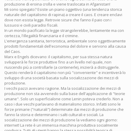
produzione di eroina crolla e viene traslocata in Afganistan!
Mi sono spiegato? Esiste un piano oggettivo (una tendenza storica
naturale del capitalismo di rapina) a creare il caos. E creare enclavi
dove non esista legge. Retrovie sicure che fanno il paio con i
lussuosi e civili paradisi fiscali.
In un mondo pacificato la legge strangolerebbe, lentamente ma con
certezza, l'illegalità finanziaria e il crimine.
L'emergenza sanitaria, terroristica, ambientale sono oggettivamente
prodotti fondamentali dell'economia del dolore e servono alla causa
del Caos.
Marx e Engels dicevano: il capitalismo, per sua stessa natura
svilupperà le forze produttive fino a un livello nel quale, non
riuscendo più a controllarle (a contenerle), inizierà a distruggerle.
Questo renderà il capitalismo non più "conveniente" e incentiverà lo
sviluppo di una società basata sulla socializzazione dei mezzi di
produzione.
I vecchi pazzi avevano ragione. Ma la socializzazione dei mezzi di
produzione non sta avvenedo sulla base dell'applicazone di "teorie
umane". Solo un superficialone come Lenin poteva crederlo. Non a
caso i due vecchi parlavano di materialismo storico. Infatti sono le
forze primarie ("naturali") determinate dai mezzi di produzione che
fanno la storia e determinano i salti culturali e sociali. La
socializzazione dei mezzi di produzione la vediamo ogni giorno:
internet! La rete è un immensa macchina produttiva socialmente
condivisa. Tutti gli utenti hanno la stessa possibilità teorica di