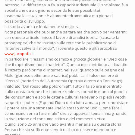
accesso. La differenza la fa la capacità individuale (il socialismo è la
società che dà a ogniuno secondo le sue possibilità).
Insomma la situazione è altamente drammatica ma piena di
possibilità di sviluppo.
La storia avanza e lentamente si migliora.
Nota personale che puoi anche saltare ma che scrivo per vantarmi:
con questo articolo finisco il lavoro di analisi teorica (scusate la
prosopopea) che ho iniziato sulla rete con la pubblicazione di
"Internet salverà il mondo". Troverete questo e altri articoli su
www.jacopofo.it
.
In particolare "Pessimismo cosmico e gnocca globale" e "Dieci cose
che il capitalismo non ti ha detto". Questo mio contributo al dibattito
è iniziato però prima di internet, nel 1981 quando sulle pagine del
Male (glorioso settimanale satirico) pubblicai il falso numero di
"Rosso" (periodico dell'Autonomia Operaia diretto da Toni Negri)
intitolato "Dal rosso alla policromia!". Tutto il falso era incentrato
sulla constatazione che il potere reale era ormai in mano al popolo
dei consumatori e solo le catene culturali tenevano in piedi i vecchi
rapporti di potere. (E quindi l'idea della lotta armata per conquistare
il potere era una stronzata.) Nello stesso anno uscì "Come fare il
comunismo senza farsi male" che sviluppava il tema immaginando
la rivoluzione del consumo critico e del commercio etico.
Quindi sono 25 anni che vado avanti a menarla su questa storia.
Penso che sia sufficente sennò rischio di essere monotono e