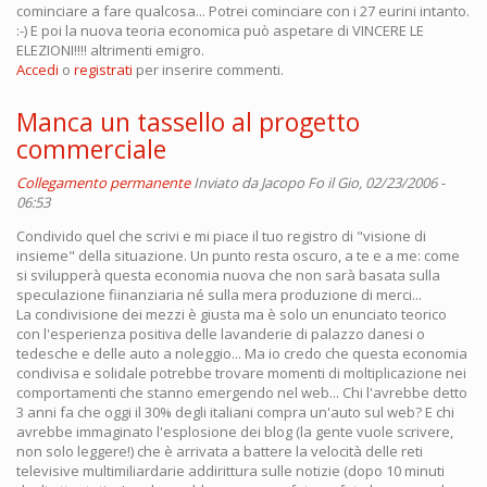
cominciare a fare qualcosa... Potrei cominciare con i 27 eurini intanto.
:-) E poi la nuova teoria economica può aspetare di VINCERE LE
ELEZIONI!!!! altrimenti emigro.
Accedi
o
registrati
per inserire commenti.
Manca un tassello al progetto
commerciale
Collegamento permanente
Inviato da
Jacopo Fo
il Gio, 02/23/2006 -
06:53
Condivido quel che scrivi e mi piace il tuo registro di "visione di
insieme" della situazione. Un punto resta oscuro, a te e a me: come
si svilupperà questa economia nuova che non sarà basata sulla
speculazione fiinanziaria né sulla mera produzione di merci...
La condivisione dei mezzi è giusta ma è solo un enunciato teorico
con l'esperienza positiva delle lavanderie di palazzo danesi o
tedesche e delle auto a noleggio... Ma io credo che questa economia
condivisa e solidale potrebbe trovare momenti di moltiplicazione nei
comportamenti che stanno emergendo nel web... Chi l'avrebbe detto
3 anni fa che oggi il 30% degli italiani compra un'auto sul web? E chi
avrebbe immaginato l'esplosione dei blog (la gente vuole scrivere,
non solo leggere!) che è arrivata a battere la velocità delle reti
televisive multimiliardarie addirittura sulle notizie (dopo 10 minuti