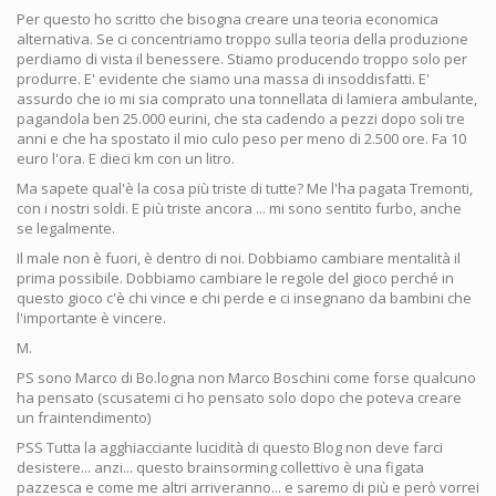
Per questo ho scritto che bisogna creare una teoria economica
alternativa. Se ci concentriamo troppo sulla teoria della produzione
perdiamo di vista il benessere. Stiamo producendo troppo solo per
produrre. E' evidente che siamo una massa di insoddisfatti. E'
assurdo che io mi sia comprato una tonnellata di lamiera ambulante,
pagandola ben 25.000 eurini, che sta cadendo a pezzi dopo soli tre
anni e che ha spostato il mio culo peso per meno di 2.500 ore. Fa 10
euro l'ora. E dieci km con un litro.
Ma sapete qual'è la cosa più triste di tutte? Me l'ha pagata Tremonti,
con i nostri soldi. E più triste ancora ... mi sono sentito furbo, anche
se legalmente.
Il male non è fuori, è dentro di noi. Dobbiamo cambiare mentalità il
prima possibile. Dobbiamo cambiare le regole del gioco perché in
questo gioco c'è chi vince e chi perde e ci insegnano da bambini che
l'importante è vincere.
M.
PS sono Marco di Bo.logna non Marco Boschini come forse qualcuno
ha pensato (scusatemi ci ho pensato solo dopo che poteva creare
un fraintendimento)
PSS Tutta la agghiacciante lucidità di questo Blog non deve farci
desistere... anzi... questo brainsorming collettivo è una figata
pazzesca e come me altri arriveranno... e saremo di più e però vorrei