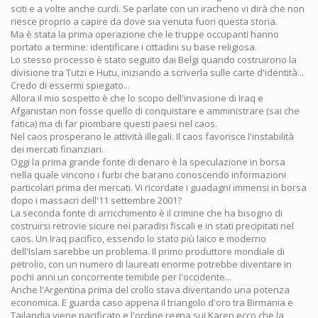
sciti e a volte anche curdi. Se parlate con un iracheno vi dirà che non
riesce proprio a capire da dove sia venuta fuori questa storia.
Ma è stata la prima operazione che le truppe occupanti hanno
portato a termine: identificare i cittadini su base religiosa.
Lo stesso processo è stato seguito dai Belgi quando costruirono la
divisione tra Tutzi e Hutu, iniziando a scriverla sulle carte d'identità...
Credo di essermi spiegato...
Allora il mio sospetto è che lo scopo dell'invasione di Iraq e
Afganistan non fosse quello di conquistare e amministrare (sai che
fatica) ma di far piombare questi paesi nel caos.
Nel caos prosperano le attività illegali. Il caos favorisce l'instabilità
dei mercati finanziari.
Oggi la prima grande fonte di denaro è la speculazione in borsa
nella quale vincono i furbi che barano conoscendo informazioni
particolari prima dei mercati. Vi ricordate i guadagni immensi in borsa
dopo i massacri dell'11 settembre 2001?
La seconda fonte di arricchimento è il crimine che ha bisogno di
costruirsi retrovie sicure nei paradisi fiscali e in stati precipitati nel
caos. Un Iraq pacifico, essendo lo stato più laico e moderno
dell'Islam sarebbe un problema. Il primo produttore mondiale di
petrolio, con un numero di laureati enorme potrebbe diventare in
pochi anni un concorrente temibile per l'occidente...
Anche l'Argentina prima del crollo stava diventando una potenza
economica. E guarda caso appena il triangolo d'oro tra Birmania e
Tailandia viene pacificato e l'ordine regna sui Karen ecco che la