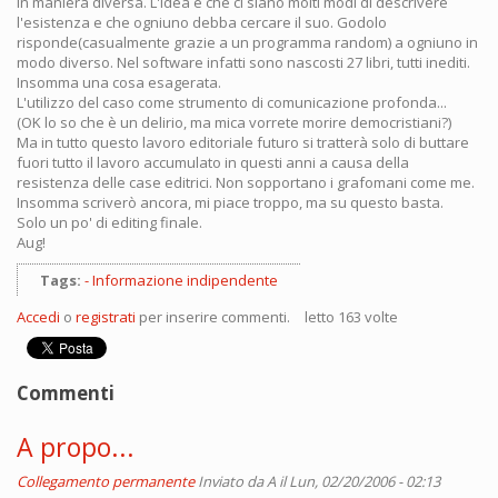
in maniera diversa. L'idea è che ci siano molti modi di descrivere
l'esistenza e che ogniuno debba cercare il suo. Godolo
risponde(casualmente grazie a un programma random) a ogniuno in
modo diverso. Nel software infatti sono nascosti 27 libri, tutti inediti.
Insomma una cosa esagerata.
L'utilizzo del caso come strumento di comunicazione profonda...
(OK lo so che è un delirio, ma mica vorrete morire democristiani?)
Ma in tutto questo lavoro editoriale futuro si tratterà solo di buttare
fuori tutto il lavoro accumulato in questi anni a causa della
resistenza delle case editrici. Non sopportano i grafomani come me.
Insomma scriverò ancora, mi piace troppo, ma su questo basta.
Solo un po' di editing finale.
Aug!
Tags:
Informazione indipendente
Accedi
o
registrati
per inserire commenti.
letto 163 volte
Commenti
A propo...
Collegamento permanente
Inviato da
A
il Lun, 02/20/2006 - 02:13