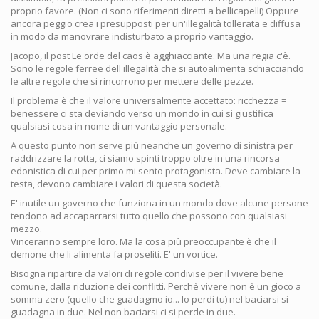
proprio favore. (Non ci sono riferimenti diretti a bellicapelli) Oppure
ancora peggio crea i presupposti per un'illegalità tollerata e diffusa
in modo da manovrare indisturbato a proprio vantaggio.
Jacopo, il post Le orde del caos è agghiacciante. Ma una regia c'è.
Sono le regole ferree dell'illegalità che si autoalimenta schiacciando
le altre regole che si rincorrono per mettere delle pezze.
Il problema è che il valore universalmente accettato: ricchezza =
benessere ci sta deviando verso un mondo in cui si giustifica
qualsiasi cosa in nome di un vantaggio personale.
A questo punto non serve più neanche un governo di sinistra per
raddrizzare la rotta, ci siamo spinti troppo oltre in una rincorsa
edonistica di cui per primo mi sento protagonista. Deve cambiare la
testa, devono cambiare i valori di questa società.
E' inutile un governo che funziona in un mondo dove alcune persone
tendono ad accaparrarsi tutto quello che possono con qualsiasi
mezzo.
Vinceranno sempre loro. Ma la cosa più preoccupante è che il
demone che li alimenta fa proseliti. E' un vortice.
Bisogna ripartire da valori di regole condivise per il vivere bene
comune, dalla riduzione dei conflitti. Perchè vivere non è un gioco a
somma zero (quello che guadagmo io... lo perdi tu) nel baciarsi si
guadagna in due. Nel non baciarsi ci si perde in due.