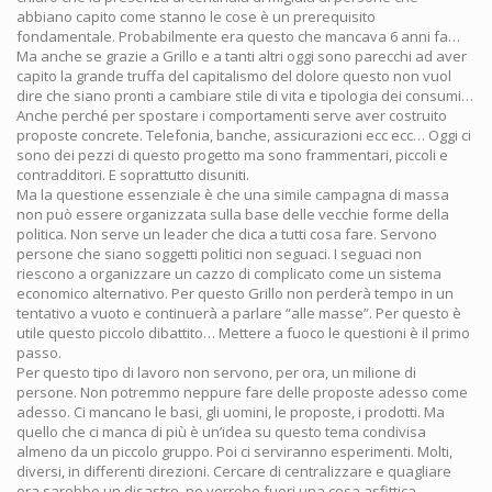
abbiano capito come stanno le cose è un prerequisito
fondamentale. Probabilmente era questo che mancava 6 anni fa…
Ma anche se grazie a Grillo e a tanti altri oggi sono parecchi ad aver
capito la grande truffa del capitalismo del dolore questo non vuol
dire che siano pronti a cambiare stile di vita e tipologia dei consumi…
Anche perché per spostare i comportamenti serve aver costruito
proposte concrete. Telefonia, banche, assicurazioni ecc ecc… Oggi ci
sono dei pezzi di questo progetto ma sono frammentari, piccoli e
contradditori. E soprattutto disuniti.
Ma la questione essenziale è che una simile campagna di massa
non può essere organizzata sulla base delle vecchie forme della
politica. Non serve un leader che dica a tutti cosa fare. Servono
persone che siano soggetti politici non seguaci. I seguaci non
riescono a organizzare un cazzo di complicato come un sistema
economico alternativo. Per questo Grillo non perderà tempo in un
tentativo a vuoto e continuerà a parlare “alle masse”. Per questo è
utile questo piccolo dibattito… Mettere a fuoco le questioni è il primo
passo.
Per questo tipo di lavoro non servono, per ora, un milione di
persone. Non potremmo neppure fare delle proposte adesso come
adesso. Ci mancano le basi, gli uomini, le proposte, i prodotti. Ma
quello che ci manca di più è un’idea su questo tema condivisa
almeno da un piccolo gruppo. Poi ci serviranno esperimenti. Molti,
diversi, in differenti direzioni. Cercare di centralizzare e quagliare
ora sarebbe un disastro, ne verrebe fuori una cosa asfittica.