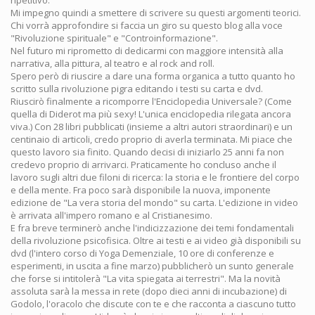
ripetitivo.
Mi impegno quindi a smettere di scrivere su questi argomenti teorici.
Chi vorrà approfondire si faccia un giro su questo blog alla voce
"Rivoluzione spirituale" e "Controinformazione".
Nel futuro mi riprometto di dedicarmi con maggiore intensità alla
narrativa, alla pittura, al teatro e al rock and roll.
Spero però di riuscire a dare una forma organica a tutto quanto ho
scritto sulla rivoluzione pigra editando i testi su carta e dvd.
Riuscirò finalmente a ricomporre l'Enciclopedia Universale? (Come
quella di Diderot ma più sexy! L'unica enciclopedia rilegata ancora
viva.) Con 28 libri pubblicati (insieme a altri autori straordinari) e un
centinaio di articoli, credo proprio di averla terminata. Mi piace che
questo lavoro sia finito. Quando decisi di iniziarlo 25 anni fa non
credevo proprio di arrivarci. Praticamente ho concluso anche il
lavoro sugli altri due filoni di ricerca: la storia e le frontiere del corpo
e della mente. Fra poco sarà disponibile la nuova, imponente
edizione de "La vera storia del mondo" su carta. L'edizione in video
è arrivata all'impero romano e al Cristianesimo.
E fra breve terminerò anche l'indicizzazione dei temi fondamentali
della rivoluzione psicofisica. Oltre ai testi e ai video già disponibili su
dvd (l'intero corso di Yoga Demenziale, 10 ore di conferenze e
esperimenti, in uscita a fine marzo) pubblicherò un sunto generale
che forse si intitolerà "La vita spiegata ai terrestri". Ma la novità
assoluta sarà la messa in rete (dopo dieci anni di incubazione) di
Godolo, l'oracolo che discute con te e che racconta a ciascuno tutto