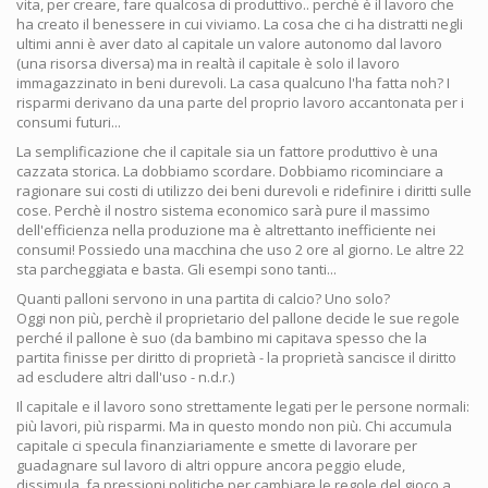
vita, per creare, fare qualcosa di produttivo.. perchè è il lavoro che
ha creato il benessere in cui viviamo. La cosa che ci ha distratti negli
ultimi anni è aver dato al capitale un valore autonomo dal lavoro
(una risorsa diversa) ma in realtà il capitale è solo il lavoro
immagazzinato in beni durevoli. La casa qualcuno l'ha fatta noh? I
risparmi derivano da una parte del proprio lavoro accantonata per i
consumi futuri...
La semplificazione che il capitale sia un fattore produttivo è una
cazzata storica. La dobbiamo scordare. Dobbiamo ricominciare a
ragionare sui costi di utilizzo dei beni durevoli e ridefinire i diritti sulle
cose. Perchè il nostro sistema economico sarà pure il massimo
dell'efficienza nella produzione ma è altrettanto inefficiente nei
consumi! Possiedo una macchina che uso 2 ore al giorno. Le altre 22
sta parcheggiata e basta. Gli esempi sono tanti...
Quanti palloni servono in una partita di calcio? Uno solo?
Oggi non più, perchè il proprietario del pallone decide le sue regole
perché il pallone è suo (da bambino mi capitava spesso che la
partita finisse per diritto di proprietà - la proprietà sancisce il diritto
ad escludere altri dall'uso - n.d.r.)
Il capitale e il lavoro sono strettamente legati per le persone normali:
più lavori, più risparmi. Ma in questo mondo non più. Chi accumula
capitale ci specula finanziariamente e smette di lavorare per
guadagnare sul lavoro di altri oppure ancora peggio elude,
dissimula, fa pressioni politiche per cambiare le regole del gioco a