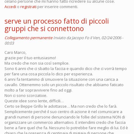
celano persone che mi hanno fatto ricredere su alcune cose.
Accedi
o
registrati
per inserire commenti.
serve un processo fatto di piccoli
gruppi che si connettono
Collegamento permanente
Inviato da
Jacopo Fo
il Ven, 02/24/2006 -
00:03
Caro Marco,
grazie per il tuo entusiasmo!
Ma credo che non sia così semplice.
Sono 6 anni che ci sbatto la faccia e quando dico che ci vorrà tempo
per fare una cosa piccola lo dico per esperienza.
6 anni fa tentammo di smuovere la situazione con una carica a
cavallo. Ottenemmo solo un piccolo risultato che abbiamo faticato
molto a far sopravvivere fino ad oggi.
Non ci sono scorciatoie.
Queste idee sono lente, difficili…
Certo se Beppe Grillo le adottasse… Ma non credo che lo farà.
Semplicemente perché il suo centro di azione è nel comunicare a
grandi numeri di persone denunciando le follie del sistema NON di
organizzare un commercio alternativo. E intendimi credo che faccia
bene a fare quel che fa. Nessuno lo potrebbe fare meglio di lui. Ed è
chiaro che la presenza di centinaia di migiaia di persone che