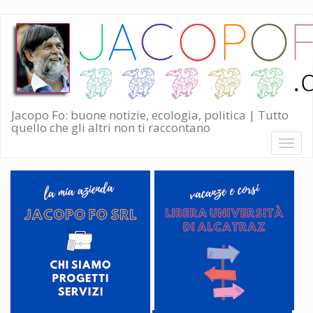
Salta
al
contenuto
principale
Jacopo Fo: buone notizie, ecologia, politica | Tutto
quello che gli altri non ti raccontano
Toggl
naviga