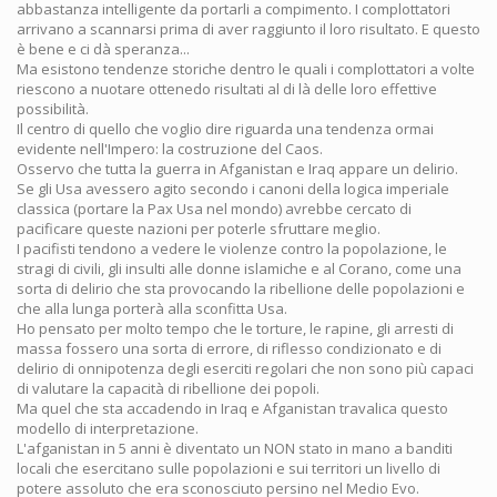
abbastanza intelligente da portarli a compimento. I complottatori
arrivano a scannarsi prima di aver raggiunto il loro risultato. E questo
è bene e ci dà speranza...
Ma esistono tendenze storiche dentro le quali i complottatori a volte
riescono a nuotare ottenedo risultati al di là delle loro effettive
possibilità.
Il centro di quello che voglio dire riguarda una tendenza ormai
evidente nell'Impero: la costruzione del Caos.
Osservo che tutta la guerra in Afganistan e Iraq appare un delirio.
Se gli Usa avessero agito secondo i canoni della logica imperiale
classica (portare la Pax Usa nel mondo) avrebbe cercato di
pacificare queste nazioni per poterle sfruttare meglio.
I pacifisti tendono a vedere le violenze contro la popolazione, le
stragi di civili, gli insulti alle donne islamiche e al Corano, come una
sorta di delirio che sta provocando la ribellione delle popolazioni e
che alla lunga porterà alla sconfitta Usa.
Ho pensato per molto tempo che le torture, le rapine, gli arresti di
massa fossero una sorta di errore, di riflesso condizionato e di
delirio di onnipotenza degli eserciti regolari che non sono più capaci
di valutare la capacità di ribellione dei popoli.
Ma quel che sta accadendo in Iraq e Afganistan travalica questo
modello di interpretazione.
L'afganistan in 5 anni è diventato un NON stato in mano a banditi
locali che esercitano sulle popolazioni e sui territori un livello di
potere assoluto che era sconosciuto persino nel Medio Evo.