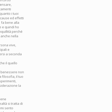
pensare,
rtamenti
quanto i tuoi
cause ed effetti
 fa bene alla
e e quindi ho
nquillità perché
a anche nella
rsona vive,
ipali e
versi a seconda
he il quello
ul benessere non
filosofia, il tuo
sperimenti,
nsiderazione la
viene
altà si tratta di
 mi sento