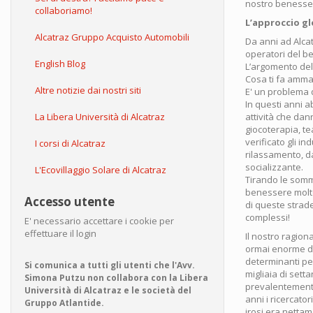
nostro benessere 
collaboriamo!
L’approccio gl
Alcatraz Gruppo Acquisto Automobili
Da anni ad Alca
operatori del b
English Blog
L’argomento del
Cosa ti fa amma
Altre notizie dai nostri siti
E' un problema d
In questi anni 
attività che da
La Libera Università di Alcatraz
giocoterapia, t
verificato gli i
I corsi di Alcatraz
rilassamento, da
socializzante.
L'Ecovillaggio Solare di Alcatraz
Tirando le somm
benessere molto
Accesso utente
di queste strade
complessi!
E' necessario accettare i cookie per
effettuare il login
Il nostro ragion
ormai enorme di
determinanti pe
Si comunica a tutti gli utenti che l'Avv.
migliaia di sett
Simona Putzu non collabora con la Libera
prevalentemente 
Università di Alcatraz e le società del
anni i ricercato
Gruppo Atlantide.
irosi era netta