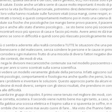
i salute. Esiste anche un’altra serie di cause molto importanti: il modo di 
 verso la vita (la filosofia personale, potremmo dire) determinano i compo
 loro volta hanno ricadute sulle funzioni vitali (cosa mangi, come respiri, e 
tratti o tonici); e questi comportamenti mettono poi in moto una catena di 
adute sia fisiche che psicologiche (se mangio bene provo piacere, il piacere
orpo e anche allo stato d’animo psicologico… se sto bene sono più socievol
 incontrarli esco più spesso di casa e faccio più moto. Avere amici mi dà tra
anno se sono in difficoltà e quindi sono più rilassato psicologicamente m
iù ci sembra aderente alla realtà considera TUTTE le situazioni che una pe
benessere o del malessere, senza scindere le persone e le cause in princ
 considera ogni malanno frutto di una miscela di diversi fattori negativi di
dei contesti, dei modi di vita.
ega le divisioni meccanicistiche contenute sia nel modello psicocentrico c
e per anni si sono scontrati sulla scena scientifica.
i vedere un modello veramente globale della persona. Infatti agiscono s
ti psicologici, comportamenti e fisiologia ma anche quello che pensi, la tua 
re i problemi e inventare le soluzioni. Questo approccio parte da alcuni e
n decine di modi diversi, sempre con gli stessi risultati, che prendono in co
 alle difficoltà.
guarda tre gruppi di topolini. Il primo viene tenuto nel migliore dei modi, con
 corretta, eccetera. Il secondo viene nutrito bene ma ogni tanto, a caso, 
a gabbia una scossa elettrica e il topino salta e si spaventa (e soffre, in re
orribile che non avrei mai avuto cuore di fare… Ma visto che l’hanno fatto