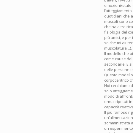
emozioni/stato d
l’atteggiamento
quotidiani che a
muscoli sono con
che ha altre ric
fisiologia del c
più amici, e per
so che mi aiuter
muscolatura…).
Il modello che p
come cause del 
secondarie. E si
delle persone e 
Questo modello n
corpocentrico ch
Noi cerchiamo d
solo atteggiamen
modo di affronta
ormai ripetuti i
capacità reattiva
Il più famoso ri
un’alimentazione
somministrata all
un esperimento 