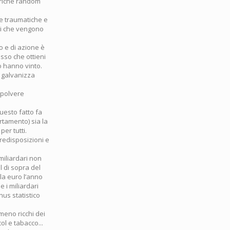
ttriche random
te traumatiche e
opi che vengono
to e di azione è
esso che ottieni
lo hanno vinto.
i galvanizza
 polvere
uesto fatto fa
rtamento) sia la
er tutti.
predisposizioni e
miliardari non
l di sopra del
la euro l’anno
 i miliardari
nus statistico
 meno ricchi dei
ol e tabacco...