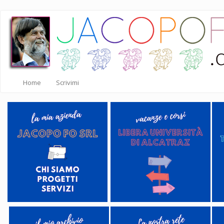
Salta
al
contenuto
principale
Home
Scrivimi