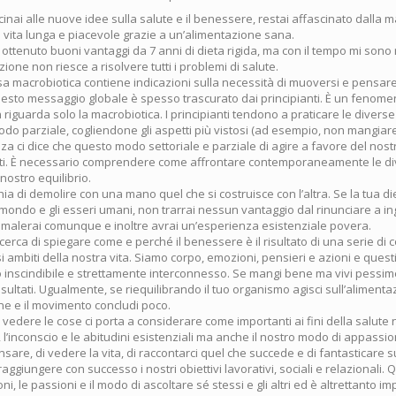
nai alle nuove idee sulla salute e il benessere, restai affascinato dalla 
vita lunga e piacevole grazie a un’alimentazione sana.
ottenuto buoni vantaggi da 7 anni di dieta rigida, ma con il tempo mi sono
zione non riesce a risolvere tutti i problemi di salute.
essa macrobiotica contiene indicazioni sulla necessità di muoversi e pensa
sto messaggio globale è spesso trascurato dai principianti. È un fenome
iguarda solo la macrobiotica. I principianti tendono a praticare le diverse 
do parziale, cogliendone gli aspetti più vistosi (ad esempio, non mangiare
za ci dice che questo modo settoriale e parziale di agire a favore del no
tati. È necessario comprendere come affrontare contemporaneamente le d
ostro equilibrio.
schia di demolire con una mano quel che si costruisce con l’altra. Se la tua di
il mondo e gli esseri umani, non trarrai nessun vantaggio dal rinunciare a in
 ammalerai comunque e inoltre avrai un’esperienza esistenziale povera.
cerca di spiegare come e perché il benessere è il risultato di una serie d
rsi ambiti della nostra vita. Siamo corpo, emozioni, pensieri e azioni e quest
o inscindibile e strettamente interconnesso. Se mangi bene ma vivi pessi
risultati. Ugualmente, se riequilibrando il tuo organismo agisci sull’alimen
ne e il movimento concludi poco.
edere le cose ci porta a considerare come importanti ai fini della salute n
, l’inconscio e le abitudini esistenziali ma anche il nostro modo di appassio
ensare, di vedere la vita, di raccontarci quel che succede e di fantasticare s
aggiungere con successo i nostri obiettivi lavorativi, sociali e relazionali. Q
ni, le passioni e il modo di ascoltare sé stessi e gli altri ed è altrettanto im