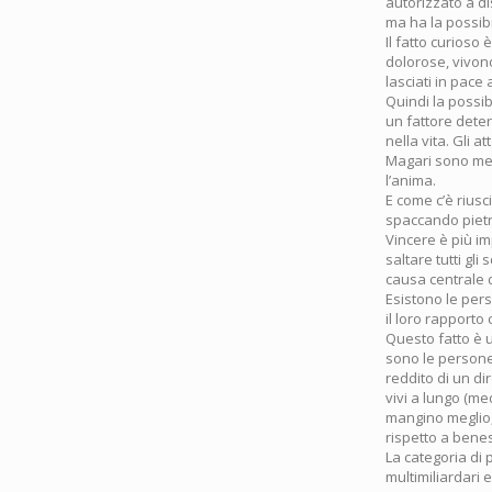
autorizzato a di
ma ha la possibi
Il fatto curioso
dolorose, vivono
lasciati in pace
Quindi la possib
un fattore deter
nella vita. Gli 
Magari sono meno
l’anima.
E come c’è riusc
spaccando pietre
Vincere è più im
saltare tutti gl
causa centrale 
Esistono le perso
il loro rapporto c
Questo fatto è u
sono le persone 
reddito di un di
vivi a lungo (me
mangino meglio, 
rispetto a benes
La categoria di 
multimiliardari 