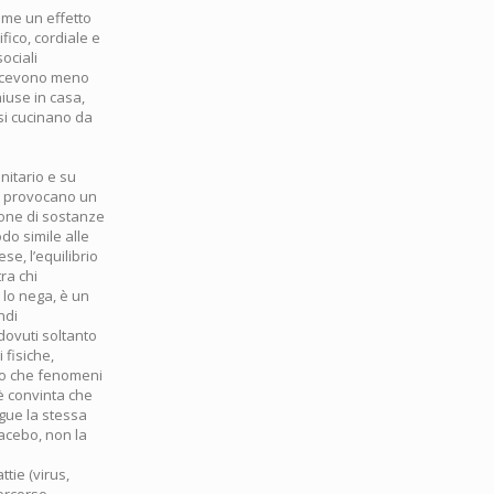
ome un effetto
fico, cordiale e
ociali
ricevono meno
iuse in casa,
si cucinano da
nitario e su
he provocano un
ione di sostanze
do simile alle
se, l’equilibrio
ra chi
 lo nega, è un
ndi
dovuti soltanto
 fisiche,
sto che fenomeni
 è convinta che
egue la stessa
lacebo, non la
tie (virus,
percorso