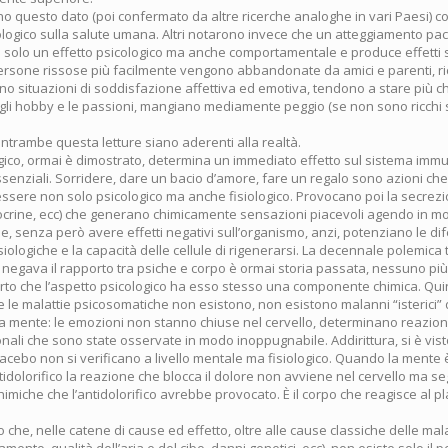
no questo dato (poi confermato da altre ricerche analoghe in vari Paesi) c
ologico sulla salute umana. Altri notarono invece che un atteggiamento paci
a solo un effetto psicologico ma anche comportamentale e produce effetti s
persone rissose più facilmente vengono abbandonate da amici e parenti, 
o situazioni di soddisfazione affettiva ed emotiva, tendono a stare più ch
gli hobby e le passioni, mangiano mediamente peggio (se non sono ricchi 
ntrambe questa letture siano aderenti alla realtà.
ogico, ormai è dimostrato, determina un immediato effetto sul sistema immu
essenziali. Sorridere, dare un bacio d’amore, fare un regalo sono azioni c
sere non solo psicologico ma anche fisiologico. Provocano poi la secrez
docrine, ecc) che generano chimicamente sensazioni piacevoli agendo in mo
e, senza però avere effetti negativi sull’organismo, anzi, potenziano le dife
isiologiche e la capacità delle cellule di rigenerarsi. La decennale polemica t
 negava il rapporto tra psiche e corpo è ormai storia passata, nessuno più
perto che l’aspetto psicologico ha esso stesso una componente chimica. Qui
 le malattie psicosomatiche non esistono, non esistono malanni “isterici” 
la mente: le emozioni non stanno chiuse nel cervello, determinano reazioni
nali che sono state osservate in modo inoppugnabile. Addirittura, si è vi
lacebo non si verificano a livello mentale ma fisiologico. Quando la mente
idolorifico la reazione che blocca il dolore non avviene nel cervello ma s
chimiche che l’antidolorifico avrebbe provocato. È il corpo che reagisce al p
che, nelle catene di cause ed effetto, oltre alle cause classiche delle malat
amento, qualità dell’aria e del cibo, danni genetici, ecc), non esiste solo il 