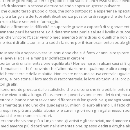
scuterne gli effetti). Un terzo gruppo di topi subisce anch’esso scosse ele
lità di bloccare la scossa elettrica salendo sopra un grosso pulsante.
 è che questo terzo gruppo di topi, che sono sottoposti a esperienze ripetu
 più a lungo sia dei topi elettrificati senza possibilità di reagire che dei t
 a rosicchiare sementi e formaggio.
ilità di affrontare le difficoltà e superarle grazie a capacità di ragionamen
minante per il benessere. Ed è determinante per la salute il livello di succ
attori che vincono l’Oscar vivono mediamente 5 anni di più di quelli che non 
 ricchi di altri attori, ma la soddisfazione per il riconoscimento sociale gl
ito Mandela a sopravvivere 95 anni dopo che si è fatto 27 anni a respirare
 (aveva la tisi) e a mangiar schifezze in carcere?
portante di un’alimentazione equilibrata? Non sempre. In alcuni casi sì. E q
i schematismi di chi è convinto che l’alimentazione (o qualunque altro compo
del benessere e della malattia. Non esiste nessuna causa centrale uguale p
ne, le loro storie, il loro modo di raccontarsela, le loro abitudini e le loro 
on gli altri.
lteriormente provato dalle statistiche che ci dicono che (incredibilmente) i 
che vivono più a lungo. Chiaramente i poveri vivono meno dei ricchi, ma a
rettore di banca non si ravvisano differenze di longevità. Se guadagni 50mi
diamente) quanto uno che guadagna 50 milioni di euro all’anno. E il fatto che
respirino più aria pulita, abbiano le cure migliori non gli regala nessun bo
tanti che non sono miliardari.
persone che vivono più a lungo sono gli artisti e gli scienziati, mediamente
e mediamente più disordinati nell’alimentazione, spesso dediti a droghe alc