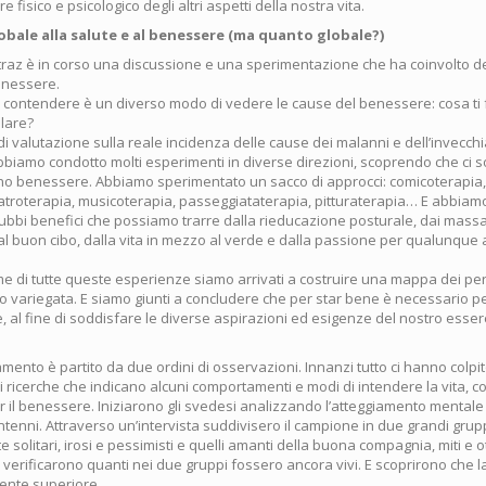
fisico e psicologico degli altri aspetti della nostra vita.
obale alla salute e al benessere (ma quanto globale?)
traz è in corso una discussione e una sperimentazione che ha coinvolto de
enessere.
 contendere è un diverso modo di vedere le cause del benessere: cosa ti 
lare?
i valutazione sulla reale incidenza delle cause dei malanni e dell’invecch
abbiamo condotto molti esperimenti in diverse direzioni, scoprendo che ci 
nno benessere. Abbiamo sperimentato un sacco di approcci: comicoterapia,
eatroterapia, musicoterapia, passeggiataterapia, pitturaterapia… E abbia
ndubbi benefici che possiamo trarre dalla rieducazione posturale, dai massa
l buon cibo, dalla vita in mezzo al verde e dalla passione per qualunque att
e di tutte queste esperienze siamo arrivati a costruire una mappa dei perc
 variegata. E siamo giunti a concludere che per star bene è necessario p
, al fine di soddisfare le diverse aspirazioni ed esigenze del nostro esse
amento è partito da due ordini di osservazioni. Innanzi tutto ci hanno colpi
 ricerche che indicano alcuni comportamenti e modi di intendere la vita, 
r il benessere. Iniziarono gli svedesi analizzando l’atteggiamento mentale
antenni. Attraverso un’intervista suddivisero il campione in due grandi grupp
solitari, irosi e pessimisti e quelli amanti della buona compagnia, miti e o
ri verificarono quanti nei due gruppi fossero ancora vivi. E scoprirono che la 
mente superiore.