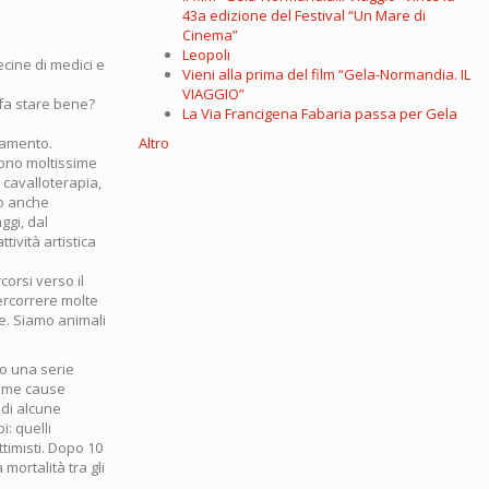
43a edizione del Festival “Un Mare di
Cinema”
Leopoli
cine di medici e
Vieni alla prima del film “Gela-Normandia. IL
VIAGGIO”
fa stare bene?
La Via Francigena Fabaria passa per Gela
iamento.
Altro
sono moltissime
 cavalloterapia,
mo anche
ggi, dal
ività artistica
orsi verso il
ercorrere molte
re. Siamo animali
to una serie
come cause
 di alcune
i: quelli
ttimisti. Dopo 10
mortalità tra gli