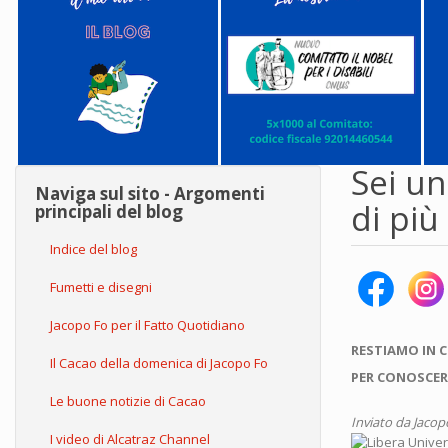
Sei un
Naviga sul sito - Argomenti
di più
principali del blog
Indice del blog
Fumetti e disegni
Jacopo Fo per il Fatto Quotidiano
RESTIAMO IN 
Il Cacao della domenica di Jacopo Fo
PER CONOSCER
Le buone notizie di Cacao
Inviato da
Jacop
I video di Alcatraz Channel