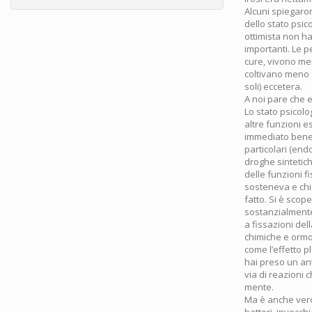
Alcuni spiegaro
dello stato psic
ottimista non h
importanti. Le 
cure, vivono men
coltivano meno 
soli) eccetera.
A noi pare che e
Lo stato psicol
altre funzioni 
immediato benes
particolari (en
droghe sintetich
delle funzioni f
sosteneva e chi
fatto. Si è sco
sostanzialmente
a fissazioni del
chimiche e ormo
come l’effetto p
hai preso un ant
via di reazioni 
mente.
Ma è anche vero 
batteri, invecchi