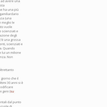
no ad avere una
esta
che ha una più
gamiliardario
nza (una
e meglio le
ato vuole
 scienziati e
azione degli
 c’è una grossa
nti, scienziati e
nza. Quando
 lui un milione
enza. Non
ltrettanto
giorno che il
timi 30 anni si è
modificare
i geni (
su
ntali dal punto
scuole di