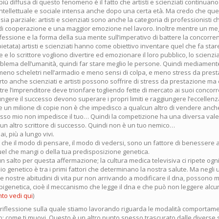
iù diffusa di questo fenomeno è il fatto che artisti e scienziati continua
 intellettuale e sociale intensa anche dopo una certa età. Ma credo che qu
sia parziale: artisti e scienziati sono anche la categoria di professionisti 
à di cooperazione e una maggior emozione nel lavoro. Inoltre mentre un me
fessione e la forma della sua mente sull’imperativo di battere la concorre
etata) artisti e scienziati hanno come obiettivo inventare quel che fa star
e e lo scrittore vogliono divertire ed emozionare il loro pubblico, lo scienzi
oblema dell’umanità, quindi far stare meglio le persone. Quindi mediamente
 meno scheletri nell’armadio e meno sensi di colpa, e meno stress da prest
rto anche scienziati e artisti possono soffrire di stress da prestazione ma
re l’imprenditore deve trionfare togliendo fette di mercato ai suoi concorre
iungere il successo devono superare i propri limiti e raggiungere l’eccelle
e un milione di copie non è che impedisco a qualcun altro di vendere anche
ccesso mio non impedisce il tuo… Quindi la competizione ha una diversa val
 un altro scrittore di successo. Quindi non è un tuo nemico…
i, più a lungo vivi.
che il modo di pensare, il modo di vedersi, sono un fattore di benessere a
uel che mangi o della tua predisposizione genetica.
 salto per questa affermazione; la cultura medica televisiva ci ripete ogni 
o genetico è tra i primi fattori che determinano la nostra salute. Ma negli ul
e nostre abitudini di vita pur non arrivando a modificare il dna, possono 
igenetica, cioè il meccanismo che legge il dna e che può non leggere alcun
to vedi qui
)
i riflessione sulla quale stiamo lavorando riguarda le modalità comportame
o: come ti muovi. Questo è un altro punto spesso trascurato dalle diverse 