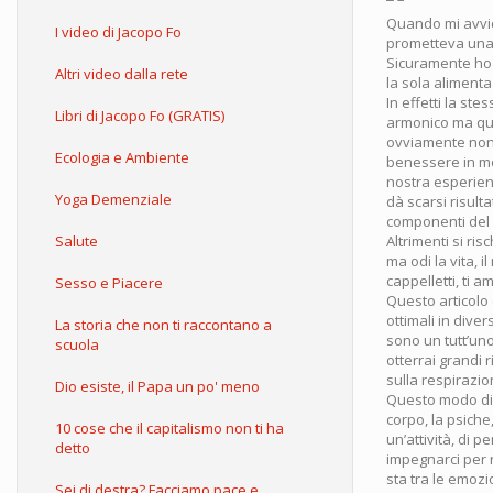
Quando mi avvici
I video di Jacopo Fo
prometteva una 
Sicuramente ho 
Altri video dalla rete
la sola alimenta
In effetti la st
Libri di Jacopo Fo (GRATIS)
armonico ma que
ovviamente non r
Ecologia e Ambiente
benessere in mo
nostra esperien
Yoga Demenziale
dà scarsi risul
componenti del n
Altrimenti si ri
Salute
ma odi la vita, 
cappelletti, ti
Sesso e Piacere
Questo articolo 
ottimali in dive
La storia che non ti raccontano a
sono un tutt’un
scuola
otterrai grandi 
sulla respirazio
Dio esiste, il Papa un po' meno
Questo modo di v
corpo, la psiche
10 cose che il capitalismo non ti ha
un’attività, di p
detto
impegnarci per r
sta tra le emozio
Sei di destra? Facciamo pace e