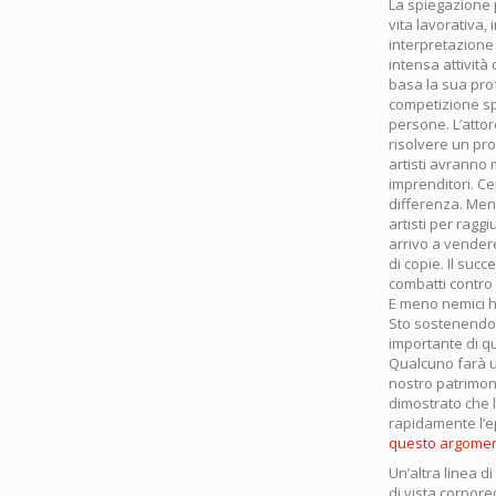
La spiegazione p
vita lavorativa,
interpretazione 
intensa attivit
basa la sua pro
competizione spi
persone. L’attor
risolvere un pr
artisti avranno
imprenditori. Ce
differenza. Ment
artisti per ragg
arrivo a vender
di copie. Il su
combatti contro
E meno nemici ha
Sto sostenendo 
importante di q
Qualcuno farà un
nostro patrimoni
dimostrato che l
rapidamente l’ep
questo argomen
Un’altra linea d
di vista corpore