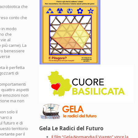
macrobiotica che
 reso conto che
re in modo
no che
vie al
 più carne). La
stro benessere
iverse
eta è perfetta
gozzarti di
i comportamenti
i quattro aspetti
me emozioni non
tazione ma non
on solo il
narci a
ul futuro e di
Gela Le Radici del Futuro
uesto territorio
portante per il
Il film “Gela-Normandia.Il Viaggio” vince la