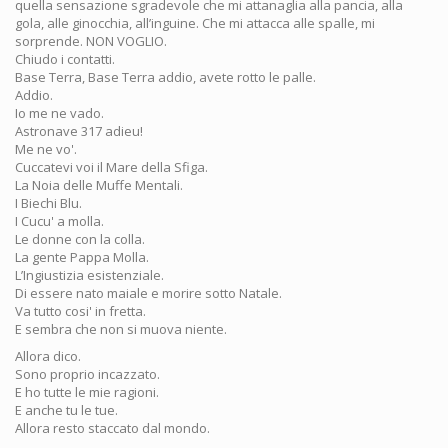
quella sensazione sgradevole che mi attanaglia alla pancia, alla
gola, alle ginocchia, all’inguine. Che mi attacca alle spalle, mi
sorprende. NON VOGLIO.
Chiudo i contatti.
Base Terra, Base Terra addio, avete rotto le palle.
Addio.
Io me ne vado.
Astronave 317 adieu!
Me ne vo'.
Cuccatevi voi il Mare della Sfiga.
La Noia delle Muffe Mentali.
I Biechi Blu.
I Cucu' a molla.
Le donne con la colla.
La gente Pappa Molla.
L’Ingiustizia esistenziale.
Di essere nato maiale e morire sotto Natale.
Va tutto cosi' in fretta.
E sembra che non si muova niente.
Allora dico.
Sono proprio incazzato.
E ho tutte le mie ragioni.
E anche tu le tue.
Allora resto staccato dal mondo.