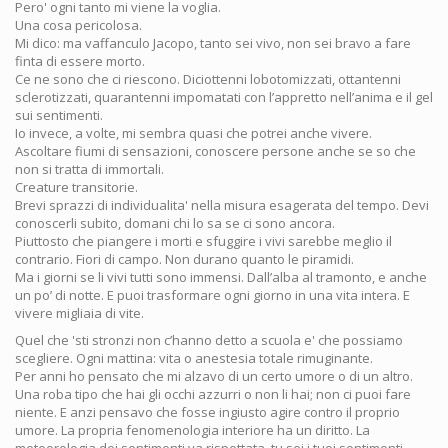
Pero' ogni tanto mi viene la voglia.
Una cosa pericolosa.
Mi dico: ma vaffanculo Jacopo, tanto sei vivo, non sei bravo a fare
finta di essere morto.
Ce ne sono che ci riescono. Diciottenni lobotomizzati, ottantenni
sclerotizzati, quarantenni impomatati con l’appretto nell’anima e il gel
sui sentimenti.
Io invece, a volte, mi sembra quasi che potrei anche vivere.
Ascoltare fiumi di sensazioni, conoscere persone anche se so che
non si tratta di immortali.
Creature transitorie.
Brevi sprazzi di individualita' nella misura esagerata del tempo. Devi
conoscerli subito, domani chi lo sa se ci sono ancora.
Piuttosto che piangere i morti e sfuggire i vivi sarebbe meglio il
contrario. Fiori di campo. Non durano quanto le piramidi.
Ma i giorni se li vivi tutti sono immensi. Dall’alba al tramonto, e anche
un po’ di notte. E puoi trasformare ogni giorno in una vita intera. E
vivere migliaia di vite.
Quel che 'sti stronzi non c’hanno detto a scuola e' che possiamo
scegliere. Ogni mattina: vita o anestesia totale rimuginante.
Per anni ho pensato che mi alzavo di un certo umore o di un altro.
Una roba tipo che hai gli occhi azzurri o non li hai; non ci puoi fare
niente. E anzi pensavo che fosse ingiusto agire contro il proprio
umore. La propria fenomenologia interiore ha un diritto. La