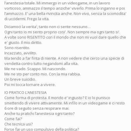
l’anestesia totale. Mi immergo in un videogame, in un lavoro
vorticoso, ammazzo il tempo anziche' viverlo. Prima lo inganno e poi
l’ammazzo. E’ una bella rivincita anche. Non vivo, senza la scomodita'
di uccidermi. Frego la vita.
Diciamoci la verita', tanto non ci sente nessuno…
Ogni tanto io mi sento proprio cosi'. Non sempre ma ogni tanto si'.
A volte sono RISENTITO con il mondo che non mi vuol dare quello che
e' giusto. Il mio diritto.
Sono risentito.
Incazzato, avvilito.
Ma tendo a far finta di niente. A non vedere che cerco una specie di
vendetta contro tutto negandomi alla vita.
Me ne vado. Scappo. Mi nascondo.
Me ne sto per conto mio. Con la mia rabbia.
Un breve suicidio.
Poi mi tocca tornare a vivere.
IO PRATICO L’ANESTESIA
Come forma di protesta. Il mondo e' ingiusto? E io lo punisco
smettendo di vivere attivamente. Mi infilo in un videogame e ci resto
6 ore di seguito senza respirare mai.
Anche tu pratichi l’anestesia ogni tanto?
Come fai?
Che tecnica usi?
Forse fai un uso compulsivo della politica?