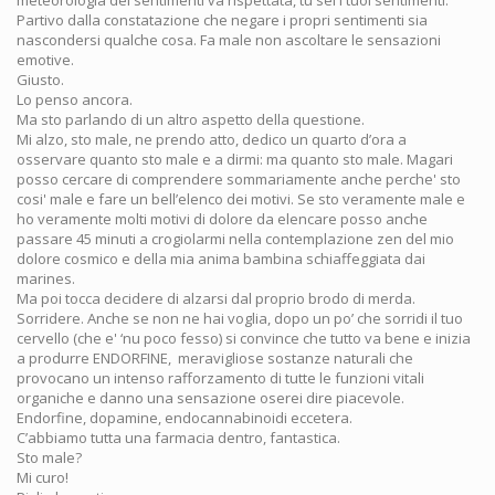
meteorologia dei sentimenti va rispettata, tu sei i tuoi sentimenti.
Partivo dalla constatazione che negare i propri sentimenti sia
nascondersi qualche cosa. Fa male non ascoltare le sensazioni
emotive.
Giusto.
Lo penso ancora.
Ma sto parlando di un altro aspetto della questione.
Mi alzo, sto male, ne prendo atto, dedico un quarto d’ora a
osservare quanto sto male e a dirmi: ma quanto sto male. Magari
posso cercare di comprendere sommariamente anche perche' sto
cosi' male e fare un bell’elenco dei motivi. Se sto veramente male e
ho veramente molti motivi di dolore da elencare posso anche
passare 45 minuti a crogiolarmi nella contemplazione zen del mio
dolore cosmico e della mia anima bambina schiaffeggiata dai
marines.
Ma poi tocca decidere di alzarsi dal proprio brodo di merda.
Sorridere. Anche se non ne hai voglia, dopo un po’ che sorridi il tuo
cervello (che e' ‘nu poco fesso) si convince che tutto va bene e inizia
a produrre ENDORFINE, meravigliose sostanze naturali che
provocano un intenso rafforzamento di tutte le funzioni vitali
organiche e danno una sensazione oserei dire piacevole.
Endorfine, dopamine, endocannabinoidi eccetera.
C’abbiamo tutta una farmacia dentro, fantastica.
Sto male?
Mi curo!