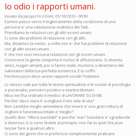
Io odio i rapporti umani.
Inviato da
Jacopo Fo
il Dom, 01/10/2010 - 00:00
Il primo passo verso il miglioramento della condizione di una
persona e' una valutazione realistica dei fatti.
Prendiamo le relazioni con gli altri esseri umani.
Ci sono dei problemi di relazione con gli altri.
Ma, diciamoci la verita', a volte non e' che hai problemi di relazione
con gli altri esseri umani.
E’ che non vuoi nessuna relazione con gli esseri umani.
Conoscere la gente comporta il rischio di affezionarsi. Si diventa
amici, magari amanti, poi si fanno male, muoiono o diventano dei
sabotatori della tua perfetta esistenza. E tu soffri.
Percheccazzo devo avere rapporti sociali? Fottetevi.
Lo stesso vale per tutte le teorie spiritualiste e le scuole di psicologia
e psicanalisi, pensiero positivo e mantra tibetani.
Mica me l’ha ordinato il medico di LAVORARE SU DI ME.
Perche' devo stare li' a migliore il mio stile di vita?
Non sarebbe meglio ammettere che vivere e' una gran rottura di
coglioni e l’anestesia totale e' meglio?
Quello dice: “Allora suicidati!” e perche' mai? Suicidarsi e' sgradevole
e doloroso. E io sono fedele al principio: non far tu quel che puoi
lasciar fare a qualcun altro.
Ci sono dei giorni che io preferisco semplicemente praticare