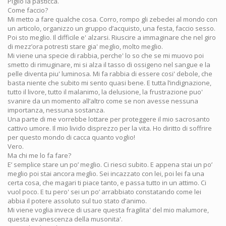
Piglio la pasticca.
Come faccio?
Mi metto a fare qualche cosa. Corro, rompo gli zebedei al mondo con
un articolo, organizzo un gruppo d’acquisto, una festa, faccio sesso.
Poi sto meglio. Il difficile e' alzarsi. Riuscire a immaginare che nel giro
di mezz’ora potresti stare gia' meglio, molto meglio.
Mi viene una specie di rabbia, perche' lo so che se mi muovo poi
smetto di rimuginare, mi si alza il tasso di ossigeno nel sangue e la
pelle diventa piu' luminosa. Mi fa rabbia di essere cosi' debole, che
basta niente che subito mi sento quasi bene. E tutta l’indignazione,
tutto il livore, tutto il malanimo, la delusione, la frustrazione puo'
svanire da un momento all’altro come se non avesse nessuna
importanza, nessuna sostanza.
Una parte di me vorrebbe lottare per proteggere il mio sacrosanto
cattivo umore. Il mio livido disprezzo per la vita. Ho diritto di soffrire
per questo mondo di cacca quanto voglio!
Vero.
Ma chi me lo fa fare?
E’ semplice stare un po’ meglio. Ci riesci subito. E appena stai un po’
meglio poi stai ancora meglio. Sei incazzato con lei, poi lei fa una
certa cosa, che magari ti piace tanto, e passa tutto in un attimo. Ci
vuol poco. E tu pero' sei un po’ arrabbiato constatando come lei
abbia il potere assoluto sul tuo stato d’animo.
Mi viene voglia invece di usare questa fragilita' del mio malumore,
questa evanescenza della musonita'.