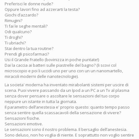
Preferisci le donne nude?
Oppure lavori fino ad azzerarti la testa?
Giochi d’azzardo?
Rimugini?
Ti fai le seghe mentali?
Odi qualcuno?
Ti droghi?
Ti ubriachi?
Stai dentro la tua routine?
Prendi gli psicofarmaci?
Usi il Grande Fratello (bovinizza in poche puntate!)
Dai la caccia ai batteri sulle piastrelle del bagno? (li scovi col
microscopio e poi li uccidi uno per uno con un un nanomartello,
miracoli moderni delle nanotecnologie).
La societa' moderna ha inventato mirabolanti sistemi per uscire di
scena. Puoi vivere passando da un Ipod a un PC a un Tv al plasma
senza dover pensare o ascoltare le sensazioni del tuo corpo
neppure un istante in tutta la giornata.
Il parametro dell’anestesia e' proprio questo: quanto tempo passo
senza sentire quella scassacavoli della sensazione di vivere?
Sensazioni fisiche.
Sensazioni emotive.
Le sensazioni sono il nostro problema. Il bersaglio dell’anestesia.
Sono deluso, non ho voglia di niente. E soprattutto non voglio sentire