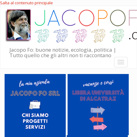
Salta al contenuto principale
Jacopo Fo: buone notizie, ecologia, politica |
Tutto quello che gli altri non ti raccontano
Toggle
navigati