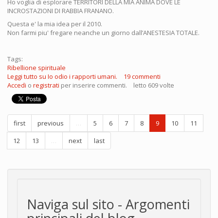
Ho voglia di esplorare TERRITORI DELLA MIA ANIMA DOVE LE
INCROSTAZIONI DI RABBIA FRANANO.
Questa e' la mia idea per il 2010.
Non farmi piu' fregare neanche un giorno dall’ANESTESIA TOTALE.
Tags:
Ribellione spirituale
Leggi tutto
su Io odio i rapporti umani.
19 commenti
Accedi
o
registrati
per inserire commenti.
letto 609 volte
first
previous
…
5
6
7
8
9
10
11
12
13
…
next
last
Naviga sul sito - Argomenti