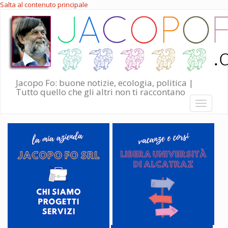
Salta al contenuto principale
Jacopo Fo: buone notizie, ecologia, politica |
Tutto quello che gli altri non ti raccontano
Toggle
navigati