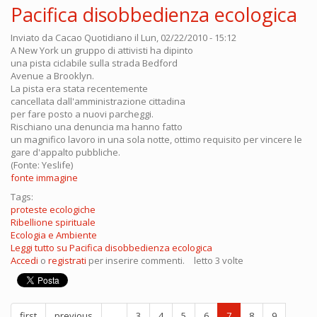
Pacifica disobbedienza ecologica
Inviato da
Cacao Quotidiano
il Lun, 02/22/2010 - 15:12
A New York un gruppo di attivisti ha dipinto
una pista ciclabile sulla strada Bedford
Avenue a Brooklyn.
La pista era stata recentemente
cancellata dall'amministrazione cittadina
per fare posto a nuovi parcheggi.
Rischiano una denuncia ma hanno fatto
un magnifico lavoro in una sola notte, ottimo requisito per vincere le
gare d'appalto pubbliche.
(Fonte: Yeslife)
fonte immagine
Tags:
proteste ecologiche
Ribellione spirituale
Ecologia e Ambiente
Leggi tutto
su Pacifica disobbedienza ecologica
Accedi
o
registrati
per inserire commenti.
letto 3 volte
first
previous
…
3
4
5
6
7
8
9