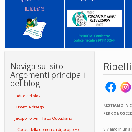
Ribell
Naviga sul sito -
Argomenti principali
del blog
Indice del blog
RESTIAMO IN 
Fumetti e disegni
PER CONOSCER
Jacopo Fo per il Fatto Quotidiano
Viviamo in un'al
Il Cacao della domenica di Jacopo Fo