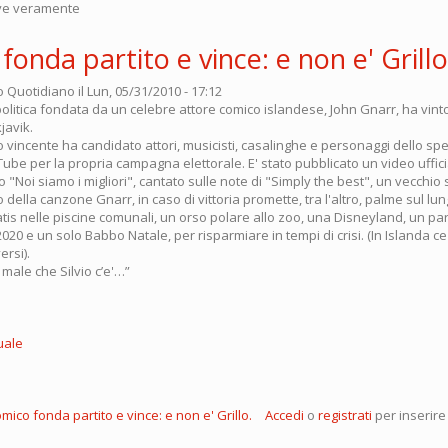
ive veramente
onda partito e vince: e non e' Grillo
o Quotidiano
il Lun, 05/31/2010 - 17:12
litica fondata da un celebre attore comico islandese, John Gnarr, ha vinto
javik.
vincente ha candidato attori, musicisti, casalinghe e personaggi dello spe
ube per la propria campagna elettorale. E' stato pubblicato un video uffici
olo "Noi siamo i migliori", cantato sulle note di "Simply the best", un vecchio
o della canzone Gnarr, in caso di vittoria promette, tra l'altro, palme sul l
tis nelle piscine comunali, un orso polare allo zoo, una Disneyland, un p
2020 e un solo Babbo Natale, per risparmiare in tempi di crisi. (In Islanda 
ersi).
male che Silvio c’e'…”
tuale
mico fonda partito e vince: e non e' Grillo.
Accedi
o
registrati
per inserire