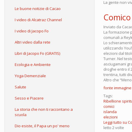
La gente non v
Le buone notizie di Cacao
Comico f
I video di Alcatraz Channel
Inviato da
Caca
I video di Jacopo Fo
La formazione po
comunali a Reyk
Altri video dalla rete
Lo schieramento 
utilizzando YouT
Libri di Jacopo Fo (GRATIS)
elezioni dal tit
Turner. Nel test
asciugamani gra
Ecologia e Ambiente
droghe entro il 
trentina, tutti div
Yoga Demenziale
Altro che “Meno 
Salute
fonte immagine
Tags:
Sesso e Piacere
Ribellione spiri
comici
La storia che non ti raccontano a
islanda
scuola
elezioni
Leggi tutto
su Co
Dio esiste, il Papa un po' meno
letto 2 volte