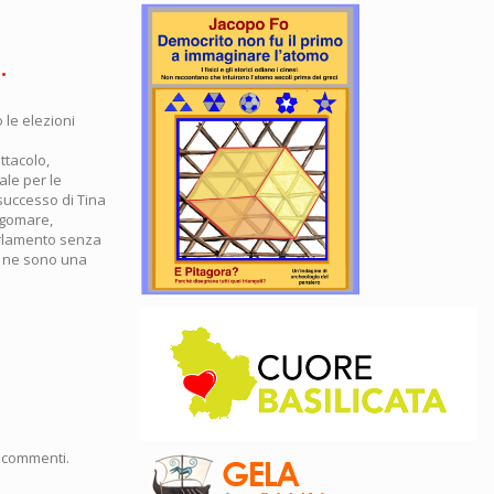
.
 le elezioni
ttacolo,
ale per le
 successo di Tina
ungomare,
arlamento senza
ce ne sono una
 commenti.