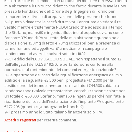
5 -L'errore che ho commesso in un post dei mq di PV necessari per la
mia abitazione è un trucco didattico che faccio durante le mie lezioni
presso la Fondazione dell'Ordine degli Ingegneri di Torino per
comprendere il livello di preparazione delle persone che formo.
6 -Il punto 5 dimostra la cecità di tutti voi. Continuate a vedere il re
vestito mentre è tristemente NUDO! Credo che adesso sia il tempo
che Stefano, mams60 e ingenius illustrino al popolo sovrano come
far stare 379 mq di PV sul tetto della mia abitazione quando ho a
disposizione 150 mq di tetto e 70mq utilizzabili per la presenza di
canne fumarie ed aggetti vari? Li mettiamo in campagna e
continuiamo ad avere le polveri sottili in città?
7 -Gli edifici dell'ECOVILLAGGIO SOCIALE non rispettano il punto 12
dell'allegato I del D.LGS 192/05 e pertanto: sono conformi alla
normativa sul contenimento dei consumi energetici nazionale?
8 -La ripartizione dei costi della riqualificazione energetica del mio
edificio è la seguente: €3.500 per il progettista +€12.000 per la
sostituzione dei termoconvettori con i radiatori €44.500 caldaia a
condensazone+valvole termostatiche+contabilizzazione calore per
un totale di €60.000. Stefano, mams60 e ingenius perché non fate la
ripartizione dei costi dell'installazione dell'impianto PV equivalente
€172.295 (quanto ci guadagnano le banche?).
9- Il prossimo anno lo Stato Italiano finanzierà solo i PV.
Accedi
o
registrati
per inserire commenti.