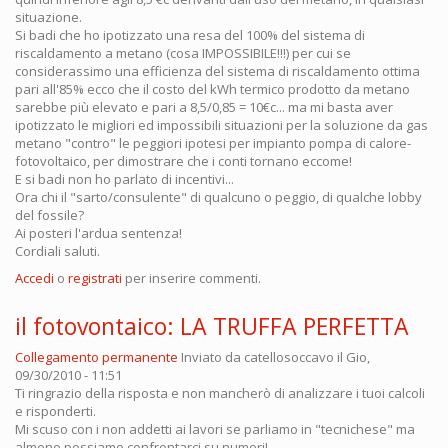
situazione.
Si badi che ho ipotizzato una resa del 100% del sistema di
riscaldamento a metano (cosa IMPOSSIBILE!!!) per cui se
considerassimo una efficienza del sistema di riscaldamento ottima
pari all'85% ecco che il costo del kWh termico prodotto da metano
sarebbe più elevato e pari a 8,5/0,85 = 10€c... ma mi basta aver
ipotizzato le migliori ed impossibili situazioni per la soluzione da gas
metano "contro" le peggiori ipotesi per impianto pompa di calore-
fotovoltaico, per dimostrare che i conti tornano eccome!
E si badi non ho parlato di incentivi...
Ora chi il "sarto/consulente" di qualcuno o peggio, di qualche lobby
del fossile?
Ai posteri l'ardua sentenza!
Cordiali saluti.
Accedi
o
registrati
per inserire commenti.
il fotovontaico: LA TRUFFA PERFETTA
Collegamento permanente
Inviato da
catellosoccavo
il Gio,
09/30/2010 - 11:51
Ti ringrazio della risposta e non mancherò di analizzare i tuoi calcoli
e risponderti.
Mi scuso con i non addetti ai lavori se parliamo in "tecnichese" ma
almeno possiamo confrontarci su numeri!