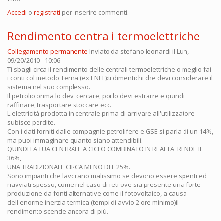
Accedi
o
registrati
per inserire commenti.
Rendimento centrali termoelettriche
Collegamento permanente
Inviato da
stefano leonardi
il Lun,
09/20/2010 - 10:06
Ti sbagli circa il rendimento delle centrali termoelettriche o meglio fai
i conti col metodo Terna (ex ENEL):ti dimentichi che devi considerare il
sistema nel suo complesso.
Il petrolio prima lo devi cercare, poi lo devi estrarre e quindi
raffinare, trasportare stoccare ecc.
L'elettricità prodotta in centrale prima di arrivare all'utilizzatore
subisce perdite.
Con i dati forniti dalle compagnie petrolifere e GSE si parla di un 14%,
ma puoi immaginare quanto siano attendibili.
QUINDI LA TUA CENTRALE A CICLO COMBINATO IN REALTA' RENDE IL
36%,
UNA TRADIZIONALE CIRCA MENO DEL 25%.
Sono impianti che lavorano malissimo se devono essere spenti ed
riavviati spesso, come nel caso di reti ove sia presente una forte
produzione da fonti alternative come il fotovoltaico, a causa
dell'enorme inerzia termica (tempi di avvio 2 ore minimo)il
rendimento scende ancora di più.