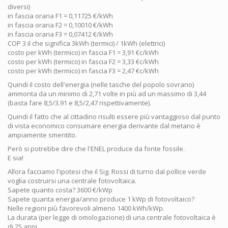
diversi)
in fascia oraria F1 = 0,11725 €/kWh
in fascia oraria F2 = 0,10010 €/kWh
in fascia oraria F3 = 0,07412 €/kWh
COP 3 il che significa 3kWh (termici) / 1kWh (elettrici)
costo per kWh (termico) in fascia F1 = 3,91 €c/kWh
costo per kWh (termico) in fascia F2 = 3,33 €c/kWh
costo per kWh (termico) in fascia F3 = 2,47 €c/kWh
Quindi il costo dell'energia (nelle tasche del popolo sovrano)
ammonta da un minimo di 2,71 volte in più ad un massimo di 3,44
(basta fare 8,5/3.91 e 8,5/2,47 rispettivamente).
Quindi il fatto che al cittadino risulti essere più vantaggioso dal punto
di vista economico consumare energia derivante dal metano è
ampiamente smentito.
Però si potrebbe dire che l'ENEL produce da fonte fossile.
E sia!
Allora facciamo l'ipotesi che il Sig. Rossi di turno dal pollice verde
voglia costruirsi una centrale fotovoltaica.
Sapete quanto costa? 3600 €/kWp
Sapete quanta energia/anno produce 1 kWp di fotovoltaico?
Nelle regioni più favorevoli almeno 1400 kWh/kWp.
La durata (per legge di omologazione) di una centrale fotovoltaica è
di 25 anni.