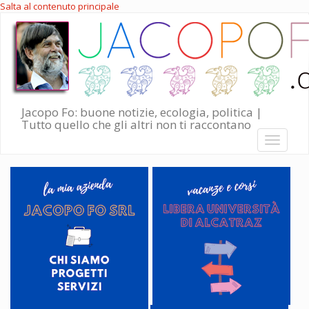
Salta al contenuto principale
Jacopo Fo: buone notizie, ecologia, politica |
Tutto quello che gli altri non ti raccontano
Toggle
navigati