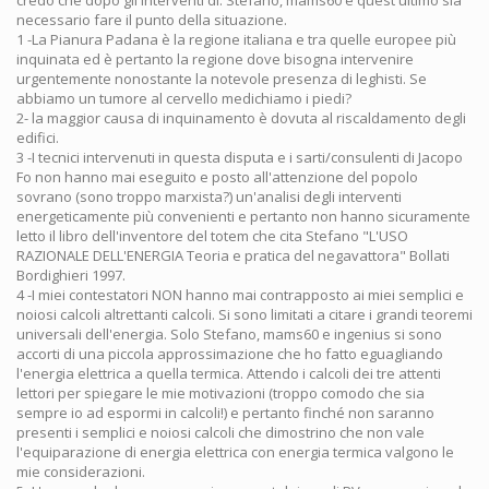
necessario fare il punto della situazione.
1 -La Pianura Padana è la regione italiana e tra quelle europee più
inquinata ed è pertanto la regione dove bisogna intervenire
urgentemente nonostante la notevole presenza di leghisti. Se
abbiamo un tumore al cervello medichiamo i piedi?
2- la maggior causa di inquinamento è dovuta al riscaldamento degli
edifici.
3 -I tecnici intervenuti in questa disputa e i sarti/consulenti di Jacopo
Fo non hanno mai eseguito e posto all'attenzione del popolo
sovrano (sono troppo marxista?) un'analisi degli interventi
energeticamente più convenienti e pertanto non hanno sicuramente
letto il libro dell'inventore del totem che cita Stefano "L'USO
RAZIONALE DELL'ENERGIA Teoria e pratica del negavattora" Bollati
Bordighieri 1997.
4 -I miei contestatori NON hanno mai contrapposto ai miei semplici e
noiosi calcoli altrettanti calcoli. Si sono limitati a citare i grandi teoremi
universali dell'energia. Solo Stefano, mams60 e ingenius si sono
accorti di una piccola approssimazione che ho fatto eguagliando
l'energia elettrica a quella termica. Attendo i calcoli dei tre attenti
lettori per spiegare le mie motivazioni (troppo comodo che sia
sempre io ad espormi in calcoli!) e pertanto finché non saranno
presenti i semplici e noiosi calcoli che dimostrino che non vale
l'equiparazione di energia elettrica con energia termica valgono le
mie considerazioni.