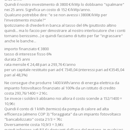
Quindi il nostro investimento di 3800 €/kWp lo dobbiamo "spalmare"
nei 25 anni. Significa un costo di 152 €/kWp/anno.
Qualcuno potrebbe dire: "e se non avessi i 3800€/kWp per
l'investimento iniziale?"
Ipotizziamo di chiederli in banca al tasso del 6% (piuttosto altino
quindi... ma lo faccio per dimostrare al nostro interlocutore che i conti
tornano benissimo...) e quindi facciamo di tutto per far "ingrassare"
anche le banche...
importo finanziato € 3800
tasso di interesse fisso 6%
durata 25 anni
rata mensile € 24,48 pari a 293,76 €/anno
per un capitale restituito pari ad € 7345,04 (interessi pari ad €3545,04
pari al 48,3%)
Ne consegue che produrre 1400 kWh/anno di energia elettrica da
impianto fotovoltaico finanziato al 100% da un istituto di credito
costa 293,76/1400 = 21€c.
Se invece i soldini li abbiamo noi allora il costo scende a 152/1400 =
10,9€c
Quindi il conto di 1 kWh (termico) da pompa di calore ad alta
efficienza (almeno COP 3) "foraggiata" da un impianto fotovoltaico
"bancabilizzato" costa 21/3 = 7€c
Diversamente costa 10,9/3 = 3,6€c
quindi inferiore agli 8,5 €c derivanti dall'uso del metano, in qualsiasi