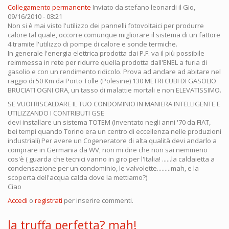
Collegamento permanente
Inviato da
stefano leonardi
il Gio,
09/16/2010 - 08:21
Non si è mai visto l'utilizzo dei pannelli fotovoltaici per produrre
calore tal quale, occorre comunque migliorare il sistema di un fattore
4 tramite l'utilizzo di pompe di calore e sonde termiche.
In generale l'energia elettrica prodotta dai P.F. va il più possibile
reimmessa in rete per ridurre quella prodotta dall'ENEL a furia di
gasolio e con un rendimento ridicolo. Prova ad andare ad abitare nel
raggio di 50 Km da Porto Tolle (Polesine) 130 METRI CUBI DI GASOLIO
BRUCIATI OGNI ORA, un tasso di malattie mortali e non ELEVATISSIMO.
SE VUOI RISCALDARE IL TUO CONDOMINIO IN MANIERA INTELLIGENTE E
UTILIZZANDO I CONTRIBUTI GSE
devi installare un sistema TOTEM (Inventato negli anni '70 da FIAT,
bei tempi quando Torino era un centro di eccellenza nelle produzioni
industriali) Per avere un Cogeneratore di alta qualità devi andarlo a
comprare in Germania da WV, non mi dire che non sai nemmeno
cos'è ( guarda che tecnici vanno in giro per l'Italia! ......la caldaietta a
condensazione per un condominio, le valvolette.........mah, e la
scoperta dell'acqua calda dove la mettiamo?)
Ciao
Accedi
o
registrati
per inserire commenti.
la truffa perfetta? mah!