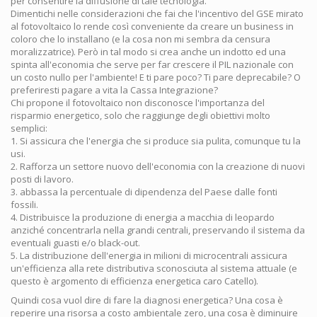
per consentire la diffusione di tale tecnologia.
Dimentichi nelle considerazioni che fai che l'incentivo del GSE mirato
al fotovoltaico lo rende così conveniente da creare un business in
coloro che lo installano (e la cosa non mi sembra da censura
moralizzatrice). Però in tal modo si crea anche un indotto ed una
spinta all'economia che serve per far crescere il PIL nazionale con
un costo nullo per l'ambiente! E ti pare poco? Ti pare deprecabile? O
preferiresti pagare a vita la Cassa Integrazione?
Chi propone il fotovoltaico non disconosce l'importanza del
risparmio energetico, solo che raggiunge degli obiettivi molto
semplici:
1. Si assicura che l'energia che si produce sia pulita, comunque tu la
usi.
2. Rafforza un settore nuovo dell'economia con la creazione di nuovi
posti di lavoro.
3. abbassa la percentuale di dipendenza del Paese dalle fonti
fossili.
4. Distribuisce la produzione di energia a macchia di leopardo
anziché concentrarla nella grandi centrali, preservando il sistema da
eventuali guasti e/o black-out.
5. La distribuzione dell'energia in milioni di microcentrali assicura
un'efficienza alla rete distributiva sconosciuta al sistema attuale (e
questo è argomento di efficienza energetica caro Catello).
Quindi cosa vuol dire di fare la diagnosi energetica? Una cosa è
reperire una risorsa a costo ambientale zero, una cosa è diminuire