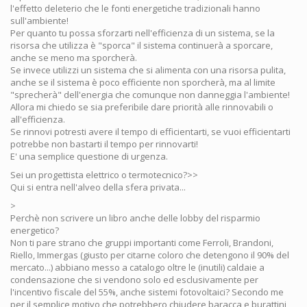
l'effetto deleterio che le fonti energetiche tradizionali hanno
sull'ambiente!
Per quanto tu possa sforzarti nell'efficienza di un sistema, se la
risorsa che utilizza è "sporca" il sistema continuerà a sporcare,
anche se meno ma sporcherà.
Se invece utilizzi un sistema che si alimenta con una risorsa pulita,
anche se il sistema è poco efficiente non sporcherà, ma al limite
"sprecherà" dell'energia che comunque non danneggia l'ambiente!
Allora mi chiedo se sia preferibile dare priorità alle rinnovabili o
all'efficienza.
Se rinnovi potresti avere il tempo di efficientarti, se vuoi efficientarti
potrebbe non bastarti il tempo per rinnovarti!
E' una semplice questione di urgenza.
Sei un progettista elettrico o termotecnico?>>
Qui si entra nell'alveo della sfera privata...
>
Perchè non scrivere un libro anche delle lobby del risparmio
energetico?
Non ti pare strano che gruppi importanti come Ferroli, Brandoni,
Riello, Immergas (giusto per citarne coloro che detengono il 90% del
mercato...) abbiano messo a catalogo oltre le (inutili) caldaie a
condensazione che si vendono solo ed esclusivamente per
l'incentivo fiscale del 55%, anche sistemi fotovoltaici? Secondo me
per il semplice motivo che potrebbero chiudere baracca e burattini