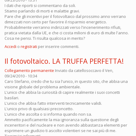
I dati che riporti si commentano da soli.
Stiamo parlando di morti e malattie gravi.
Pare che gli incentivi per il fotovoltaico dal prossimo anno verrano
dimezzati non certo per favorire il risparmio energetico.
Probabilmente verranno indirizzati verso l'incenerimento rifiuti,
pratica vietata dalla UE, e che ci costa milioni di euro di multe l'anno.
Cosa ne pensi. Ti risulta qualcosa in merito?
Accedi
o
registrati
per inserire commenti.
Il fotovoltaico. LA TRUFFA PERFETTA!
Collegamento permanente
Inviato da
catellosoccavo
il Ven,
09/24/2010 - 10:34
Caro Stefano, credo che tu sia l'unico, in questo sito, che abbia una
visione globale del problema ambientale.
L'unico che abbia la curiosità di capire realmente i suoi concetti
basilari.
L'unico che abbia fatto interventi tecnicamente validi.
L'unico privo di qualsiasi preconcetto.
L'unico che ascolta o si informa quando non sa.
Ammetto pacificamente la mia ignoranza sulla questione degli
inceneritori e del nucleare e non avendo abbastanza elementi per
esprimere un giudizio ti ascolto volentieri se ne sai più di me.
Tienimi/ci informati!