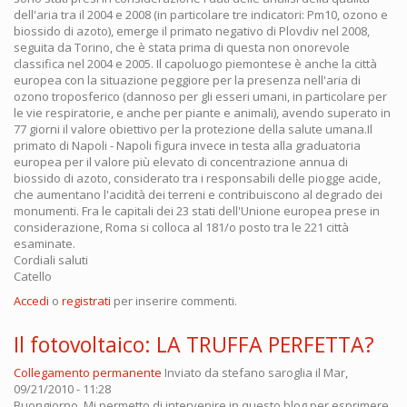
dell'aria tra il 2004 e 2008 (in particolare tre indicatori: Pm10, ozono e
biossido di azoto), emerge il primato negativo di Plovdiv nel 2008,
seguita da Torino, che è stata prima di questa non onorevole
classifica nel 2004 e 2005. Il capoluogo piemontese è anche la città
europea con la situazione peggiore per la presenza nell'aria di
ozono troposferico (dannoso per gli esseri umani, in particolare per
le vie respiratorie, e anche per piante e animali), avendo superato in
77 giorni il valore obiettivo per la protezione della salute umana.Il
primato di Napoli - Napoli figura invece in testa alla graduatoria
europea per il valore più elevato di concentrazione annua di
biossido di azoto, considerato tra i responsabili delle piogge acide,
che aumentano l'acidità dei terreni e contribuiscono al degrado dei
monumenti. Fra le capitali dei 23 stati dell'Unione europea prese in
considerazione, Roma si colloca al 181/o posto tra le 221 città
esaminate.
Cordiali saluti
Catello
Accedi
o
registrati
per inserire commenti.
Il fotovoltaico: LA TRUFFA PERFETTA?
Collegamento permanente
Inviato da
stefano saroglia
il Mar,
09/21/2010 - 11:28
Buongiorno. Mi permetto di intervenire in questo blog per esprimere