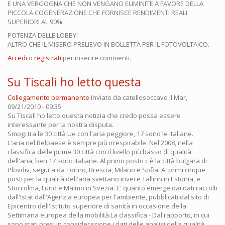
E UNA VERGOGNA CHE NON VENGANO ELIMINITE A FAVORE DELLA
PICCOLA COGENERAZIONE CHE FORNISCE RENDIMENTI REALI
SUPERIORI AL 90%
POTENZA DELLE LOBBY!
ALTRO CHE IL MISERO PRELIEVO IN BOLLETTA PER IL FOTOVOLTAICO.
Accedi
o
registrati
per inserire commenti.
Su Tiscali ho letto questa
Collegamento permanente
Inviato da
catellosoccavo
il Mar,
09/21/2010 - 09:35
Su Tiscali ho letto questa notizia che credo possa essere
interessante per la nostra disputa.
Smog: tra le 30 città Ue con l'aria peggiore, 17 sono le italiane.
L'aria nel Belpaese è sempre più irrespirabile. Nel 2008, nella
classifica delle prime 30 città con il livello più basso di qualità
dell'aria, ben 17 sono italiane. Al primo posto c'è la città bulgara di
Plovdiv, seguita da Torino, Brescia, Milano e Sofia. Ai primi cinque
posti per la qualità dell'aria svettano invece Tallinn in Estonia, e
Stoccolma, Lund e Malmo in Svezia. E' quanto emerge dai dati raccolti
dall'Istat dall'Agenzia europea per l'ambiente, pubblicati dal sito di
Epicentro dell'Istituto superiore di sanità in occasione della
Settimana europea della mobilità.La classifica - Dal rapporto, in cui
sono stati presi in considerazione i dati delle analisi della qualità