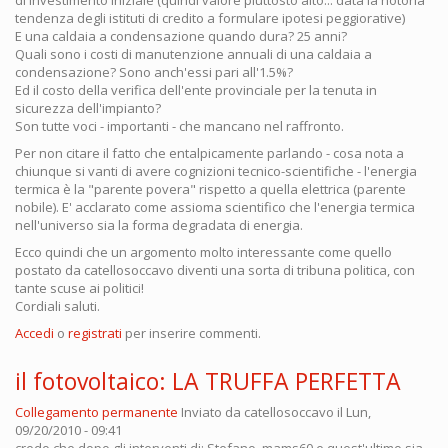
tendenza degli istituti di credito a formulare ipotesi peggiorative)
E una caldaia a condensazione quando dura? 25 anni?
Quali sono i costi di manutenzione annuali di una caldaia a
condensazione? Sono anch'essi pari all'1.5%?
Ed il costo della verifica dell'ente provinciale per la tenuta in
sicurezza dell'impianto?
Son tutte voci - importanti - che mancano nel raffronto.
Per non citare il fatto che entalpicamente parlando - cosa nota a
chiunque si vanti di avere cognizioni tecnico-scientifiche - l'energia
termica è la "parente povera" rispetto a quella elettrica (parente
nobile). E' acclarato come assioma scientifico che l'energia termica
nell'universo sia la forma degradata di energia.
Ecco quindi che un argomento molto interessante come quello
postato da catellosoccavo diventi una sorta di tribuna politica, con
tante scuse ai politici!
Cordiali saluti.
Accedi
o
registrati
per inserire commenti.
il fotovoltaico: LA TRUFFA PERFETTA
Collegamento permanente
Inviato da
catellosoccavo
il Lun,
09/20/2010 - 09:41
credo che dopo gli interventi di: Stefano, mams60 e quest'ultimo sia