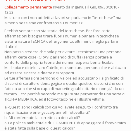
Collegamento permanente
Inviato da
ingenius
il Gio, 09/30/2010 -
13:53
Mi scuso con i non addetti ai lavori se parliamo in "tecnichese" ma
almeno possiamo confrontarci su numeri!>>
Eeehhh sempre con sta storia del tecnichese. Per fare certe
affermazioni bisogna tirare fuori i numeri e parlare in tecnichese
vista la natura TECNICA dell'argomento, altrimenti meglio parlare
d'altro!
Non posso credere che solo per evitare il tecnichese una persona
affermi certe cose (GRAVI parlando di truffa) senza portare a
conforto della propria teoria dei numeri appena ben articolati.
Mi dispiace dirtelo caro Catello, ma sono una persona che è abituata
ad essere sincera e diretta nei rapporti.
Le tue affermazioni perdono di valore ed acquistano il significato di
discorsi di carattere demagogico e qualunquistico, discorsi che son
fatti da uno che si occupa di marketing pubblicitario e non già da un
tecnico. Ecco perchè secondo me qui si sta perpetrando una sorta di
TRUFFA MEDIATICA, ed il fotovoltaico ne è l'illustre vittima.
a -Questi sono i calcoli con cui Voi avete eseguito il confronto tra
riqualificazione energetica/pannelli fotovoltaici?
b -Mi confermate la correttezza dei calcoli?
c- La politica ambientale di LEGAMBIENTE di appoggiare il fotovoltaico
è stata fatta sulla base di questi calcoli?