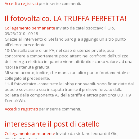
Accedi
o
registrati
per inserire commenti.
Il fotovoltaico. LA TRUFFA PERFETTA!
Collegamento permanente
Inviato da
catellosoccavo
il Gio,
09/23/2010 - 09:18
Grazie all'intervento di Stefano Saroglia aggiungo un altro punto
all'elenco precedente.
10- L'installazione di un PV, nel caso di utenze private, può
concorrere a comportamenti poco attenti nei confronti dell'utilizzo
dell'energia elettrica in quanto viene attribuito scarso valore ad una
risorsa ritenuta gratuita.
Mi sono accorto, inoltre, che manca un altro punto fondamentale e
collegato al precedente.
11- Il fotovoltaico -come tutte le lobby rinnovabili- sono finanziate dal
popolo sovrano a sua insaputa tramite il prelievo forzato dalla
bolletta della componente A3 della tariffa elettrica pari circa 0,8...1,9
€cent/kWh.
Accedi
o
registrati
per inserire commenti.
interessante il post di catello
Collegamento permanente
Inviato da
stefano leonardi
il Gio,
09/23/2010 - 13:31