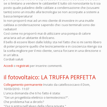
se si limitano a vendere le caldaiette! E tutto ciò nonostante tu ti sia
posto quale paladino delle caldaie a condensazione che (scusami
tanto) sono un insulto alla tecnologia se non accorpate a sistemi a
bassa temperatura!
Io non proporrò mai ad un mio cliente di investire in una inutile
caldaia a condensazione sapendo che i suoi terminali sono dei
radiatori!
Così come no proporrò mai di utilizzare una pompa di calore
aria/aria ad un abitante di Bolzano.
Il bello di essere liberi dalle lobby sta nel fatto che io mi sento libero
di poter proporre quello che tecnicamente e in coscienza ritengo sia
la scelta migliore per il mio cliente, senza forzare in una direzione o
in un'altra.
Cordiali saluti
Accedi
o
registrati
per inserire commenti.
il fotovoltaico: LA TRUFFA PERFETTA
Collegamento permanente
Inviato da
catellosoccavo
il Dom,
10/03/2010 - 11:07
L'unica domanda che ti ho fatto é stata:
"Sei un progettista elettrico o termotecnico?".
Che problema hai a dircelo?
"Qui si entra nell'alveo della sfera privata "