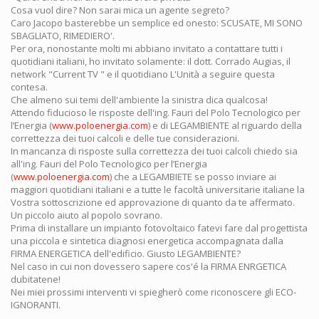
Cosa vuol dire? Non sarai mica un agente segreto?
Caro Jacopo basterebbe un semplice ed onesto: SCUSATE, MI SONO
SBAGLIATO, RIMEDIERO'.
Per ora, nonostante molti mi abbiano invitato a contattare tutti i
quotidiani italiani, ho invitato solamente: il dott. Corrado Augias, il
network "Current TV " e il quotidiano L'Unità a seguire questa
contesa.
Che almeno sui temi dell'ambiente la sinistra dica qualcosa!
Attendo fiducioso le risposte dell'ing. Fauri del Polo Tecnologico per
l’Energia (
www.poloenergia.com
) e di LEGAMBIENTE al riguardo della
correttezza dei tuoi calcoli e delle tue considerazioni.
In mancanza di risposte sulla correttezza dei tuoi calcoli chiedo sia
all'ing. Fauri del Polo Tecnologico per l’Energia
(
www.poloenergia.com
) che a LEGAMBIETE se posso inviare ai
maggiori quotidiani italiani e a tutte le facoltà universitarie italiane la
Vostra sottoscrizione ed approvazione di quanto da te affermato.
Un piccolo aiuto al popolo sovrano.
Prima di installare un impianto fotovoltaico fatevi fare dal progettista
una piccola e sintetica diagnosi energetica accompagnata dalla
FIRMA ENERGETICA dell'edificio. Giusto LEGAMBIENTE?
Nel caso in cui non dovessero sapere cos'é la FIRMA ENRGETICA
dubitatene!
Nei miei prossimi interventi vi spiegherò come riconoscere gli ECO-
IGNORANTI.