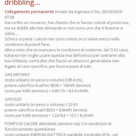
dribbling...
Collegamento permanente
Inviato da
ingenius
il Gio, 09/30/2010 -
07:38
Hai scritto un romanzo, hai chiesto che io faccia i calcoli al posto tuo,
ma se dribbli alle mie domande io non sono uno che è bravino a
calcio...
Scherzi a parte i calcoli non sono noiosi se si viene messi nelle
condizioni di poterli fare.
Allora visto che mi mancano le condizioni al contorno, del TUO caso,
tuttavia non voglio usare questa mia deficienza per sottrarmi alla
tua richiesta, vorrà dire che faccio un discorso generalista non
legato al caso specifico, per buona pace di tutti.
GAS METANO:
costo unitario (in peso o volume) 0.85 €/mc,
potere calorifico kcal/mc 8500 = 10kWh (termici)
costo per kWh (termico) = 0.85/10 = 8,5 €c/kWh
GASOLIO:
costo unitario (in peso o volume) 1.22 €/l
potere calorifico kcal/l 8250 = 9,6kWh (termici)
costo per kWh (termico) = 1,22/9,6 = 127,1 €c/kWh
POMPA DI CALORE detraibile (almeno cop 3 in condizioni di
funzionamento quotidiane)
costo unitario ENERGIA ELETTRICA variabile (contratto BTA - usi