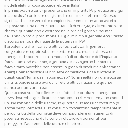
modelli elettrici, cosa succederebbe in Italia?
In primis occorre tener presente che un impianto FV produce energia
in accordo a) con le ore del giorno b) con i mesi dell'anno. Questo
significa che se è vero che complessivamente in un anno avrei a
disposizione una determinata quantità di energia, è altrettanto vero
che tale quantità non è costante nelle ore del giorno e nei mesi
dell'anno (picco di produzione a luglio, minimo a gennaio ecc). Stesso
discorso per quanto riguarda la potenza in kW.
Il problema è che il carico elettrico (es. stufetta, frigorifero,
congelatore ecc) potrebbe presentare una curva di richiesta di
energia in disaccordo con la modalità di produzione dell'impianto
fotovoltaico. Ad esempio, a gennaio a mezzogiorno l'impianto
fotovoltaico potrebbe non essere in grado di produrre abbastanza
energia per soddisfare le richieste domestiche. Cosa succede in
questi casi? Non si usa l'apparecchio? No, in realtà non ci si accorge
di nulla, poichè si preleva dalla rete elettrica nazionale quanto
manca per arrivare a pari.
Questo caso vuol far riflettere sul fatto che produrre energia non
deve/dovrebbe giustificare comportamenti che non tengano conto di
un uso razionale delle risorse, in quanto a un maggior consumo (o
anche semplicemente a un consumo concentrato temporalmente in
periodi critici della giornata) deve corrispondere un aumento di
potenza necessaria delle centrali elettriche tradizionali per
pareggiare l'aumento delle utenze elettriche.