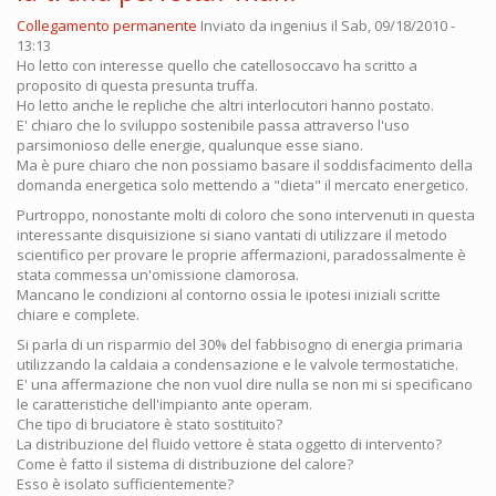
Collegamento permanente
Inviato da
ingenius
il Sab, 09/18/2010 -
13:13
Ho letto con interesse quello che catellosoccavo ha scritto a
proposito di questa presunta truffa.
Ho letto anche le repliche che altri interlocutori hanno postato.
E' chiaro che lo sviluppo sostenibile passa attraverso l'uso
parsimonioso delle energie, qualunque esse siano.
Ma è pure chiaro che non possiamo basare il soddisfacimento della
domanda energetica solo mettendo a "dieta" il mercato energetico.
Purtroppo, nonostante molti di coloro che sono intervenuti in questa
interessante disquisizione si siano vantati di utilizzare il metodo
scientifico per provare le proprie affermazioni, paradossalmente è
stata commessa un'omissione clamorosa.
Mancano le condizioni al contorno ossia le ipotesi iniziali scritte
chiare e complete.
Si parla di un risparmio del 30% del fabbisogno di energia primaria
utilizzando la caldaia a condensazione e le valvole termostatiche.
E' una affermazione che non vuol dire nulla se non mi si specificano
le caratteristiche dell'impianto ante operam.
Che tipo di bruciatore è stato sostituito?
La distribuzione del fluido vettore è stata oggetto di intervento?
Come è fatto il sistema di distribuzione del calore?
Esso è isolato sufficientemente?