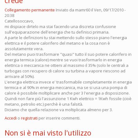
crede
Collegamento permanente
Inviato da
mamr60
il Ven, 09/17/2010 -
20:38
Catellosoccavo,
mi dispiace dirtelo ma stai facendo una discreta confusione
sull'equiparazione dell'energia che tu definisci primaria.
A parte le definizioni tu stai mettendo sullo stesso piano l'energia
elettrica e il potere calorifero del metano e la cosa non è
assolutamente vera.
Del metano puoi trasformare "quasi" tutto il suo potere calorifero in
energia termica (calore) mentre se vuoi trasformarlo in energia
elettrica o meccanica ne ottieni al massimo il 35% (solo le centrali a
turbogas con recupero di calore su turbina a vapore riescono ad
arrivare al 50%).
L'energia elettrica invece e' trasformabile completamente in energia
termica e al 90% in energia meccanica, ma se si usa una pompa di
calore è possibile moltiplicare anche per 3 l'energia a disposizione.
Quindi non fare più l'assunzione 1 Kwh elettrico = 1Kwh fossile (cioè
metano, petrolio etc.) perchè è una falsità.
Diciamo che quella relazione va moltiplicata almeno per 3.
Accedi
o
registrati
per inserire commenti.
Non si è mai visto l'utilizzo