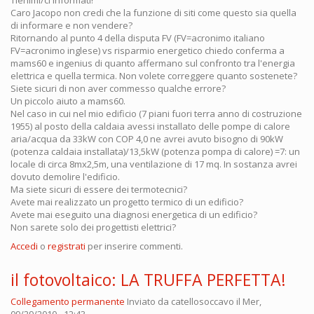
Caro Jacopo non credi che la funzione di siti come questo sia quella
di informare e non vendere?
Ritornando al punto 4 della disputa FV (FV=acronimo italiano
FV=acronimo inglese) vs risparmio energetico chiedo conferma a
mams60 e ingenius di quanto affermano sul confronto tra l'energia
elettrica e quella termica. Non volete correggere quanto sostenete?
Siete sicuri di non aver commesso qualche errore?
Un piccolo aiuto a mams60.
Nel caso in cui nel mio edificio (7 piani fuori terra anno di costruzione
1955) al posto della caldaia avessi installato delle pompe di calore
aria/acqua da 33kW con COP 4,0 ne avrei avuto bisogno di 90kW
(potenza caldaia installata)/13,5kW (potenza pompa di calore) =7: un
locale di circa 8mx2,5m, una ventilazione di 17 mq. In sostanza avrei
dovuto demolire l'edificio.
Ma siete sicuri di essere dei termotecnici?
Avete mai realizzato un progetto termico di un edificio?
Avete mai eseguito una diagnosi energetica di un edificio?
Non sarete solo dei progettisti elettrici?
Accedi
o
registrati
per inserire commenti.
il fotovoltaico: LA TRUFFA PERFETTA!
Collegamento permanente
Inviato da
catellosoccavo
il Mer,
09/29/2010 - 12:43