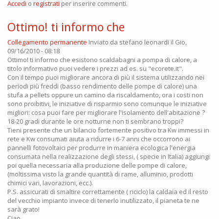
Accedi
o
registrati
per inserire commenti.
Ottimo! ti informo che
Collegamento permanente
Inviato da
stefano leonardi
il Gio,
09/16/2010 - 08:18
Ottimo! ti informo che esistono scaldabagni a pompa di calore, a
titolo informativo puoi vedere i prezzi ad es. su "ecorete.it".
Con il tempo puoi migliorare ancora di più il sistema utilizzando nei
periodi più freddi (basso rendimento delle pompe di calore) una
stufa a pellets oppure un camino da riscaldamento, ora i costi non
sono proibitivi, le iniziative di risparmio sono comunque le iniziative
migliori: cosa puoi fare per migliorare l'isolamento dell'abitazione ?
18-20 gradi durante le ore notturne non ti sembrano troppi?
Tieni presente che un bilancio fortemente positivo tra Kw immessi in
rete e Kw consumati aiuta a ridurre i 6-7 anni che occorrono ai
pannelli fotovoltaici per produrre in maniera ecologica l'energia
consumata nella realizzazione degli stessi, ( specie in Italia) aggiungi
poi quella necessaria alla produzione delle pompe di calore,
(moltissima visto la grande quantità di rame, alluminio, prodotti
chimici vari, lavorazioni, ecc.).
P.S. assicurati di smaltire correttamente ( riciclo) la caldaia ed il resto
del vecchio impianto invece di tenerlo inutilizzato, il pianeta te ne
sarà grato!
Ciao