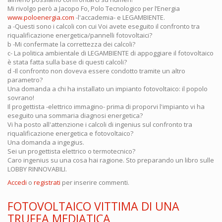
Mi rivolgo però a Jacopo Fo, Polo Tecnologico per l’Energia
www.poloenergia.com
-l'accademia- e LEGAMBIENTE.
a -Questi sono i calcoli con cui Voi avete eseguito il confronto tra
riqualificazione energetica/pannelli fotovoltaici?
b -Mi confermate la correttezza dei calcoli?
c- La politica ambientale di LEGAMBIENTE di appoggiare il fotovoltaico
è stata fatta sulla base di questi calcoli?
d -Il confronto non doveva essere condotto tramite un altro
parametro?
Una domanda a chi ha installato un impianto fotovoltaico: il popolo
sovrano!
Il progettista -elettrico immagino- prima di proporvi l'impianto vi ha
eseguito una sommaria diagnosi energetica?
Vi ha posto all'attenzione i calcoli di ingenius sul confronto tra
riqualificazione energetica e fotovoltaico?
Una domanda a ingegius.
Sei un progettista elettrico o termotecnico?
Caro ingenius su una cosa hai ragione. Sto preparando un libro sulle
LOBBY RINNOVABILI.
Accedi
o
registrati
per inserire commenti.
FOTOVOLTAICO VITTIMA DI UNA
TRUFFA MEDIATICA