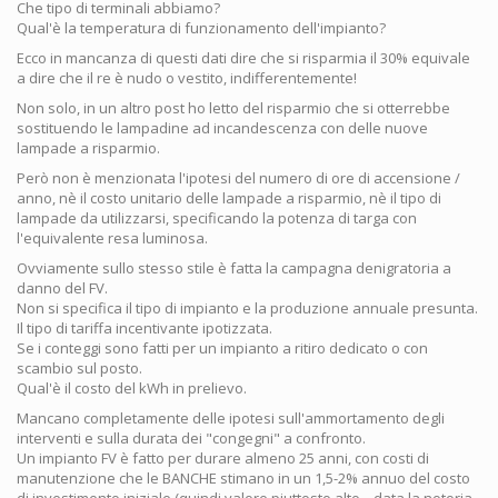
Che tipo di terminali abbiamo?
Qual'è la temperatura di funzionamento dell'impianto?
Ecco in mancanza di questi dati dire che si risparmia il 30% equivale
a dire che il re è nudo o vestito, indifferentemente!
Non solo, in un altro post ho letto del risparmio che si otterrebbe
sostituendo le lampadine ad incandescenza con delle nuove
lampade a risparmio.
Però non è menzionata l'ipotesi del numero di ore di accensione /
anno, nè il costo unitario delle lampade a risparmio, nè il tipo di
lampade da utilizzarsi, specificando la potenza di targa con
l'equivalente resa luminosa.
Ovviamente sullo stesso stile è fatta la campagna denigratoria a
danno del FV.
Non si specifica il tipo di impianto e la produzione annuale presunta.
Il tipo di tariffa incentivante ipotizzata.
Se i conteggi sono fatti per un impianto a ritiro dedicato o con
scambio sul posto.
Qual'è il costo del kWh in prelievo.
Mancano completamente delle ipotesi sull'ammortamento degli
interventi e sulla durata dei "congegni" a confronto.
Un impianto FV è fatto per durare almeno 25 anni, con costi di
manutenzione che le BANCHE stimano in un 1,5-2% annuo del costo
di investimento iniziale (quindi valore piuttosto alto... data la notoria