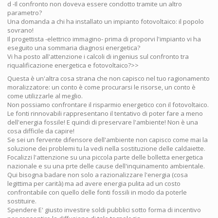
d -Il confronto non doveva essere condotto tramite un altro
parametro?
Una domanda a chi ha installato un impianto fotovoltaico: il popolo
sovrano!
Il progettista -elettrico immagino- prima di proporvi l'impianto vi ha
eseguito una sommaria diagnosi energetica?
Vi ha posto all'attenzione i calcoli di ingenius sul confronto tra
riqualificazione energetica e fotovoltaico?>>
Questa è un'altra cosa strana che non capisco nel tuo ragionamento
moralizzatore: un conto è come procurarsi le risorse, un conto è
come utilizzarle al meglio.
Non possiamo confrontare il risparmio energetico con il fotovoltaico.
Le fonti rinnovabili rappresentano il tentativo di poter fare a meno
dell'energia fossile! E quindi di preservare l'ambiente! Non è una
cosa difficile da capire!
Se sei un fervente difensore dell'ambiente non capisco come mai la
soluzione dei problemi tu la vedi nella sostituzione delle caldaiette.
Focalizzi l'attenzione su una piccola parte delle bolletta energetica
nazionale e su una prte delle cause dell'inquinamento ambientale.
Qui bisogna badare non solo a razionalizzare l'energia (cosa
legittima per carità) ma ad avere energia pulita ad un costo
confrontabile con quello delle fonti fossili in modo da poterle
sostituire.
Spendere E' giusto investire soldi pubblici sotto forma di incentivo