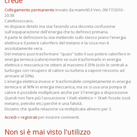
crede
Collegamento permanente
Inviato da
mamr60
il Ven, 09/17/2010 -
20:38
Catellosoccavo,
mi dispiace dirtelo ma stai facendo una discreta confusione
sull'equiparazione dell'energia che tu definisci primaria.
A parte le definizioni tu stai mettendo sullo stesso piano l'energia
elettrica e il potere calorifero del metano e la cosa non è
assolutamente vera.
Del metano puoi trasformare "quasi" tutto il suo potere calorifero in
energia termica (calore) mentre se vuoi trasformarlo in energia
elettrica o meccanica ne ottieni al massimo il 35% (solo le centrali a
turbogas con recupero di calore su turbina a vapore riescono ad
arrivare al 50%).
L'energia elettrica invece e' trasformabile completamente in energia
termica e al 90% in energia meccanica, ma se si usa una pompa di
calore è possibile moltiplicare anche per 3 l'energia a disposizione.
Quindi non fare più l'assunzione 1 Kwh elettrico = 1Kwh fossile (cioè
metano, petrolio etc.) perchè è una falsità.
Diciamo che quella relazione va moltiplicata almeno per 3.
Accedi
o
registrati
per inserire commenti.
Non si è mai visto l'utilizzo