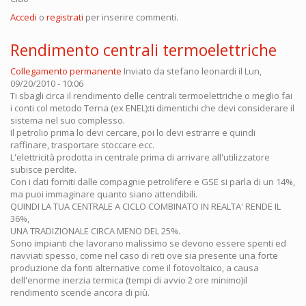
Accedi
o
registrati
per inserire commenti.
Rendimento centrali termoelettriche
Collegamento permanente
Inviato da
stefano leonardi
il Lun,
09/20/2010 - 10:06
Ti sbagli circa il rendimento delle centrali termoelettriche o meglio fai
i conti col metodo Terna (ex ENEL):ti dimentichi che devi considerare il
sistema nel suo complesso.
Il petrolio prima lo devi cercare, poi lo devi estrarre e quindi
raffinare, trasportare stoccare ecc.
L'elettricità prodotta in centrale prima di arrivare all'utilizzatore
subisce perdite.
Con i dati forniti dalle compagnie petrolifere e GSE si parla di un 14%,
ma puoi immaginare quanto siano attendibili.
QUINDI LA TUA CENTRALE A CICLO COMBINATO IN REALTA' RENDE IL
36%,
UNA TRADIZIONALE CIRCA MENO DEL 25%.
Sono impianti che lavorano malissimo se devono essere spenti ed
riavviati spesso, come nel caso di reti ove sia presente una forte
produzione da fonti alternative come il fotovoltaico, a causa
dell'enorme inerzia termica (tempi di avvio 2 ore minimo)il
rendimento scende ancora di più.