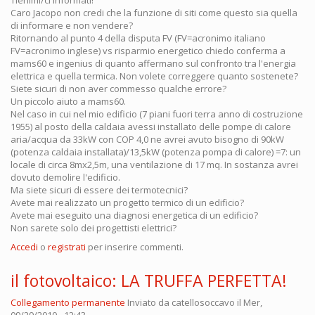
Caro Jacopo non credi che la funzione di siti come questo sia quella
di informare e non vendere?
Ritornando al punto 4 della disputa FV (FV=acronimo italiano
FV=acronimo inglese) vs risparmio energetico chiedo conferma a
mams60 e ingenius di quanto affermano sul confronto tra l'energia
elettrica e quella termica. Non volete correggere quanto sostenete?
Siete sicuri di non aver commesso qualche errore?
Un piccolo aiuto a mams60.
Nel caso in cui nel mio edificio (7 piani fuori terra anno di costruzione
1955) al posto della caldaia avessi installato delle pompe di calore
aria/acqua da 33kW con COP 4,0 ne avrei avuto bisogno di 90kW
(potenza caldaia installata)/13,5kW (potenza pompa di calore) =7: un
locale di circa 8mx2,5m, una ventilazione di 17 mq. In sostanza avrei
dovuto demolire l'edificio.
Ma siete sicuri di essere dei termotecnici?
Avete mai realizzato un progetto termico di un edificio?
Avete mai eseguito una diagnosi energetica di un edificio?
Non sarete solo dei progettisti elettrici?
Accedi
o
registrati
per inserire commenti.
il fotovoltaico: LA TRUFFA PERFETTA!
Collegamento permanente
Inviato da
catellosoccavo
il Mer,
09/29/2010 - 12:43