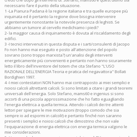
necessario fare il punto della situazione.
1 -La Pianura Padana è la regione italiana e tra quelle europee più
inquinata ed è pertanto la regione dove bisogna intervenire
urgentemente nonostante la notevole presenza di leghisti. Se
abbiamo un tumore al cervello medichiamo i piedi?
2- la maggior causa di inquinamento è dovuta al riscaldamento degli
edifici.
3 -I tecnici intervenuti in questa disputa e i sarti/consulenti di Jacopo
Fo non hanno mai eseguito e posto all'attenzione del popolo
sovrano (sono troppo marxista?) un'analisi degli interventi
energeticamente più convenienti e pertanto non hanno sicuramente
letto il libro dell'inventore del totem che cita Stefano "L'USO
RAZIONALE DELL'ENERGIA Teoria e pratica del negavattora" Bollati
Bordighieri 1997.
4 -I miei contestatori NON hanno mai contrapposto ai miei semplici e
noiosi calcoli altrettanti calcoli. Si sono limitati a citare i grandi teoremi
universali dell'energia. Solo Stefano, mams60 e ingenius si sono
accorti di una piccola approssimazione che ho fatto eguagliando
l'energia elettrica a quella termica. Attendo i calcoli dei tre attenti
lettori per spiegare le mie motivazioni (troppo comodo che sia
sempre io ad espormi in calcoli!) e pertanto finché non saranno
presenti i semplici e noiosi calcoli che dimostrino che non vale
l'equiparazione di energia elettrica con energia termica valgono le
mie considerazioni.