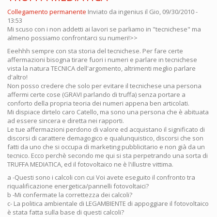
Collegamento permanente
Inviato da
ingenius
il Gio, 09/30/2010 -
13:53
Mi scuso con i non addetti ai lavori se parliamo in "tecnichese" ma
almeno possiamo confrontarci su numeri!>>
Eeehhh sempre con sta storia del tecnichese. Per fare certe
affermazioni bisogna tirare fuori i numeri e parlare in tecnichese
vista la natura TECNICA dell'argomento, altrimenti meglio parlare
d'altro!
Non posso credere che solo per evitare il tecnichese una persona
affermi certe cose (GRAVI parlando di truffa) senza portare a
conforto della propria teoria dei numeri appena ben articolati.
Mi dispiace dirtelo caro Catello, ma sono una persona che è abituata
ad essere sincera e diretta nei rapporti.
Le tue affermazioni perdono di valore ed acquistano il significato di
discorsi di carattere demagogico e qualunquistico, discorsi che son
fatti da uno che si occupa di marketing pubblicitario e non già da un
tecnico. Ecco perchè secondo me qui si sta perpetrando una sorta di
TRUFFA MEDIATICA, ed il fotovoltaico ne è l'illustre vittima.
a -Questi sono i calcoli con cui Voi avete eseguito il confronto tra
riqualificazione energetica/pannelli fotovoltaici?
b -Mi confermate la correttezza dei calcoli?
c- La politica ambientale di LEGAMBIENTE di appoggiare il fotovoltaico
è stata fatta sulla base di questi calcoli?