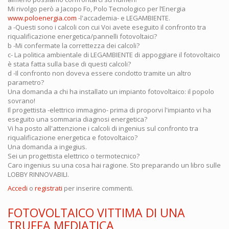
Mi rivolgo però a Jacopo Fo, Polo Tecnologico per l’Energia
www.poloenergia.com
-l'accademia- e LEGAMBIENTE.
a -Questi sono i calcoli con cui Voi avete eseguito il confronto tra
riqualificazione energetica/pannelli fotovoltaici?
b -Mi confermate la correttezza dei calcoli?
c- La politica ambientale di LEGAMBIENTE di appoggiare il fotovoltaico
è stata fatta sulla base di questi calcoli?
d -Il confronto non doveva essere condotto tramite un altro
parametro?
Una domanda a chi ha installato un impianto fotovoltaico: il popolo
sovrano!
Il progettista -elettrico immagino- prima di proporvi l'impianto vi ha
eseguito una sommaria diagnosi energetica?
Vi ha posto all'attenzione i calcoli di ingenius sul confronto tra
riqualificazione energetica e fotovoltaico?
Una domanda a ingegius.
Sei un progettista elettrico o termotecnico?
Caro ingenius su una cosa hai ragione. Sto preparando un libro sulle
LOBBY RINNOVABILI.
Accedi
o
registrati
per inserire commenti.
FOTOVOLTAICO VITTIMA DI UNA
TRUFFA MEDIATICA