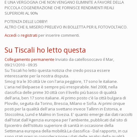
E UNA VERGOGNA CHE NON VENGANO ELIMINITE A FAVORE DELLA
PICCOLA COGENERAZIONE CHE FORNISCE RENDIMENTI REALI
SUPERIORI AL 90%
POTENZA DELLE LOBBY!
ALTRO CHE IL MISERO PRELIEVO IN BOLLETTA PER IL FOTOVOLTAICO.
Accedi
o
registrati
per inserire commenti.
Su Tiscali ho letto questa
Collegamento permanente
Inviato da
catellosoccavo
il Mar,
09/21/2010 - 09:35
Su Tiscali ho letto questa notizia che credo possa essere
interessante per la nostra disputa.
Smog: tra le 30 città Ue con l'aria peggiore, 17 sono le italiane.
L'aria nel Belpaese è sempre più irrespirabile. Nel 2008, nella
classifica delle prime 30 città con il livello più basso di qualità
dell'aria, ben 17 sono italiane. Al primo posto c'è la città bulgara di
Plovdiv, seguita da Torino, Brescia, Milano e Sofia. Ai primi cinque
posti per la qualità dell'aria svettano invece Tallinn in Estonia, e
Stoccolma, Lund e Malmo in Svezia. E' quanto emerge dai dati raccolti
dall'Istat dall'Agenzia europea per l'ambiente, pubblicati dal sito di
Epicentro dell'Istituto superiore di sanità in occasione della
Settimana europea della mobilità.La classifica - Dal rapporto, in cui
sono stati presi in considerazione i dati delle analisi della qualità