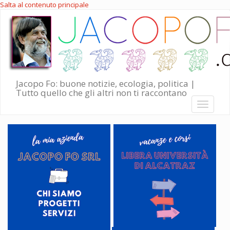
Salta al contenuto principale
Jacopo Fo: buone notizie, ecologia, politica |
Tutto quello che gli altri non ti raccontano
Toggle
navigati