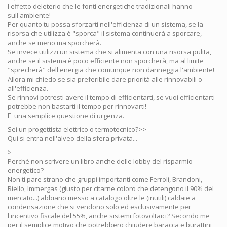
l'effetto deleterio che le fonti energetiche tradizionali hanno
sull'ambiente!
Per quanto tu possa sforzarti nell'efficienza di un sistema, se la
risorsa che utilizza è "sporca" il sistema continuerà a sporcare,
anche se meno ma sporcherà.
Se invece utilizzi un sistema che si alimenta con una risorsa pulita,
anche se il sistema è poco efficiente non sporcherà, ma al limite
"sprecherà" dell'energia che comunque non danneggia l'ambiente!
Allora mi chiedo se sia preferibile dare priorità alle rinnovabili o
all'efficienza.
Se rinnovi potresti avere il tempo di efficientarti, se vuoi efficientarti
potrebbe non bastarti il tempo per rinnovarti!
E' una semplice questione di urgenza.
Sei un progettista elettrico o termotecnico?>>
Qui si entra nell'alveo della sfera privata...
>
Perchè non scrivere un libro anche delle lobby del risparmio
energetico?
Non ti pare strano che gruppi importanti come Ferroli, Brandoni,
Riello, Immergas (giusto per citarne coloro che detengono il 90% del
mercato...) abbiano messo a catalogo oltre le (inutili) caldaie a
condensazione che si vendono solo ed esclusivamente per
l'incentivo fiscale del 55%, anche sistemi fotovoltaici? Secondo me
per il semplice motivo che potrebbero chiudere baracca e burattini