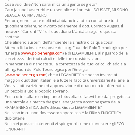
Cosa vuol dire? Non sarai mica un agente segreto?
Caro Jacopo basterebbe un semplice ed onesto: SCUSATE, MI SONO
SBAGLIATO, RIMEDIERO'.
Per ora, nonostante molti mi abbiano invitato a contattare tutti i
quotidiani italiani, ho invitato solamente: il dott. Corrado Augias, il
network "Current TV " e il quotidiano L'Unità a seguire questa
contesa.
Che almeno sui temi dell'ambiente la sinistra dica qualcosa!
Attendo fiducioso le risposte dell'ing. Fauri del Polo Tecnologico per
l’Energia (
www.poloenergia.com
) e di LEGAMBIENTE al riguardo della
correttezza dei tuoi calcoli e delle tue considerazioni.
In mancanza di risposte sulla correttezza dei tuoi calcoli chiedo sia
all'ing. Fauri del Polo Tecnologico per l’Energia
(
www.poloenergia.com
) che a LEGAMBIETE se posso inviare ai
maggiori quotidiani italiani e a tutte le facoltà universitarie italiane la
Vostra sottoscrizione ed approvazione di quanto da te affermato.
Un piccolo aiuto al popolo sovrano.
Prima di installare un impianto fotovoltaico fatevi fare dal progettista
una piccola e sintetica diagnosi energetica accompagnata dalla
FIRMA ENERGETICA dell'edificio. Giusto LEGAMBIENTE?
Nel caso in cui non dovessero sapere cos'é la FIRMA ENRGETICA
dubitatene!
Nei miei prossimi interventi vi spiegherò come riconoscere gli ECO-
IGNORANTI.