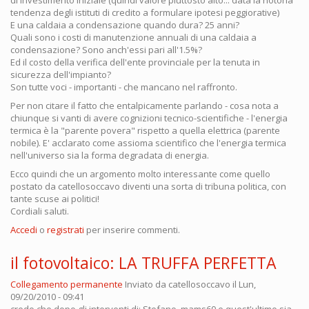
tendenza degli istituti di credito a formulare ipotesi peggiorative)
E una caldaia a condensazione quando dura? 25 anni?
Quali sono i costi di manutenzione annuali di una caldaia a
condensazione? Sono anch'essi pari all'1.5%?
Ed il costo della verifica dell'ente provinciale per la tenuta in
sicurezza dell'impianto?
Son tutte voci - importanti - che mancano nel raffronto.
Per non citare il fatto che entalpicamente parlando - cosa nota a
chiunque si vanti di avere cognizioni tecnico-scientifiche - l'energia
termica è la "parente povera" rispetto a quella elettrica (parente
nobile). E' acclarato come assioma scientifico che l'energia termica
nell'universo sia la forma degradata di energia.
Ecco quindi che un argomento molto interessante come quello
postato da catellosoccavo diventi una sorta di tribuna politica, con
tante scuse ai politici!
Cordiali saluti.
Accedi
o
registrati
per inserire commenti.
il fotovoltaico: LA TRUFFA PERFETTA
Collegamento permanente
Inviato da
catellosoccavo
il Lun,
09/20/2010 - 09:41
credo che dopo gli interventi di: Stefano, mams60 e quest'ultimo sia