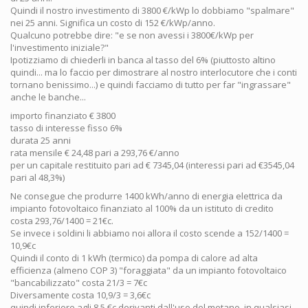
Quindi il nostro investimento di 3800 €/kWp lo dobbiamo "spalmare"
nei 25 anni. Significa un costo di 152 €/kWp/anno.
Qualcuno potrebbe dire: "e se non avessi i 3800€/kWp per
l'investimento iniziale?"
Ipotizziamo di chiederli in banca al tasso del 6% (piuttosto altino
quindi... ma lo faccio per dimostrare al nostro interlocutore che i conti
tornano benissimo...) e quindi facciamo di tutto per far "ingrassare"
anche le banche...
importo finanziato € 3800
tasso di interesse fisso 6%
durata 25 anni
rata mensile € 24,48 pari a 293,76 €/anno
per un capitale restituito pari ad € 7345,04 (interessi pari ad €3545,04
pari al 48,3%)
Ne consegue che produrre 1400 kWh/anno di energia elettrica da
impianto fotovoltaico finanziato al 100% da un istituto di credito
costa 293,76/1400 = 21€c.
Se invece i soldini li abbiamo noi allora il costo scende a 152/1400 =
10,9€c
Quindi il conto di 1 kWh (termico) da pompa di calore ad alta
efficienza (almeno COP 3) "foraggiata" da un impianto fotovoltaico
"bancabilizzato" costa 21/3 = 7€c
Diversamente costa 10,9/3 = 3,6€c
quindi inferiore agli 8,5 €c derivanti dall'uso del metano, in qualsiasi