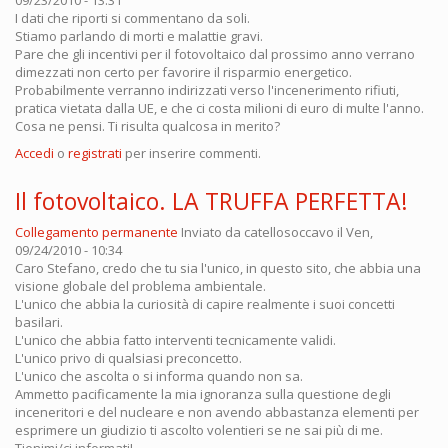
I dati che riporti si commentano da soli.
Stiamo parlando di morti e malattie gravi.
Pare che gli incentivi per il fotovoltaico dal prossimo anno verrano
dimezzati non certo per favorire il risparmio energetico.
Probabilmente verranno indirizzati verso l'incenerimento rifiuti,
pratica vietata dalla UE, e che ci costa milioni di euro di multe l'anno.
Cosa ne pensi. Ti risulta qualcosa in merito?
Accedi
o
registrati
per inserire commenti.
Il fotovoltaico. LA TRUFFA PERFETTA!
Collegamento permanente
Inviato da
catellosoccavo
il Ven,
09/24/2010 - 10:34
Caro Stefano, credo che tu sia l'unico, in questo sito, che abbia una
visione globale del problema ambientale.
L'unico che abbia la curiosità di capire realmente i suoi concetti
basilari.
L'unico che abbia fatto interventi tecnicamente validi.
L'unico privo di qualsiasi preconcetto.
L'unico che ascolta o si informa quando non sa.
Ammetto pacificamente la mia ignoranza sulla questione degli
inceneritori e del nucleare e non avendo abbastanza elementi per
esprimere un giudizio ti ascolto volentieri se ne sai più di me.
Tienimi/ci informati!