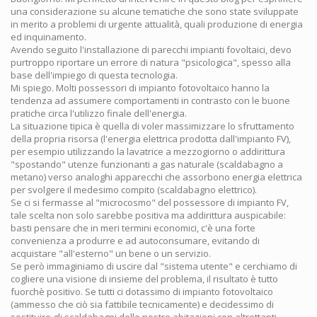
una considerazione su alcune tematiche che sono state sviluppate
in merito a problemi di urgente attualità, quali produzione di energia
ed inquinamento.
Avendo seguito l'installazione di parecchi impianti fovoltaici, devo
purtroppo riportare un errore di natura "psicologica", spesso alla
base dell'impiego di questa tecnologia.
Mi spiego. Molti possessori di impianto fotovoltaico hanno la
tendenza ad assumere comportamenti in contrasto con le buone
pratiche circa l'utilizzo finale dell'energia.
La situazione tipica è quella di voler massimizzare lo sfruttamento
della propria risorsa (l'energia elettrica prodotta dall'impianto FV),
per esempio utilizzando la lavatrice a mezzogiorno o addirittura
"spostando" utenze funzionanti a gas naturale (scaldabagno a
metano) verso analoghi apparecchi che assorbono energia elettrica
per svolgere il medesimo compito (scaldabagno elettrico).
Se ci si fermasse al "microcosmo" del possessore di impianto FV,
tale scelta non solo sarebbe positiva ma addirittura auspicabile:
basti pensare che in meri termini economici, c'è una forte
convenienza a produrre e ad autoconsumare, evitando di
acquistare "all'esterno" un bene o un servizio.
Se però immaginiamo di uscire dal "sistema utente" e cerchiamo di
cogliere una visione di insieme del problema, il risultato è tutto
fuorchè positivo. Se tutti ci dotassimo di impianto fotovoltaico
(ammesso che ciò sia fattibile tecnicamente) e decidessimo di
sostituire gli scaldabagni delle nostre abitazioni con altrettanti