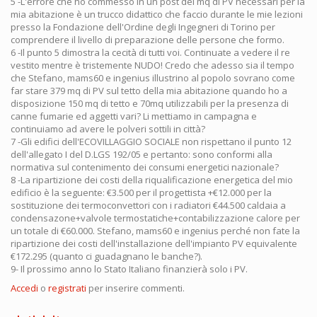
5 -L'errore che ho commesso in un post dei mq di PV necessari per la
mia abitazione è un trucco didattico che faccio durante le mie lezioni
presso la Fondazione dell'Ordine degli Ingegneri di Torino per
comprendere il livello di preparazione delle persone che formo.
6 -Il punto 5 dimostra la cecità di tutti voi. Continuate a vedere il re
vestito mentre è tristemente NUDO! Credo che adesso sia il tempo
che Stefano, mams60 e ingenius illustrino al popolo sovrano come
far stare 379 mq di PV sul tetto della mia abitazione quando ho a
disposizione 150 mq di tetto e 70mq utilizzabili per la presenza di
canne fumarie ed aggetti vari? Li mettiamo in campagna e
continuiamo ad avere le polveri sottili in città?
7 -Gli edifici dell'ECOVILLAGGIO SOCIALE non rispettano il punto 12
dell'allegato I del D.LGS 192/05 e pertanto: sono conformi alla
normativa sul contenimento dei consumi energetici nazionale?
8 -La ripartizione dei costi della riqualificazione energetica del mio
edificio è la seguente: €3.500 per il progettista +€12.000 per la
sostituzione dei termoconvettori con i radiatori €44.500 caldaia a
condensazone+valvole termostatiche+contabilizzazione calore per
un totale di €60.000. Stefano, mams60 e ingenius perché non fate la
ripartizione dei costi dell'installazione dell'impianto PV equivalente
€172.295 (quanto ci guadagnano le banche?).
9- Il prossimo anno lo Stato Italiano finanzierà solo i PV.
Accedi
o
registrati
per inserire commenti.