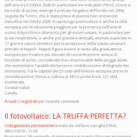
dell'aria tra il 2004 e 2008 (in particolare tre indicatori: Pm10, ozono e
biossido di azoto), emerge il primato negativo di Plovdiv nel 2008,
seguita da Torino, che è stata prima di questa non onorevole
classifica nel 2004 e 2005. Il capoluogo piemontese è anche la città
europea con la situazione peggiore per la presenza nell'aria di
ozono troposferico (dannoso per gli esseri umani, in particolare per
le vie respiratorie, e anche per piante e animali), avendo superato in
77 giorni il valore obiettivo per la protezione della salute umana.Il
primato di Napoli - Napoli figura invece in testa alla graduatoria
europea per il valore più elevato di concentrazione annua di
biossido di azoto, considerato tra i responsabili delle piogge acide,
che aumentano l'acidità dei terreni e contribuiscono al degrado dei
monumenti. Fra le capitali dei 23 stati dell'Unione europea prese in
considerazione, Roma si colloca al 181/o posto tra le 221 città
esaminate.
Cordiali saluti
Catello
Accedi
o
registrati
per inserire commenti.
Il fotovoltaico: LA TRUFFA PERFETTA?
Collegamento permanente
Inviato da
stefano saroglia
il Mar,
09/21/2010 - 11:28
Buongiorno. Mi permetto di intervenire in questo blog per esprimere