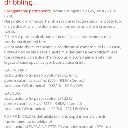
dribbling...
Collegamento permanente
Inviato da
ingenius
il Gio, 09/30/2010 -
07:38
Hai scritto un romanzo, hai chiesto che io faccia i calcoli al posto tuo,
ma se dribbli alle mie domande io non sono uno che è bravino a
calcio...
Scherzi a parte i calcoli non sono noiosi se si viene messi nelle
condizioni di poterli fare.
Allora visto che mi mancano le condizioni al contorno, del TUO caso,
tuttavia non voglio usare questa mia deficienza per sottrarmi alla
tua richiesta, vorrà dire che faccio un discorso generalista non
legato al caso specifico, per buona pace di tutti.
GAS METANO:
costo unitario (in peso o volume) 0.85 €/mc,
potere calorifico kcal/mc 8500 = 10kWh (termici)
costo per kWh (termico) = 0.85/10 = 8,5 €c/kWh
GASOLIO:
costo unitario (in peso o volume) 1.22 €/l
potere calorifico kcal/l 8250 = 9,6kWh (termici)
costo per kWh (termico) = 1,22/9,6 = 127,1 €c/kWh
POMPA DI CALORE detraibile (almeno cop 3 in condizioni di
funzionamento quotidiane)
costo unitario ENERGIA ELETTRICA variabile (contratto BTA - usi