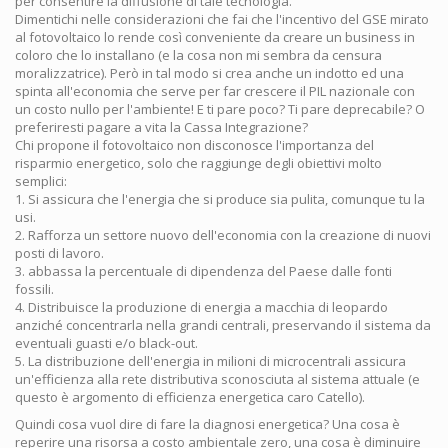
per consentire la diffusione di tale tecnologia.
Dimentichi nelle considerazioni che fai che l'incentivo del GSE mirato
al fotovoltaico lo rende così conveniente da creare un business in
coloro che lo installano (e la cosa non mi sembra da censura
moralizzatrice). Però in tal modo si crea anche un indotto ed una
spinta all'economia che serve per far crescere il PIL nazionale con
un costo nullo per l'ambiente! E ti pare poco? Ti pare deprecabile? O
preferiresti pagare a vita la Cassa Integrazione?
Chi propone il fotovoltaico non disconosce l'importanza del
risparmio energetico, solo che raggiunge degli obiettivi molto
semplici:
1. Si assicura che l'energia che si produce sia pulita, comunque tu la
usi.
2. Rafforza un settore nuovo dell'economia con la creazione di nuovi
posti di lavoro.
3. abbassa la percentuale di dipendenza del Paese dalle fonti
fossili.
4. Distribuisce la produzione di energia a macchia di leopardo
anziché concentrarla nella grandi centrali, preservando il sistema da
eventuali guasti e/o black-out.
5. La distribuzione dell'energia in milioni di microcentrali assicura
un'efficienza alla rete distributiva sconosciuta al sistema attuale (e
questo è argomento di efficienza energetica caro Catello).
Quindi cosa vuol dire di fare la diagnosi energetica? Una cosa è
reperire una risorsa a costo ambientale zero, una cosa è diminuire