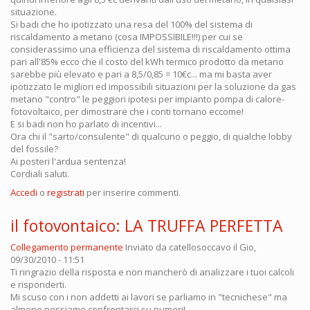
situazione.
Si badi che ho ipotizzato una resa del 100% del sistema di
riscaldamento a metano (cosa IMPOSSIBILE!!!) per cui se
considerassimo una efficienza del sistema di riscaldamento ottima
pari all'85% ecco che il costo del kWh termico prodotto da metano
sarebbe più elevato e pari a 8,5/0,85 = 10€c... ma mi basta aver
ipotizzato le migliori ed impossibili situazioni per la soluzione da gas
metano "contro" le peggiori ipotesi per impianto pompa di calore-
fotovoltaico, per dimostrare che i conti tornano eccome!
E si badi non ho parlato di incentivi...
Ora chi il "sarto/consulente" di qualcuno o peggio, di qualche lobby
del fossile?
Ai posteri l'ardua sentenza!
Cordiali saluti.
Accedi
o
registrati
per inserire commenti.
il fotovontaico: LA TRUFFA PERFETTA
Collegamento permanente
Inviato da
catellosoccavo
il Gio,
09/30/2010 - 11:51
Ti ringrazio della risposta e non mancherò di analizzare i tuoi calcoli
e risponderti.
Mi scuso con i non addetti ai lavori se parliamo in "tecnichese" ma
almeno possiamo confrontarci su numeri!