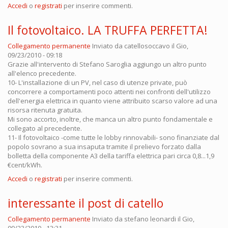
Accedi
o
registrati
per inserire commenti.
Il fotovoltaico. LA TRUFFA PERFETTA!
Collegamento permanente
Inviato da
catellosoccavo
il Gio,
09/23/2010 - 09:18
Grazie all'intervento di Stefano Saroglia aggiungo un altro punto
all'elenco precedente.
10- L'installazione di un PV, nel caso di utenze private, può
concorrere a comportamenti poco attenti nei confronti dell'utilizzo
dell'energia elettrica in quanto viene attribuito scarso valore ad una
risorsa ritenuta gratuita.
Mi sono accorto, inoltre, che manca un altro punto fondamentale e
collegato al precedente.
11- Il fotovoltaico -come tutte le lobby rinnovabili- sono finanziate dal
popolo sovrano a sua insaputa tramite il prelievo forzato dalla
bolletta della componente A3 della tariffa elettrica pari circa 0,8...1,9
€cent/kWh.
Accedi
o
registrati
per inserire commenti.
interessante il post di catello
Collegamento permanente
Inviato da
stefano leonardi
il Gio,
09/23/2010 - 13:31