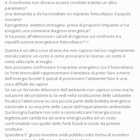
d -Il confronto non doveva essere condotto tramite un altro
parametro?
Una domanda a chi ha installato un impianto fotovoltaico: il popolo
sovrano!
Il progettista -elettrico immagino- prima di proporvi l'impianto vi ha
eseguito una sommaria diagnosi energetica?
Vi ha posto all'attenzione i calcoli di ingenius sul confronto tra
riqualificazione energetica e fotovoltaico?>>
Questa è un'altra cosa strana che non capisco nel tuo ragionamento
moralizzatore: un conto è come procurarsi le risorse, un conto è
come utilizzarle al meglio.
Non possiamo confrontare il risparmio energetico con il fotovoltaico.
Le fonti rinnovabili rappresentano il tentativo di poter fare a meno
dell'energia fossile! E quindi di preservare l'ambiente! Non è una
cosa difficile da capire!
Se sei un fervente difensore dell'ambiente non capisco come mai la
soluzione dei problemi tu la vedi nella sostituzione delle caldaiette.
Focalizzi l'attenzione su una piccola parte delle bolletta energetica
nazionale e su una prte delle cause dell'inquinamento ambientale.
Qui bisogna badare non solo a razionalizzare l'energia (cosa
legittima per carità) ma ad avere energia pulita ad un costo
confrontabile con quello delle fonti fossili in modo da poterle
sostituire.
Spendere E' giusto investire soldi pubblici sotto forma di incentivo