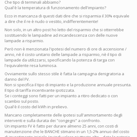
Che tipo di terminali abbiamo?
Qual'è la temperatura di funzionamento dell'impianto?
Ecco in mancanza di questi dati dire che si risparmia il 30% equivale
a dire che il re è nudo o vestito, indifferentemente!
Non solo, in un altro post ho letto del risparmio che si otterrebbe
sostituendo le lampadine ad incandescenza con delle nuove
lampade a risparmio.
Però non è menzionata l'ipotesi del numero di ore di accensione /
anno, nè il costo unitario delle lampade a risparmio, nè il tipo di
lampade da utilizzarsi, specificando la potenza di targa con
l'equivalente resa luminosa.
Ovviamente sullo stesso stile è fatta la campagna denigratoria a
danno del FV.
Non si specifica il tipo di impianto e la produzione annuale presunta.
Il tipo di tariffa incentivante ipotizzata.
Se i conteggi sono fatti per un impianto a ritiro dedicato o con
scambio sul posto.
Qual'è il costo del kWh in prelievo.
Mancano completamente delle ipotesi sull'ammortamento degli
interventi e sulla durata dei "congegni" a confronto.
Un impianto FV è fatto per durare almeno 25 anni, con costi di
manutenzione che le BANCHE stimano in un 1,5-2% annuo del costo
di investimento iniziale (quindi valore piuttosto alto... data la notoria