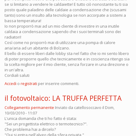
se si limitano a vendere le caldaiette! E tutto ciò nonostante tu ti sia
posto quale paladino delle caldaie a condensazione che (scusami
tanto) sono un insulto alla tecnologia se non accorpate a sistemi a
bassa temperatura!
Io non proporrò mai ad un mio cliente di investire in una inutile
caldaia a condensazione sapendo che i suoi terminali sono dei
radiatori!
Così come no proporrò mai di utilizzare una pompa di calore
aria/aria ad un abitante di Bolzano.
Il bello di essere liberi dalle lobby sta nel fatto che io mi sento libero
di poter proporre quello che tecnicamente e in coscienza ritengo sia
la scelta migliore per il mio cliente, senza forzare in una direzione o
in un'altra.
Cordiali saluti
Accedi
o
registrati
per inserire commenti.
il fotovoltaico: LA TRUFFA PERFETTA
Collegamento permanente
Inviato da
catellosoccavo
il Dom,
10/03/2010 - 11:07
L'unica domanda che ti ho fatto é stata:
"Sei un progettista elettrico o termotecnico?".
Che problema hai a dircelo?
"Qui si entra nell'alveo della sfera privata "