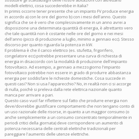
modelli elettrici, cosa succederebbe in Italia?
In primis occorre tener presente che un impianto FV produce energia
in accordo a) con le ore del giorno b) con i mesi dell'anno. Questo
significa che se è vero che complessivamente in un anno avrei a
disposizione una determinata quantità di energia, è altrettanto vero
che tale quantità non è costante nelle ore del giorno e nei mesi
dell'anno (picco di produzione a luglio, minimo a gennaio ecc). Stesso
discorso per quanto riguarda la potenza in kW.
Il problema è che il carico elettrico (es. stufetta, frigorifero,
congelatore ecc) potrebbe presentare una curva di richiesta di
energia in disaccordo con la modalità di produzione dell'impianto
fotovoltaico. Ad esempio, a gennaio a mezzogiorno l'impianto
fotovoltaico potrebbe non essere in grado di produrre abbastanza
energia per soddisfare le richieste domestiche. Cosa succede in
questi casi? Non si usa l'apparecchio? No, in realtà non ci si accorge
di nulla, poichè si preleva dalla rete elettrica nazionale quanto
manca per arrivare a pari.
Questo caso vuol far riflettere sul fatto che produrre energia non
deve/dovrebbe giustificare comportamenti che non tengano conto di
un uso razionale delle risorse, in quanto a un maggior consumo (o
anche semplicemente a un consumo concentrato temporalmente in
periodi critici della giornata) deve corrispondere un aumento di
potenza necessaria delle centrali elettriche tradizionali per
pareggiare l'aumento delle utenze elettriche.