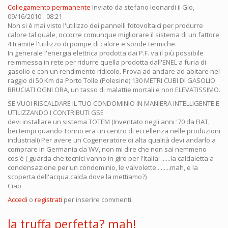
Collegamento permanente
Inviato da
stefano leonardi
il Gio,
09/16/2010 - 08:21
Non si è mai visto l'utilizzo dei pannelli fotovoltaici per produrre
calore tal quale, occorre comunque migliorare il sistema di un fattore
4 tramite l'utilizzo di pompe di calore e sonde termiche.
In generale l'energia elettrica prodotta dai P.F. va il più possibile
reimmessa in rete per ridurre quella prodotta dall'ENEL a furia di
gasolio e con un rendimento ridicolo. Prova ad andare ad abitare nel
raggio di 50 Km da Porto Tolle (Polesine) 130 METRI CUBI DI GASOLIO
BRUCIATI OGNI ORA, un tasso di malattie mortali e non ELEVATISSIMO.
SE VUOI RISCALDARE IL TUO CONDOMINIO IN MANIERA INTELLIGENTE E
UTILIZZANDO I CONTRIBUTI GSE
devi installare un sistema TOTEM (Inventato negli anni '70 da FIAT,
bei tempi quando Torino era un centro di eccellenza nelle produzioni
industriali) Per avere un Cogeneratore di alta qualità devi andarlo a
comprare in Germania da WV, non mi dire che non sai nemmeno
cos'è ( guarda che tecnici vanno in giro per l'Italia! ......la caldaietta a
condensazione per un condominio, le valvolette.........mah, e la
scoperta dell'acqua calda dove la mettiamo?)
Ciao
Accedi
o
registrati
per inserire commenti.
la truffa perfetta? mah!