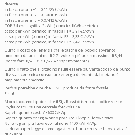
diversi)
in fascia oraria F1 = 0,11725 €/kWh
in fascia oraria F2 = 0,10010 €/kWh
in fascia oraria F3 = 0,07412 €/kWh
COP 3 il che significa 3kWh (termici) / 1kWh (elettrici)
costo per kWh (termico) in fascia F1 = 3,91 €c/kWh
costo per kWh (termico) in fascia F2 = 3,33 €c/kWh
costo per kWh (termico) in fascia F3 = 2,47 €c/kWh
Quindi il costo dell'energia (nelle tasche del popolo sovrano)
ammonta da un minimo di 2,71 volte in più ad un massimo di 3,44
(basta fare 8,5/3.91 e 8,5/2,47 rispettivamente).
Quindi il fatto che al cittadino risulti essere più vantaggioso dal punto
di vista economico consumare energia derivante dal metano è
ampiamente smentito.
Però si potrebbe dire che l'ENEL produce da fonte fossile.
E sia!
Allora facciamo l'ipotesi che il Sig. Rossi di turno dal pollice verde
voglia costruirsi una centrale fotovoltaica.
Sapete quanto costa? 3600 €/kWp
Sapete quanta energia/anno produce 1 kWp di fotovoltaico?
Nelle regioni più favorevoli almeno 1400 kWh/kWp.
La durata (per legge di omologazione) di una centrale fotovoltaica è
di 25 anni.