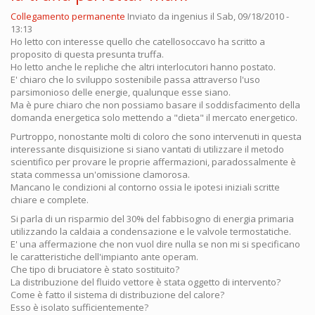
Collegamento permanente
Inviato da
ingenius
il Sab, 09/18/2010 -
13:13
Ho letto con interesse quello che catellosoccavo ha scritto a
proposito di questa presunta truffa.
Ho letto anche le repliche che altri interlocutori hanno postato.
E' chiaro che lo sviluppo sostenibile passa attraverso l'uso
parsimonioso delle energie, qualunque esse siano.
Ma è pure chiaro che non possiamo basare il soddisfacimento della
domanda energetica solo mettendo a "dieta" il mercato energetico.
Purtroppo, nonostante molti di coloro che sono intervenuti in questa
interessante disquisizione si siano vantati di utilizzare il metodo
scientifico per provare le proprie affermazioni, paradossalmente è
stata commessa un'omissione clamorosa.
Mancano le condizioni al contorno ossia le ipotesi iniziali scritte
chiare e complete.
Si parla di un risparmio del 30% del fabbisogno di energia primaria
utilizzando la caldaia a condensazione e le valvole termostatiche.
E' una affermazione che non vuol dire nulla se non mi si specificano
le caratteristiche dell'impianto ante operam.
Che tipo di bruciatore è stato sostituito?
La distribuzione del fluido vettore è stata oggetto di intervento?
Come è fatto il sistema di distribuzione del calore?
Esso è isolato sufficientemente?