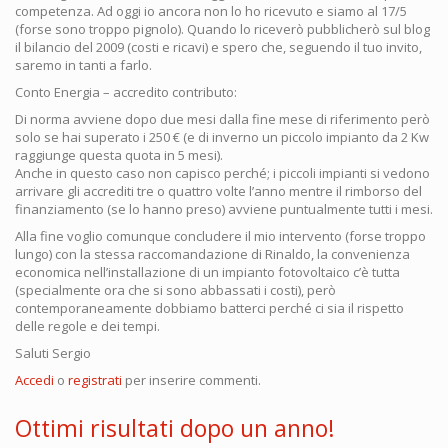
competenza. Ad oggi io ancora non lo ho ricevuto e siamo al 17/5
(forse sono troppo pignolo). Quando lo riceverò pubblicherò sul blog
il bilancio del 2009 (costi e ricavi) e spero che, seguendo il tuo invito,
saremo in tanti a farlo.
Conto Energia – accredito contributo:
Di norma avviene dopo due mesi dalla fine mese di riferimento però
solo se hai superato i 250 € (e di inverno un piccolo impianto da 2 Kw
raggiunge questa quota in 5 mesi).
Anche in questo caso non capisco perché; i piccoli impianti si vedono
arrivare gli accrediti tre o quattro volte l’anno mentre il rimborso del
finanziamento (se lo hanno preso) avviene puntualmente tutti i mesi.
Alla fine voglio comunque concludere il mio intervento (forse troppo
lungo) con la stessa raccomandazione di Rinaldo, la convenienza
economica nell’installazione di un impianto fotovoltaico c’è tutta
(specialmente ora che si sono abbassati i costi), però
contemporaneamente dobbiamo batterci perché ci sia il rispetto
delle regole e dei tempi.
Saluti Sergio
Accedi
o
registrati
per inserire commenti.
Ottimi risultati dopo un anno!