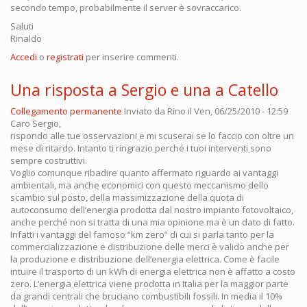
secondo tempo, probabilmente il server è sovraccarico.
Saluti
Rinaldo
Accedi
o
registrati
per inserire commenti.
Una risposta a Sergio e una a Catello
Collegamento permanente
Inviato da
Rino
il Ven, 06/25/2010 - 12:59
Caro Sergio,
rispondo alle tue osservazioni e mi scuserai se lo faccio con oltre un
mese di ritardo. Intanto ti ringrazio perché i tuoi interventi sono
sempre costruttivi.
Voglio comunque ribadire quanto affermato riguardo ai vantaggi
ambientali, ma anche economici con questo meccanismo dello
scambio sul posto, della massimizzazione della quota di
autoconsumo dell’energia prodotta dal nostro impianto fotovoltaico,
anche perché non si tratta di una mia opinione ma è un dato di fatto.
Infatti i vantaggi del famoso “km zero” di cui si parla tanto per la
commercializzazione e distribuzione delle merci è valido anche per
la produzione e distribuzione dell’energia elettrica. Come è facile
intuire il trasporto di un kWh di energia elettrica non è affatto a costo
zero. L’energia elettrica viene prodotta in Italia per la maggior parte
da grandi centrali che bruciano combustibili fossili. In media il 10%