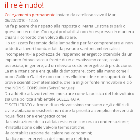
il re è nudo!
Collegamento permanente
Inviato da
catellosoccavo
il Mar,
06/22/2010 - 12:55
Mi fa piacere che rispetto alla risposta di Maria Cristina si parli di
questioni tecniche. Con ogni probabilità non ho espresso in maniera
chiara il concetto che volevo illustrare.
Ho utilizzato l'esempio delle lampadine per far comprendere ai non
addetti ai lavori-bombardati da pseudo santoni ambientalisti
incompetenti- la pochezza del risparmio energetico ottenibile da un
impianto fotovoltaico a fronte di un elevatissimo costo; costo
associato, in genere, ad un elevato costo energetico di produzione.
La mia intenzione era quella di dimostrare, conti alla mano come il
buon Galileo Galilei e non con cervellotiche idee non supportate da
prove scientifico-matematiche, che la miglior fonte rinnovabile è ciò
che NON SI CONSUMA (SvissEnergie)!
Da addetto ai lavori volevo mostrare come la politica del fotovoltaico
sia una politica ambientale SCELLERATA.
E' SCELLERATO a fronte di un elevatissimo consumo degli edifici di
civile abitazione esistenti non dare la priorità a semplici interventi di
riqualificazione energetica come:
-la sostituzione della caldaia esistente con una a condensazione;
-l'installazione delle valvole termostatiche;
-la contabilizzazione del calore nei condomini;
-la diagnosi energetica dell'impianto elettrico.