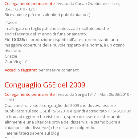
Collegamento permanente
Inviato da
Cacao Quotidiano
il Lun,
05/31/2010 - 12:51
Riceviamo e più che volentieri pubblichiamo :-)
"Salve
In allegato un foglio pdf che sintetizza il risultato più che
sodisfacente del 1° anno di funzionamento.
Più
10,32%
di produzione rispetto all'attesa, nonostante una
maggiore copertura delle nuvole rispetto alla norma, è un ottimo
risultato.
Grazie
GianVirgilio"
Accedi
o
registrati
per inserire commenti.
Conguaglio GSE del 2009
Collegamento permanente
Inviato da
Sergio1947
il Mar, 06/08/2010 -
11:01
Qualcuno ha visto il conguaglio del 2009 che doveva essere
pubblicato sul sito GSE il 15/5/2010 e quindi accreditato il 15/6/2010?
Io fino ad oggi non ho visto nulla, spero di essere io sfortunato,
altrimenti è una ulteriore prova dei disservizi (e siamo buoni a
chiamarli solo disservizi) che ci stanno colpendo.
Fatemi/fateci sapere sul blog