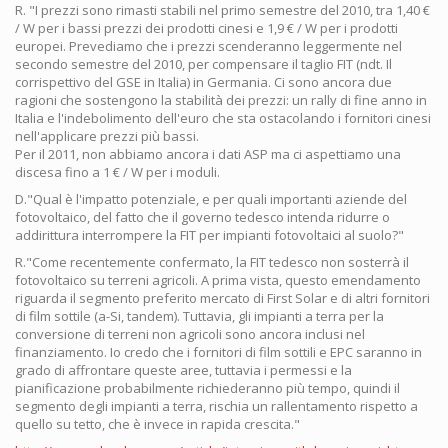
R. "I prezzi sono rimasti stabili nel primo semestre del 2010, tra 1,40 €
/ W per i bassi prezzi dei prodotti cinesi e 1,9 € / W per i prodotti
europei. Prevediamo che i prezzi scenderanno leggermente nel
secondo semestre del 2010, per compensare il taglio FIT (ndt. Il
corrispettivo del GSE in Italia) in Germania. Ci sono ancora due
ragioni che sostengono la stabilità dei prezzi: un rally di fine anno in
Italia e l'indebolimento dell'euro che sta ostacolando i fornitori cinesi
nell'applicare prezzi più bassi.
Per il 2011, non abbiamo ancora i dati ASP ma ci aspettiamo una
discesa fino a 1 € / W per i moduli.
D."Qual è l'impatto potenziale, e per quali importanti aziende del
fotovoltaico, del fatto che il governo tedesco intenda ridurre o
addirittura interrompere la FIT per impianti fotovoltaici al suolo?"
R."Come recentemente confermato, la FIT tedesco non sosterrà il
fotovoltaico su terreni agricoli. A prima vista, questo emendamento
riguarda il segmento preferito mercato di First Solar e di altri fornitori
di film sottile (a-Si, tandem). Tuttavia, gli impianti a terra per la
conversione di terreni non agricoli sono ancora inclusi nel
finanziamento. Io credo che i fornitori di film sottili e EPC saranno in
grado di affrontare queste aree, tuttavia i permessi e la
pianificazione probabilmente richiederanno più tempo, quindi il
segmento degli impianti a terra, rischia un rallentamento rispetto a
quello su tetto, che è invece in rapida crescita."