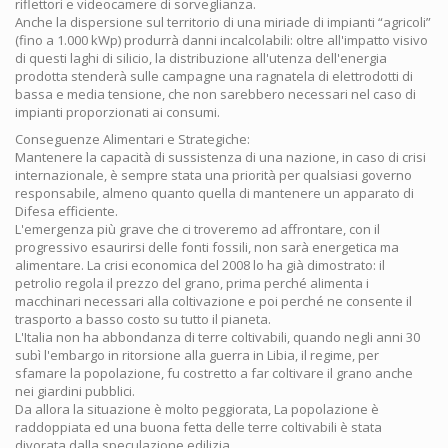
riflettori e videocamere di sorveglianza.
Anche la dispersione sul territorio di una miriade di impianti “agricoli”
(fino a 1.000 kWp) produrrà danni incalcolabili: oltre all'impatto visivo
di questi laghi di silicio, la distribuzione all'utenza dell'energia
prodotta stenderà sulle campagne una ragnatela di elettrodotti di
bassa e media tensione, che non sarebbero necessari nel caso di
impianti proporzionati ai consumi.
Conseguenze Alimentari e Strategiche:
Mantenere la capacità di sussistenza di una nazione, in caso di crisi
internazionale, è sempre stata una priorità per qualsiasi governo
responsabile, almeno quanto quella di mantenere un apparato di
Difesa efficiente.
L'emergenza più grave che ci troveremo ad affrontare, con il
progressivo esaurirsi delle fonti fossili, non sarà energetica ma
alimentare. La crisi economica del 2008 lo ha già dimostrato: il
petrolio regola il prezzo del grano, prima perché alimenta i
macchinari necessari alla coltivazione e poi perché ne consente il
trasporto a basso costo su tutto il pianeta.
L'Italia non ha abbondanza di terre coltivabili, quando negli anni 30
subì l'embargo in ritorsione alla guerra in Libia, il regime, per
sfamare la popolazione, fu costretto a far coltivare il grano anche
nei giardini pubblici.
Da allora la situazione è molto peggiorata, La popolazione è
raddoppiata ed una buona fetta delle terre coltivabili è stata
divorata dalla speculazione edilizia.