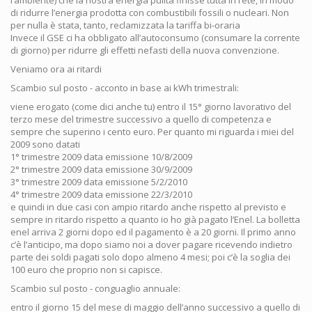
di ridurre l’energia prodotta con combustibili fossili o nucleari. Non
per nulla è stata, tanto, reclamizzata la tariffa bi-oraria
Invece il GSE ci ha obbligato all’autoconsumo (consumare la corrente
di giorno) per ridurre gli effetti nefasti della nuova convenzione.
Veniamo ora ai ritardi
Scambio sul posto - acconto in base ai kWh trimestrali:
viene erogato (come dici anche tu) entro il 15° giorno lavorativo del
terzo mese del trimestre successivo a quello di competenza e
sempre che superino i cento euro. Per quanto mi riguarda i miei del
2009 sono datati
1° trimestre 2009 data emissione 10/8/2009
2° trimestre 2009 data emissione 30/9/2009
3° trimestre 2009 data emissione 5/2/2010
4° trimestre 2009 data emissione 22/3/2010
e quindi in due casi con ampio ritardo anche rispetto al previsto e
sempre in ritardo rispetto a quanto io ho già pagato l’Enel. La bolletta
enel arriva 2 giorni dopo ed il pagamento è a 20 giorni. Il primo anno
c’è l’anticipo, ma dopo siamo noi a dover pagare ricevendo indietro
parte dei soldi pagati solo dopo almeno 4 mesi; poi c’è la soglia dei
100 euro che proprio non si capisce.
Scambio sul posto - conguaglio annuale:
entro il giorno 15 del mese di maggio dell’anno successivo a quello di