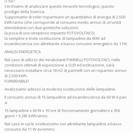
O no?
Cerchiamo di analizzare questo miracolo tecnologico, questo
prodigio della Scienza.
Supponiamo di voler risparmiare un quantitativo di energia di 2.500
kWh/anno (che corrisponde al consumo medio annuo di un’unità
immobiliare) con due ipotetiche soluzioni:
la posa di uno strepitoso impianto FOTOVOLTAICO;
la semplice e triste sostituzione di lampadine da 60W ad
incandescenza con altrettante a basso consumo energetico da 11W.
ANALISI ENERGETICA
Nel caso di utilizzo dei mirabolanti PANNELLI FOTOVOLTAICI, nelle
condizioni ottimali di esposizione a SUD ed inclinazione, sarà
necessario installare circa 18 m2 di pannelli con un risparmio annuo
di 2.500 kWh.
FORMIDABILE!
Analizziamo adesso la modesta sostituzione delle lampadine.
Il consumo annuo di 15 lampadine ad incandescenza da 60 W è pari
a:
15 lampadine x 60 W x 10 ore di funzionamento giornaliero x 356
giorni = 3.285 kWh/anno.
Nel caso in cui le sostituissimo con altrettante lampadine a basso
consumo da 11 W avremmo: