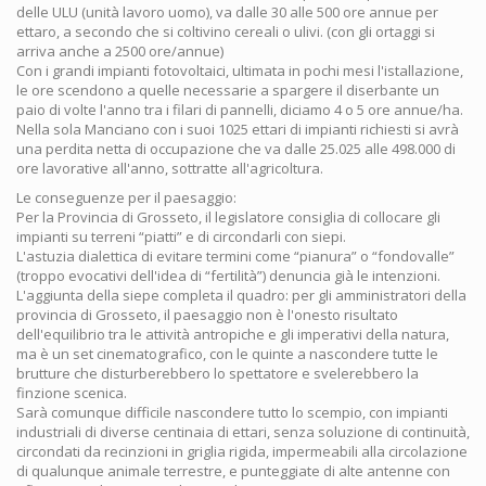
delle ULU (unità lavoro uomo), va dalle 30 alle 500 ore annue per
ettaro, a secondo che si coltivino cereali o ulivi. (con gli ortaggi si
arriva anche a 2500 ore/annue)
Con i grandi impianti fotovoltaici, ultimata in pochi mesi l'istallazione,
le ore scendono a quelle necessarie a spargere il diserbante un
paio di volte l'anno tra i filari di pannelli, diciamo 4 o 5 ore annue/ha.
Nella sola Manciano con i suoi 1025 ettari di impianti richiesti si avrà
una perdita netta di occupazione che va dalle 25.025 alle 498.000 di
ore lavorative all'anno, sottratte all'agricoltura.
Le conseguenze per il paesaggio:
Per la Provincia di Grosseto, il legislatore consiglia di collocare gli
impianti su terreni “piatti” e di circondarli con siepi.
L'astuzia dialettica di evitare termini come “pianura” o “fondovalle”
(troppo evocativi dell'idea di “fertilità”) denuncia già le intenzioni.
L'aggiunta della siepe completa il quadro: per gli amministratori della
provincia di Grosseto, il paesaggio non è l'onesto risultato
dell'equilibrio tra le attività antropiche e gli imperativi della natura,
ma è un set cinematografico, con le quinte a nascondere tutte le
brutture che disturberebbero lo spettatore e svelerebbero la
finzione scenica.
Sarà comunque difficile nascondere tutto lo scempio, con impianti
industriali di diverse centinaia di ettari, senza soluzione di continuità,
circondati da recinzioni in griglia rigida, impermeabili alla circolazione
di qualunque animale terrestre, e punteggiate di alte antenne con