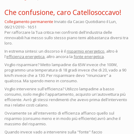
Che confusione, caro Catellosoccavo!
Collegamento permanente
Inviato da
Cacao Quotidiano
il Lun,
06/21/2010 - 16:51
Per rafforzare la Tua critica nei confronti dell'industria delle
rinnovabili hai messo sullo stesso piano temi abbastanza diversi tra
loro.
In estrema sintesi: un discorso è il
risparmio energetico
, altro è
l'
efficienza energetica
, altro ancora la
fonte energetica
.
Voglio risparmiare? Metto lampadine da 65W invece che 100W,
programmo una temperatura di 18 gradi invece che di 20, vado a 90
km/h invece che a 130. Per risparmiare devo "rinunciare" a
qualcosa. Ma spendo meno in consumo.
Voglio intervenire sull'efficienza? Utilizzo lampadine a basso
consumo, isolo meglio l'appartamento, acquisto un'autovettura più
efficiente. Avrò gli stessi rendimenti che avevo prima dell'intervento
ma i relativi costi calano.
Ovviamente se all'intervento di efficienza affianco quello sul
risparmio (consumo meno e in modo più efficiente) avrò anche il
massimo del risparmio.
Quando invece vado a intervenire sulla "fonte" faccio