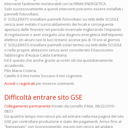
Interventi facilmente monitorabili con la FIRMA ENERGETICA.
Solo successivamente a questi interventi potranno essere installati i
pannelli fotovoltaici.
E' SCELLERATO installare pannelli fotovoltaici sui tetti delle SCUOLE
senza aver evitato il surriscaldamento dei locali e conseguente
apertura delle finestre nel periodo invernale migliorando l'impianto
di regolazione o aver eseguito una diagnosi energetica dell'impianto
elettrico (in alcuni casi le luci restano accese più di 10 ore al giorno).
E' SCELLERATO installare pannelli solari termici sui tetti delle SCUOLE
o nelle proprie abitazioni senza aver considerato il bassissimo
fabbisogno d'Acqua Calda Sanitaria.
Ed è questo che anche grazie ai vostri siti sta quotidianamente
accadendo.
Pliis Maria Cristina.
Catello è il mio nome Soccavo il mio cognome.
Accedi
o
registrati
per inserire commenti.
Difficoltà entrare sito GSE
Collegamento permanente
Inviato da
Lionello
il Mar, 06/22/2010 -
08:57
Da qualche tempo non riesco più ad entrare nella mia pagina del sito
GSE per controllare produzione e stato dei pagamenti. Arrivo fino al
"benvenuto" con riconoscimento, ma poi non riesco ad andare