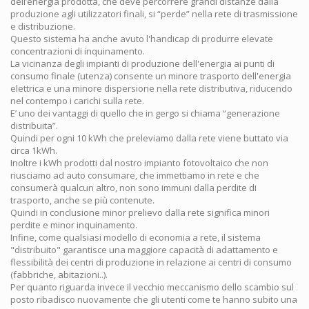
dell’energia prodotta, che deve percorrere grandi distanze dalla
produzione agli utilizzatori finali, si “perde” nella rete di trasmissione
e distribuzione.
Questo sistema ha anche avuto l'handicap di produrre elevate
concentrazioni di inquinamento.
La vicinanza degli impianti di produzione dell'energia ai punti di
consumo finale (utenza) consente un minore trasporto dell'energia
elettrica e una minore dispersione nella rete distributiva, riducendo
nel contempo i carichi sulla rete.
E’ uno dei vantaggi di quello che in gergo si chiama “generazione
distribuita”.
Quindi per ogni 10 kWh che preleviamo dalla rete viene buttato via
circa 1kWh.
Inoltre i kWh prodotti dal nostro impianto fotovoltaico che non
riusciamo ad auto consumare, che immettiamo in rete e che
consumerà qualcun altro, non sono immuni dalla perdite di
trasporto, anche se più contenute.
Quindi in conclusione minor prelievo dalla rete significa minori
perdite e minor inquinamento.
Infine, come qualsiasi modello di economia a rete, il sistema
"distribuito" garantisce una maggiore capacità di adattamento e
flessibilità dei centri di produzione in relazione ai centri di consumo
(fabbriche, abitazioni..).
Per quanto riguarda invece il vecchio meccanismo dello scambio sul
posto ribadisco nuovamente che gli utenti come te hanno subito una