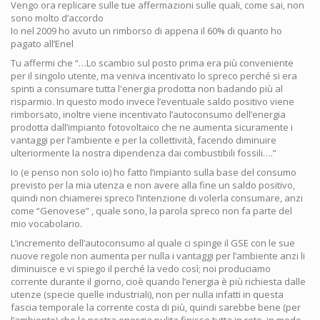
Vengo ora replicare sulle tue affermazioni sulle quali, come sai, non
sono molto d’accordo
Io nel 2009 ho avuto un rimborso di appena il 60% di quanto ho
pagato all’Enel
Tu affermi che “…Lo scambio sul posto prima era più conveniente
per il singolo utente, ma veniva incentivato lo spreco perché si era
spinti a consumare tutta l'energia prodotta non badando più al
risparmio. In questo modo invece l’eventuale saldo positivo viene
rimborsato, inoltre viene incentivato l’autoconsumo dell’energia
prodotta dall’impianto fotovoltaico che ne aumenta sicuramente i
vantaggi per l’ambiente e per la collettività, facendo diminuire
ulteriormente la nostra dipendenza dai combustibili fossili….”
Io (e penso non solo io) ho fatto l’impianto sulla base del consumo
previsto per la mia utenza e non avere alla fine un saldo positivo,
quindi non chiamerei spreco l’intenzione di volerla consumare, anzi
come “Genovese” , quale sono, la parola spreco non fa parte del
mio vocabolario.
L’incremento dell’autoconsumo al quale ci spinge il GSE con le sue
nuove regole non aumenta per nulla i vantaggi per l’ambiente anzi li
diminuisce e vi spiego il perché la vedo così; noi produciamo
corrente durante il giorno, cioè quando l’energia è più richiesta dalle
utenze (specie quelle industriali), non per nulla infatti in questa
fascia temporale la corrente costa di più, quindi sarebbe bene (per
l’ambiente) che la nostra energia pulita finisse tutta in rete, in modo