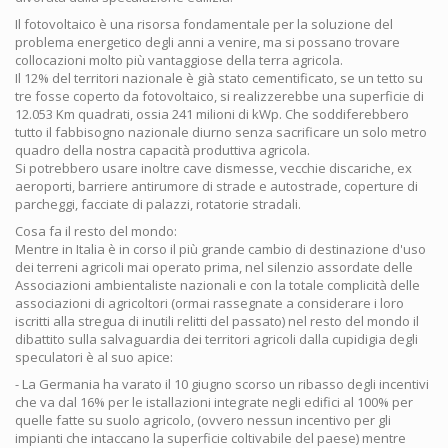
Il fotovoltaico è una risorsa fondamentale per la soluzione del
problema energetico degli anni a venire, ma si possano trovare
collocazioni molto più vantaggiose della terra agricola.
Il 12% del territori nazionale è già stato cementificato, se un tetto su
tre fosse coperto da fotovoltaico, si realizzerebbe una superficie di
12.053 Km quadrati, ossia 241 milioni di kWp. Che soddiferebbero
tutto il fabbisogno nazionale diurno senza sacrificare un solo metro
quadro della nostra capacità produttiva agricola.
Si potrebbero usare inoltre cave dismesse, vecchie discariche, ex
aeroporti, barriere antirumore di strade e autostrade, coperture di
parcheggi, facciate di palazzi, rotatorie stradali.
Cosa fa il resto del mondo:
Mentre in Italia è in corso il più grande cambio di destinazione d'uso
dei terreni agricoli mai operato prima, nel silenzio assordate delle
Associazioni ambientaliste nazionali e con la totale complicità delle
associazioni di agricoltori (ormai rassegnate a considerare i loro
iscritti alla stregua di inutili relitti del passato) nel resto del mondo il
dibattito sulla salvaguardia dei territori agricoli dalla cupidigia degli
speculatori è al suo apice:
- La Germania ha varato il 10 giugno scorso un ribasso degli incentivi
che va dal 16% per le istallazioni integrate negli edifici al 100% per
quelle fatte su suolo agricolo, (ovvero nessun incentivo per gli
impianti che intaccano la superficie coltivabile del paese) mentre