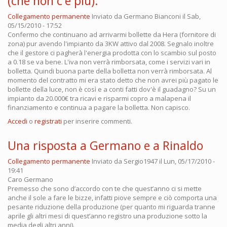
(che non c'è più).
Collegamento permanente
Inviato da
Germano Bianconi
il Sab,
05/15/2010 - 17:52
Confermo che continuano ad arrivarmi bollette da Hera (fornitore di
zona) pur avendo l'impianto da 3KW attivo dal 2008. Segnalo inoltre
che il gestore ci pagherà l'energia prodotta con lo scambio sul posto
a 0.18 se va bene. L'iva non verrà rimborsata, come i servizi vari in
bolletta. Quindi buona parte della bolletta non verrà rimborsata. Al
momento del contratto mi era stato detto che non avrei più pagato le
bollette della luce, non è così e a conti fatti dov'è il guadagno? Su un
impianto da 20.000€ tra ricavi e risparmi copro a malapena il
finanziamento e continua a pagare la bolletta. Non capisco.
Accedi
o
registrati
per inserire commenti.
Una risposta a Germano e a Rinaldo
Collegamento permanente
Inviato da
Sergio1947
il Lun, 05/17/2010 -
19:41
Caro Germano
Premesso che sono d’accordo con te che quest’anno ci si mette
anche il sole a fare le bizze, infatti piove sempre e ciò comporta una
pesante riduzione della produzione (per quanto mi riguarda tranne
aprile gli altri mesi di quest’anno registro una produzione sotto la
media degli altri anni).