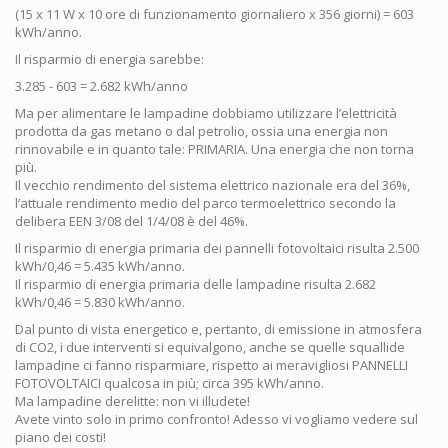
(15 x 11 W x 10 ore di funzionamento giornaliero x 356 giorni) = 603
kWh/anno.
Il risparmio di energia sarebbe:
3.285 - 603 = 2.682 kWh/anno
Ma per alimentare le lampadine dobbiamo utilizzare l’elettricità
prodotta da gas metano o dal petrolio, ossia una energia non
rinnovabile e in quanto tale: PRIMARIA. Una energia che non torna
più.
Il vecchio rendimento del sistema elettrico nazionale era del 36%,
l’attuale rendimento medio del parco termoelettrico secondo la
delibera EEN 3/08 del 1/4/08 è del 46%.
Il risparmio di energia primaria dei pannelli fotovoltaici risulta 2.500
kWh/0,46 = 5.435 kWh/anno.
Il risparmio di energia primaria delle lampadine risulta 2.682
kWh/0,46 = 5.830 kWh/anno.
Dal punto di vista energetico e, pertanto, di emissione in atmosfera
di CO2, i due interventi si equivalgono, anche se quelle squallide
lampadine ci fanno risparmiare, rispetto ai meravigliosi PANNELLI
FOTOVOLTAICI qualcosa in più; circa 395 kWh/anno.
Ma lampadine derelitte: non vi illudete!
Avete vinto solo in primo confronto! Adesso vi vogliamo vedere sul
piano dei costi!