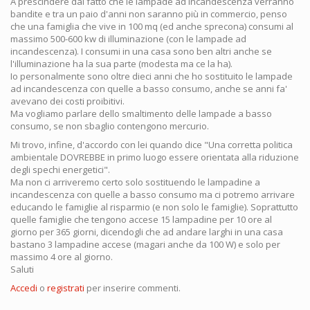
A prescindere dal fatto che le lampade ad incandescenza verranno
bandite e tra un paio d'anni non saranno più in commercio, penso
che una famiglia che vive in 100 mq (ed anche sprecona) consumi al
massimo 500-600 kw di illuminazione (con le lampade ad
incandescenza). I consumi in una casa sono ben altri anche se
l'illuminazione ha la sua parte (modesta ma ce la ha).
Io personalmente sono oltre dieci anni che ho sostituito le lampade
ad incandescenza con quelle a basso consumo, anche se anni fa'
avevano dei costi proibitivi.
Ma vogliamo parlare dello smaltimento delle lampade a basso
consumo, se non sbaglio contengono mercurio.
Mi trovo, infine, d'accordo con lei quando dice "Una corretta politica
ambientale DOVREBBE in primo luogo essere orientata alla riduzione
degli spechi energetici".
Ma non ci arriveremo certo solo sostituendo le lampadine a
incandescenza con quelle a basso consumo ma ci potremo arrivare
educando le famiglie al risparmio (e non solo le famiglie). Soprattutto
quelle famiglie che tengono accese 15 lampadine per 10 ore al
giorno per 365 giorni, dicendogli che ad andare larghi in una casa
bastano 3 lampadine accese (magari anche da 100 W) e solo per
massimo 4 ore al giorno.
Saluti
Accedi
o
registrati
per inserire commenti.