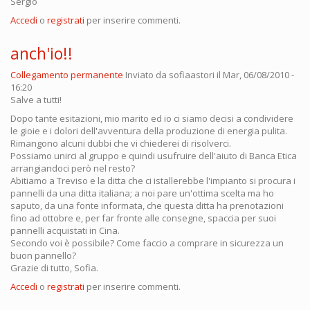
Sergio
Accedi
o
registrati
per inserire commenti.
anch'io!!
Collegamento permanente
Inviato da
sofiaastori
il Mar, 06/08/2010 -
16:20
Salve a tutti!
Dopo tante esitazioni, mio marito ed io ci siamo decisi a condividere
le gioie e i dolori dell'avventura della produzione di energia pulita.
Rimangono alcuni dubbi che vi chiederei di risolverci.
Possiamo unirci al gruppo e quindi usufruire dell'aiuto di Banca Etica
arrangiandoci però nel resto?
Abitiamo a Treviso e la ditta che ci istallerebbe l'impianto si procura i
pannelli da una ditta italiana; a noi pare un'ottima scelta ma ho
saputo, da una fonte informata, che questa ditta ha prenotazioni
fino ad ottobre e, per far fronte alle consegne, spaccia per suoi
pannelli acquistati in Cina.
Secondo voi è possibile? Come faccio a comprare in sicurezza un
buon pannello?
Grazie di tutto, Sofia.
Accedi
o
registrati
per inserire commenti.