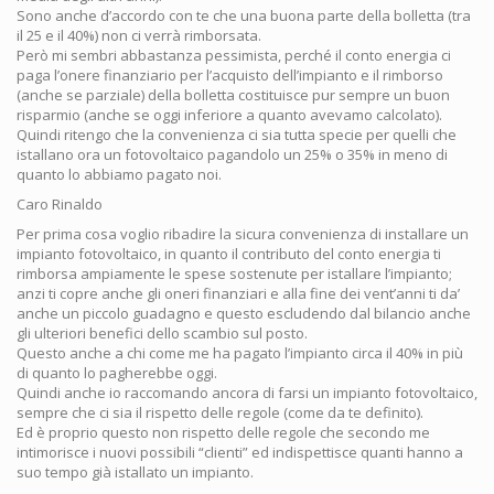
Sono anche d’accordo con te che una buona parte della bolletta (tra
il 25 e il 40%) non ci verrà rimborsata.
Però mi sembri abbastanza pessimista, perché il conto energia ci
paga l’onere finanziario per l’acquisto dell’impianto e il rimborso
(anche se parziale) della bolletta costituisce pur sempre un buon
risparmio (anche se oggi inferiore a quanto avevamo calcolato).
Quindi ritengo che la convenienza ci sia tutta specie per quelli che
istallano ora un fotovoltaico pagandolo un 25% o 35% in meno di
quanto lo abbiamo pagato noi.
Caro Rinaldo
Per prima cosa voglio ribadire la sicura convenienza di installare un
impianto fotovoltaico, in quanto il contributo del conto energia ti
rimborsa ampiamente le spese sostenute per istallare l’impianto;
anzi ti copre anche gli oneri finanziari e alla fine dei vent’anni ti da’
anche un piccolo guadagno e questo escludendo dal bilancio anche
gli ulteriori benefici dello scambio sul posto.
Questo anche a chi come me ha pagato l’impianto circa il 40% in più
di quanto lo pagherebbe oggi.
Quindi anche io raccomando ancora di farsi un impianto fotovoltaico,
sempre che ci sia il rispetto delle regole (come da te definito).
Ed è proprio questo non rispetto delle regole che secondo me
intimorisce i nuovi possibili “clienti” ed indispettisce quanti hanno a
suo tempo già istallato un impianto.