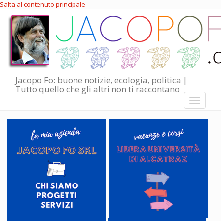
Salta al contenuto principale
Jacopo Fo: buone notizie, ecologia, politica |
Tutto quello che gli altri non ti raccontano
Toggle
navigati