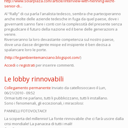
http://www.solarplaza.com/article/interview-with-henning-wicht-
senior-di...
Al “Rally” di cui parla l'analista tedesco, sembra che parteciperanno
anche molte delle aziende tedesche in fuga da quel paese, dove i
governanti sanno fare i conti con la complessità del presente senza
pregiudicare il futuro della nazione ed il bene delle generazioni a
venire.
Riverseranno la loro devastante competenza sul nostro paese,
dove una classe dirigente miope ed insipiente è ben decisa a
spalancare loro le porte.
(
http://legambientemanciano.blogspot.com/
)
Accedi
o
registrati
per inserire commenti.
Le lobby rinnovabili
Collegamento permanente
Inviato da
catellosoccavo
il Lun,
06/21/2010 - 09:52
Ormai tutti ne parlano, tutti li pubblicizzano, tutti li installano.
Sono i fenomenali, gli eccezionali, i miracolosi:
PANNELLI FOTOVOLTAICI!
La scoperta del millennio! La fonte rinnovabile che ci farà uscire dalla
crisi mondiale! La panacea di tutti i mali!