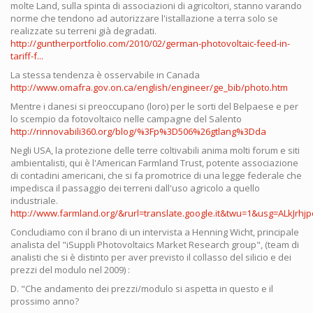
molte Land, sulla spinta di associazioni di agricoltori, stanno varando
norme che tendono ad autorizzare l'istallazione a terra solo se
realizzate su terreni già degradati.
http://guntherportfolio.com/2010/02/german-photovoltaic-feed-in-
tariff-f...
La stessa tendenza è osservabile in Canada
http://www.omafra.gov.on.ca/english/engineer/ge_bib/photo.htm
Mentre i danesi si preoccupano (loro) per le sorti del Belpaese e per
lo scempio da fotovoltaico nelle campagne del Salento
http://rinnovabili360.org/blog/%3Fp%3D506%26gtlang%3Dda
Negli USA, la protezione delle terre coltivabili anima molti forum e siti
ambientalisti, qui è l'American Farmland Trust, potente associazione
di contadini americani, che si fa promotrice di una legge federale che
impedisca il passaggio dei terreni dall'uso agricolo a quello
industriale.
http://www.farmland.org/&rurl=translate.google.it&twu=1&usg=ALkJrhjpo
Concludiamo con il brano di un intervista a Henning Wicht, principale
analista del "iSuppli Photovoltaics Market Research group", (team di
analisti che si è distinto per aver previsto il collasso del silicio e dei
prezzi del modulo nel 2009) :
D. "Che andamento dei prezzi/modulo si aspetta in questo e il
prossimo anno?