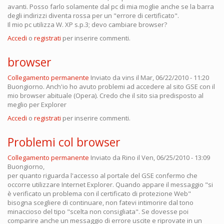
avanti. Posso farlo solamente dal pc di mia moglie anche se la barra
degli indirizzi diventa rossa per un "errore di certificato".
Il mio pc utilizza W. XP s.p.3; devo cambiare browser?
Accedi
o
registrati
per inserire commenti.
browser
Collegamento permanente
Inviato da
vins
il Mar, 06/22/2010 - 11:20
Buongiorno. Anch'io ho avuto problemi ad accedere al sito GSE con il
mio browser abituale (Opera). Credo che il sito sia predisposto al
meglio per Explorer
Accedi
o
registrati
per inserire commenti.
Problemi col browser
Collegamento permanente
Inviato da
Rino
il Ven, 06/25/2010 - 13:09
Buongiorno,
per quanto riguarda l'accesso al portale del GSE confermo che
occorre utilizzare Internet Explorer. Quando appare il messaggio "si
è verificato un problema con il certificato di protezione Web"
bisogna scegliere di continuare, non fatevi intimorire dal tono
minaccioso del tipo "scelta non consigliata". Se dovesse poi
comparire anche un messaggio di errore uscite e riprovate in un