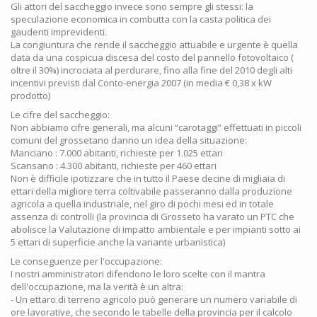
Gli attori del saccheggio invece sono sempre gli stessi: la
speculazione economica in combutta con la casta politica dei
gaudenti imprevidenti.
La congiuntura che rende il saccheggio attuabile e urgente è quella
data da una cospicua discesa del costo del pannello fotovoltaico (
oltre il 30%) incrociata al perdurare, fino alla fine del 2010 degli alti
incentivi previsti dal Conto-energia 2007 (in media € 0,38 x kW
prodotto)
Le cifre del saccheggio:
Non abbiamo cifre generali, ma alcuni “carotaggi” effettuati in piccoli
comuni del grossetano danno un idea della situazione:
Manciano : 7.000 abitanti, richieste per 1.025 ettari
Scansano : 4.300 abitanti, richieste per 460 ettari
Non è difficile ipotizzare che in tutto il Paese decine di migliaia di
ettari della migliore terra coltivabile passeranno dalla produzione
agricola a quella industriale, nel giro di pochi mesi ed in totale
assenza di controlli (la provincia di Grosseto ha varato un PTC che
abolisce la Valutazione di impatto ambientale e per impianti sotto ai
5 ettari di superficie anche la variante urbanistica)
Le conseguenze per l'occupazione:
I nostri amministratori difendono le loro scelte con il mantra
dell'occupazione, ma la verità è un altra:
- Un ettaro di terreno agricolo può generare un numero variabile di
ore lavorative, che secondo le tabelle della provincia per il calcolo