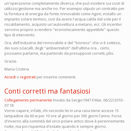
un'operazione completamente diversa, che può incidere sui costi di
utilizzo/gestione ma anche no. Per esempio stipulo un contratto per
la fornitura di energia da fonte rinnovabile come Agsm, installo un
impianto solare termico, così da avere l'acqua calda dal sole per il
riscaldamento, acquisto un'autovettura a metano, ecc. Gli incentivi
servono proprio a rendere "economicamente appetibile" questo
tipo di intervento.
Ora, dell'industria del rinnovabile e del "bisness" che vi è sotteso,
dei suoi sciacalli, degli "ambientalisti" dell'ultima ora... certo,
possiamo parlarne, ma partendo da presupposti corretti, pliis.
Grazie.
Maria Cristina
Accedi
o
registrati
per inserire commenti.
Conti corretti ma fantasiosi
Collegamento permanente
Inviato da
Sergio1947
il Mar, 06/22/2010 -
07:18
Vorrei sapere, infatti, chi secondo lei in una casa tiene accese 15
lampadine da 60 w per 10 ore al giorno per 365 giorni l'anno. Forse
d'inverno alla sommità del circo polare artico dove è perennemente
notte, ma poi risparmia d'estate quando è sempre giorno.