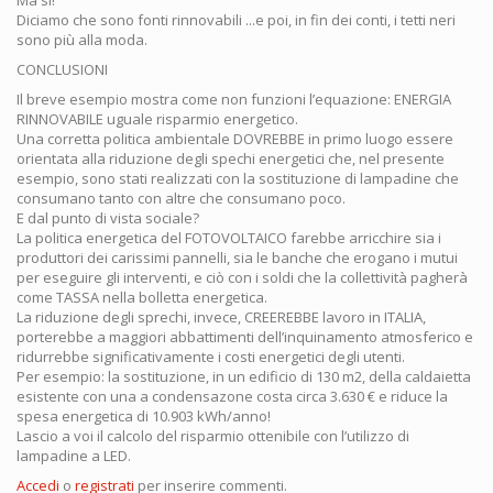
Diciamo che sono fonti rinnovabili ...e poi, in fin dei conti, i tetti neri
sono più alla moda.
CONCLUSIONI
Il breve esempio mostra come non funzioni l’equazione: ENERGIA
RINNOVABILE uguale risparmio energetico.
Una corretta politica ambientale DOVREBBE in primo luogo essere
orientata alla riduzione degli spechi energetici che, nel presente
esempio, sono stati realizzati con la sostituzione di lampadine che
consumano tanto con altre che consumano poco.
E dal punto di vista sociale?
La politica energetica del FOTOVOLTAICO farebbe arricchire sia i
produttori dei carissimi pannelli, sia le banche che erogano i mutui
per eseguire gli interventi, e ciò con i soldi che la collettività pagherà
come TASSA nella bolletta energetica.
La riduzione degli sprechi, invece, CREEREBBE lavoro in ITALIA,
porterebbe a maggiori abbattimenti dell’inquinamento atmosferico e
ridurrebbe significativamente i costi energetici degli utenti.
Per esempio: la sostituzione, in un edificio di 130 m2, della caldaietta
esistente con una a condensazone costa circa 3.630 € e riduce la
spesa energetica di 10.903 kWh/anno!
Lascio a voi il calcolo del risparmio ottenibile con l’utilizzo di
lampadine a LED.
Accedi
o
registrati
per inserire commenti.