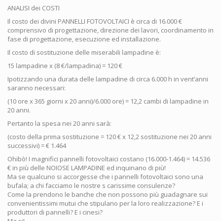
ANALISI dei COSTI
Il costo dei divini PANNELLI FOTOVOLTAICI è circa di 16.000 €
comprensivo di progettazione, direzione dei lavori, coordinamento in
fase di progettazione, esecuzione ed installazione.
Il costo di sostituzione delle miserabili lampadine è:
15 lampadine x (8 €/lampadina) = 120 €
Ipotizzando una durata delle lampadine di circa 6.000 h in vent’anni
saranno necessari:
(10 ore x 365 giorni x 20 anni)/6.000 ore) = 12,2 cambi di lampadine in
20 anni.
Pertanto la spesa nei 20 anni sarà:
(costo della prima sostituzione = 120 € x 12,2 sostituzione nei 20 anni
successivi) = € 1.464
Ohibò! I magnifici pannelli fotovoltaici costano (16.000-1.464) = 14.536
€ in più delle NOIOSE LAMPADINE ed inquinano di più!
Ma se qualcuno si accorgesse che i pannelli fotovoltaici sono una
bufala; a chi facciamo le nostre s carissime consulenze?
Come la prendono le banche che non possono più guadagnare sui
convenientissimi mutui che stipulano per la loro realizzazione? E i
produttori di pannelli? E i cinesi?
Ma si!