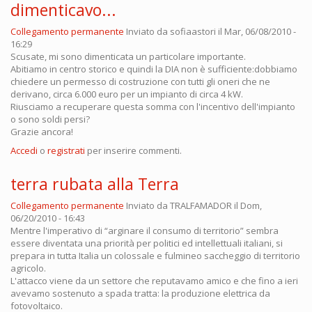
dimenticavo...
Collegamento permanente
Inviato da
sofiaastori
il Mar, 06/08/2010 -
16:29
Scusate, mi sono dimenticata un particolare importante.
Abitiamo in centro storico e quindi la DIA non è sufficiente:dobbiamo
chiedere un permesso di costruzione con tutti gli oneri che ne
derivano, circa 6.000 euro per un impianto di circa 4 kW.
Riusciamo a recuperare questa somma con l'incentivo dell'impianto
o sono soldi persi?
Grazie ancora!
Accedi
o
registrati
per inserire commenti.
terra rubata alla Terra
Collegamento permanente
Inviato da
TRALFAMADOR
il Dom,
06/20/2010 - 16:43
Mentre l'imperativo di “arginare il consumo di territorio” sembra
essere diventata una priorità per politici ed intellettuali italiani, si
prepara in tutta Italia un colossale e fulmineo saccheggio di territorio
agricolo.
L'attacco viene da un settore che reputavamo amico e che fino a ieri
avevamo sostenuto a spada tratta: la produzione elettrica da
fotovoltaico.