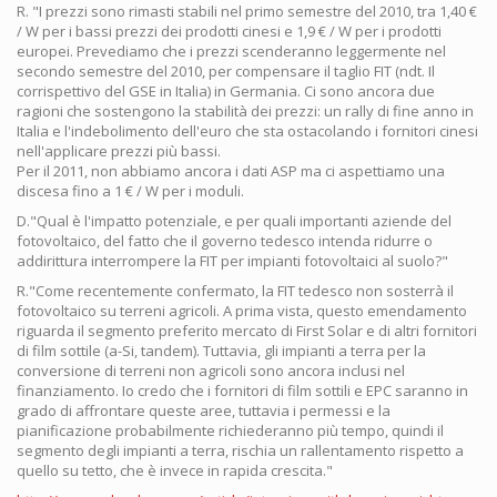
R. "I prezzi sono rimasti stabili nel primo semestre del 2010, tra 1,40 €
/ W per i bassi prezzi dei prodotti cinesi e 1,9 € / W per i prodotti
europei. Prevediamo che i prezzi scenderanno leggermente nel
secondo semestre del 2010, per compensare il taglio FIT (ndt. Il
corrispettivo del GSE in Italia) in Germania. Ci sono ancora due
ragioni che sostengono la stabilità dei prezzi: un rally di fine anno in
Italia e l'indebolimento dell'euro che sta ostacolando i fornitori cinesi
nell'applicare prezzi più bassi.
Per il 2011, non abbiamo ancora i dati ASP ma ci aspettiamo una
discesa fino a 1 € / W per i moduli.
D."Qual è l'impatto potenziale, e per quali importanti aziende del
fotovoltaico, del fatto che il governo tedesco intenda ridurre o
addirittura interrompere la FIT per impianti fotovoltaici al suolo?"
R."Come recentemente confermato, la FIT tedesco non sosterrà il
fotovoltaico su terreni agricoli. A prima vista, questo emendamento
riguarda il segmento preferito mercato di First Solar e di altri fornitori
di film sottile (a-Si, tandem). Tuttavia, gli impianti a terra per la
conversione di terreni non agricoli sono ancora inclusi nel
finanziamento. Io credo che i fornitori di film sottili e EPC saranno in
grado di affrontare queste aree, tuttavia i permessi e la
pianificazione probabilmente richiederanno più tempo, quindi il
segmento degli impianti a terra, rischia un rallentamento rispetto a
quello su tetto, che è invece in rapida crescita."