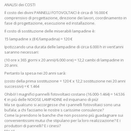
ANALISI dei COSTI
Il costo dei divini PANNELLI FOTOVOLTAICI è circa di 16.000 €
comprensivo di progettazione, direzione dei lavori, coordinamento in
fase di progettazione, esecuzione ed installazione.
Il costo di sostituzione delle miserabili lampadine è:
15 lampadine x (8 €/lampadina) = 120 €
Ipotizzando una durata delle lampadine di circa 6.000 h in vent’anni
saranno necessari:
(10 ore x 365 giorni x 20 anni)/6.000 ore) = 12,2 cambi di lampadine in
20 anni.
Pertanto la spesa nei 20 anni sarà:
(costo della prima sostituzione = 120 € x 12,2 sostituzione nei 20 anni
successivi) = € 1.464
Ohibò! I magnifici pannelli fotovoltaici costano (16.000-1.464) = 14.536
€ in più delle NOIOSE LAMPADINE ed inquinano di più!
Ma se qualcuno si accorgesse che i pannelli fotovoltaici sono una
bufala; a chi facciamo le nostre s carissime consulenze?
Come la prendono le banche che non possono più guadagnare sui
convenientissimi mutui che stipulano per la loro realizzazione? E i
produttori di pannelli? E i cinesi?
Ma si!