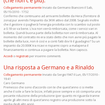
(che non c'è più).
Collegamento permanente
Inviato da
Germano Bianconi
il Sab,
05/15/2010 - 17:52
Confermo che continuano ad arrivarmi bollette da Hera (fornitore di
zona) pur avendo l'impianto da 3KW attivo dal 2008. Segnalo inoltre
che il gestore ci pagherà l'energia prodotta con lo scambio sul posto
a 0.18 se va bene. L'iva non verrà rimborsata, come i servizi vari in
bolletta. Quindi buona parte della bolletta non verrà rimborsata. Al
momento del contratto mi era stato detto che non avrei più pagato le
bollette della luce, non è così e a conti fatti dov'è il guadagno? Su un
impianto da 20.000€ tra ricavi e risparmi copro a malapena il
finanziamento e continua a pagare la bolletta. Non capisco.
Accedi
o
registrati
per inserire commenti.
Una risposta a Germano e a Rinaldo
Collegamento permanente
Inviato da
Sergio1947
il Lun, 05/17/2010 -
19:41
Caro Germano
Premesso che sono d’accordo con te che quest’anno ci si mette
anche il sole a fare le bizze, infatti piove sempre e ciò comporta una
pesante riduzione della produzione (per quanto mi riguarda tranne
aprile gli altri mesi di quest’anno registro una produzione sotto la
media degli altri anni).