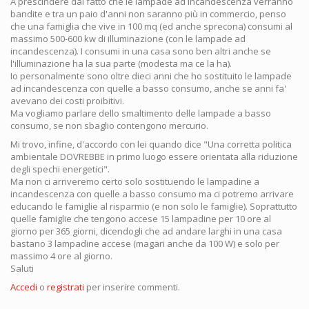
A prescindere dal fatto che le lampade ad incandescenza verranno
bandite e tra un paio d'anni non saranno più in commercio, penso
che una famiglia che vive in 100 mq (ed anche sprecona) consumi al
massimo 500-600 kw di illuminazione (con le lampade ad
incandescenza). I consumi in una casa sono ben altri anche se
l'illuminazione ha la sua parte (modesta ma ce la ha).
Io personalmente sono oltre dieci anni che ho sostituito le lampade
ad incandescenza con quelle a basso consumo, anche se anni fa'
avevano dei costi proibitivi.
Ma vogliamo parlare dello smaltimento delle lampade a basso
consumo, se non sbaglio contengono mercurio.
Mi trovo, infine, d'accordo con lei quando dice "Una corretta politica
ambientale DOVREBBE in primo luogo essere orientata alla riduzione
degli spechi energetici".
Ma non ci arriveremo certo solo sostituendo le lampadine a
incandescenza con quelle a basso consumo ma ci potremo arrivare
educando le famiglie al risparmio (e non solo le famiglie). Soprattutto
quelle famiglie che tengono accese 15 lampadine per 10 ore al
giorno per 365 giorni, dicendogli che ad andare larghi in una casa
bastano 3 lampadine accese (magari anche da 100 W) e solo per
massimo 4 ore al giorno.
Saluti
Accedi
o
registrati
per inserire commenti.