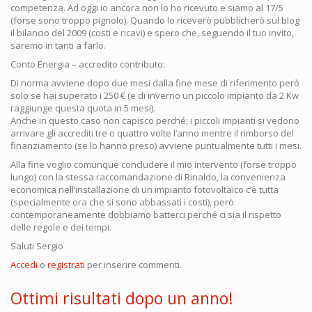
competenza. Ad oggi io ancora non lo ho ricevuto e siamo al 17/5
(forse sono troppo pignolo). Quando lo riceverò pubblicherò sul blog
il bilancio del 2009 (costi e ricavi) e spero che, seguendo il tuo invito,
saremo in tanti a farlo.
Conto Energia – accredito contributo:
Di norma avviene dopo due mesi dalla fine mese di riferimento però
solo se hai superato i 250 € (e di inverno un piccolo impianto da 2 Kw
raggiunge questa quota in 5 mesi).
Anche in questo caso non capisco perché; i piccoli impianti si vedono
arrivare gli accrediti tre o quattro volte l’anno mentre il rimborso del
finanziamento (se lo hanno preso) avviene puntualmente tutti i mesi.
Alla fine voglio comunque concludere il mio intervento (forse troppo
lungo) con la stessa raccomandazione di Rinaldo, la convenienza
economica nell’installazione di un impianto fotovoltaico c’è tutta
(specialmente ora che si sono abbassati i costi), però
contemporaneamente dobbiamo batterci perché ci sia il rispetto
delle regole e dei tempi.
Saluti Sergio
Accedi
o
registrati
per inserire commenti.
Ottimi risultati dopo un anno!