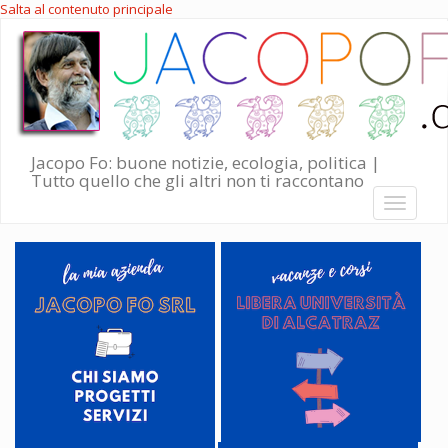
Salta al contenuto principale
Jacopo Fo: buone notizie, ecologia, politica |
Tutto quello che gli altri non ti raccontano
Toggle
navigati