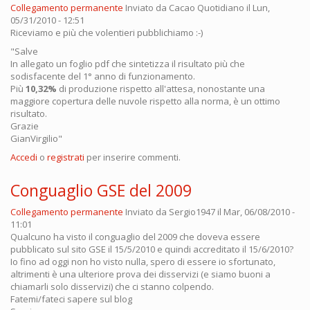
Collegamento permanente
Inviato da
Cacao Quotidiano
il Lun,
05/31/2010 - 12:51
Riceviamo e più che volentieri pubblichiamo :-)
"Salve
In allegato un foglio pdf che sintetizza il risultato più che
sodisfacente del 1° anno di funzionamento.
Più
10,32%
di produzione rispetto all'attesa, nonostante una
maggiore copertura delle nuvole rispetto alla norma, è un ottimo
risultato.
Grazie
GianVirgilio"
Accedi
o
registrati
per inserire commenti.
Conguaglio GSE del 2009
Collegamento permanente
Inviato da
Sergio1947
il Mar, 06/08/2010 -
11:01
Qualcuno ha visto il conguaglio del 2009 che doveva essere
pubblicato sul sito GSE il 15/5/2010 e quindi accreditato il 15/6/2010?
Io fino ad oggi non ho visto nulla, spero di essere io sfortunato,
altrimenti è una ulteriore prova dei disservizi (e siamo buoni a
chiamarli solo disservizi) che ci stanno colpendo.
Fatemi/fateci sapere sul blog