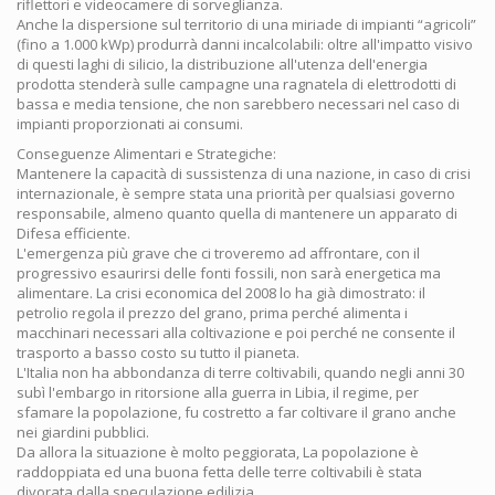
riflettori e videocamere di sorveglianza.
Anche la dispersione sul territorio di una miriade di impianti “agricoli”
(fino a 1.000 kWp) produrrà danni incalcolabili: oltre all'impatto visivo
di questi laghi di silicio, la distribuzione all'utenza dell'energia
prodotta stenderà sulle campagne una ragnatela di elettrodotti di
bassa e media tensione, che non sarebbero necessari nel caso di
impianti proporzionati ai consumi.
Conseguenze Alimentari e Strategiche:
Mantenere la capacità di sussistenza di una nazione, in caso di crisi
internazionale, è sempre stata una priorità per qualsiasi governo
responsabile, almeno quanto quella di mantenere un apparato di
Difesa efficiente.
L'emergenza più grave che ci troveremo ad affrontare, con il
progressivo esaurirsi delle fonti fossili, non sarà energetica ma
alimentare. La crisi economica del 2008 lo ha già dimostrato: il
petrolio regola il prezzo del grano, prima perché alimenta i
macchinari necessari alla coltivazione e poi perché ne consente il
trasporto a basso costo su tutto il pianeta.
L'Italia non ha abbondanza di terre coltivabili, quando negli anni 30
subì l'embargo in ritorsione alla guerra in Libia, il regime, per
sfamare la popolazione, fu costretto a far coltivare il grano anche
nei giardini pubblici.
Da allora la situazione è molto peggiorata, La popolazione è
raddoppiata ed una buona fetta delle terre coltivabili è stata
divorata dalla speculazione edilizia.