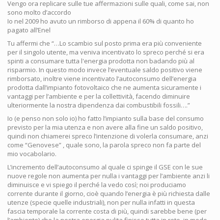
Vengo ora replicare sulle tue affermazioni sulle quali, come sai, non
sono molto d’accordo
Io nel 2009 ho avuto un rimborso di appena il 60% di quanto ho
pagato all’Enel
Tu affermi che “…Lo scambio sul posto prima era più conveniente
per il singolo utente, ma veniva incentivato lo spreco perché si era
spinti a consumare tutta l'energia prodotta non badando più al
risparmio. In questo modo invece l’eventuale saldo positivo viene
rimborsato, inoltre viene incentivato l’autoconsumo dell’energia
prodotta dall’impianto fotovoltaico che ne aumenta sicuramente i
vantaggi per l’ambiente e per la collettività, facendo diminuire
ulteriormente la nostra dipendenza dai combustibili fossili….”
Io (e penso non solo io) ho fatto l’impianto sulla base del consumo
previsto per la mia utenza e non avere alla fine un saldo positivo,
quindi non chiamerei spreco l’intenzione di volerla consumare, anzi
come “Genovese” , quale sono, la parola spreco non fa parte del
mio vocabolario.
L’incremento dell’autoconsumo al quale ci spinge il GSE con le sue
nuove regole non aumenta per nulla i vantaggi per l’ambiente anzi li
diminuisce e vi spiego il perché la vedo così; noi produciamo
corrente durante il giorno, cioè quando l’energia è più richiesta dalle
utenze (specie quelle industriali), non per nulla infatti in questa
fascia temporale la corrente costa di più, quindi sarebbe bene (per
l’ambiente) che la nostra energia pulita finisse tutta in rete, in modo