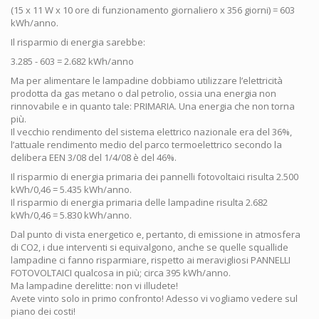
(15 x 11 W x 10 ore di funzionamento giornaliero x 356 giorni) = 603
kWh/anno.
Il risparmio di energia sarebbe:
3.285 - 603 = 2.682 kWh/anno
Ma per alimentare le lampadine dobbiamo utilizzare l’elettricità
prodotta da gas metano o dal petrolio, ossia una energia non
rinnovabile e in quanto tale: PRIMARIA. Una energia che non torna
più.
Il vecchio rendimento del sistema elettrico nazionale era del 36%,
l’attuale rendimento medio del parco termoelettrico secondo la
delibera EEN 3/08 del 1/4/08 è del 46%.
Il risparmio di energia primaria dei pannelli fotovoltaici risulta 2.500
kWh/0,46 = 5.435 kWh/anno.
Il risparmio di energia primaria delle lampadine risulta 2.682
kWh/0,46 = 5.830 kWh/anno.
Dal punto di vista energetico e, pertanto, di emissione in atmosfera
di CO2, i due interventi si equivalgono, anche se quelle squallide
lampadine ci fanno risparmiare, rispetto ai meravigliosi PANNELLI
FOTOVOLTAICI qualcosa in più; circa 395 kWh/anno.
Ma lampadine derelitte: non vi illudete!
Avete vinto solo in primo confronto! Adesso vi vogliamo vedere sul
piano dei costi!