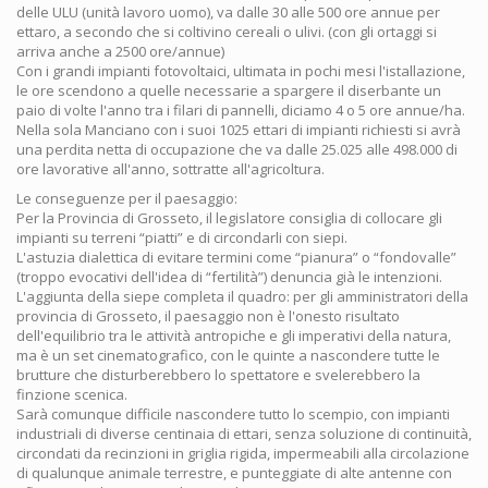
delle ULU (unità lavoro uomo), va dalle 30 alle 500 ore annue per
ettaro, a secondo che si coltivino cereali o ulivi. (con gli ortaggi si
arriva anche a 2500 ore/annue)
Con i grandi impianti fotovoltaici, ultimata in pochi mesi l'istallazione,
le ore scendono a quelle necessarie a spargere il diserbante un
paio di volte l'anno tra i filari di pannelli, diciamo 4 o 5 ore annue/ha.
Nella sola Manciano con i suoi 1025 ettari di impianti richiesti si avrà
una perdita netta di occupazione che va dalle 25.025 alle 498.000 di
ore lavorative all'anno, sottratte all'agricoltura.
Le conseguenze per il paesaggio:
Per la Provincia di Grosseto, il legislatore consiglia di collocare gli
impianti su terreni “piatti” e di circondarli con siepi.
L'astuzia dialettica di evitare termini come “pianura” o “fondovalle”
(troppo evocativi dell'idea di “fertilità”) denuncia già le intenzioni.
L'aggiunta della siepe completa il quadro: per gli amministratori della
provincia di Grosseto, il paesaggio non è l'onesto risultato
dell'equilibrio tra le attività antropiche e gli imperativi della natura,
ma è un set cinematografico, con le quinte a nascondere tutte le
brutture che disturberebbero lo spettatore e svelerebbero la
finzione scenica.
Sarà comunque difficile nascondere tutto lo scempio, con impianti
industriali di diverse centinaia di ettari, senza soluzione di continuità,
circondati da recinzioni in griglia rigida, impermeabili alla circolazione
di qualunque animale terrestre, e punteggiate di alte antenne con