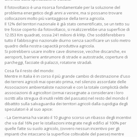
Il fotovoltaico è una risorsa fondamentale per la soluzione del
problema energetico degli anni a venire, ma si possano trovare
collocazioni molto più vantaggiose della terra agricola.
Il 12% del territori nazionale è già stato cementificato, se un tetto su
tre fosse coperto da fotovoltaico, si realizzerebbe una superficie di
12.053 Km quadrati, ossia 241 milioni di kWp. Che soddiferebbero
tutto il fabbisogno nazionale diurno senza sacrificare un solo metro
quadro della nostra capacità produttiva agricola.
Si potrebbero usare inoltre cave dismesse, vecchie discariche, ex
aeroporti, barriere antirumore di strade e autostrade, coperture di
parcheggi, facciate di palazzi, rotatorie stradali.
Cosa fa il resto del mondo:
Mentre in Italia è in corso il più grande cambio di destinazione d'uso
dei terreni agricoli mai operato prima, nel silenzio assordate delle
Associazioni ambientaliste nazionali e con la totale complicità delle
associazioni di agricoltori (ormai rassegnate a considerare i loro
iscritti alla stregua di inutili relitti del passato) nel resto del mondo il
dibattito sulla salvaguardia dei territori agricoli dalla cupidigia degli
speculatori è al suo apice:
- La Germania ha varato il 10 giugno scorso un ribasso degli incentivi
che va dal 16% per le istallazioni integrate negli edifici al 100% per
quelle fatte su suolo agricolo, (ovvero nessun incentivo per gli
impianti che intaccano la superficie coltivabile del paese) mentre