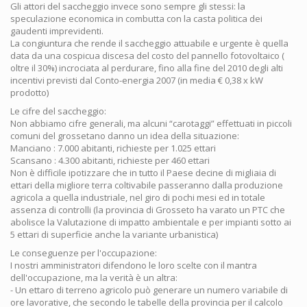
Gli attori del saccheggio invece sono sempre gli stessi: la
speculazione economica in combutta con la casta politica dei
gaudenti imprevidenti.
La congiuntura che rende il saccheggio attuabile e urgente è quella
data da una cospicua discesa del costo del pannello fotovoltaico (
oltre il 30%) incrociata al perdurare, fino alla fine del 2010 degli alti
incentivi previsti dal Conto-energia 2007 (in media € 0,38 x kW
prodotto)
Le cifre del saccheggio:
Non abbiamo cifre generali, ma alcuni “carotaggi” effettuati in piccoli
comuni del grossetano danno un idea della situazione:
Manciano : 7.000 abitanti, richieste per 1.025 ettari
Scansano : 4.300 abitanti, richieste per 460 ettari
Non è difficile ipotizzare che in tutto il Paese decine di migliaia di
ettari della migliore terra coltivabile passeranno dalla produzione
agricola a quella industriale, nel giro di pochi mesi ed in totale
assenza di controlli (la provincia di Grosseto ha varato un PTC che
abolisce la Valutazione di impatto ambientale e per impianti sotto ai
5 ettari di superficie anche la variante urbanistica)
Le conseguenze per l'occupazione:
I nostri amministratori difendono le loro scelte con il mantra
dell'occupazione, ma la verità è un altra:
- Un ettaro di terreno agricolo può generare un numero variabile di
ore lavorative, che secondo le tabelle della provincia per il calcolo