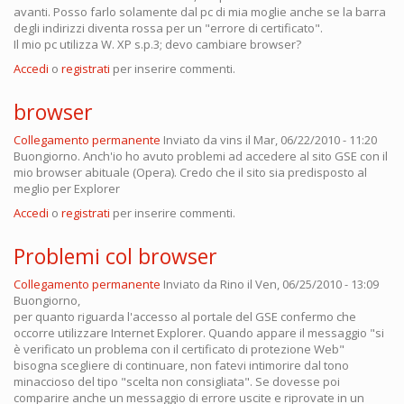
avanti. Posso farlo solamente dal pc di mia moglie anche se la barra
degli indirizzi diventa rossa per un "errore di certificato".
Il mio pc utilizza W. XP s.p.3; devo cambiare browser?
Accedi
o
registrati
per inserire commenti.
browser
Collegamento permanente
Inviato da
vins
il Mar, 06/22/2010 - 11:20
Buongiorno. Anch'io ho avuto problemi ad accedere al sito GSE con il
mio browser abituale (Opera). Credo che il sito sia predisposto al
meglio per Explorer
Accedi
o
registrati
per inserire commenti.
Problemi col browser
Collegamento permanente
Inviato da
Rino
il Ven, 06/25/2010 - 13:09
Buongiorno,
per quanto riguarda l'accesso al portale del GSE confermo che
occorre utilizzare Internet Explorer. Quando appare il messaggio "si
è verificato un problema con il certificato di protezione Web"
bisogna scegliere di continuare, non fatevi intimorire dal tono
minaccioso del tipo "scelta non consigliata". Se dovesse poi
comparire anche un messaggio di errore uscite e riprovate in un