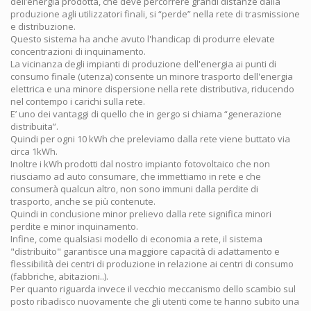
dell’energia prodotta, che deve percorrere grandi distanze dalla
produzione agli utilizzatori finali, si “perde” nella rete di trasmissione
e distribuzione.
Questo sistema ha anche avuto l'handicap di produrre elevate
concentrazioni di inquinamento.
La vicinanza degli impianti di produzione dell'energia ai punti di
consumo finale (utenza) consente un minore trasporto dell'energia
elettrica e una minore dispersione nella rete distributiva, riducendo
nel contempo i carichi sulla rete.
E’ uno dei vantaggi di quello che in gergo si chiama “generazione
distribuita”.
Quindi per ogni 10 kWh che preleviamo dalla rete viene buttato via
circa 1kWh.
Inoltre i kWh prodotti dal nostro impianto fotovoltaico che non
riusciamo ad auto consumare, che immettiamo in rete e che
consumerà qualcun altro, non sono immuni dalla perdite di
trasporto, anche se più contenute.
Quindi in conclusione minor prelievo dalla rete significa minori
perdite e minor inquinamento.
Infine, come qualsiasi modello di economia a rete, il sistema
"distribuito" garantisce una maggiore capacità di adattamento e
flessibilità dei centri di produzione in relazione ai centri di consumo
(fabbriche, abitazioni..).
Per quanto riguarda invece il vecchio meccanismo dello scambio sul
posto ribadisco nuovamente che gli utenti come te hanno subito una