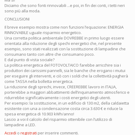
Diciamo che sono fonti rinnovabili ...e poi, in fin dei conti, i tetti neri
sono più alla moda.
CONCLUSIONI
Il breve esempio mostra come non funzioni l’equazione: ENERGIA
RINNOVABILE uguale risparmio energetico.
Una corretta politica ambientale DOVREBBE in primo luogo essere
orientata alla riduzione degli spechi energetici che, nel presente
esempio, sono stati realizzati con la sostituzione di lampadine che
consumano tanto con altre che consumano poco.
E dal punto di vista sociale?
La politica energetica del FOTOVOLTAICO farebbe arricchire sia i
produttori dei carissimi pannelli, sia le banche che erogano i mutui
per eseguire gli interventi, e ciò con i soldi che la collettività pagherà
come TASSA nella bolletta energetica.
La riduzione degli sprechi, invece, CREEREBBE lavoro in ITALIA,
porterebbe a maggiori abbattimenti dell’inquinamento atmosferico e
ridurrebbe significativamente i costi energetici degli utenti.
Per esempio: la sostituzione, in un edificio di 130 m2, della caldaietta
esistente con una a condensazone costa circa 3.630 € e riduce la
spesa energetica di 10.903 kWh/anno!
Lascio a voi il calcolo del risparmio ottenibile con l’utilizzo di
lampadine a LED.
Accedi
o
registrati
per inserire commenti.