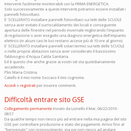
Interventi facilmente monitorabili con la FIRMA ENERGETICA.
Solo successivamente a questi interventi potranno essere installati i
pannelli fotovoltaici.
E' SCELLERATO installare pannelli fotovoltaici sui tetti delle SCUOLE
senza aver evitato il surriscaldamento dei locali e conseguente
apertura delle finestre nel periodo invernale migliorando l'impianto
di regolazione o aver eseguito una diagnosi energetica dell'impianto
elettrico (in alcuni casi le luci restano accese più di 10 ore al giorno).
E' SCELLERATO installare pannelli solari termici sui tetti delle SCUOLE
o nelle proprie abitazioni senza aver considerato il bassissimo
fabbisogno d'Acqua Calda Sanitaria.
Ed è questo che anche grazie ai vostri siti sta quotidianamente
accadendo.
Pliis Maria Cristina.
Catello è il mio nome Soccavo il mio cognome.
Accedi
o
registrati
per inserire commenti.
Difficoltà entrare sito GSE
Collegamento permanente
Inviato da
Lionello
il Mar, 06/22/2010 -
08:57
Da qualche tempo non riesco più ad entrare nella mia pagina del sito
GSE per controllare produzione e stato dei pagamenti. Arrivo fino al
"benvenuto" con riconoscimento, ma poi non riesco ad andare