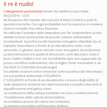
il re è nudo!
Collegamento permanente
Inviato da
catellosoccavo
il Mar,
06/22/2010 - 12:55
Mi fa piacere che rispetto alla risposta di Maria Cristina si parli di
questioni tecniche. Con ogni probabilità non ho espresso in maniera
chiara il concetto che volevo illustrare.
Ho utilizzato l'esempio delle lampadine per far comprendere ai non
addetti ai lavori-bombardati da pseudo santoni ambientalisti
incompetenti- la pochezza del risparmio energetico ottenibile da un
impianto fotovoltaico a fronte di un elevatissimo costo; costo
associato, in genere, ad un elevato costo energetico di produzione.
La mia intenzione era quella di dimostrare, conti alla mano come il
buon Galileo Galilei e non con cervellotiche idee non supportate da
prove scientifico-matematiche, che la miglior fonte rinnovabile è ciò
che NON SI CONSUMA (SvissEnergie)!
Da addetto ai lavori volevo mostrare come la politica del fotovoltaico
sia una politica ambientale SCELLERATA.
E' SCELLERATO a fronte di un elevatissimo consumo degli edifici di
civile abitazione esistenti non dare la priorità a semplici interventi di
riqualificazione energetica come:
-la sostituzione della caldaia esistente con una a condensazione;
-l'installazione delle valvole termostatiche;
-la contabilizzazione del calore nei condomini;
-la diagnosi energetica dell'impianto elettrico.