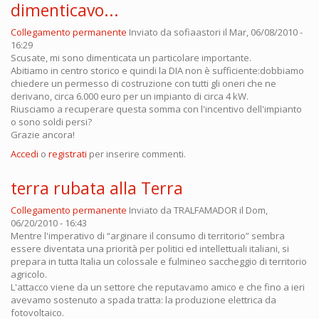
dimenticavo...
Collegamento permanente
Inviato da
sofiaastori
il Mar, 06/08/2010 -
16:29
Scusate, mi sono dimenticata un particolare importante.
Abitiamo in centro storico e quindi la DIA non è sufficiente:dobbiamo
chiedere un permesso di costruzione con tutti gli oneri che ne
derivano, circa 6.000 euro per un impianto di circa 4 kW.
Riusciamo a recuperare questa somma con l'incentivo dell'impianto
o sono soldi persi?
Grazie ancora!
Accedi
o
registrati
per inserire commenti.
terra rubata alla Terra
Collegamento permanente
Inviato da
TRALFAMADOR
il Dom,
06/20/2010 - 16:43
Mentre l'imperativo di “arginare il consumo di territorio” sembra
essere diventata una priorità per politici ed intellettuali italiani, si
prepara in tutta Italia un colossale e fulmineo saccheggio di territorio
agricolo.
L'attacco viene da un settore che reputavamo amico e che fino a ieri
avevamo sostenuto a spada tratta: la produzione elettrica da
fotovoltaico.