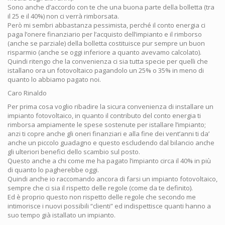
Sono anche d’accordo con te che una buona parte della bolletta (tra
il 25 e il 40%) non ci verrà rimborsata.
Però mi sembri abbastanza pessimista, perché il conto energia ci
paga l’onere finanziario per l’acquisto dell’impianto e il rimborso
(anche se parziale) della bolletta costituisce pur sempre un buon
risparmio (anche se oggi inferiore a quanto avevamo calcolato).
Quindi ritengo che la convenienza ci sia tutta specie per quelli che
istallano ora un fotovoltaico pagandolo un 25% o 35% in meno di
quanto lo abbiamo pagato noi.
Caro Rinaldo
Per prima cosa voglio ribadire la sicura convenienza di installare un
impianto fotovoltaico, in quanto il contributo del conto energia ti
rimborsa ampiamente le spese sostenute per istallare l’impianto;
anzi ti copre anche gli oneri finanziari e alla fine dei vent’anni ti da’
anche un piccolo guadagno e questo escludendo dal bilancio anche
gli ulteriori benefici dello scambio sul posto.
Questo anche a chi come me ha pagato l’impianto circa il 40% in più
di quanto lo pagherebbe oggi.
Quindi anche io raccomando ancora di farsi un impianto fotovoltaico,
sempre che ci sia il rispetto delle regole (come da te definito).
Ed è proprio questo non rispetto delle regole che secondo me
intimorisce i nuovi possibili “clienti” ed indispettisce quanti hanno a
suo tempo già istallato un impianto.