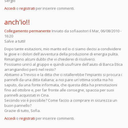
Sergio
Accedi
o
registrati
per inserire commenti.
anch'io!!
Collegamento permanente
Inviato da
sofiaastori
il Mar, 06/08/2010 -
16:20
Salve a tutti!
Dopo tante esitazioni, mio marito ed io ci siamo decisi a condividere
le gioie e i dolori dell'avventura della produzione di energia pulita.
Rimangono alcuni dubbi che vi chiederei di risolverci.
Possiamo unirci al gruppo e quindi usufruire dell'aiuto di Banca Etica
arrangiandoci però nel resto?
Abitiamo a Treviso e la ditta che ci istallerebbe l'impianto si procura i
pannelli da una ditta italiana; a noi pare un'ottima scelta ma ho
saputo, da una fonte informata, che questa ditta ha prenotazioni
fino ad ottobre e, per far fronte alle consegne, spaccia per suoi
pannelli acquistati in Cina.
Secondo voi è possibile? Come faccio a comprare in sicurezza un
buon pannello?
Grazie di tutto, Sofia.
Accedi
o
registrati
per inserire commenti.