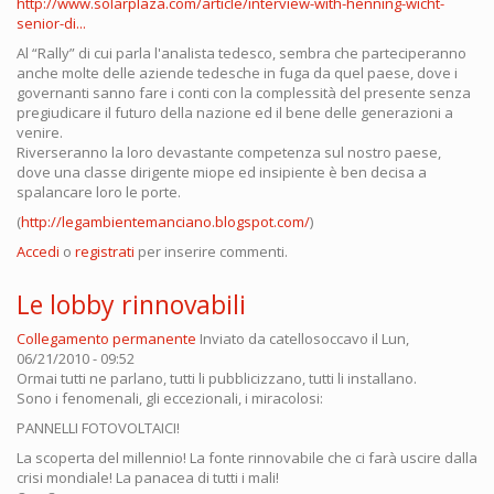
http://www.solarplaza.com/article/interview-with-henning-wicht-
senior-di...
Al “Rally” di cui parla l'analista tedesco, sembra che parteciperanno
anche molte delle aziende tedesche in fuga da quel paese, dove i
governanti sanno fare i conti con la complessità del presente senza
pregiudicare il futuro della nazione ed il bene delle generazioni a
venire.
Riverseranno la loro devastante competenza sul nostro paese,
dove una classe dirigente miope ed insipiente è ben decisa a
spalancare loro le porte.
(
http://legambientemanciano.blogspot.com/
)
Accedi
o
registrati
per inserire commenti.
Le lobby rinnovabili
Collegamento permanente
Inviato da
catellosoccavo
il Lun,
06/21/2010 - 09:52
Ormai tutti ne parlano, tutti li pubblicizzano, tutti li installano.
Sono i fenomenali, gli eccezionali, i miracolosi:
PANNELLI FOTOVOLTAICI!
La scoperta del millennio! La fonte rinnovabile che ci farà uscire dalla
crisi mondiale! La panacea di tutti i mali!