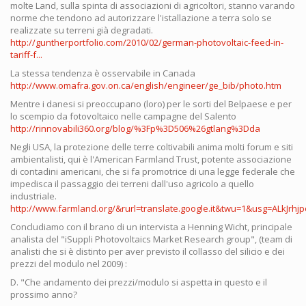
molte Land, sulla spinta di associazioni di agricoltori, stanno varando
norme che tendono ad autorizzare l'istallazione a terra solo se
realizzate su terreni già degradati.
http://guntherportfolio.com/2010/02/german-photovoltaic-feed-in-
tariff-f...
La stessa tendenza è osservabile in Canada
http://www.omafra.gov.on.ca/english/engineer/ge_bib/photo.htm
Mentre i danesi si preoccupano (loro) per le sorti del Belpaese e per
lo scempio da fotovoltaico nelle campagne del Salento
http://rinnovabili360.org/blog/%3Fp%3D506%26gtlang%3Dda
Negli USA, la protezione delle terre coltivabili anima molti forum e siti
ambientalisti, qui è l'American Farmland Trust, potente associazione
di contadini americani, che si fa promotrice di una legge federale che
impedisca il passaggio dei terreni dall'uso agricolo a quello
industriale.
http://www.farmland.org/&rurl=translate.google.it&twu=1&usg=ALkJrhjpo
Concludiamo con il brano di un intervista a Henning Wicht, principale
analista del "iSuppli Photovoltaics Market Research group", (team di
analisti che si è distinto per aver previsto il collasso del silicio e dei
prezzi del modulo nel 2009) :
D. "Che andamento dei prezzi/modulo si aspetta in questo e il
prossimo anno?