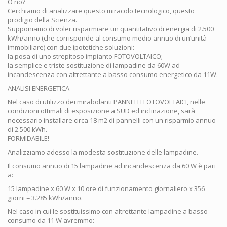
O no?
Cerchiamo di analizzare questo miracolo tecnologico, questo
prodigio della Scienza.
Supponiamo di voler risparmiare un quantitativo di energia di 2.500
kWh/anno (che corrisponde al consumo medio annuo di un’unità
immobiliare) con due ipotetiche soluzioni:
la posa di uno strepitoso impianto FOTOVOLTAICO;
la semplice e triste sostituzione di lampadine da 60W ad
incandescenza con altrettante a basso consumo energetico da 11W.
ANALISI ENERGETICA
Nel caso di utilizzo dei mirabolanti PANNELLI FOTOVOLTAICI, nelle
condizioni ottimali di esposizione a SUD ed inclinazione, sarà
necessario installare circa 18 m2 di pannelli con un risparmio annuo
di 2.500 kWh.
FORMIDABILE!
Analizziamo adesso la modesta sostituzione delle lampadine.
Il consumo annuo di 15 lampadine ad incandescenza da 60 W è pari
a:
15 lampadine x 60 W x 10 ore di funzionamento giornaliero x 356
giorni = 3.285 kWh/anno.
Nel caso in cui le sostituissimo con altrettante lampadine a basso
consumo da 11 W avremmo: