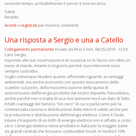
secondo tempo, probabilmente il server è sovraccarico.
Saluti
Rinaldo
Accedi
o
registrati
per inserire commenti.
Una risposta a Sergio e una a Catello
Collegamento permanente
Inviato da
Rino
il Ven, 06/25/2010 - 12:59
Caro Sergio,
rispondo alle tue osservazioni e mi scuserai se lo faccio con oltre un
mese di ritardo. Intanto ti ringrazio perché i tuoi interventi sono
sempre costruttivi.
Voglio comunque ribadire quanto affermato riguardo ai vantaggi
ambientali, ma anche economici con questo meccanismo dello
scambio sul posto, della massimizzazione della quota di
autoconsumo dell’energia prodotta dal nostro impianto fotovoltaico,
anche perché non si tratta di una mia opinione ma è un dato di fatto.
Infatti i vantaggi del famoso “km zero” di cui si parla tanto per la
commercializzazione e distribuzione delle merci è valido anche per
la produzione e distribuzione dell’energia elettrica. Come è facile
intuire il trasporto di un kWh di energia elettrica non è affatto a costo
zero. L’energia elettrica viene prodotta in Italia per la maggior parte
da grandi centrali che bruciano combustibili fossili. In media il 10%