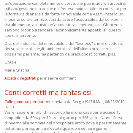
un'operazione completamente diversa, che può incidere sui costi di
utilizzo/gestione ma anche no. Per esempio stipulo un contratto per
la fornitura di energia da fonte rinnovabile come Agsm, installo un
impianto solare termico, così da avere l'acqua calda dal sole per il
riscaldamento, acquisto un'autovettura a metano, ecc. Gli incentivi
servono proprio a rendere "economicamente appetibile" questo
tipo di intervento.
Ora, dell'industria del rinnovabile e del "bisness" che vi è sotteso,
dei suoi sciacalli, degli "ambientalisti" dell'ultima ora... certo,
possiamo parlarne, ma partendo da presupposti corretti, pliis.
Grazie.
Maria Cristina
Accedi
o
registrati
per inserire commenti.
Conti corretti ma fantasiosi
Collegamento permanente
Inviato da
Sergio1947
il Mar, 06/22/2010 -
07:18
Vorrei sapere, infatti, chi secondo lei in una casa tiene accese 15
lampadine da 60 w per 10 ore al giorno per 365 giorni l'anno. Forse
d'inverno alla sommità del circo polare artico dove è perennemente
notte, ma poi risparmia d'estate quando è sempre giorno.