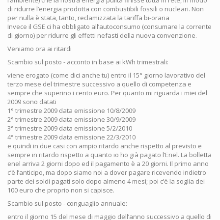
di ridurre l’energia prodotta con combustibili fossili o nucleari. Non
per nulla è stata, tanto, reclamizzata la tariffa bi-oraria
Invece il GSE ci ha obbligato all’autoconsumo (consumare la corrente
di giorno) per ridurre gli effetti nefasti della nuova convenzione.
Veniamo ora ai ritardi
Scambio sul posto - acconto in base ai kWh trimestrali:
viene erogato (come dici anche tu) entro il 15° giorno lavorativo del
terzo mese del trimestre successivo a quello di competenza e
sempre che superino i cento euro. Per quanto mi riguarda i miei del
2009 sono datati
1° trimestre 2009 data emissione 10/8/2009
2° trimestre 2009 data emissione 30/9/2009
3° trimestre 2009 data emissione 5/2/2010
4° trimestre 2009 data emissione 22/3/2010
e quindi in due casi con ampio ritardo anche rispetto al previsto e
sempre in ritardo rispetto a quanto io ho già pagato l’Enel. La bolletta
enel arriva 2 giorni dopo ed il pagamento è a 20 giorni. Il primo anno
c’è l’anticipo, ma dopo siamo noi a dover pagare ricevendo indietro
parte dei soldi pagati solo dopo almeno 4 mesi; poi c’è la soglia dei
100 euro che proprio non si capisce.
Scambio sul posto - conguaglio annuale:
entro il giorno 15 del mese di maggio dell’anno successivo a quello di