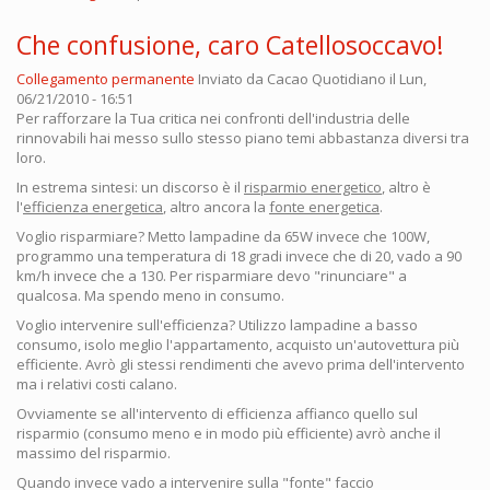
Che confusione, caro Catellosoccavo!
Collegamento permanente
Inviato da
Cacao Quotidiano
il Lun,
06/21/2010 - 16:51
Per rafforzare la Tua critica nei confronti dell'industria delle
rinnovabili hai messo sullo stesso piano temi abbastanza diversi tra
loro.
In estrema sintesi: un discorso è il
risparmio energetico
, altro è
l'
efficienza energetica
, altro ancora la
fonte energetica
.
Voglio risparmiare? Metto lampadine da 65W invece che 100W,
programmo una temperatura di 18 gradi invece che di 20, vado a 90
km/h invece che a 130. Per risparmiare devo "rinunciare" a
qualcosa. Ma spendo meno in consumo.
Voglio intervenire sull'efficienza? Utilizzo lampadine a basso
consumo, isolo meglio l'appartamento, acquisto un'autovettura più
efficiente. Avrò gli stessi rendimenti che avevo prima dell'intervento
ma i relativi costi calano.
Ovviamente se all'intervento di efficienza affianco quello sul
risparmio (consumo meno e in modo più efficiente) avrò anche il
massimo del risparmio.
Quando invece vado a intervenire sulla "fonte" faccio