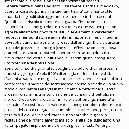
interessato alla restituzione dei finanziamenti bancari.
Generalmente si pensa ad altro. E se invece si torna al medioevo,
avere ancora dei pannelli funzionanti ti sara' certamente utile
quando i trogloditi distruggeranno le linee elettriche nazionali.
Quindi il solo rischio dell'impresa riguarda l'inflazione e la
disponibilita' di energia elettrica. Ma queste due varianti possono
agire relativamente poco sugli utili: i due elementi si calmierano
reciprocamente. Infatti, se aumenta l'inflazione, almeno in teoria,
dovrebbe aumentare anche il prezzo dell'energia. D'altra parte un
crollo del prezzo dell'energia (che solo un'invenzione strepitosa
potrebbe provocare) dovrebbe portare con se' una drastica
diminuzione del costo di tutti i beni e i servizi quindi scongiurare
un'impennata dell'inflazione.
Sono convinto che gli analisti sbaglino a credere che nei prossimi
anni si raggiungera' solo il 20% di energia da fonti rinnovabili.
L'umanita' sapra' far meglio. La prossima irruzione dell'auto ad aria
compressa sui mercati del terzo mondo aprira' la strada a un nuovo
modo di convertire l'energia in movimento e determinera', entro i
prossimi dieci anni, una contrazione del consumo di petrolio nel
mondo. Credo che fra dieci anni il valore dell'energia iniziera' a
diminuire. Se cosi' fosse, il valore dell'energia prodotta, depurato dal
premio del Conto Energia diminuirebbe. Si tratterebbe, pero', di una
perdita sul 25% della produzione e non sarebbe in gioco la
restituzione del finanziamento ma solo l'entita' del guadagno. Una
volta ripagato l'impianto, inoltre, avrai gli utili di tutta l'energia