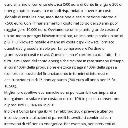
euro all'anno di corrente elettrica (500 euro di Conto Energia e 200 di
energia autoconsumata e quindi risparmiata) e avere un costo
globale di installazione, manutenzione e assicurazione intorno ai
7.500 euro. Con il finanziamento il costo nel corso dei 20 anni puo'
raggiungere 10.000 euro. Ovviamente un impianto grande costera'
un po' meno per ogni kilowatt installato, un impianto piccolo un po' di
piu'. Piu' kilowatt installo e meno mi costa ogni kilowatt. Fornisco
questi dati grossolani solo per far comprendere l'ordine di
grandezza di costi e ricavi. Questa stima e' confortata dal fatto che
tutti i simulatori del conto energia che trovate in rete stimano il tempo
in cui il 100% della produzione elettrica ripaga il 100% della spesa
(compreso il costo del finanziamento in termini di interessi e
assicurazione) in di 15 anni appunto (700 euro all'anno per 15 fa
10.500).
Migliori prospettive economiche sono poi ottenibili con impianti a
inseguimento solare che costano circa il 10% in piu' ma consentono
di produrre il (30÷40)% in piu'.
Inoltre il Conto Energia (D.M. 19 febbraio 2007) prevede ulteriori
incentivi per installazioni di pannelli fotovoltaici combinati con
interventi di efficienza energetica. Per esempio, per interventi di