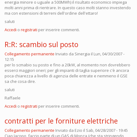
energia minore o uguale a 500MWh) il risultato economico impiega
molti anni prima di rientrare. In questo caso molti stanno investendo
ma con estensioni di terreni dell'ordine dell'ettaro!
saluti
Accedi
o
registrati
per inserire commenti.
R:R: scambio sul posto
Collegamento permanente
Inviato da
Sinergia
il Lun, 04/30/2007 -
12:15
per lo scmabio su posto e fino a 20kW, al momento non dovrebbero
esserci maggiori oneri; per gli impianti di taglia superiore c'è ancora
poca chiarezza a livello di agenzia delle entrate e nemmeno il GSE
sa che cosa dire.
saluti
Raffaele
Accedi
o
registrati
per inserire commenti.
contratti per le forniture elettriche
Collegamento permanente
Inviato da
Ezio
il Sab, 04/28/2007 - 19:45
Ciao Jacopo, faccio parte di un GAS di Monza (che sta stringendo