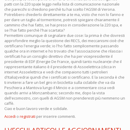
patti con la 220 spa)e leggo nella lista di comunicazione nazionale
che parecchi si chiedono perchè tu hai scelto l'AGSM di Verona.
Potrebbero chiederlo direttamente a te ma, visto che non lo fanno e
per dare un taglio al tormentone, potresti spiegare chiaramente il
cammino che hai fatto, se hai preso in considerazione la 220 spa, e
se l'hai fatto perchè l'hai scartata?
Permettimi comunque di segnalare due cose: la prima è che dovresti
approfondire meglio la questione dei RECS, dei meccanismi cioè che
certificano l'energia verde; io l'ho fatto semplicemente passando
qualche ora in internet e ho trovato che l'associazione che rilascia i
certificati ha un consiglio direttivo che ha per vicepresidente il
presidente di EDF (Energie De France, quindi tanto nucleare)e che il
rappresentante italiano è il presidente di Assoelettrica (clicca in
internet Assoelettrica e vedi che compaiono tutti i petrolieri
d'Italia);vedrai quindi che i certificati si certificano. E la seconda è che
ti inviterei a fare un bel giro in bicicletta sulla ciclabile che va da
Peschiera a Mantova lungo il Mincio e a commentare cosa vedi
quando arrivi a Monzambano; secondo me, dopo la vista
dell'ecomostro, con quelli di AGSM non prenderesti più nemmeno un
caffè.
Ciao e buon lavoro verde e solidale.
Accedi
o
registrati
per inserire commenti.