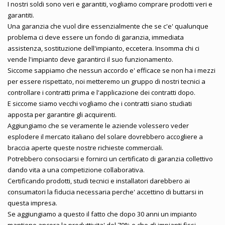
I nostri soldi sono veri e garantiti, vogliamo comprare prodotti veri e
garantiti.
Una garanzia che vuol dire essenzialmente che se c'e' qualunque
problema ci deve essere un fondo di garanzia, immediata
assistenza, sostituzione dell'impianto, eccetera. Insomma chi ci
vende l'impianto deve garantirci il suo funzionamento.
Siccome sappiamo che nessun accordo e' efficace se non ha i mezzi
per essere rispettato, noi metteremo un gruppo di nostri tecnici a
controllare i contratti prima e l'applicazione dei contratti dopo.
E siccome siamo vecchi vogliamo che i contratti siano studiati
apposta per garantire gli acquirenti.
Aggiungiamo che se veramente le aziende volessero veder
esplodere il mercato italiano del solare dovrebbero accogliere a
braccia aperte queste nostre richieste commerciali.
Potrebbero consociarsi e fornirci un certificato di garanzia collettivo
dando vita a una competizione collaborativa.
Certificando prodotti, studi tecnici e installatori darebbero ai
consumatori la fiducia necessaria perche' accettino di buttarsi in
questa impresa.
Se aggiungiamo a questo il fatto che dopo 30 anni un impianto
mantiene ancora la produttivita' del 70% e che gli impianti fissi