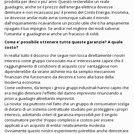
prodotta per dieci o piu' anni. Questo resterebbe un reale
guadagno, anche se il prezzo dell'energia elettrica dovesse
diminuire e non incassassi piu' il premio del Conto Energia. Insomma,
se dovesse andar male avrai comunque salvato il mondo
dall'inquinamento ricavandone un piccolo utile che ti ha ampiamente
ripagato il tuo impegno. Se andra' nel migliore dei modi salverai
l'umanita' e guadagnerai anche un fracasso di soldi.
Come e' possibile ottenere tutte queste garanzie? A quale
costo?
In realta' tutto il discorso che segue non tocca direttamente i nostri
interessi come gruppo consociato ma e' interessante capire che il
raggiungimento di condizioni di acquisto cosi' vantaggiose non
dipenderebbe da strane alchimie ma da semplici meccanismi
finanziari che funzionano da decenni e sono alla base della
moderna economia.
Come vedremo, da tempo i grossi gruppi industriali hanno capito che
era meglio diminuire l'effetto del danno imprevisto rinunciando a
priori a guadagni altrettanto imprevisti.
La novita' sta piuttosto nel fatto che un gruppo di consumatori scelga
di dotarsi di un sistema contrattuale studiato per proteggere i propri
interessi, adottando criteri di garanzia impossibili per il singolo
consumatore perche' troppo complessi e costosi per essere
applicati a un acquisto di entita' relativamente modesta.
Ovviamente questo nostro esperimento potrebbe anche dimostrare