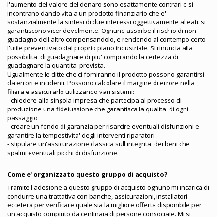
l'aumento del valore del denaro sono esattamente contrari e si
incontrano dando vita a un prodotto finanziario che e'
sostanzialmente la sintesi di due interessi oggettivamente alleati: si
garantiscono vicendevolmente. Ognuno assorbe il rischio di non
guadagno dell'altro compensandolo, e rendendo al contempo certo
l'utile preventivato dal proprio piano industriale. Si rinuncia alla
possibilita' di guadagnare di piu' comprando la certezza di
guadagnare la quantita' prevista.
Ugualmente le ditte che ci forniranno il prodotto possono garantirsi
da errori e incidenti. Possono calcolare il margine di errore nella
filiera e assicurarlo utilizzando vari sistemi:
- chiedere alla singola impresa che partecipa al processo di
produzione una fideiussione che garantisca la qualita' di ogni
passaggio
- creare un fondo di garanzia per risarcire eventuali disfunzioni e
garantire la tempestivita' degli interventi riparatori
- stipulare un'assicurazione classica sull'integrita' dei beni che
spalmi eventuali picchi di disfunzione.
Come e' organizzato questo gruppo di acquisto?
Tramite l'adesione a questo gruppo di acquisto ognuno mi incarica di
condurre una trattativa con banche, assicurazioni, installatori
eccetera per verificare quale sia la migliore offerta disponibile per
un acquisto compiuto da centinaia di persone consociate. Mi si