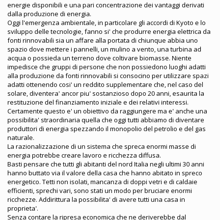
energie disponibili e una pari concentrazione dei vantaggi derivati
dalla produzione di energia.
Oggi l'emergenza ambientale, in particolare gli accordi di Kyoto e lo
sviluppo delle tecnologie, fanno si' che produrre energia elettrica da
fonti rinnovabili sia un affare alla portata di chiunque abbia uno
spazio dove mettere i pannelli, un mulino a vento, una turbina ad
acqua o possieda un terreno dove coltivare biomasse. Niente
impedisce che gruppi di persone che non possiedono luoghi adatti
alla produzione da fonti rinnovabili si consocino per utilizzare spazi
adatti ottenendo cosi' un reddito supplementare che, nel caso del
solare, diventera' ancor piu' sostanzioso dopo 20 anni, esaurita la
restituzione del finanziamento iniziale e dei relativi interessi.
Certamente questo e' un obiettivo da raggiungere ma e' anche una
possibilita' straordinaria quella che oggi tutti abbiamo di diventare
produttori di energia spezzando il monopolio del petrolio e del gas
naturale.
La razionalizzazione di un sistema che spreca enormi masse di
energia potrebbe creare lavoro e ricchezza diffusa.
Basti pensare che tutti gli abitanti del nord Italia negli ultimi 30 anni
hanno buttato via il valore della casa che hanno abitato in spreco
energetico. Tetti non isolati, mancanza di doppi vetri e di caldaie
efficienti, sprechi vari, sono stati un modo per bruciare enormi
ricchezze. Addirittura la possibilita' di avere tutti una casa in
proprieta'.
Senza contare la ripresa economica che ne deriverebbe dal