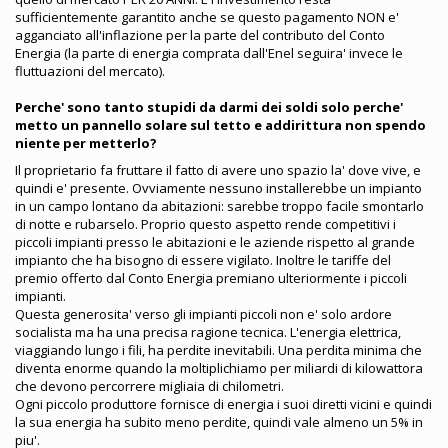
sufficientemente garantito anche se questo pagamento NON e'
agganciato all'inflazione per la parte del contributo del Conto
Energia (la parte di energia comprata dall'Enel seguira' invece le
fluttuazioni del mercato).
Perche' sono tanto stupidi da darmi dei soldi solo perche'
metto un pannello solare sul tetto e addirittura non spendo
niente per metterlo?
Il proprietario fa fruttare il fatto di avere uno spazio la' dove vive, e
quindi e' presente. Ovviamente nessuno installerebbe un impianto
in un campo lontano da abitazioni: sarebbe troppo facile smontarlo
di notte e rubarselo. Proprio questo aspetto rende competitivi i
piccoli impianti presso le abitazioni e le aziende rispetto al grande
impianto che ha bisogno di essere vigilato. Inoltre le tariffe del
premio offerto dal Conto Energia premiano ulteriormente i piccoli
impianti.
Questa generosita' verso gli impianti piccoli non e' solo ardore
socialista ma ha una precisa ragione tecnica. L'energia elettrica,
viaggiando lungo i fili, ha perdite inevitabili. Una perdita minima che
diventa enorme quando la moltiplichiamo per miliardi di kilowattora
che devono percorrere migliaia di chilometri.
Ogni piccolo produttore fornisce di energia i suoi diretti vicini e quindi
la sua energia ha subito meno perdite, quindi vale almeno un 5% in
piu'.