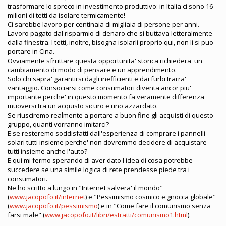
trasformare lo spreco in investimento produttivo: in Italia ci sono 16
milioni di tetti da isolare termicamente!
Ci sarebbe lavoro per centinaia di migliaia di persone per anni.
Lavoro pagato dal risparmio di denaro che si buttava letteralmente
dalla finestra. I tetti, inoltre, bisogna isolarli proprio qui, non li si puo'
portare in Cina.
Ovviamente sfruttare questa opportunita' storica richiedera' un
cambiamento di modo di pensare e un apprendimento.
Solo chi sapra' garantirsi dagli inefficienti e dai furbi trarra'
vantaggio. Consociarsi come consumatori diventa ancor piu'
importante perche' in questo momento fa veramente differenza
muoversi tra un acquisto sicuro e uno azzardato.
Se riusciremo realmente a portare a buon fine gli acquisti di questo
gruppo, quanti vorranno imitarci?
E se resteremo soddisfatti dall'esperienza di comprare i pannelli
solari tutti insieme perche' non dovremmo decidere di acquistare
tutti insieme anche l'auto?
E qui mi fermo sperando di aver dato l'idea di cosa potrebbe
succedere se una simile logica di rete prendesse piede tra i
consumatori.
Ne ho scritto a lungo in "Internet salvera' il mondo"
(
www.jacopofo.it/internet
) e "Pessimismo cosmico e gnocca globale"
(
www.jacopofo.it/pessimismo
) e in "Come fare il comunismo senza
farsi male" (
www.jacopofo.it/libri/estratti/comunismo1.html
).