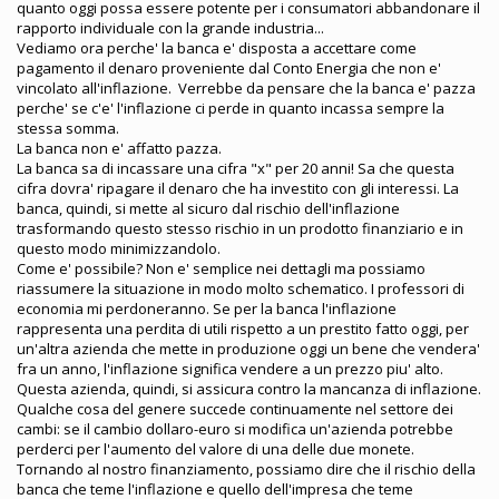
quanto oggi possa essere potente per i consumatori abbandonare il
rapporto individuale con la grande industria...
Vediamo ora perche' la banca e' disposta a accettare come
pagamento il denaro proveniente dal Conto Energia che non e'
vincolato all'inflazione. Verrebbe da pensare che la banca e' pazza
perche' se c'e' l'inflazione ci perde in quanto incassa sempre la
stessa somma.
La banca non e' affatto pazza.
La banca sa di incassare una cifra "x" per 20 anni! Sa che questa
cifra dovra' ripagare il denaro che ha investito con gli interessi. La
banca, quindi, si mette al sicuro dal rischio dell'inflazione
trasformando questo stesso rischio in un prodotto finanziario e in
questo modo minimizzandolo.
Come e' possibile? Non e' semplice nei dettagli ma possiamo
riassumere la situazione in modo molto schematico. I professori di
economia mi perdoneranno. Se per la banca l'inflazione
rappresenta una perdita di utili rispetto a un prestito fatto oggi, per
un'altra azienda che mette in produzione oggi un bene che vendera'
fra un anno, l'inflazione significa vendere a un prezzo piu' alto.
Questa azienda, quindi, si assicura contro la mancanza di inflazione.
Qualche cosa del genere succede continuamente nel settore dei
cambi: se il cambio dollaro-euro si modifica un'azienda potrebbe
perderci per l'aumento del valore di una delle due monete.
Tornando al nostro finanziamento, possiamo dire che il rischio della
banca che teme l'inflazione e quello dell'impresa che teme