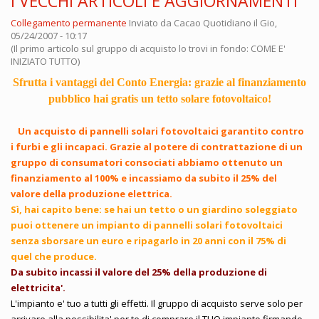
I VECCHI ARTICOLI E AGGIORNAMENTI
Collegamento permanente
Inviato da
Cacao Quotidiano
il Gio,
05/24/2007 - 10:17
(Il primo articolo sul gruppo di acquisto lo trovi in fondo: COME E'
INIZIATO TUTTO)
Sfrutta i vantaggi del Conto Energia: grazie al finanziamento
pubblico hai gratis un tetto solare fotovoltaico!
Un acquisto di pannelli solari fotovoltaici garantito contro
i furbi e gli incapaci. Grazie al potere di contrattazione di un
gruppo di consumatori consociati abbiamo ottenuto un
finanziamento al 100% e incassiamo da subito il 25% del
valore della produzione elettrica.
Sì, hai capito bene: se hai un tetto o un giardino soleggiato
puoi ottenere un impianto di pannelli solari fotovoltaici
senza sborsare un euro e ripagarlo in 20 anni con il 75% di
quel che produce.
Da subito incassi il valore del 25% della produzione di
elettricita'.
L'impianto e' tuo a tutti gli effetti. Il gruppo di acquisto serve solo per
arrivare alla possibilita' per te di comprare il TUO impianto firmando