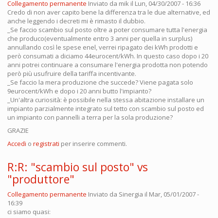
Collegamento permanente
Inviato da
mik
il Lun, 04/30/2007 - 16:36
Credo di non aver capito bene la differenza tra le due alternative, ed
anche leggendo i decreti mi è rimasto il dubbio.
_Se faccio scambio sul posto oltre a poter consumare tutta l'energia
che produco(eventualmente entro 3 anni per quella in surplus)
annullando così le spese enel, verrei ripagato dei kWh prodotti e
però consumati a diciamo 44eurocent/kWh. In questo caso dopo i 20
anni potrei continuare a consumare l'energia prodotta non potendo
però più usufruire della tariffa incentivante.
_Se faccio la mera produzione che succede? Viene pagata solo
9eurocent/kWh e dopo i 20 anni butto l'impianto?
_Un'altra curiosità: è possibile nella stessa abitazione installare un
impianto parzialmente integrato sul tetto con scambio sul posto ed
un impianto con pannelli a terra per la sola produzione?
GRAZIE
Accedi
o
registrati
per inserire commenti.
R:R: "scambio sul posto" vs
"produttore"
Collegamento permanente
Inviato da
Sinergia
il Mar, 05/01/2007 -
16:39
ci siamo quasi: