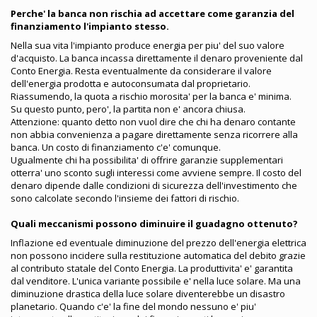
Perche' la banca non rischia ad accettare come garanzia del
finanziamento l'impianto stesso.
Nella sua vita l'impianto produce energia per piu' del suo valore
d'acquisto. La banca incassa direttamente il denaro proveniente dal
Conto Energia. Resta eventualmente da considerare il valore
dell'energia prodotta e autoconsumata dal proprietario.
Riassumendo, la quota a rischio morosita' per la banca e' minima.
Su questo punto, pero', la partita non e' ancora chiusa.
Attenzione: quanto detto non vuol dire che chi ha denaro contante
non abbia convenienza a pagare direttamente senza ricorrere alla
banca. Un costo di finanziamento c'e' comunque.
Ugualmente chi ha possibilita' di offrire garanzie supplementari
otterra' uno sconto sugli interessi come avviene sempre. Il costo del
denaro dipende dalle condizioni di sicurezza dell'investimento che
sono calcolate secondo l'insieme dei fattori di rischio.
Quali meccanismi possono diminuire il guadagno ottenuto?
Inflazione ed eventuale diminuzione del prezzo dell'energia elettrica
non possono incidere sulla restituzione automatica del debito grazie
al contributo statale del Conto Energia. La produttivita' e' garantita
dal venditore. L'unica variante possibile e' nella luce solare. Ma una
diminuzione drastica della luce solare diventerebbe un disastro
planetario. Quando c'e' la fine del mondo nessuno e' piu'