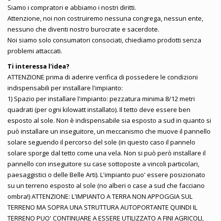
Siamo i compratori e abbiamo i nostri diritti.
Attenzione, noi non costruiremo nessuna congrega, nessun ente,
nessuno che diventi nostro burocrate e sacerdote.
Noi siamo solo consumatori consociati, chiediamo prodotti senza
problemi attaccati.
Ti interessa l'idea?
ATTENZIONE prima di aderire verifica di possedere le condizioni
indispensabili per installare l'impianto:
1) Spazio per installare l'impianto: pezzatura minima 8/12 metri
quadrati (per ogni kilowatt installato). Il tetto deve essere ben
esposto al sole. Non è indispensabile sia esposto a sud in quanto si
può installare un inseguitore, un meccanismo che muove il pannello
solare seguendo il percorso del sole (in questo caso il pannelo
solare sporge dal tetto come una vela. Non si può però installare il
pannello con inseguitore su case sottoposte a vincoli particolari,
paesaggistici o delle Belle Arti). L'impianto puo' essere posizionato
su un terreno esposto al sole (no alberi o case a sud che facciano
ombra!) ATTENZIONE: L'IMPIANTO A TERRA NON APPOGGIA SUL
TERRENO MA SOPRA UNA STRUTTURA AUTOPORTANTE QUINDI IL
TERRENO PUO' CONTINUARE A ESSERE UTILIZZATO A FINI AGRICOLI,