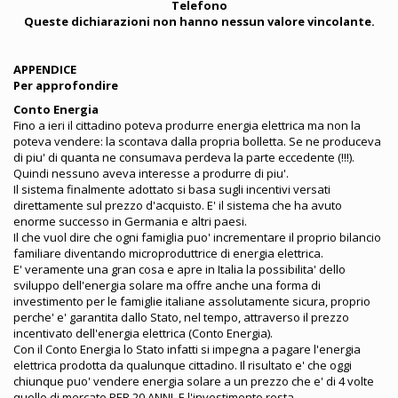
Telefono
Queste dichiarazioni non hanno nessun valore vincolante.
APPENDICE
Per approfondire
Conto Energia
Fino a ieri il cittadino poteva produrre energia elettrica ma non la
poteva vendere: la scontava dalla propria bolletta. Se ne produceva
di piu' di quanta ne consumava perdeva la parte eccedente (!!!).
Quindi nessuno aveva interesse a produrre di piu'.
Il sistema finalmente adottato si basa sugli incentivi versati
direttamente sul prezzo d'acquisto. E' il sistema che ha avuto
enorme successo in Germania e altri paesi.
Il che vuol dire che ogni famiglia puo' incrementare il proprio bilancio
familiare diventando microproduttrice di energia elettrica.
E' veramente una gran cosa e apre in Italia la possibilita' dello
sviluppo dell'energia solare ma offre anche una forma di
investimento per le famiglie italiane assolutamente sicura, proprio
perche' e' garantita dallo Stato, nel tempo, attraverso il prezzo
incentivato dell'energia elettrica (Conto Energia).
Con il Conto Energia lo Stato infatti si impegna a pagare l'energia
elettrica prodotta da qualunque cittadino. Il risultato e' che oggi
chiunque puo' vendere energia solare a un prezzo che e' di 4 volte
quello di mercato PER 20 ANNI. E l'investimento resta