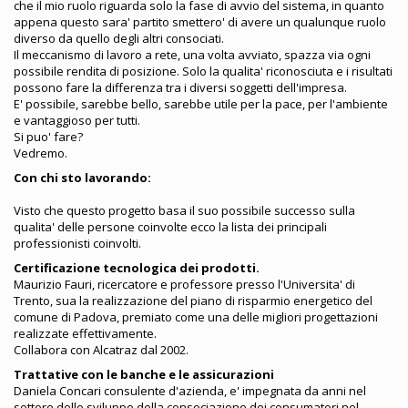
che il mio ruolo riguarda solo la fase di avvio del sistema, in quanto
appena questo sara' partito smettero' di avere un qualunque ruolo
diverso da quello degli altri consociati.
Il meccanismo di lavoro a rete, una volta avviato, spazza via ogni
possibile rendita di posizione. Solo la qualita' riconosciuta e i risultati
possono fare la differenza tra i diversi soggetti dell'impresa.
E' possibile, sarebbe bello, sarebbe utile per la pace, per l'ambiente
e vantaggioso per tutti.
Si puo' fare?
Vedremo.
Con chi sto lavorando:
Visto che questo progetto basa il suo possibile successo sulla
qualita' delle persone coinvolte ecco la lista dei principali
professionisti coinvolti.
Certificazione tecnologica dei prodotti.
Maurizio Fauri, ricercatore e professore presso l'Universita' di
Trento, sua la realizzazione del piano di risparmio energetico del
comune di Padova, premiato come una delle migliori progettazioni
realizzate effettivamente.
Collabora con Alcatraz dal 2002.
Trattative con le banche e le assicurazioni
Daniela Concari consulente d'azienda, e' impegnata da anni nel
settore dello sviluppo della consociazione dei consumatori nel