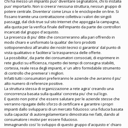
Chi ha messo un impianto puo' diventare segnalatore, chi lo installa
puo' importarlo. Non si creera' nessuna struttura, nessun gruppo di
potere centrale. Diventera' come Linux o le enciclopedie on-line. Si
fissano tramite una contrattazione collettiva i valori dei singoli
passaggi, dal click-true sul sito Internet che appoggia la campagna,
alla quota per la verifica finale dell'impianto da parte dei controllori
incaricati dal gruppo d'acquisto.
La presenza di piu' ditte che concorreranno alla pari offrendo in
modo chiaro e uniformato la qualita' dei loro prodotti
sottoponendosi all'analisi dei nostri tecnici ci garantira' dal punto di
vista qualitativo e facilitera' la trasparenza delle offerte.
La possibilita', da parte dei consumatori consociati, di esprimere in
rete giudizi su efficienza, rispetto dei tempi di consegna stabiliti,
cortesia, reale resa degli impianti, e' un altro formidabile strumento
di controllo che premiera' i migliori.
Infatti tutti i consumatori preferiranno le aziende che avranno il piu'
alto numero di referenze positive.
La struttura stessa di organizzazione a rete agira' creando una
concorrenza basata sulla qualita' concreta piu' che sul logo.
E questo non potra' che essere salutare per le aziende stesse che
verranno ripagate dello sforzo di certificare e garantire i propri
impianti dallo svilupparsi di un mercato fiducioso: una fiducia basata
sulla capacita' di autoregolamentarsi dimostrata nei fatti, dando al
consumatore i motivi per essere fiducioso.
Immaginando cosi' lo sviluppo di questo gruppo d'acquisto e' chiaro