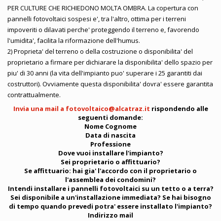
PER CULTURE CHE RICHIEDONO MOLTA OMBRA. La copertura con
pannelli fotovoltaici sospesi e', tra l'altro, ottima per i terreni
impoveriti o dilavati perche' proteggendo il terreno e, favorendo
l'umidita', facilita la riformazione dell'humus.
2) Proprieta' del terreno o della costruzione o disponibilita' del
proprietario a firmare per dichiarare la disponibilita' dello spazio per
piu' di 30 anni (la vita dell'impianto puo' superare i 25 garantiti dai
costruttori). Ovviamente questa disponibilita' dovra' essere garantita
contrattualmente.
Invia una mail a
fotovoltaico@alcatraz.it
rispondendo alle
seguenti domande:
Nome Cognome
Data di nascita
Professione
Dove vuoi installare l'impianto?
Sei proprietario o affittuario?
Se affittuario: hai gia' l'accordo con il proprietario o
l'assemblea dei condomini?
Intendi installare i pannelli fotovoltaici su un tetto o a terra?
Sei disponibile a un'installazione immediata? Se hai bisogno
di tempo quando prevedi potra' essere installato l'impianto?
Indirizzo mail