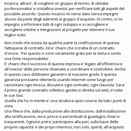
incarica, altresi', di scegliere un gruppo di tecnici, di stimata
professionalita' e cristallina onesta' per verificare tutti gli aspetti del
possibile accordo. Questo incarico mi viene dato senza impegno
alcuno da parte degli aderenti al gruppo d'acquisto. Di contro, io mi
impegno a informare tutti di ogni sviluppo e a raccogliere e
accogliere critiche e integrazioni al progetto per ottenere il suo
miglior esito.
Non credo che esista da qualche parte la codificazione di questa
fattispecie di contratto. Ed e' chiaro che si tratta di un contratto
d'onore. Per questo vi sono veramente grato per la stima e sento
una forte responsabilita'.
E' chiaro che il successo di questa impresa e' legato all'efficienza e
all'onesta' delle persone chiamate a coordinare e controllare. Anche
in questo caso dobbiamo garantirci al massimo grado. E questa
garanzia possiamo ottenerla usando Internet come luogo per
raccontare ogni mossa, discutere ogni contratto, ogni clausola. Sara'
il primo grande contratto collettivo gestito in diretta sul web, in tutte
le sue fasi.
Quella che ho in mente e' una struttura open source da tutti i punti di
vista.
Una filiera che, dalla produzione alla distribuzione, dall'installazione
alla certificazione, avra' prezzi e percentuali di guadagno chiari e
trasparenti. Ognuno potra' partecipare alla pari, sulla base delle
proprie capacita' e dei propri interessi, non solo, quindi, all'acquisto.