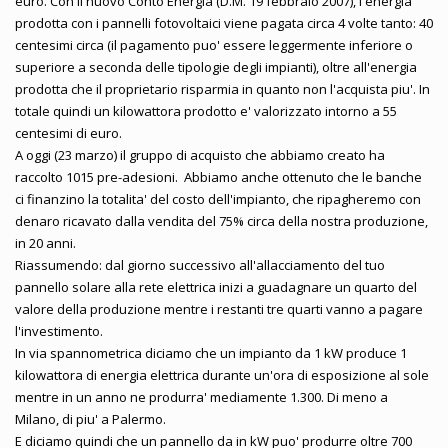
euro. Con il nuovo Conto Energia (D.M. 19 febbraio 2007), l'energia
prodotta con i pannelli fotovoltaici viene pagata circa 4 volte tanto: 40
centesimi circa (il pagamento puo' essere leggermente inferiore o
superiore a seconda delle tipologie degli impianti), oltre all'energia
prodotta che il proprietario risparmia in quanto non l'acquista piu'. In
totale quindi un kilowattora prodotto e' valorizzato intorno a 55
centesimi di euro.
A oggi (23 marzo) il gruppo di acquisto che abbiamo creato ha
raccolto 1015 pre-adesioni. Abbiamo anche ottenuto che le banche
ci finanzino la totalita' del costo dell'impianto, che ripagheremo con
denaro ricavato dalla vendita del 75% circa della nostra produzione,
in 20 anni.
Riassumendo: dal giorno successivo all'allacciamento del tuo
pannello solare alla rete elettrica inizi a guadagnare un quarto del
valore della produzione mentre i restanti tre quarti vanno a pagare
l'investimento.
In via spannometrica diciamo che un impianto da 1 kW produce 1
kilowattora di energia elettrica durante un'ora di esposizione al sole
mentre in un anno ne produrra' mediamente 1.300. Di meno a
Milano, di piu' a Palermo.
E diciamo quindi che un pannello da in kW puo' produrre oltre 700