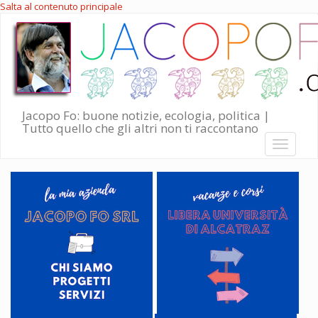
Salta al contenuto principale
Jacopo Fo: buone notizie, ecologia, politica |
Tutto quello che gli altri non ti raccontano
Toggle
navigati