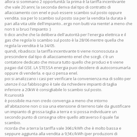
allora si sommano 2 opportunità: la prima è la tariffa incentivante
che vale 20 anni; la seconda deriva dal tipo di contratto di
allacciamento con enel e può essere scambio sul posto oppure
vendita. sia per lo scambio sul posto sia per la vendita la durata è
pari alla vita utile dell'impianto...ergo non butti via niente! a meno che
non ti si bruci l'impianto :)
ti dico anche che la delibera dell'autorità per l'energia elettrica e il
gas che regola lo scambio sul posto è la 28/06 mentre quella che
regola la vendita è la 34/05.
quindi, ribadisco: la tariffa incentivante ti viene riconosciuta a
prescindere dal tipo di allacciamento enel che scegli. c'è un
contatore dedicato che misura tutto quello che produci e ti viene
pagao dal GSE. LA STESSA energia puoi decidere di autoconsumarla
oppure di venderla. e qui ci pensa enel.
poi si analizzano i casi per verificare la convenienza ma di solito per
utenze il cui fabbisogno è tale da richiedere impianti di taglia
inferiore a 20kW è consigliabile lo scambio sul posto.
R:curiosità
è possibile ma non credo convenga a meno che intorno
all'abitazione non ci sia una etensione di terreno tale da giustificare
un impianto di grossa taglia a terra e si possa individuare un
secondo punto di consegna oltre quello attraverso il quale fai
scambio.
ricorda che a terra la tariffa vale 36€c/kWh che è molto bassa e
seppure aggiunta alla vendita a 9,5€c/kWh (per produzioni di