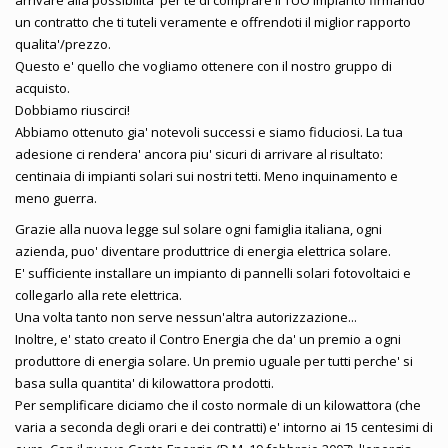
un contratto che ti tuteli veramente e offrendoti il miglior rapporto
qualita'/prezzo.
Questo e' quello che vogliamo ottenere con il nostro gruppo di
acquisto.
Dobbiamo riuscirci!
Abbiamo ottenuto gia' notevoli successi e siamo fiduciosi. La tua
adesione ci rendera' ancora piu' sicuri di arrivare al risultato:
centinaia di impianti solari sui nostri tetti. Meno inquinamento e
meno guerra.
Grazie alla nuova legge sul solare ogni famiglia italiana, ogni
azienda, puo' diventare produttrice di energia elettrica solare.
E' sufficiente installare un impianto di pannelli solari fotovoltaici e
collegarlo alla rete elettrica.
Una volta tanto non serve nessun'altra autorizzazione...
Inoltre, e' stato creato il Contro Energia che da' un premio a ogni
produttore di energia solare. Un premio uguale per tutti perche' si
basa sulla quantita' di kilowattora prodotti.
Per semplificare diciamo che il costo normale di un kilowattora (che
varia a seconda degli orari e dei contratti) e' intorno ai 15 centesimi di