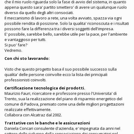
che il mio ruolo riguarda solo la fase di avvio del sistema, in quanto
appena questo sara' partito smettero' di avere un qualunque ruolo
diverso da quello degli altri consociati.
Il meccanismo di lavoro a rete, una volta avviato, spazza via ogni
possibile rendita di posizione. Solo la qualita' riconosciuta e i risultati
possono fare la differenza tra i diversi soggetti dell'impresa.
E' possibile, sarebbe bello, sarebbe utile per la pace, per l'ambiente
e vantaggioso per tutti.
Si puo' fare?
Vedremo.
Con chi sto lavorando:
Visto che questo progetto basa il suo possibile successo sulla
qualita' delle persone coinvolte ecco la lista dei principali
professionisti coinvolti.
Certificazione tecnologica dei prodotti.
Maurizio Fauri, ricercatore e professore presso l'Universita' di
Trento, sua la realizzazione del piano di risparmio energetico del
comune di Padova, premiato come una delle migliori progettazioni
realizzate effettivamente.
Collabora con Alcatraz dal 2002.
Trattative con le banche e le assicurazioni
Daniela Concari consulente d'azienda, e' impegnata da anni nel
settore dello sviluppo della consociazione dei consumatori nel