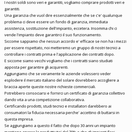
I nostri soldi sono veri e garantiti, vogliamo comprare prodotti veri e
garantiti.
Una garanzia che vuol dire essenzialmente che se c'e' qualunque
problema ci deve essere un fondo di garanzia, immediata
assistenza, sostituzione dell'impianto, eccetera. Insomma chi ci
vende l'impianto deve garantirci il suo funzionamento.
Siccome sappiamo che nessun accordo e' efficace se non ha i mezzi
per essere rispettato, noi metteremo un gruppo di nostri tecnici a
controllare i contratti prima e l'applicazione dei contratti dopo.
E siccome siamo vecchi vogliamo che i contratti siano studiati
apposta per garantire gli acquirenti.
Aggiungiamo che se veramente le aziende volessero veder
esplodere il mercato italiano del solare dovrebbero accogliere a
braccia aperte queste nostre richieste commerciali.
Potrebbero consociarsi e fornirci un certificato di garanzia collettivo
dando vita a una competizione collaborativa.
Certificando prodotti, studi tecnici e installatori darebbero ai
consumatori la fiducia necessaria perche' accettino di buttarsi in
questa impresa.
Se aggiungiamo a questo il fatto che dopo 30 anni un impianto
mantiene ancora la produttivita' del 70% e che gli impianti fissi