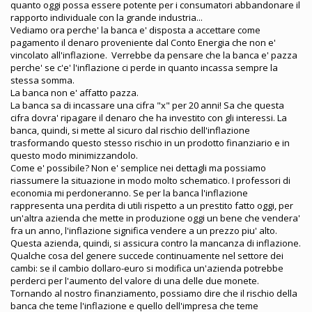
quanto oggi possa essere potente per i consumatori abbandonare il
rapporto individuale con la grande industria...
Vediamo ora perche' la banca e' disposta a accettare come
pagamento il denaro proveniente dal Conto Energia che non e'
vincolato all'inflazione. Verrebbe da pensare che la banca e' pazza
perche' se c'e' l'inflazione ci perde in quanto incassa sempre la
stessa somma.
La banca non e' affatto pazza.
La banca sa di incassare una cifra "x" per 20 anni! Sa che questa
cifra dovra' ripagare il denaro che ha investito con gli interessi. La
banca, quindi, si mette al sicuro dal rischio dell'inflazione
trasformando questo stesso rischio in un prodotto finanziario e in
questo modo minimizzandolo.
Come e' possibile? Non e' semplice nei dettagli ma possiamo
riassumere la situazione in modo molto schematico. I professori di
economia mi perdoneranno. Se per la banca l'inflazione
rappresenta una perdita di utili rispetto a un prestito fatto oggi, per
un'altra azienda che mette in produzione oggi un bene che vendera'
fra un anno, l'inflazione significa vendere a un prezzo piu' alto.
Questa azienda, quindi, si assicura contro la mancanza di inflazione.
Qualche cosa del genere succede continuamente nel settore dei
cambi: se il cambio dollaro-euro si modifica un'azienda potrebbe
perderci per l'aumento del valore di una delle due monete.
Tornando al nostro finanziamento, possiamo dire che il rischio della
banca che teme l'inflazione e quello dell'impresa che teme