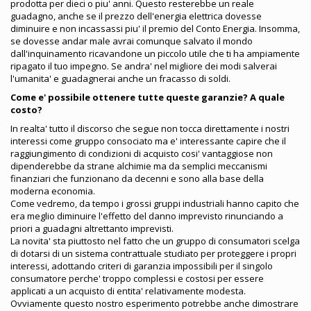
prodotta per dieci o piu' anni. Questo resterebbe un reale
guadagno, anche se il prezzo dell'energia elettrica dovesse
diminuire e non incassassi piu' il premio del Conto Energia. Insomma,
se dovesse andar male avrai comunque salvato il mondo
dall'inquinamento ricavandone un piccolo utile che ti ha ampiamente
ripagato il tuo impegno. Se andra' nel migliore dei modi salverai
l'umanita' e guadagnerai anche un fracasso di soldi.
Come e' possibile ottenere tutte queste garanzie? A quale
costo?
In realta' tutto il discorso che segue non tocca direttamente i nostri
interessi come gruppo consociato ma e' interessante capire che il
raggiungimento di condizioni di acquisto cosi' vantaggiose non
dipenderebbe da strane alchimie ma da semplici meccanismi
finanziari che funzionano da decenni e sono alla base della
moderna economia.
Come vedremo, da tempo i grossi gruppi industriali hanno capito che
era meglio diminuire l'effetto del danno imprevisto rinunciando a
priori a guadagni altrettanto imprevisti.
La novita' sta piuttosto nel fatto che un gruppo di consumatori scelga
di dotarsi di un sistema contrattuale studiato per proteggere i propri
interessi, adottando criteri di garanzia impossibili per il singolo
consumatore perche' troppo complessi e costosi per essere
applicati a un acquisto di entita' relativamente modesta.
Ovviamente questo nostro esperimento potrebbe anche dimostrare