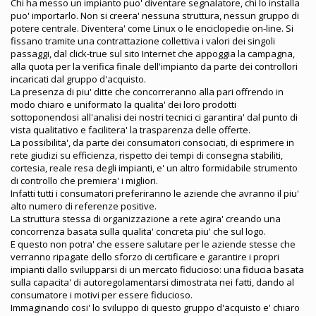
Chi ha messo un impianto puo' diventare segnalatore, chi lo installa
puo' importarlo. Non si creera' nessuna struttura, nessun gruppo di
potere centrale. Diventera' come Linux o le enciclopedie on-line. Si
fissano tramite una contrattazione collettiva i valori dei singoli
passaggi, dal click-true sul sito Internet che appoggia la campagna,
alla quota per la verifica finale dell'impianto da parte dei controllori
incaricati dal gruppo d'acquisto.
La presenza di piu' ditte che concorreranno alla pari offrendo in
modo chiaro e uniformato la qualita' dei loro prodotti
sottoponendosi all'analisi dei nostri tecnici ci garantira' dal punto di
vista qualitativo e facilitera' la trasparenza delle offerte.
La possibilita', da parte dei consumatori consociati, di esprimere in
rete giudizi su efficienza, rispetto dei tempi di consegna stabiliti,
cortesia, reale resa degli impianti, e' un altro formidabile strumento
di controllo che premiera' i migliori.
Infatti tutti i consumatori preferiranno le aziende che avranno il piu'
alto numero di referenze positive.
La struttura stessa di organizzazione a rete agira' creando una
concorrenza basata sulla qualita' concreta piu' che sul logo.
E questo non potra' che essere salutare per le aziende stesse che
verranno ripagate dello sforzo di certificare e garantire i propri
impianti dallo svilupparsi di un mercato fiducioso: una fiducia basata
sulla capacita' di autoregolamentarsi dimostrata nei fatti, dando al
consumatore i motivi per essere fiducioso.
Immaginando cosi' lo sviluppo di questo gruppo d'acquisto e' chiaro