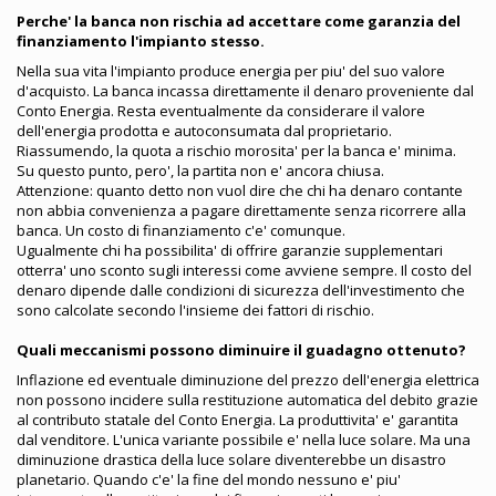
Perche' la banca non rischia ad accettare come garanzia del
finanziamento l'impianto stesso.
Nella sua vita l'impianto produce energia per piu' del suo valore
d'acquisto. La banca incassa direttamente il denaro proveniente dal
Conto Energia. Resta eventualmente da considerare il valore
dell'energia prodotta e autoconsumata dal proprietario.
Riassumendo, la quota a rischio morosita' per la banca e' minima.
Su questo punto, pero', la partita non e' ancora chiusa.
Attenzione: quanto detto non vuol dire che chi ha denaro contante
non abbia convenienza a pagare direttamente senza ricorrere alla
banca. Un costo di finanziamento c'e' comunque.
Ugualmente chi ha possibilita' di offrire garanzie supplementari
otterra' uno sconto sugli interessi come avviene sempre. Il costo del
denaro dipende dalle condizioni di sicurezza dell'investimento che
sono calcolate secondo l'insieme dei fattori di rischio.
Quali meccanismi possono diminuire il guadagno ottenuto?
Inflazione ed eventuale diminuzione del prezzo dell'energia elettrica
non possono incidere sulla restituzione automatica del debito grazie
al contributo statale del Conto Energia. La produttivita' e' garantita
dal venditore. L'unica variante possibile e' nella luce solare. Ma una
diminuzione drastica della luce solare diventerebbe un disastro
planetario. Quando c'e' la fine del mondo nessuno e' piu'