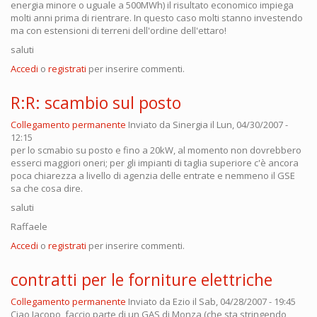
energia minore o uguale a 500MWh) il risultato economico impiega
molti anni prima di rientrare. In questo caso molti stanno investendo
ma con estensioni di terreni dell'ordine dell'ettaro!
saluti
Accedi
o
registrati
per inserire commenti.
R:R: scambio sul posto
Collegamento permanente
Inviato da
Sinergia
il Lun, 04/30/2007 -
12:15
per lo scmabio su posto e fino a 20kW, al momento non dovrebbero
esserci maggiori oneri; per gli impianti di taglia superiore c'è ancora
poca chiarezza a livello di agenzia delle entrate e nemmeno il GSE
sa che cosa dire.
saluti
Raffaele
Accedi
o
registrati
per inserire commenti.
contratti per le forniture elettriche
Collegamento permanente
Inviato da
Ezio
il Sab, 04/28/2007 - 19:45
Ciao Jacopo, faccio parte di un GAS di Monza (che sta stringendo