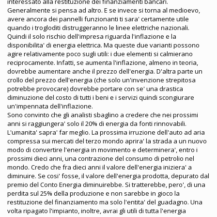
interessato alla restituzione dei finanziamenti bancari.
Generalmente si pensa ad altro. E se invece si torna al medioevo,
avere ancora dei pannelli funzionanti ti sara' certamente utile
quando i trogloditi distruggeranno le linee elettriche nazionali.
Quindi il solo rischio dell'impresa riguarda l'inflazione e la
disponibilita' di energia elettrica. Ma queste due varianti possono
agire relativamente poco sugli utili: i due elementi si calmierano
reciprocamente. Infatti, se aumenta l'inflazione, almeno in teoria,
dovrebbe aumentare anche il prezzo dell'energia. D'altra parte un
crollo del prezzo dell'energia (che solo un'invenzione strepitosa
potrebbe provocare) dovrebbe portare con se' una drastica
diminuzione del costo di tutti i beni e i servizi quindi scongiurare
un'impennata dell'inflazione.
Sono convinto che gli analisti sbaglino a credere che nei prossimi
anni si raggiungera' solo il 20% di energia da fonti rinnovabili.
L'umanita' sapra' far meglio. La prossima irruzione dell'auto ad aria
compressa sui mercati del terzo mondo aprira' la strada a un nuovo
modo di convertire l'energia in movimento e determinera', entro i
prossimi dieci anni, una contrazione del consumo di petrolio nel
mondo. Credo che fra dieci anni il valore dell'energia iniziera' a
diminuire. Se cosi' fosse, il valore dell'energia prodotta, depurato dal
premio del Conto Energia diminuirebbe. Si tratterebbe, pero', di una
perdita sul 25% della produzione e non sarebbe in gioco la
restituzione del finanziamento ma solo l'entita' del guadagno. Una
volta ripagato l'impianto, inoltre, avrai gli utili di tutta l'energia