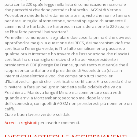
patti con la 220 spa)e leggo nella lista di comunicazione nazionale
che parecchi si chiedono perchè tu hai scelto l'AGSM di Verona.
Potrebbero chiederlo direttamente a te ma, visto che non lo fanno e
per dare un taglio al tormentone, potresti spiegare chiaramente il
cammino che hai fatto, se hai preso in considerazione la 220 spa, e
se l'hai fatto perchè l'hai scartata?
Permettimi comunque di segnalare due cose: la prima è che dovresti
approfondire meglio la questione dei RECS, dei meccanismi cioè che
certificano l'energia verde; io l'ho fatto semplicemente passando
qualche ora in internet e ho trovato che l'associazione che rilascia i
certificati ha un consiglio direttivo che ha per vicepresidente il
presidente di EDF (Energie De France, quindi tanto nucleare)e che il
rappresentante italiano è il presidente di Assoelettrica (clicca in
internet Assoelettrica e vedi che compaiono tutti i petrolieri
d'Italia);vedrai quindi che i certificati si certificano. E la seconda è che
ti inviterei a fare un bel giro in bicicletta sulla ciclabile che va da
Peschiera a Mantova lungo il Mincio e a commentare cosa vedi
quando arrivi a Monzambano; secondo me, dopo la vista
dell'ecomostro, con quelli di AGSM non prenderesti più nemmeno un
caffè.
Ciao e buon lavoro verde e solidale.
Accedi
o
registrati
per inserire commenti.