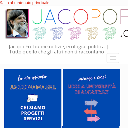
Salta al contenuto principale
Jacopo Fo: buone notizie, ecologia, politica |
Tutto quello che gli altri non ti raccontano
Toggle
navigati