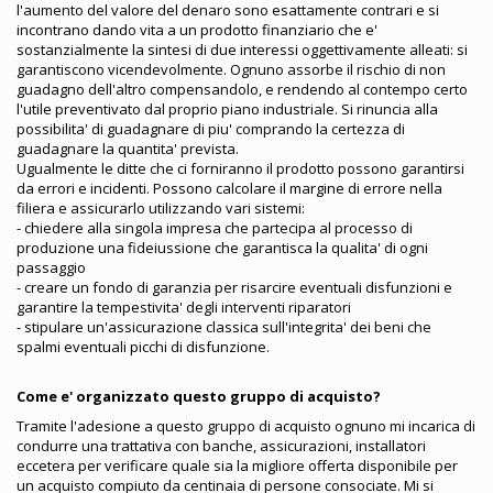
l'aumento del valore del denaro sono esattamente contrari e si
incontrano dando vita a un prodotto finanziario che e'
sostanzialmente la sintesi di due interessi oggettivamente alleati: si
garantiscono vicendevolmente. Ognuno assorbe il rischio di non
guadagno dell'altro compensandolo, e rendendo al contempo certo
l'utile preventivato dal proprio piano industriale. Si rinuncia alla
possibilita' di guadagnare di piu' comprando la certezza di
guadagnare la quantita' prevista.
Ugualmente le ditte che ci forniranno il prodotto possono garantirsi
da errori e incidenti. Possono calcolare il margine di errore nella
filiera e assicurarlo utilizzando vari sistemi:
- chiedere alla singola impresa che partecipa al processo di
produzione una fideiussione che garantisca la qualita' di ogni
passaggio
- creare un fondo di garanzia per risarcire eventuali disfunzioni e
garantire la tempestivita' degli interventi riparatori
- stipulare un'assicurazione classica sull'integrita' dei beni che
spalmi eventuali picchi di disfunzione.
Come e' organizzato questo gruppo di acquisto?
Tramite l'adesione a questo gruppo di acquisto ognuno mi incarica di
condurre una trattativa con banche, assicurazioni, installatori
eccetera per verificare quale sia la migliore offerta disponibile per
un acquisto compiuto da centinaia di persone consociate. Mi si