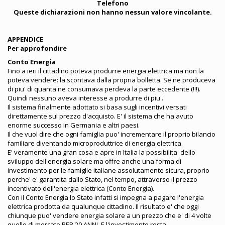
Telefono
Queste dichiarazioni non hanno nessun valore vincolante.
APPENDICE
Per approfondire
Conto Energia
Fino a ieri il cittadino poteva produrre energia elettrica ma non la
poteva vendere: la scontava dalla propria bolletta. Se ne produceva
di piu' di quanta ne consumava perdeva la parte eccedente (!!!).
Quindi nessuno aveva interesse a produrre di piu'.
Il sistema finalmente adottato si basa sugli incentivi versati
direttamente sul prezzo d'acquisto. E' il sistema che ha avuto
enorme successo in Germania e altri paesi.
Il che vuol dire che ogni famiglia puo' incrementare il proprio bilancio
familiare diventando microproduttrice di energia elettrica.
E' veramente una gran cosa e apre in Italia la possibilita' dello
sviluppo dell'energia solare ma offre anche una forma di
investimento per le famiglie italiane assolutamente sicura, proprio
perche' e' garantita dallo Stato, nel tempo, attraverso il prezzo
incentivato dell'energia elettrica (Conto Energia).
Con il Conto Energia lo Stato infatti si impegna a pagare l'energia
elettrica prodotta da qualunque cittadino. Il risultato e' che oggi
chiunque puo' vendere energia solare a un prezzo che e' di 4 volte
quello di mercato PER 20 ANNI. E l'investimento resta