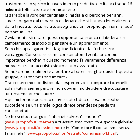
trasformare lo spreco in investimento produttivo: in Italia ci sono 16
milioni di tetti da isolare termicamente!
Ci sarebbe lavoro per centinaia di migliaia di persone per anni.
Lavoro pagato dal risparmio di denaro che si buttava letteralmente
dalla finestra. I tetti, inoltre, bisogna isolarli proprio qui, non li si puo'
portare in Cina.
Ovviamente sfruttare questa opportunita' storica richiedera' un
cambiamento di modo di pensare e un apprendimento.
Solo chi sapra' garantirsi dagli inefficienti e dai furbi trarra'
vantaggio. Consociarsi come consumatori diventa ancor piu'
importante perche' in questo momento fa veramente differenza
muoversi tra un acquisto sicuro e uno azzardato.
Se riusciremo realmente a portare a buon fine gli acquisti di questo
gruppo, quanti vorranno imitarci?
E se resteremo soddisfatti dall'esperienza di comprare i pannelli
solari tutti insieme perche' non dovremmo decidere di acquistare
tutti insieme anche l'auto?
E qui mi fermo sperando di aver dato l'idea di cosa potrebbe
succedere se una simile logica di rete prendesse piede tra i
consumatori.
Ne ho scritto a lungo in "Internet salvera' il mondo"
(
www.jacopofo.it/internet
) e "Pessimismo cosmico e gnocca globale"
(
www.jacopofo.it/pessimismo
) e in "Come fare il comunismo senza
farsi male" (
www.jacopofo.it/libri/estratti/comunismo1.html
).