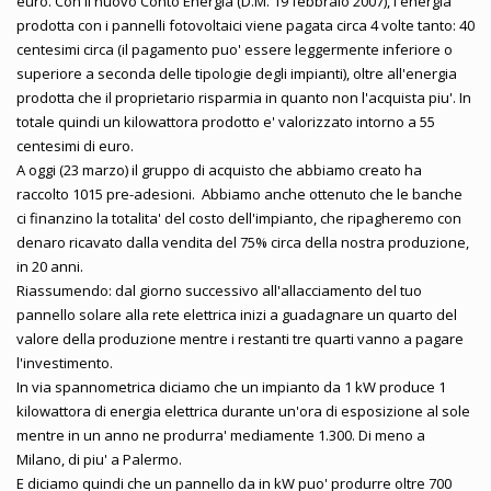
euro. Con il nuovo Conto Energia (D.M. 19 febbraio 2007), l'energia
prodotta con i pannelli fotovoltaici viene pagata circa 4 volte tanto: 40
centesimi circa (il pagamento puo' essere leggermente inferiore o
superiore a seconda delle tipologie degli impianti), oltre all'energia
prodotta che il proprietario risparmia in quanto non l'acquista piu'. In
totale quindi un kilowattora prodotto e' valorizzato intorno a 55
centesimi di euro.
A oggi (23 marzo) il gruppo di acquisto che abbiamo creato ha
raccolto 1015 pre-adesioni. Abbiamo anche ottenuto che le banche
ci finanzino la totalita' del costo dell'impianto, che ripagheremo con
denaro ricavato dalla vendita del 75% circa della nostra produzione,
in 20 anni.
Riassumendo: dal giorno successivo all'allacciamento del tuo
pannello solare alla rete elettrica inizi a guadagnare un quarto del
valore della produzione mentre i restanti tre quarti vanno a pagare
l'investimento.
In via spannometrica diciamo che un impianto da 1 kW produce 1
kilowattora di energia elettrica durante un'ora di esposizione al sole
mentre in un anno ne produrra' mediamente 1.300. Di meno a
Milano, di piu' a Palermo.
E diciamo quindi che un pannello da in kW puo' produrre oltre 700