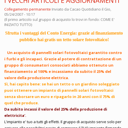
I VECCHI ARTICOLI E AGGIORNAMENTI
Collegamento permanente
Inviato da
Cacao Quotidiano
il Gio,
05/24/2007 - 10:17
(Il primo articolo sul gruppo di acquisto lo trovi in fondo: COME E'
INIZIATO TUTTO)
Sfrutta i vantaggi del Conto Energia: grazie al finanziamento
pubblico hai gratis un tetto solare fotovoltaico!
Un acquisto di pannelli solari fotovoltaici garantito contro
i furbi e gli incapaci. Grazie al potere di contrattazione di un
gruppo di consumatori consociati abbiamo ottenuto un
finanziamento al 100% e incassiamo da subito il 25% del
valore della produzione elettrica.
Sì, hai capito bene: se hai un tetto o un giardino soleggiato
puoi ottenere un impianto di pannelli solari fotovoltaici
senza sborsare un euro e ripagarlo in 20 anni con il 75% di
quel che produce.
Da subito incassi il valore del 25% della produzione di
elettricita'.
L'impianto e' tuo a tutti gli effetti. Il gruppo di acquisto serve solo per
arrivare alla possibilita' per te di comprare il TUO impianto firmando