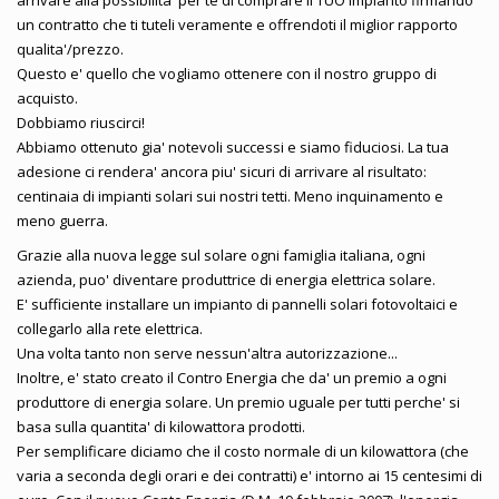
un contratto che ti tuteli veramente e offrendoti il miglior rapporto
qualita'/prezzo.
Questo e' quello che vogliamo ottenere con il nostro gruppo di
acquisto.
Dobbiamo riuscirci!
Abbiamo ottenuto gia' notevoli successi e siamo fiduciosi. La tua
adesione ci rendera' ancora piu' sicuri di arrivare al risultato:
centinaia di impianti solari sui nostri tetti. Meno inquinamento e
meno guerra.
Grazie alla nuova legge sul solare ogni famiglia italiana, ogni
azienda, puo' diventare produttrice di energia elettrica solare.
E' sufficiente installare un impianto di pannelli solari fotovoltaici e
collegarlo alla rete elettrica.
Una volta tanto non serve nessun'altra autorizzazione...
Inoltre, e' stato creato il Contro Energia che da' un premio a ogni
produttore di energia solare. Un premio uguale per tutti perche' si
basa sulla quantita' di kilowattora prodotti.
Per semplificare diciamo che il costo normale di un kilowattora (che
varia a seconda degli orari e dei contratti) e' intorno ai 15 centesimi di