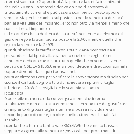
allora si sommano 2 opportunità: la prima è la tariffa incentivante
che vale 20 anni; la seconda deriva dal tipo di contratto di
allacciamento con enel e può essere scambio sul posto oppure
vendita. sia per lo scambio sul posto sia per la vendita la durata è
pari alla vita utile dell'impianto...ergo non butti via niente! a meno che
non ti si bruci l'impianto :)
ti dico anche che la delibera dell'autorità per l'energia elettrica e il
gas che regola lo scambio sul posto è la 28/06 mentre quella che
regola la vendita è la 34/05.
quindi, ribadisco: la tariffa incentivante ti viene riconosciuta a
prescindere dal tipo di allacciamento enel che scegli. c'è un
contatore dedicato che misura tutto quello che produci e ti viene
pagao dal GSE. LA STESSA energia puoi decidere di autoconsumarla
oppure di venderla. e qui ci pensa enel.
poi si analizzano i casi per verificare la convenienza ma di solito per
utenze il cui fabbisogno è tale da richiedere impianti di taglia
inferiore a 20kW è consigliabile lo scambio sul posto.
R:curiosità
è possibile ma non credo convenga a meno che intorno
all'abitazione non ci sia una etensione di terreno tale da giustificare
un impianto di grossa taglia a terra e si possa individuare un
secondo punto di consegna oltre quello attraverso il quale fai
scambio.
ricorda che a terra la tariffa vale 36€c/kWh che è molto bassa e
seppure aggiunta alla vendita a 9,5€c/kWh (per produzioni di