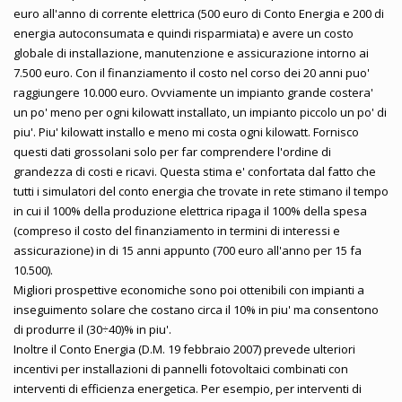
euro all'anno di corrente elettrica (500 euro di Conto Energia e 200 di
energia autoconsumata e quindi risparmiata) e avere un costo
globale di installazione, manutenzione e assicurazione intorno ai
7.500 euro. Con il finanziamento il costo nel corso dei 20 anni puo'
raggiungere 10.000 euro. Ovviamente un impianto grande costera'
un po' meno per ogni kilowatt installato, un impianto piccolo un po' di
piu'. Piu' kilowatt installo e meno mi costa ogni kilowatt. Fornisco
questi dati grossolani solo per far comprendere l'ordine di
grandezza di costi e ricavi. Questa stima e' confortata dal fatto che
tutti i simulatori del conto energia che trovate in rete stimano il tempo
in cui il 100% della produzione elettrica ripaga il 100% della spesa
(compreso il costo del finanziamento in termini di interessi e
assicurazione) in di 15 anni appunto (700 euro all'anno per 15 fa
10.500).
Migliori prospettive economiche sono poi ottenibili con impianti a
inseguimento solare che costano circa il 10% in piu' ma consentono
di produrre il (30÷40)% in piu'.
Inoltre il Conto Energia (D.M. 19 febbraio 2007) prevede ulteriori
incentivi per installazioni di pannelli fotovoltaici combinati con
interventi di efficienza energetica. Per esempio, per interventi di