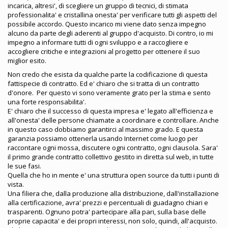
incarica, altresi', di scegliere un gruppo di tecnici, di stimata
professionalita' e cristallina onesta' per verificare tutti gli aspetti del
possibile accordo. Questo incarico mi viene dato senza impegno
alcuno da parte degli aderenti al gruppo d'acquisto. Di contro, io mi
impegno a informare tutti di ogni sviluppo e a raccogliere e
accogliere critiche e integrazioni al progetto per ottenere il suo
miglior esito.
Non credo che esista da qualche parte la codificazione di questa
fattispecie di contratto. Ed e' chiaro che si tratta di un contratto
d'onore. Per questo vi sono veramente grato per la stima e sento
una forte responsabilita'.
E' chiaro che il successo di questa impresa e' legato all'efficienza e
all'onesta' delle persone chiamate a coordinare e controllare. Anche
in questo caso dobbiamo garantirci al massimo grado. E questa
garanzia possiamo ottenerla usando Internet come luogo per
raccontare ogni mossa, discutere ogni contratto, ogni clausola. Sara'
il primo grande contratto collettivo gestito in diretta sul web, in tutte
le sue fasi.
Quella che ho in mente e' una struttura open source da tutti i punti di
vista.
Una filiera che, dalla produzione alla distribuzione, dall'installazione
alla certificazione, avra' prezzi e percentuali di guadagno chiari e
trasparenti. Ognuno potra' partecipare alla pari, sulla base delle
proprie capacita' e dei propri interessi, non solo, quindi, all'acquisto.