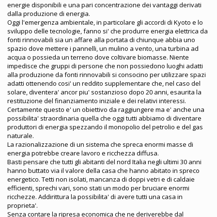
energie disponibili e una pari concentrazione dei vantaggi derivati
dalla produzione di energia.
Oggi l'emergenza ambientale, in particolare gli accordi di Kyoto e lo
sviluppo delle tecnologie, fanno si' che produrre energia elettrica da
fonti rinnovabili sia un affare alla portata di chiunque abbia uno
spazio dove mettere i pannelli, un mulino a vento, una turbina ad
acqua o possieda un terreno dove coltivare biomasse. Niente
impedisce che gruppi di persone che non possiedono luoghi adatti
alla produzione da fonti rinnovabili si consocino per utilizzare spazi
adatti ottenendo cosi' un reddito supplementare che, nel caso del
solare, diventera' ancor piu' sostanzioso dopo 20 anni, esaurita la
restituzione del finanziamento iniziale e dei relativi interessi.
Certamente questo e' un obiettivo da raggiungere ma e' anche una
possibilita' straordinaria quella che oggi tutti abbiamo di diventare
produttori di energia spezzando il monopolio del petrolio e del gas
naturale.
La razionalizzazione di un sistema che spreca enormi masse di
energia potrebbe creare lavoro e ricchezza diffusa.
Basti pensare che tutti gli abitanti del nord Italia negli ultimi 30 anni
hanno buttato via il valore della casa che hanno abitato in spreco
energetico. Tetti non isolati, mancanza di doppi vetri e di caldaie
efficienti, sprechi vari, sono stati un modo per bruciare enormi
ricchezze. Addirittura la possibilita' di avere tutti una casa in
proprieta'.
Senza contare la ripresa economica che ne deriverebbe dal