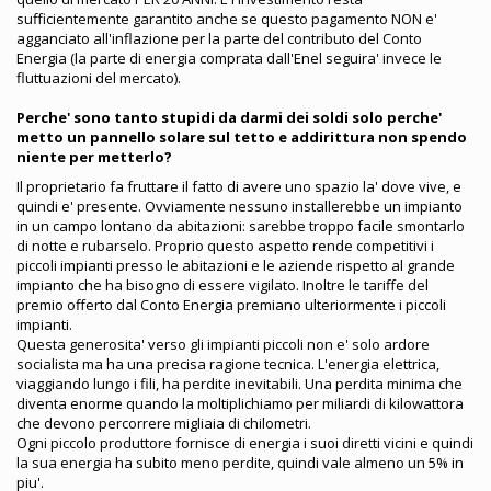
sufficientemente garantito anche se questo pagamento NON e'
agganciato all'inflazione per la parte del contributo del Conto
Energia (la parte di energia comprata dall'Enel seguira' invece le
fluttuazioni del mercato).
Perche' sono tanto stupidi da darmi dei soldi solo perche'
metto un pannello solare sul tetto e addirittura non spendo
niente per metterlo?
Il proprietario fa fruttare il fatto di avere uno spazio la' dove vive, e
quindi e' presente. Ovviamente nessuno installerebbe un impianto
in un campo lontano da abitazioni: sarebbe troppo facile smontarlo
di notte e rubarselo. Proprio questo aspetto rende competitivi i
piccoli impianti presso le abitazioni e le aziende rispetto al grande
impianto che ha bisogno di essere vigilato. Inoltre le tariffe del
premio offerto dal Conto Energia premiano ulteriormente i piccoli
impianti.
Questa generosita' verso gli impianti piccoli non e' solo ardore
socialista ma ha una precisa ragione tecnica. L'energia elettrica,
viaggiando lungo i fili, ha perdite inevitabili. Una perdita minima che
diventa enorme quando la moltiplichiamo per miliardi di kilowattora
che devono percorrere migliaia di chilometri.
Ogni piccolo produttore fornisce di energia i suoi diretti vicini e quindi
la sua energia ha subito meno perdite, quindi vale almeno un 5% in
piu'.