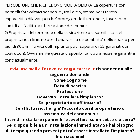
PER CULTURE CHE RICHIEDONO MOLTA OMBRA. La copertura con
pannelli fotovoltaici sospesi e', tra l'altro, ottima per i terreni
impoveriti o dilavati perche' proteggendo il terreno e, favorendo
l'umidita', facilita la riformazione dell'humus.
2) Proprieta' del terreno o della costruzione o disponibilita' del
proprietario a firmare per dichiarare la disponibilita' dello spazio per
piu' di 30 anni (la vita dell'impianto puo' superare i 25 garantiti dai
costruttori). Ovviamente questa disponibilita' dovra' essere garantita
contrattualmente.
Invia una mail a
fotovoltaico@alcatraz.it
rispondendo alle
seguenti domande:
Nome Cognome
Data di nascita
Professione
Dove vuoi installare l'impianto?
Sei proprietario o affittuario?
Se affittuario: hai gia' l'accordo con il proprietario o
l'assemblea dei condomini?
Intendi installare i pannelli fotovoltaici su un tetto o a terra?
Sei disponibile a un'installazione immediata? Se hai bisogno
di tempo quando prevedi potra' essere installato l'impianto?
Indirizzo mail