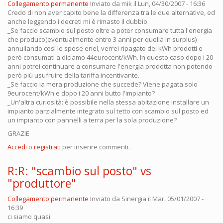
Collegamento permanente
Inviato da
mik
il Lun, 04/30/2007 - 16:36
Credo di non aver capito bene la differenza tra le due alternative, ed
anche leggendo i decreti mi è rimasto il dubbio.
_Se faccio scambio sul posto oltre a poter consumare tutta l'energia
che produco(eventualmente entro 3 anni per quella in surplus)
annullando così le spese enel, verrei ripagato dei kWh prodotti e
però consumati a diciamo 44eurocent/kWh. In questo caso dopo i 20
anni potrei continuare a consumare l'energia prodotta non potendo
però più usufruire della tariffa incentivante.
_Se faccio la mera produzione che succede? Viene pagata solo
9eurocent/kWh e dopo i 20 anni butto l'impianto?
_Un'altra curiosità: è possibile nella stessa abitazione installare un
impianto parzialmente integrato sul tetto con scambio sul posto ed
un impianto con pannelli a terra per la sola produzione?
GRAZIE
Accedi
o
registrati
per inserire commenti.
R:R: "scambio sul posto" vs
"produttore"
Collegamento permanente
Inviato da
Sinergia
il Mar, 05/01/2007 -
16:39
ci siamo quasi: