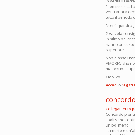
In verità il Decr
1. omisssis.....
venti anni a dec
tutto il periodo 
Non è quindi agg
2 Valvola consigl
in silicio policr
hanno un costo m
superiore.
Non è assolutamen
AMORFO che non o
ma occupa super
Ciao Ivo
Accedi
o
registra
concord
Collegamento 
Concordo piename
I poli sono conf
un po' meno.
L'amorfo è un'a