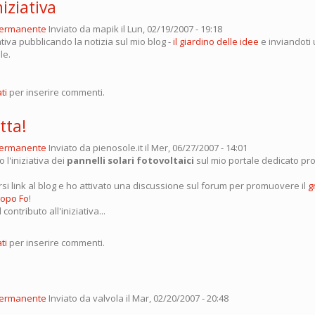
iziativa
permanente
Inviato da
mapik
il Lun, 02/19/2007 - 19:18
ativa pubblicando la notizia sul mio blog -
il giardino delle idee
e inviandoti 
le.
ti
per inserire commenti.
tta!
permanente
Inviato da
pienosole.it
il Mer, 06/27/2007 - 14:01
 l'iniziativa dei
pannelli solari fotovoltaici
sul mio portale dedicato pro
rsi link al blog e ho attivato una discussione sul forum per promuovere il
g
copo Fo
!
contributo all'iniziativa...
ti
per inserire commenti.
permanente
Inviato da
valvola
il Mar, 02/20/2007 - 20:48