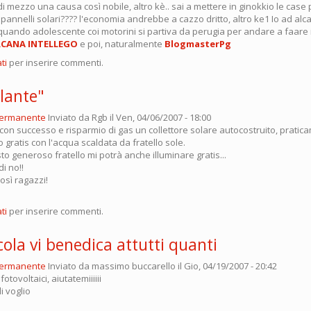
 mezzo una causa così nobile, altro kè.. sai a mettere in ginokkio le case 
i pannelli solari???? l'economia andrebbe a cazzo dritto, altro ke1 Io ad alc
 quando adolescente coi motorini si partiva da perugia per andare a faare 
CANA INTELLEGO
e poi, naturalmente
BlogmasterPg
ti
per inserire commenti.
llante"
permanente
Inviato da
Rgb
il Ven, 04/06/2007 - 18:00
 con successo e risparmio di gas un collettore solare autocostruito, pratic
o gratis con l'acqua scaldata da fratello sole.
 generoso fratello mi potrà anche illuminare gratis...
i no!!
osì ragazzi!
ti
per inserire commenti.
ola vi benedica attutti quanti
permanente
Inviato da
massimo buccarello
il Gio, 04/19/2007 - 20:42
fotovoltaici, aiutatemiiiiii
 li voglio