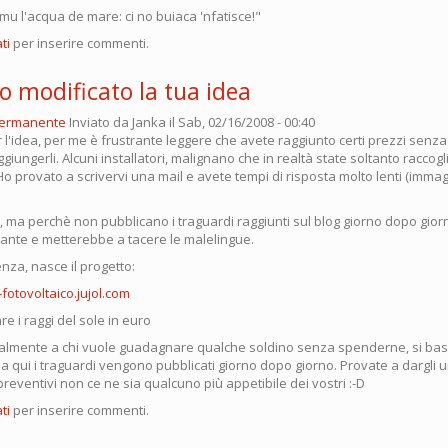
mu l'acqua de mare: ci no buiaca 'nfatisce!"
ti
per inserire commenti.
o modificato la tua idea
permanente
Inviato da
Janka
il Sab, 02/16/2008 - 00:40
 l'idea, per me è frustrante leggere che avete raggiunto certi prezzi sen
giungerli. Alcuni installatori, malignano che in realtà state soltanto raccogl
Ho provato a scrivervi una mail e avete tempi di risposta molto lenti (imm
o, ma perchè non pubblicano i traguardi raggiunti sul blog giorno dopo gio
urante e metterebbe a tacere le malelingue.
nza, nasce il progetto:
-fotovoltaico.jujol.com
 i raggi del sole in euro
cipalmente a chi vuole guadagnare qualche soldino senza spenderne, si basa
, ma qui i traguardi vengono pubblicati giorno dopo giorno. Provate a dargli 
 preventivi non ce ne sia qualcuno più appetibile dei vostri :-D
ti
per inserire commenti.