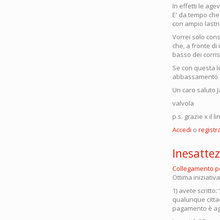
In effetti le ag
E' da tempo che 
con ampio lastri
Vorrei solo consi
che, a fronte di
basso dei corris
Se con questa l
abbassamento d
Un caro saluto 
valvola
p.s. grazie x il l
Accedi
o
registra
Inesattez
Collegamento 
Ottima iniziativa
1) avete scritto
qualunque citta
pagamento è agga