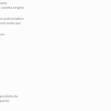
ianti.
a casetta singola
io policristallino
osto molto piu'
oso
a prodotta da
 questo