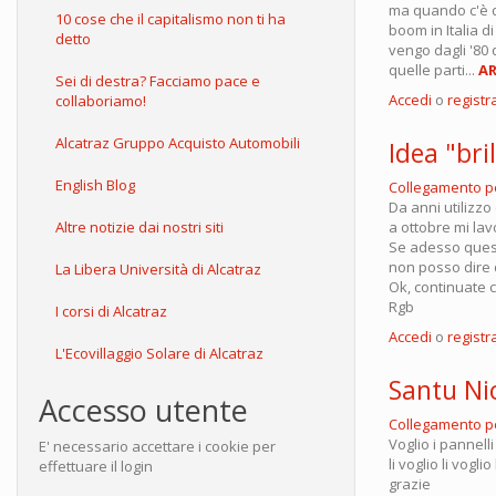
ma quando c'è di
10 cose che il capitalismo non ti ha
boom in Italia d
detto
vengo dagli '80
quelle parti...
AR
Sei di destra? Facciamo pace e
Accedi
o
registra
collaboriamo!
Alcatraz Gruppo Acquisto Automobili
Idea "bri
English Blog
Collegamento 
Da anni utilizzo
a ottobre mi lav
Altre notizie dai nostri siti
Se adesso questo
non posso dire d
La Libera Università di Alcatraz
Ok, continuate c
Rgb
I corsi di Alcatraz
Accedi
o
registra
L'Ecovillaggio Solare di Alcatraz
Santu Nic
Accesso utente
Collegamento 
Voglio i pannelli 
E' necessario accettare i cookie per
li voglio li voglio
effettuare il login
grazie