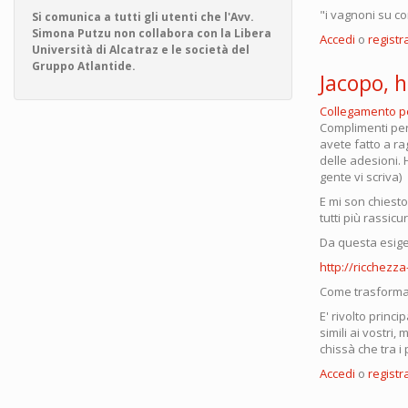
"i vagnoni su co
Si comunica a tutti gli utenti che l'Avv.
Simona Putzu non collabora con la Libera
Accedi
o
registra
Università di Alcatraz e le società del
Gruppo Atlantide.
Jacopo, h
Collegamento 
Complimenti per
avete fatto a rag
delle adesioni. 
gente vi scriva)
E mi son chiest
tutti più rassic
Da questa esige
http://ricchezza
Come trasformare
E' rivolto prin
simili ai vostri
chissà che tra i
Accedi
o
registra