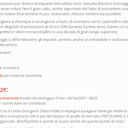
evolazioni per dotarsi di impianti fotovoltaici sono stavolta davvero incoragg
avrei voluto fare il gran salto, anche agevolato dal fatto di possedere un
co solare (mai termine fu piu' azzeccato). Adesso sembra sia possibile.
gliare a chiunque si accingesse a farlo, di orientarsi verso i pannelli in silic
 un degrado di prestazioni di circa il 20% durante il primo anno, hanno un c
pettivi in silicio monocristallino e una durata di gran lunga superiore.
egge si diffonderanno gli impianti, avremo anche un inevitabile e sostanzi
ei prezzi.
Jacopo!
ink a sinistra
ti
per inserire commenti.
ze:
permanente
Inviato da
sinergypn
il Ven, 03/16/2007 - 08:22
 ! vorrei dare un contributo:
: “Con il Conto Energia lo Stato infatti si impegna a pagare l'energia elettric
dino a un prezzo che è più del doppio di quello di mercato, PER 20 ANNI. E
nciato all'inflazione e quindi al sicuro anche da questo punto di vista.”.