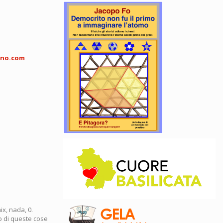
eno.com
ix, nada, 0.
no di queste cose