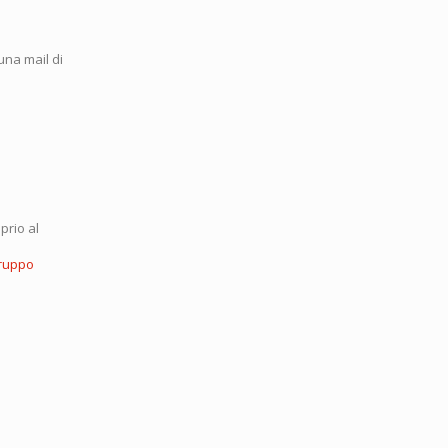
una mail di
prio al
ruppo