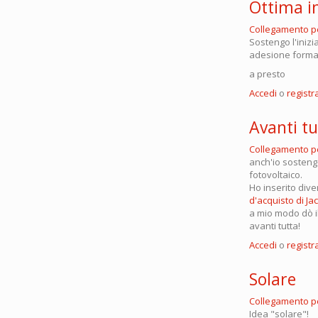
Ottima in
Collegamento 
Sostengo l'inizi
adesione forma
a presto
Accedi
o
registra
Avanti tu
Collegamento 
anch'io sostengo
fotovoltaico.
Ho inserito dive
d'acquisto di Ja
a mio modo dò il 
avanti tutta!
Accedi
o
registra
Solare
Collegamento 
Idea "solare"!