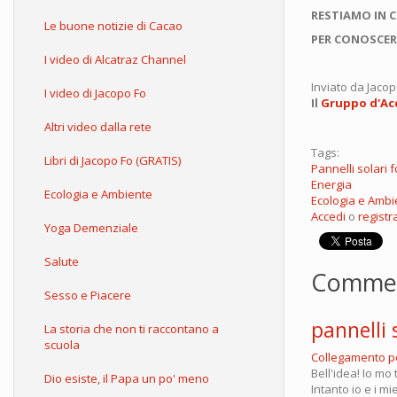
RESTIAMO IN 
Le buone notizie di Cacao
PER CONOSCER
I video di Alcatraz Channel
Inviato da
Jacop
I video di Jacopo Fo
Il
Gruppo d'Acq
Altri video dalla rete
Tags:
Libri di Jacopo Fo (GRATIS)
Pannelli solari f
Energia
Ecologia e Ambiente
Ecologia e Ambi
Accedi
o
registra
Yoga Demenziale
Salute
Comme
Sesso e Piacere
pannelli 
La storia che non ti raccontano a
scuola
Collegamento 
Bell'idea! Io mo
Dio esiste, il Papa un po' meno
Intanto io e i m