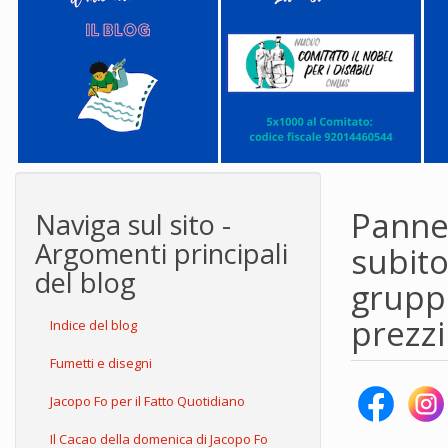
Pannel
Naviga sul sito -
Argomenti principali
subito
del blog
gruppo
prezzi
Indice del blog
Fumetti e disegni
Jacopo Fo per il Fatto Quotidiano
Il Cacao della domenica di Jacopo Fo