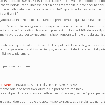
eto 19 febbraio 2007 art.6 così recita: “Tariffe incentivanti e periodo di diritto
 La tariffa individuata sulla base della medesima tabella e' riconosciuta per 
orrere dalla data di entrata in esercizio dell'impianto ed e' costante in mo
di venti anni.”
anciato all’inflazione (lo era il Decreto precedente)e questa è una bella f
ia:.....Vorrei solo consigliare a chiunque si accingesse a farlo, di orientarsi
istallino che, a fronte di un degrado di prestazioni di circa il 20% durante il 
olto piu' basso dei corrispettivi in silicio monocristallino e una durata di
te vero quanto affermato per il Silicio policristallino , il degrado va riferit
ffre garanzie di stabilitò nel tempo,ha un costo inferiore a parità di pot
fici molto più ampie.
ti
per inserire commenti.
o
permanente
Inviato da
Sinergia
il Ven, 04/13/2007 - 09:55
nte con le osservazioni di Ivo ed in particolare con la n.2.
rontabili per durata con i mono, efficienze più basse (fra i 3 e 4 punti perce
ltra cosa, degrado iniziale più accentuato con successiva stabilizzazione.