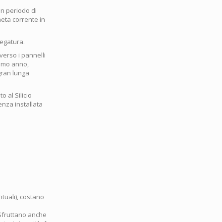
un periodo di
neta corrente in
regatura.
 verso i pannelli
primo anno,
 gran lunga
o al Silicio
enza installata
ntuali), costano
 Sfruttano anche