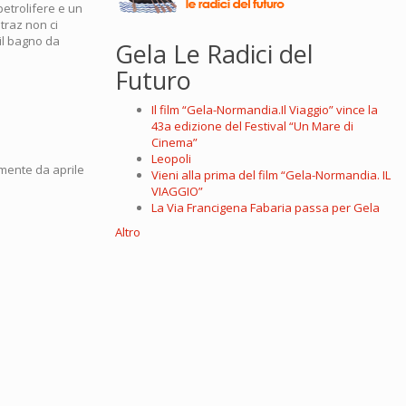
petrolifere e un
atraz non ci
il bagno da
Gela Le Radici del
Futuro
Il film “Gela-Normandia.Il Viaggio” vince la
43a edizione del Festival “Un Mare di
Cinema”
Leopoli
amente da aprile
Vieni alla prima del film “Gela-Normandia. IL
VIAGGIO”
La Via Francigena Fabaria passa per Gela
Altro