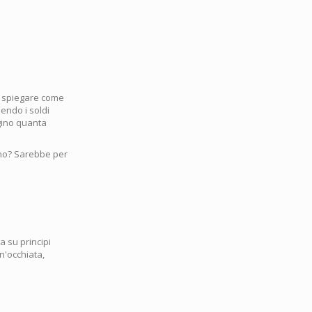
za spiegare come
iendo i soldi
agino quanta
rno? Sarebbe per
 su principi
un'occhiata,