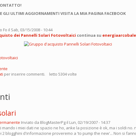
CONTATTO!
E GLI ULTIMI AGGIORNAMENTI VISITA LA MIA PAGINA FACEBOOK
o Fo
il Sab, 03/15/2008 - 10:44
uisto dei Pannelli Solari Fotovoltaici
continua su
energiaarcobal
otovoltaici
ente
ti
per inserire commenti.
letto 5304 volte
nti
solari
permanente
Inviato da
BlogMasterPg
il Lun, 02/19/2007 - 14:37
 ti mando i miei dati ne spazio ne ho, anke la posizione è ok, ma i soldi no. n
iei 2 blogghini d'informazione proveremo a 'to pump the new'... Non si fan