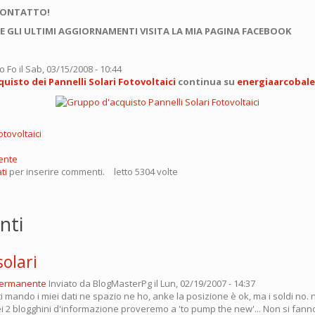
CONTATTO!
E GLI ULTIMI AGGIORNAMENTI VISITA LA MIA PAGINA FACEBOOK
o Fo
il Sab, 03/15/2008 - 10:44
uisto dei Pannelli Solari Fotovoltaici
continua su
energiaarcobal
otovoltaici
ente
ti
per inserire commenti.
letto 5304 volte
nti
solari
permanente
Inviato da
BlogMasterPg
il Lun, 02/19/2007 - 14:37
 ti mando i miei dati ne spazio ne ho, anke la posizione è ok, ma i soldi no. n
iei 2 blogghini d'informazione proveremo a 'to pump the new'... Non si fan