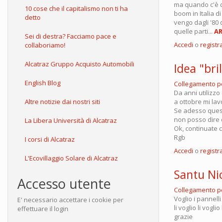
ma quando c'è di
10 cose che il capitalismo non ti ha
boom in Italia d
detto
vengo dagli '80
quelle parti...
AR
Sei di destra? Facciamo pace e
Accedi
o
registra
collaboriamo!
Alcatraz Gruppo Acquisto Automobili
Idea "bri
English Blog
Collegamento 
Da anni utilizzo
a ottobre mi lav
Altre notizie dai nostri siti
Se adesso questo
non posso dire d
La Libera Università di Alcatraz
Ok, continuate c
Rgb
I corsi di Alcatraz
Accedi
o
registra
L'Ecovillaggio Solare di Alcatraz
Santu Nic
Accesso utente
Collegamento 
Voglio i pannelli 
E' necessario accettare i cookie per
li voglio li voglio
effettuare il login
grazie