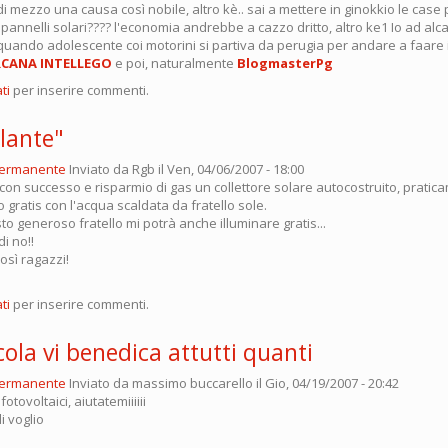
 mezzo una causa così nobile, altro kè.. sai a mettere in ginokkio le case 
i pannelli solari???? l'economia andrebbe a cazzo dritto, altro ke1 Io ad alc
 quando adolescente coi motorini si partiva da perugia per andare a faare 
CANA INTELLEGO
e poi, naturalmente
BlogmasterPg
ti
per inserire commenti.
llante"
permanente
Inviato da
Rgb
il Ven, 04/06/2007 - 18:00
 con successo e risparmio di gas un collettore solare autocostruito, pratic
o gratis con l'acqua scaldata da fratello sole.
 generoso fratello mi potrà anche illuminare gratis...
i no!!
osì ragazzi!
ti
per inserire commenti.
ola vi benedica attutti quanti
permanente
Inviato da
massimo buccarello
il Gio, 04/19/2007 - 20:42
fotovoltaici, aiutatemiiiiii
 li voglio