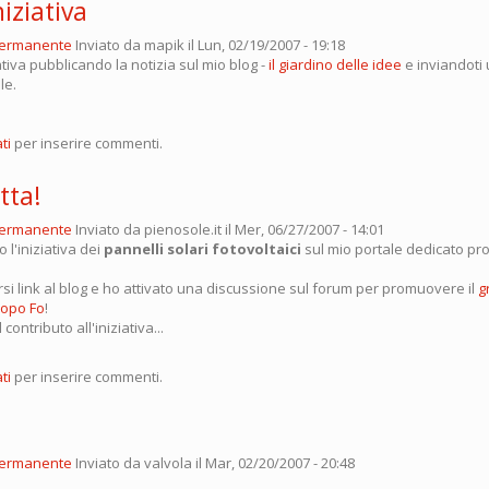
iziativa
permanente
Inviato da
mapik
il Lun, 02/19/2007 - 19:18
ativa pubblicando la notizia sul mio blog -
il giardino delle idee
e inviandoti 
le.
ti
per inserire commenti.
tta!
permanente
Inviato da
pienosole.it
il Mer, 06/27/2007 - 14:01
 l'iniziativa dei
pannelli solari fotovoltaici
sul mio portale dedicato pro
rsi link al blog e ho attivato una discussione sul forum per promuovere il
g
copo Fo
!
contributo all'iniziativa...
ti
per inserire commenti.
permanente
Inviato da
valvola
il Mar, 02/20/2007 - 20:48