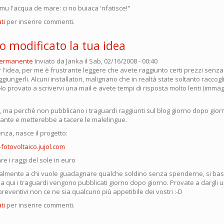
mu l'acqua de mare: ci no buiaca 'nfatisce!"
ti
per inserire commenti.
o modificato la tua idea
permanente
Inviato da
Janka
il Sab, 02/16/2008 - 00:40
 l'idea, per me è frustrante leggere che avete raggiunto certi prezzi sen
giungerli. Alcuni installatori, malignano che in realtà state soltanto raccogl
Ho provato a scrivervi una mail e avete tempi di risposta molto lenti (imm
o, ma perchè non pubblicano i traguardi raggiunti sul blog giorno dopo gio
urante e metterebbe a tacere le malelingue.
nza, nasce il progetto:
-fotovoltaico.jujol.com
 i raggi del sole in euro
cipalmente a chi vuole guadagnare qualche soldino senza spenderne, si basa
, ma qui i traguardi vengono pubblicati giorno dopo giorno. Provate a dargli 
 preventivi non ce ne sia qualcuno più appetibile dei vostri :-D
ti
per inserire commenti.