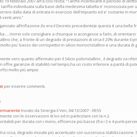
eto 19 febbraio 2007 art.6 così recita: “Tariffe incentivanti e periodo di diritto
 La tariffa individuata sulla base della medesima tabella e' riconosciuta per 
orrere dalla data di entrata in esercizio dell'impianto ed e' costante in mo
di venti anni.”
anciato all’inflazione (lo era il Decreto precedente)e questa è una bella f
ia:.....Vorrei solo consigliare a chiunque si accingesse a farlo, di orientarsi
istallino che, a fronte di un degrado di prestazioni di circa il 20% durante il 
olto piu' basso dei corrispettivi in silicio monocristallino e una durata di
te vero quanto affermato per il Silicio policristallino , il degrado va riferit
ffre garanzie di stabilitò nel tempo,ha un costo inferiore a parità di pot
fici molto più ampie.
ti
per inserire commenti.
o
permanente
Inviato da
Sinergia
il Ven, 04/13/2007 - 09:55
nte con le osservazioni di Ivo ed in particolare con la n.2.
rontabili per durata con i mono, efficienze più basse (fra i 3 e 4 punti perce
ltra cosa, degrado iniziale più accentuato con successiva stabilizzazione.