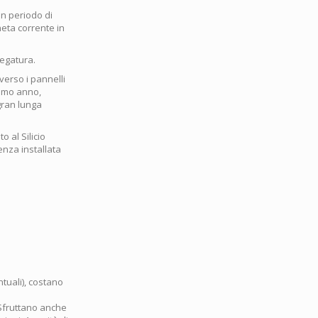
un periodo di
neta corrente in
regatura.
 verso i pannelli
primo anno,
 gran lunga
o al Silicio
enza installata
ntuali), costano
 Sfruttano anche