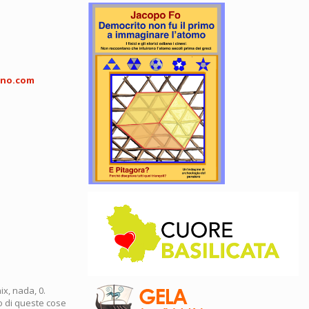
eno.com
ix, nada, 0.
no di queste cose