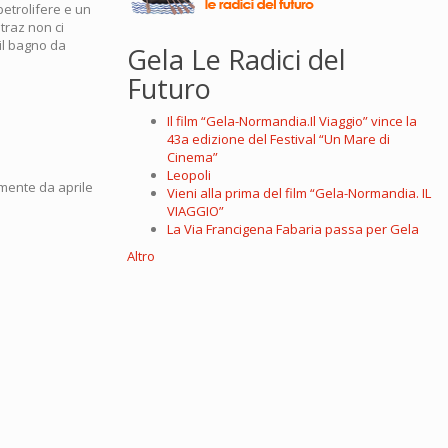
petrolifere e un
atraz non ci
il bagno da
Gela Le Radici del
Futuro
Il film “Gela-Normandia.Il Viaggio” vince la
43a edizione del Festival “Un Mare di
Cinema”
Leopoli
amente da aprile
Vieni alla prima del film “Gela-Normandia. IL
VIAGGIO”
La Via Francigena Fabaria passa per Gela
Altro