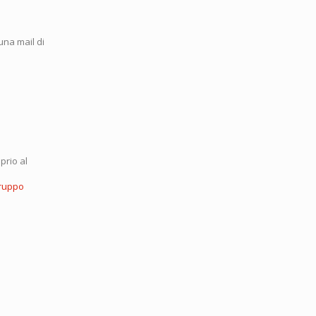
una mail di
prio al
ruppo