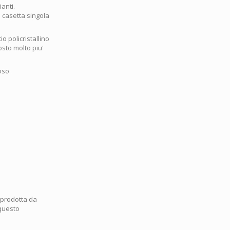
ianti.
a casetta singola
io policristallino
osto molto piu'
oso
a prodotta da
 questo