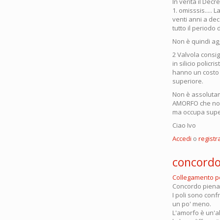
In verità il Decr
1. omisssis.....
venti anni a dec
tutto il periodo 
Non è quindi agg
2 Valvola consigl
in silicio policr
hanno un costo m
superiore.
Non è assolutamen
AMORFO che non o
ma occupa super
Ciao Ivo
Accedi
o
registra
concord
Collegamento 
Concordo piename
I poli sono conf
un po' meno.
L'amorfo è un'a