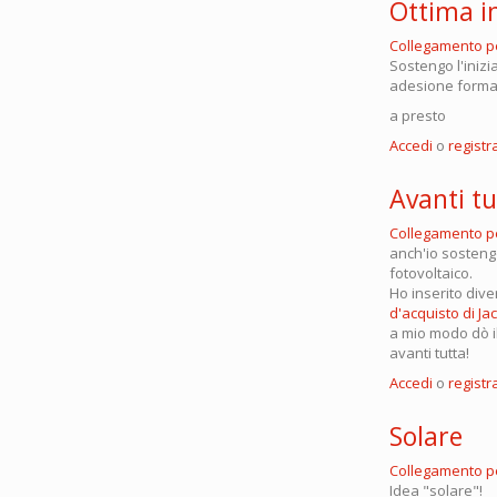
Ottima in
Collegamento 
Sostengo l'inizi
adesione forma
a presto
Accedi
o
registra
Avanti tu
Collegamento 
anch'io sostengo
fotovoltaico.
Ho inserito dive
d'acquisto di Ja
a mio modo dò il 
avanti tutta!
Accedi
o
registra
Solare
Collegamento 
Idea "solare"!