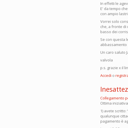
In effetti le ag
E' da tempo che 
con ampio lastri
Vorrei solo consi
che, a fronte di
basso dei corris
Se con questa l
abbassamento d
Un caro saluto 
valvola
p.s. grazie x il l
Accedi
o
registra
Inesattez
Collegamento 
Ottima iniziativa
1) avete scritto
qualunque citta
pagamento è agga