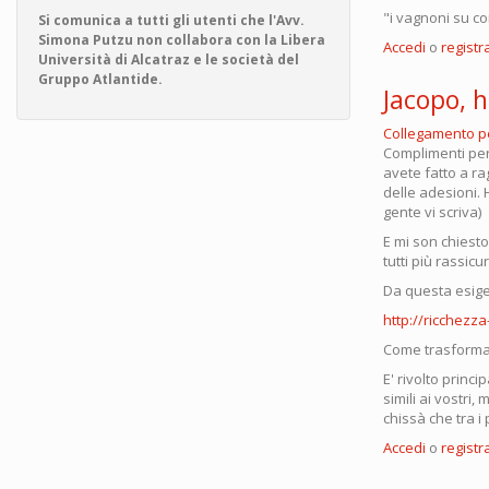
"i vagnoni su co
Si comunica a tutti gli utenti che l'Avv.
Simona Putzu non collabora con la Libera
Accedi
o
registra
Università di Alcatraz e le società del
Gruppo Atlantide.
Jacopo, h
Collegamento 
Complimenti per
avete fatto a rag
delle adesioni. 
gente vi scriva)
E mi son chiest
tutti più rassic
Da questa esige
http://ricchezza
Come trasformare
E' rivolto prin
simili ai vostri
chissà che tra i
Accedi
o
registra