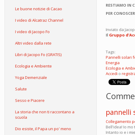
RESTIAMO IN 
Le buone notizie di Cacao
PER CONOSCER
I video di Alcatraz Channel
Inviato da
Jacop
I video di Jacopo Fo
Il
Gruppo d'Acq
Altri video dalla rete
Tags:
Libri di Jacopo Fo (GRATIS)
Pannelli solari f
Energia
Ecologia e Ambiente
Ecologia e Ambi
Accedi
o
registra
Yoga Demenziale
Salute
Comme
Sesso e Piacere
pannelli 
La storia che non ti raccontano a
scuola
Collegamento 
Bell'idea! Io mo
Dio esiste, il Papa un po' meno
Intanto io e i m