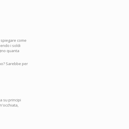
za spiegare come
iendo i soldi
agino quanta
rno? Sarebbe per
 su principi
un'occhiata,