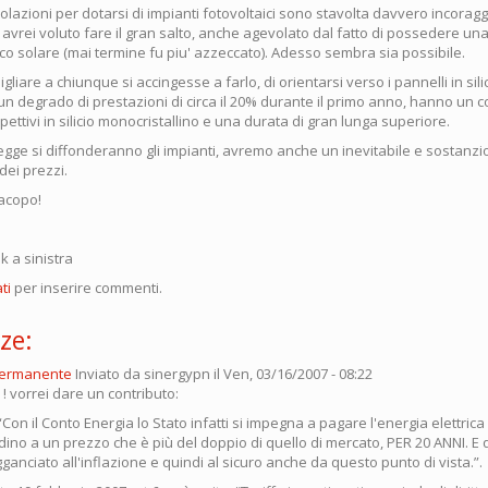
evolazioni per dotarsi di impianti fotovoltaici sono stavolta davvero incoragg
avrei voluto fare il gran salto, anche agevolato dal fatto di possedere un
co solare (mai termine fu piu' azzeccato). Adesso sembra sia possibile.
gliare a chiunque si accingesse a farlo, di orientarsi verso i pannelli in silic
 un degrado di prestazioni di circa il 20% durante il primo anno, hanno un c
pettivi in silicio monocristallino e una durata di gran lunga superiore.
egge si diffonderanno gli impianti, avremo anche un inevitabile e sostanzi
ei prezzi.
Jacopo!
ink a sinistra
ti
per inserire commenti.
ze:
permanente
Inviato da
sinergypn
il Ven, 03/16/2007 - 08:22
 ! vorrei dare un contributo:
: “Con il Conto Energia lo Stato infatti si impegna a pagare l'energia elettric
dino a un prezzo che è più del doppio di quello di mercato, PER 20 ANNI. E
nciato all'inflazione e quindi al sicuro anche da questo punto di vista.”.