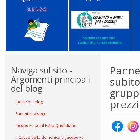
Pannel
Naviga sul sito -
Argomenti principali
subito
del blog
gruppo
prezzi
Indice del blog
Fumetti e disegni
Jacopo Fo per il Fatto Quotidiano
Il Cacao della domenica di Jacopo Fo