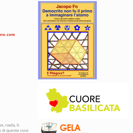
eno.com
ix, nada, 0.
no di queste cose