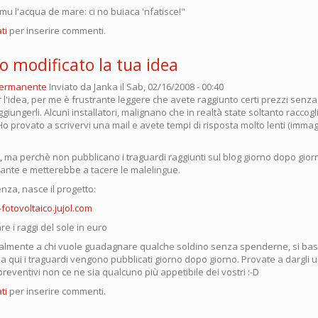
mu l'acqua de mare: ci no buiaca 'nfatisce!"
ti
per inserire commenti.
o modificato la tua idea
permanente
Inviato da
Janka
il Sab, 02/16/2008 - 00:40
 l'idea, per me è frustrante leggere che avete raggiunto certi prezzi sen
giungerli. Alcuni installatori, malignano che in realtà state soltanto raccogl
Ho provato a scrivervi una mail e avete tempi di risposta molto lenti (imm
o, ma perchè non pubblicano i traguardi raggiunti sul blog giorno dopo gio
urante e metterebbe a tacere le malelingue.
nza, nasce il progetto:
-fotovoltaico.jujol.com
 i raggi del sole in euro
cipalmente a chi vuole guadagnare qualche soldino senza spenderne, si basa
, ma qui i traguardi vengono pubblicati giorno dopo giorno. Provate a dargli 
 preventivi non ce ne sia qualcuno più appetibile dei vostri :-D
ti
per inserire commenti.