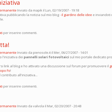
iziativa
permanente
Inviato da
mapik
il Lun, 02/19/2007 - 19:18
ativa pubblicando la notizia sul mio blog -
il giardino delle idee
e inviandoti 
le.
ti
per inserire commenti.
tta!
permanente
Inviato da
pienosole.it
il Mer, 06/27/2007 - 14:01
 l'iniziativa dei
pannelli solari fotovoltaici
sul mio portale dedicato pro
rsi link al blog e ho attivato una discussione sul forum per promuovere il
g
copo Fo
!
contributo all'iniziativa...
ti
per inserire commenti.
permanente
Inviato da
valvola
il Mar, 02/20/2007 - 20:48