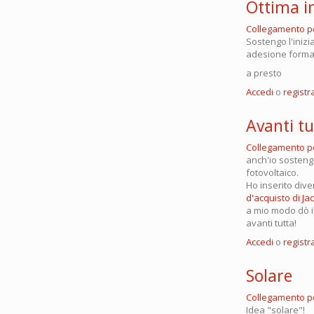
Ottima in
Collegamento 
Sostengo l'inizi
adesione forma
a presto
Accedi
o
registra
Avanti tu
Collegamento 
anch'io sostengo
fotovoltaico.
Ho inserito dive
d'acquisto di Ja
a mio modo dò il 
avanti tutta!
Accedi
o
registra
Solare
Collegamento 
Idea "solare"!