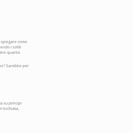
za spiegare come
iendo i soldi
agino quanta
rno? Sarebbe per
 su principi
un'occhiata,