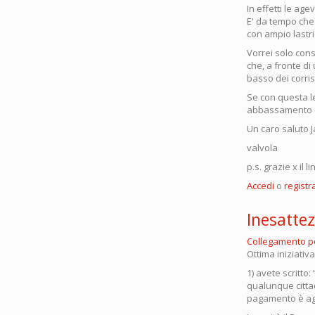
In effetti le ag
E' da tempo che 
con ampio lastri
Vorrei solo consi
che, a fronte di
basso dei corris
Se con questa l
abbassamento d
Un caro saluto 
valvola
p.s. grazie x il l
Accedi
o
registra
Inesattez
Collegamento 
Ottima iniziativa
1) avete scritto
qualunque citta
pagamento è agga