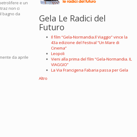
petrolifere e un
atraz non ci
il bagno da
Gela Le Radici del
Futuro
Il film “Gela-Normandia.Il Viaggio” vince la
43a edizione del Festival “Un Mare di
Cinema”
Leopoli
amente da aprile
Vieni alla prima del film “Gela-Normandia. IL
VIAGGIO”
La Via Francigena Fabaria passa per Gela
Altro