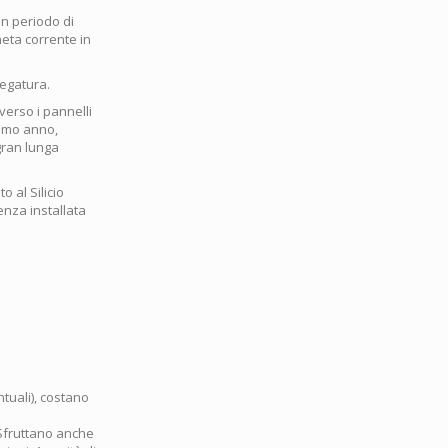
un periodo di
neta corrente in
regatura.
 verso i pannelli
primo anno,
 gran lunga
o al Silicio
enza installata
ntuali), costano
 Sfruttano anche