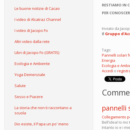
RESTIAMO IN 
Le buone notizie di Cacao
PER CONOSCER
I video di Alcatraz Channel
Inviato da
Jacop
I video di Jacopo Fo
Il
Gruppo d'Acq
Altri video dalla rete
Tags:
Libri di Jacopo Fo (GRATIS)
Pannelli solari f
Energia
Ecologia e Ambiente
Ecologia e Ambi
Accedi
o
registra
Yoga Demenziale
Salute
Comme
Sesso e Piacere
pannelli 
La storia che non ti raccontano a
scuola
Collegamento 
Bell'idea! Io mo
Dio esiste, il Papa un po' meno
Intanto io e i m