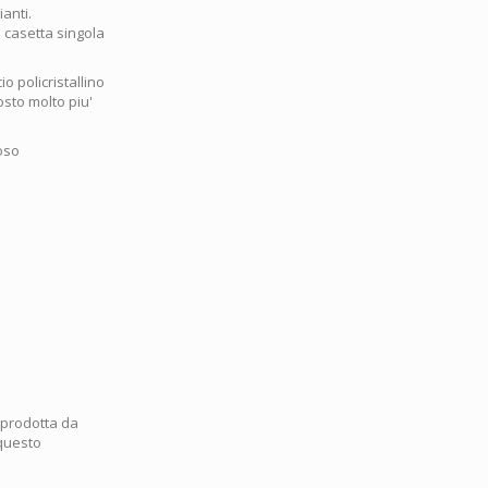
ianti.
a casetta singola
io policristallino
osto molto piu'
oso
a prodotta da
 questo