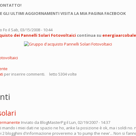
CONTATTO!
E GLI ULTIMI AGGIORNAMENTI VISITA LA MIA PAGINA FACEBOOK
o Fo
il Sab, 03/15/2008 - 10:44
uisto dei Pannelli Solari Fotovoltaici
continua su
energiaarcobal
otovoltaici
ente
ti
per inserire commenti.
letto 5304 volte
nti
solari
permanente
Inviato da
BlogMasterPg
il Lun, 02/19/2007 - 14:37
 ti mando i miei dati ne spazio ne ho, anke la posizione è ok, ma i soldi no. n
iei 2 blogghini d'informazione proveremo a 'to pump the new'... Non si fan