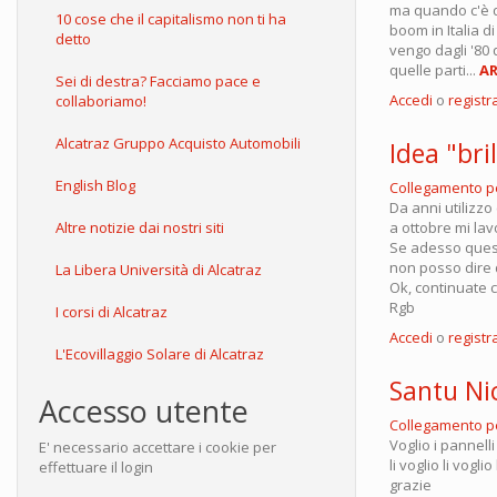
ma quando c'è di
10 cose che il capitalismo non ti ha
boom in Italia d
detto
vengo dagli '80
quelle parti...
AR
Sei di destra? Facciamo pace e
Accedi
o
registra
collaboriamo!
Alcatraz Gruppo Acquisto Automobili
Idea "bri
English Blog
Collegamento 
Da anni utilizzo
a ottobre mi lav
Altre notizie dai nostri siti
Se adesso questo
non posso dire d
La Libera Università di Alcatraz
Ok, continuate c
Rgb
I corsi di Alcatraz
Accedi
o
registra
L'Ecovillaggio Solare di Alcatraz
Santu Nic
Accesso utente
Collegamento 
Voglio i pannelli 
E' necessario accettare i cookie per
li voglio li voglio
effettuare il login
grazie