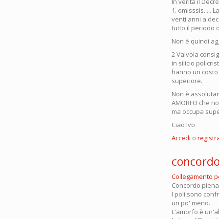
In verità il Decr
1. omisssis.....
venti anni a dec
tutto il periodo 
Non è quindi agg
2 Valvola consigl
in silicio policr
hanno un costo m
superiore.
Non è assolutamen
AMORFO che non o
ma occupa super
Ciao Ivo
Accedi
o
registra
concord
Collegamento 
Concordo piename
I poli sono conf
un po' meno.
L'amorfo è un'a