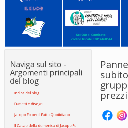
Pannel
Naviga sul sito -
Argomenti principali
subito
del blog
gruppo
prezzi
Indice del blog
Fumetti e disegni
Jacopo Fo per il Fatto Quotidiano
Il Cacao della domenica di Jacopo Fo