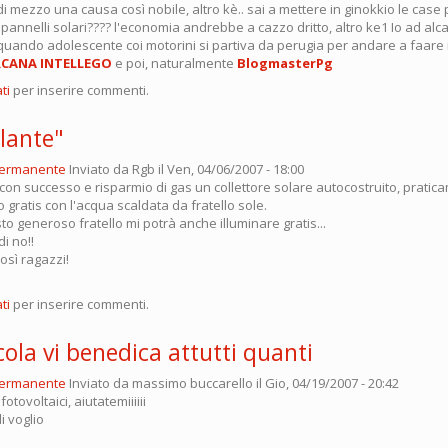
 mezzo una causa così nobile, altro kè.. sai a mettere in ginokkio le case 
i pannelli solari???? l'economia andrebbe a cazzo dritto, altro ke1 Io ad alc
 quando adolescente coi motorini si partiva da perugia per andare a faare 
CANA INTELLEGO
e poi, naturalmente
BlogmasterPg
ti
per inserire commenti.
llante"
permanente
Inviato da
Rgb
il Ven, 04/06/2007 - 18:00
 con successo e risparmio di gas un collettore solare autocostruito, pratic
o gratis con l'acqua scaldata da fratello sole.
 generoso fratello mi potrà anche illuminare gratis...
i no!!
osì ragazzi!
ti
per inserire commenti.
ola vi benedica attutti quanti
permanente
Inviato da
massimo buccarello
il Gio, 04/19/2007 - 20:42
fotovoltaici, aiutatemiiiiii
 li voglio