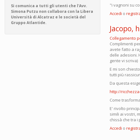
"i vagnoni su co
Si comunica a tutti gli utenti che l'Avv.
Simona Putzu non collabora con la Libera
Accedi
o
registra
Università di Alcatraz e le società del
Gruppo Atlantide.
Jacopo, h
Collegamento 
Complimenti per
avete fatto a rag
delle adesioni. 
gente vi scriva)
E mi son chiest
tutti più rassic
Da questa esige
http://ricchezza
Come trasformare
E' rivolto prin
simili ai vostri
chissà che tra i
Accedi
o
registra