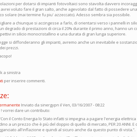
evolazioni per dotarsi di impianti fotovoltaici sono stavolta davvero incoragg
avrei voluto fare il gran salto, anche agevolato dal fatto di possedere un
co solare (mai termine fu piu' azzeccato). Adesso sembra sia possibile.
gliare a chiunque si accingesse a farlo, di orientarsi verso i pannelli in silic
 un degrado di prestazioni di circa il 20% durante il primo anno, hanno un c
pettivi in silicio monocristallino e una durata di gran lunga superiore.
egge si diffonderanno gli impianti, avremo anche un inevitabile e sostanzi
ei prezzi.
Jacopo!
ink a sinistra
ti
per inserire commenti.
ze:
permanente
Inviato da
sinergypn
il Ven, 03/16/2007 - 08:22
 ! vorrei dare un contributo:
: “Con il Conto Energia lo Stato infatti si impegna a pagare l'energia elettric
dino a un prezzo che è più del doppio di quello di mercato, PER 20 ANNI. E
nciato all'inflazione e quindi al sicuro anche da questo punto di vista.”.