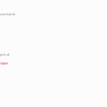
una mail di
prio al
ruppo