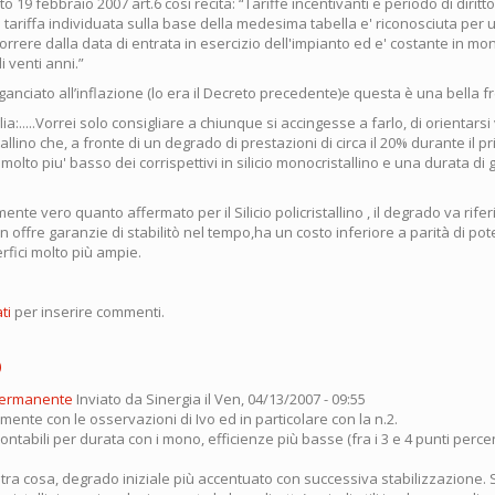
eto 19 febbraio 2007 art.6 così recita: “Tariffe incentivanti e periodo di diritto
 La tariffa individuata sulla base della medesima tabella e' riconosciuta per 
orrere dalla data di entrata in esercizio dell'impianto ed e' costante in mo
di venti anni.”
anciato all’inflazione (lo era il Decreto precedente)e questa è una bella f
ia:.....Vorrei solo consigliare a chiunque si accingesse a farlo, di orientarsi
istallino che, a fronte di un degrado di prestazioni di circa il 20% durante il 
olto piu' basso dei corrispettivi in silicio monocristallino e una durata di
te vero quanto affermato per il Silicio policristallino , il degrado va riferit
ffre garanzie di stabilitò nel tempo,ha un costo inferiore a parità di pot
fici molto più ampie.
ti
per inserire commenti.
o
permanente
Inviato da
Sinergia
il Ven, 04/13/2007 - 09:55
nte con le osservazioni di Ivo ed in particolare con la n.2.
rontabili per durata con i mono, efficienze più basse (fra i 3 e 4 punti perce
ltra cosa, degrado iniziale più accentuato con successiva stabilizzazione.