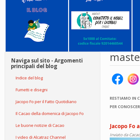
maste
Naviga sul sito - Argomenti
principali del blog
Indice del blog
Fumetti e disegni
RESTIAMO IN 
Jacopo Fo per il Fatto Quotidiano
PER CONOSCER
Il Cacao della domenica di Jacopo Fo
Le buone notizie di Cacao
Jacopo Fo 
Inviato da
Cacao
I video di Alcatraz Channel