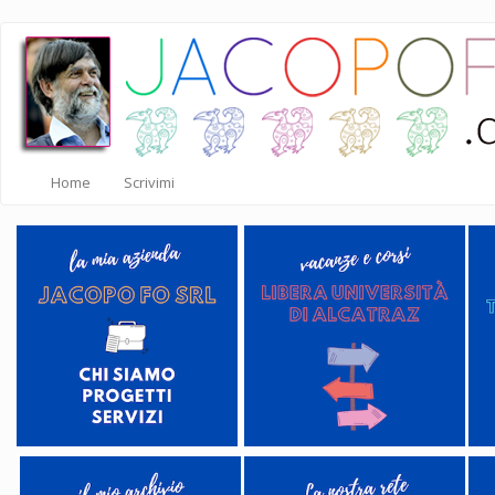
Salta
al
contenuto
principale
Home
Scrivimi