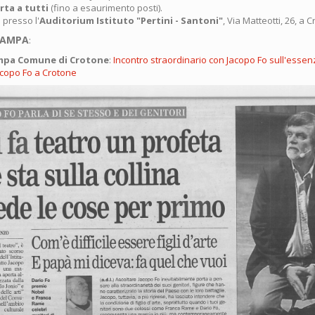
rta a tutti
(fino a esaurimento posti).
 presso l'
Auditorium Istituto "Pertini - Santoni"
, Via Matteotti, 26, a 
TAMPA
:
mpa Comune di Crotone
:
Incontro straordinario con Jacopo Fo sull'essen
acopo Fo a Crotone