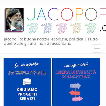
Salta
al
contenuto
principale
Jacopo Fo: buone notizie, ecologia, politica | Tutto
quello che gli altri non ti raccontano
Toggl
naviga