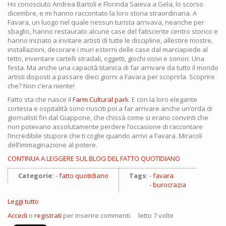
Ho conosciuto Andrea Bartoli e Florinda Saieva a Gela, lo scorso
dicembre, e mi hanno raccontato la loro storia straordinaria. A
Favara, un luogo nel quale nessun turista arrivava, neanche per
sbaglio, hanno restaurato alcune case del fatiscente centro storico e
hanno iniziato a invitare artisti di tutte le discipline, allestire mostre,
installazioni, decorare i muri esterni delle case dal marciapiede al
tetto, inventare cartelli stradali, oggetti, giochi visivi e sonori. Una
festa. Ma anche una capacità titanica di far arrivare da tutto il mondo
artisti disposti a passare dieci giorni a Favara per scoprirla. Scoprire
che? Non c’era niente!
Fatto sta che nasce il
Farm Cultural park
. E con la loro elegante
cortesia e ospitalità sono riusciti poi a far arrivare anche un’orda di
giornalisti fin dal Giappone, che chissà come si erano convinti che
non potevano assolutamente perdere l’occasione di raccontare
l’incredibile stupore che ti coglie quando arrivi a Favara. Miracoli
dell’immaginazione al potere.
CONTINUA A LEGGERE SUL BLOG DEL FATTO QUOTIDIANO
Categorie:
fatto quotidiano
Tags:
favara
burocrazia
Leggi tutto
su
Agrigento,
Accedi
o
registrati
per inserire commenti.
letto 7 volte
burocrazia