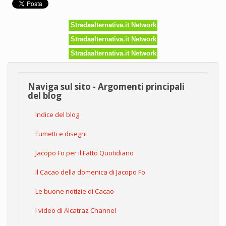
folle:
giù
le
Stradaalternativa.it Network
mani
da
Stradaalternativa.it Network
Favara!
Stradaalternativa.it Network
Giù
le
mani
dall’arte!
Naviga sul sito - Argomenti principali
del blog
Indice del blog
Fumetti e disegni
Jacopo Fo per il Fatto Quotidiano
Il Cacao della domenica di Jacopo Fo
Le buone notizie di Cacao
I video di Alcatraz Channel