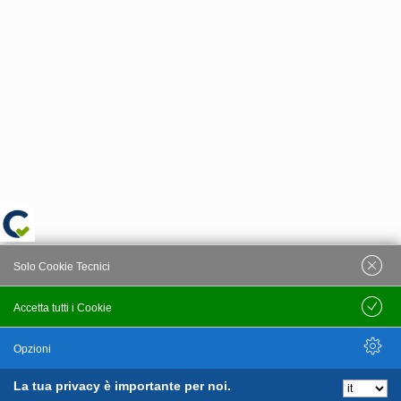
Solo Cookie Tecnici
Accetta tutti i Cookie
Salva
Opzioni
La tua privacy è importante per noi.
Nascondi Opzioni