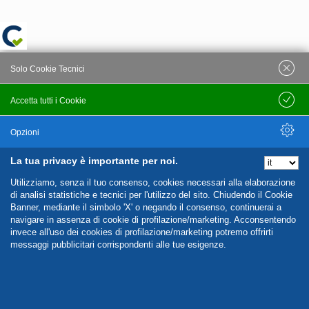
Solo Cookie Tecnici
Accetta tutti i Cookie
Salva
Opzioni
La tua privacy è importante per noi.
Nascondi Opzioni
Utilizziamo, senza il tuo consenso, cookies necessari alla elaborazione
di analisi statistiche e tecnici per l'utilizzo del sito. Chiudendo il Cookie
Banner, mediante il simbolo 'X' o negando il consenso, continuerai a
navigare in assenza di cookie di profilazione/marketing. Acconsentendo
invece all'uso dei cookies di profilazione/marketing potremo offrirti
messaggi pubblicitari corrispondenti alle tue esigenze.