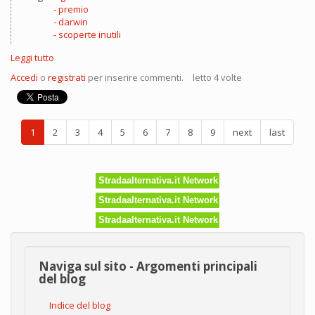
premio
darwin
scoperte inutili
Leggi tutto
su
IgNobel
Accedi
o
registrati
per inserire commenti.
letto 4 volte
2017!
1
2
3
4
5
6
7
8
9
next
last
Stradaalternativa.it Network
Stradaalternativa.it Network
Stradaalternativa.it Network
Naviga sul sito - Argomenti principali
del blog
Indice del blog