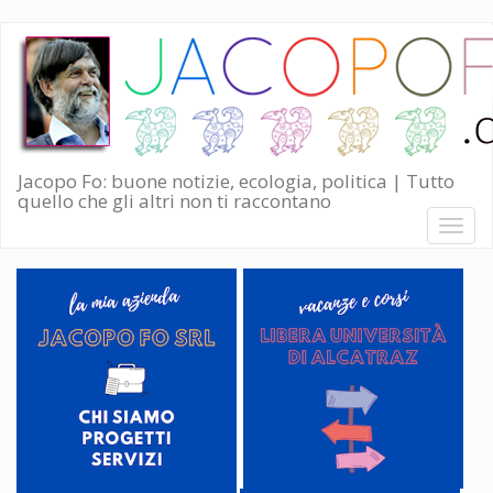
Salta
al
contenuto
principale
Jacopo Fo: buone notizie, ecologia, politica | Tutto
quello che gli altri non ti raccontano
Toggl
naviga