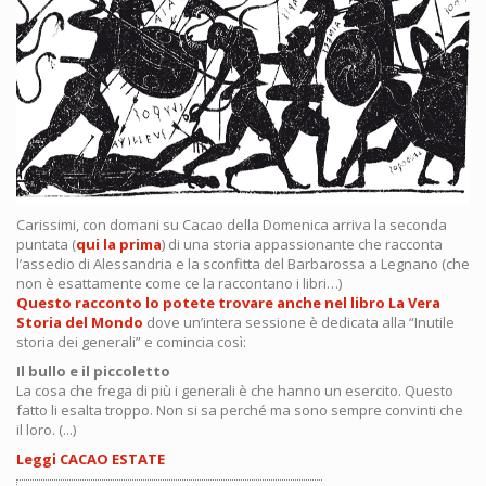
Carissimi, con domani su Cacao della Domenica arriva la seconda
puntata (
qui la prima
) di una storia appassionante che racconta
l’assedio di Alessandria e la sconfitta del Barbarossa a Legnano (che
non è esattamente come ce la raccontano i libri…)
Questo racconto lo potete trovare anche nel libro La Vera
Storia del Mondo
dove un’intera sessione è dedicata alla “Inutile
storia dei generali” e comincia così:
Il bullo e il piccoletto
La cosa che frega di più i generali è che hanno un esercito. Questo
fatto li esalta troppo. Non si sa perché ma sono sempre convinti che
il loro. (...)
Leggi CACAO ESTATE