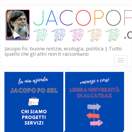
Salta
al
contenuto
principale
Jacopo Fo: buone notizie, ecologia, politica | Tutto
quello che gli altri non ti raccontano
Toggl
naviga