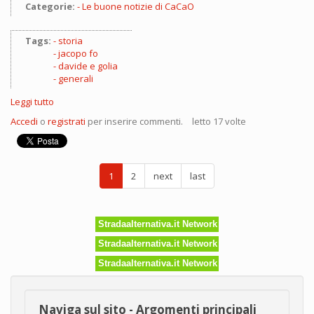
Categorie:
Le buone notizie di CaCaO
Tags:
storia
jacopo fo
davide e golia
generali
Leggi tutto
su
La
Accedi
o
registrati
per inserire commenti.
letto 17 volte
vera
storia
del
mondo:
1
2
next
last
i
generali
e
la
Stradaalternativa.it Network
guerra
Stradaalternativa.it Network
Stradaalternativa.it Network
Naviga sul sito - Argomenti principali