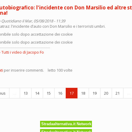
tobiografico: l'incidente con Don Marsilio ed altre st
ina!
 Quotidiano
il Mar, 05/08/2018 - 11:39
traz: l'incidente d’auto con Don Marsilio e i terroristi umbri.
nibile solo dopo accettazione dei cookie
nibile solo dopo accettazione dei cookie
Tutti i video di Jacopo Fo
nto
ti
per inserire commenti.
letto 100 volte
iografico:
dente
ous
…
13
14
15
16
17
18
19
20
21
…
lio
a
Stradaalternativa.it Network
na!