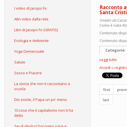
Racconto au
I video di Jacopo Fo
Santa Crist
Altri video dalla rete
Inviato da
Cacao
Come è nata Alca
Libri di Jacopo Fo (GRATIS)
Contenuto dispo
Ecologia e Ambiente
Contenuto dispo
Categorie:
Yoga Demenziale
Leggi tutto
su
Salute
Racco
Accedi
o
registra
autob
Sesso e Piacere
l'inci
con
La storia che non ti raccontano a
Don
scuola
first
previ
Marsi
ed
Dio esiste, il Papa un po' meno
last
altre
storie
10 cose che il capitalismo non ti ha
da
detto
Sant
Cristi
Sei di destra? Facciamo pace e