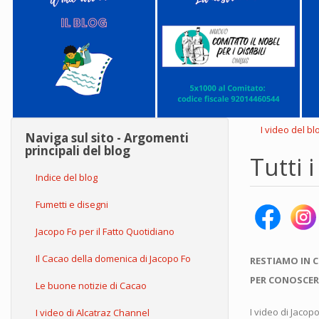
I video del bl
Naviga sul sito - Argomenti
principali del blog
Tutti 
Indice del blog
Fumetti e disegni
Jacopo Fo per il Fatto Quotidiano
Il Cacao della domenica di Jacopo Fo
RESTIAMO IN 
PER CONOSCER
Le buone notizie di Cacao
I video di Jacop
I video di Alcatraz Channel