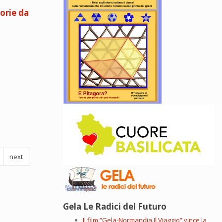
orie da
next
Gela Le Radici del Futuro
Il film “Gela-Normandia.Il Viaggio” vince la