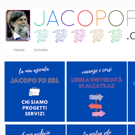
Salta
al
contenuto
principale
Home
Scrivimi