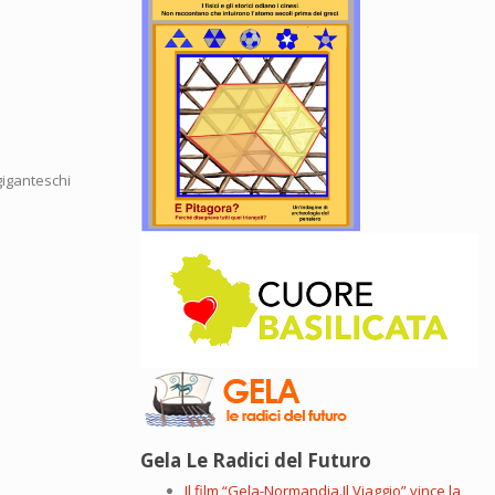
giganteschi
Gela Le Radici del Futuro
Il film “Gela-Normandia.Il Viaggio” vince la