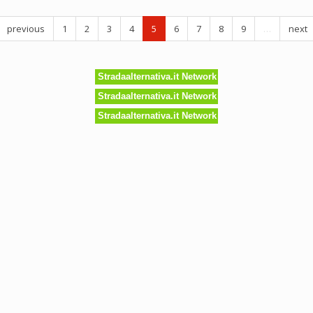
o
previous
1
2
3
4
5
6
7
8
9
…
next
'
enti
ali
Stradaalternativa.it Network
Stradaalternativa.it Network
Stradaalternativa.it Network