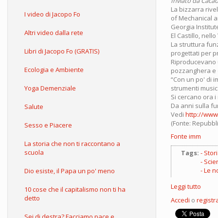
Inviato da
Cacao
La bizzarra rive
I video di Jacopo Fo
of Mechanical an
Georgia Institut
Altri video dalla rete
El Castillo, nel
La struttura fu
Libri di Jacopo Fo (GRATIS)
progettati per p
Riproducevano u
Ecologia e Ambiente
pozzanghera e q
“Con un po' di 
Yoga Demenziale
strumenti musica
Si cercano ora i
Da anni sulla fu
Salute
Vedi
http://www.
(Fonte: Repubbli
Sesso e Piacere
Fonte imm
La storia che non ti raccontano a
scuola
Tags:
Stor
Scie
Le n
Dio esiste, il Papa un po' meno
Leggi tutto
su
10 cose che il capitalismo non ti ha
Le
detto
Accedi
o
registra
piram
Maya
Sei di destra? Facciamo pace e