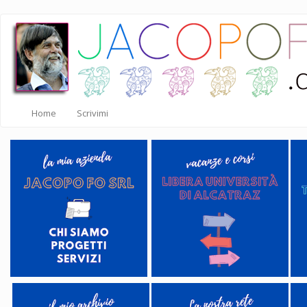
Salta
al
contenuto
principale
Home
Scrivimi