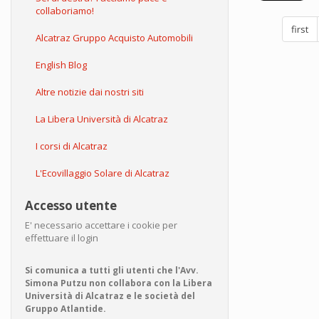
eran
collaboriamo!
in
first
realta
Alcatraz Gruppo Acquisto Automobili
strum
music
English Blog
(!)
Altre notizie dai nostri siti
La Libera Università di Alcatraz
I corsi di Alcatraz
L'Ecovillaggio Solare di Alcatraz
Accesso utente
E' necessario accettare i cookie per
effettuare il login
Si comunica a tutti gli utenti che l'Avv.
Simona Putzu non collabora con la Libera
Università di Alcatraz e le società del
Gruppo Atlantide.