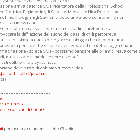
 Quotidiano
il Ven, 09/25/2009 - 16:32
lazione arriva da Jorge Cruz, ricercatore della Professional School
d Electrical Engineering di Citta' del Messico e Nico Declercq del
e of Technology negli Stati Uniti, dopo uno studio sulla piramide di
lo Yucatan messicano.
nzionerebbe da cassa di risonanza e i gradini sarebbero stati
rovocare la diffrazione del suono dei passi di chi li percorreva.
n suono simile a quello delle gocce di pioggia che cadono in una
uesto fa pensare che servisse per invocare il dio della pioggia Chaac.
immaginazione - spiega Cruz - possiamo pensare alle piramidi Maya come 
li, da utilizzare in modo sempre diverso”.
 resti della prima playlist maya.
nzione delle piramidi abbiamo tutt'altra idea.
jacopofo.it/libri/pira.html
ca)
ia
nza e Tecnica
otizie comiche di CaCaO
ti
per inserire commenti.
letto 63 volte
idi