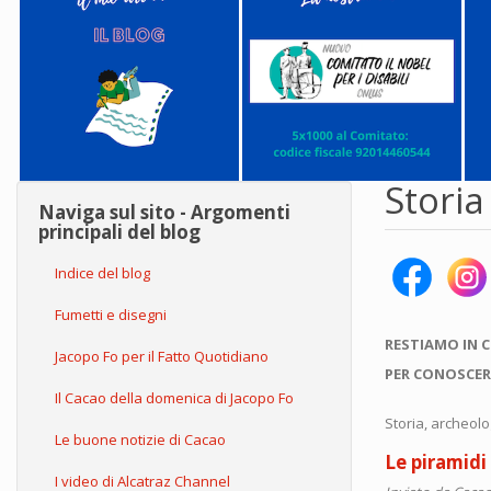
Storia
Naviga sul sito - Argomenti
principali del blog
Indice del blog
Fumetti e disegni
RESTIAMO IN 
Jacopo Fo per il Fatto Quotidiano
PER CONOSCER
Il Cacao della domenica di Jacopo Fo
Storia, archeolo
Le buone notizie di Cacao
Le piramidi
I video di Alcatraz Channel