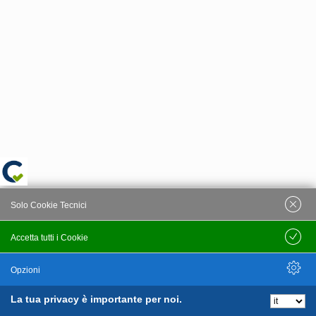
Solo Cookie Tecnici
Accetta tutti i Cookie
Salva
Opzioni
La tua privacy è importante per noi.
Nascondi Opzioni