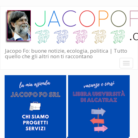
Salta
al
contenuto
principale
Jacopo Fo: buone notizie, ecologia, politica | Tutto
quello che gli altri non ti raccontano
Toggl
naviga