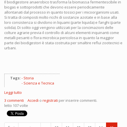
Il biodigestore anaerobico trasforma la biomassa fermentescibile in
biogas e sottoprodotti che devono essere periodicamente
allontanati dal processo in quanto tossici per i micoorganismi usati.
Si tratta di composti molto ricchi di sostanze azotate e in base alla
loro consistenza si dividono in liquami (parte liquida) e fanghi (parte
solida). Di solito oggi vengono utilizzati per la concimazioni delle
colture agrarie previa il controllo di alcuni elementi inquinanti come
metalli pesanti o flora microbica pericolosa in quanto la maggior
parte dei biodigestori è stata costruita per smaltire reflui zootecnici e
urbani.
Tags:
Storia
Scienza e Tecnica
Leggi tutto
su
scienza
3 commenti
Accedi
o
registrati
per inserire commenti.
impossibile:
letto 107 volte
Le
piramidi
producevano
idrogeno?