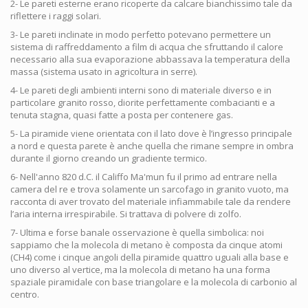
2- Le pareti esterne erano ricoperte da calcare bianchissimo tale da
riflettere i raggi solari.
3- Le pareti inclinate in modo perfetto potevano permettere un
sistema di raffreddamento a film di acqua che sfruttando il calore
necessario alla sua evaporazione abbassava la temperatura della
massa (sistema usato in agricoltura in serre).
4- Le pareti degli ambienti interni sono di materiale diverso e in
particolare granito rosso, diorite perfettamente combacianti e a
tenuta stagna, quasi fatte a posta per contenere gas.
5- La piramide viene orientata con il lato dove è l’ingresso principale
a nord e questa parete è anche quella che rimane sempre in ombra
durante il giorno creando un gradiente termico.
6- Nell'anno 820 d.C. il Califfo Ma'mun fu il primo ad entrare nella
camera del re e trova solamente un sarcofago in granito vuoto, ma
racconta di aver trovato del materiale infiammabile tale da rendere
l’aria interna irrespirabile. Si trattava di polvere di zolfo.
7- Ultima e forse banale osservazione è quella simbolica: noi
sappiamo che la molecola di metano è composta da cinque atomi
(CH4) come i cinque angoli della piramide quattro uguali alla base e
uno diverso al vertice, ma la molecola di metano ha una forma
spaziale piramidale con base triangolare e la molecola di carbonio al
centro.