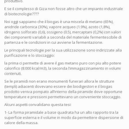
produttivo.
E se il complesso di Giza non fosse altro che un impianto industriale
di biotecnologie????
Noi oggi sappiamo che il biogas è una miscela di metano (65%),
anidride carbonica (30%), vapore acqueo (1.9%), azoto (1,8%),
idrogeno solforato (0,6), ossigeno (0.5), mercaptani (0,2%) con valori
dei componenti variabili a seconda del materiale fermentescibile di
partenza e le condizioni in cui avviene la fermentazione.
Le principali tecnologie per la sua utilizzazione sono indirizzate alla
purificazione e lo stoccaggio:
la prima ci permette di avere il gas metano puro con piu alto potere
calorifico (8.000 kcal/m3), la seconda l’immagazzinamento in volumi
contenuti.
Se le piramidi non erano monumenti funerari allora le strutture
(templi) adiacenti dovevano essere dei biodigestori e il biogas
prodotto veniva pompato all’interno della piramide dove opportune
temperature e pressioni permettevano un conveniente stoccaggio.
Alcuni aspetti convalidano questa tesi:
1- La forma piramidale a base quadrata ha un alto rapporto tra la
superficie esterna e il volume in modo da permettere dispersione di
calore della massa.