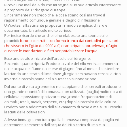
Ricevo una mail da Aldo che mi segnala un suo articolo interessante
a proposito de: L'idrogeno di Keope.
Sinceramente non credo che le cose stiano così ma trovo il
ragionamento comunque geniale e degno di riflessione.
Un'ipotesi affascinante proposta in modo semplice, chiaro e
documentato. Un articolo molto curioso.
Per inciso ricordo che anche io ho elaborato una teoria sulle
piramidi:
furono costruite con forma tronca dai contadini-pescatori
che vissero in Egitto dal 9000 a.C, erano ripari sopraelevati, rifugio
durante le inondazioni e filtri per potabilizzare l'acqua.
Ecco uno stralcio iniziale dell'articolo sull'idrogeno:
Secondo quanto riporta Erodoto la valle del nilo veniva sommersa
dalle acqua del fiume dal mese di giugno fino al mese di settembre
lasciando uno strato di limo dove gli egizi seminavano cereali a ciclo
invernale raccolti prima della successiva inondazione.
Dal punto di vista agronomico noi sappiamo che i cereali producono
una grande quantità di biomassa non utilizzata (paglia) molto ricca di
cellulosa e possiamo ipotizzare una grande frequentazione di
animali (uccelli, maiali, serpenti, etc.) dopo la raccolta della coltura.
Erodoto parla addirittura dell’allevamento di oche e maiali sui residui
lasciati dalle coltivazioni.
Adesso immaginiamo tutta quella biomassa composta da paglia ed
escrementi sommersa dall’acqua del Nilo carica di limo e la