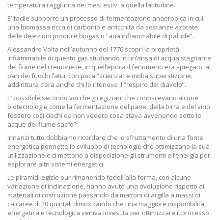
temperatura raggiunta nei mesi estivi a quella latitudine.
E’ facile supporre un processo di fermentazione anaerobica in cui
una biomassa ricca di carbonio e arricchita da sostanze azotate
delle deiezioni produce biogas o “aria infiammabile di palude”.
Alessandro Volta nell’autunno del 1776 scoprì la proprietà
infiammabile di questo gas studiando in un’ansa di acqua stagnante
del fiume nel cremonese, in quell’epoca il fenomeno era spiegato, al
pari dei fuochi fatui, con poca “scienza” e molta superstizione,
addirittura c’era anche chi lo riteneva il “respiro del diavolo”.
E’ possibile secondo voi che gli egiziani che conoscevano alcune
biotecnologie come la fermentazione del pane, della birra e del vino
fossero così ciechi da non vedere cosa stava avvenendo sotto le
acque del fiume sacro?
Innanzi tutto dobbiamo ricordare che lo sfruttamento di una fonte
energetica permette lo sviluppo di tecnologie che ottimizzano la sua
utilizzazione e ci mettono a disposizione gli strumenti e l’energia per
esplorare altri sistemi energetici.
Le piramidi egizie pur rimanendo fedeli alla forma, con alcune
variazione di inclinazione, hanno avuto una evoluzione rispetto ai
materiali di costruzione passando da mattoni di argilla a massi di
calcaree di 20 quintali dimostrando che una maggiore disponibilità
energetica e tecnologica veniva investita per ottimizzare il processo