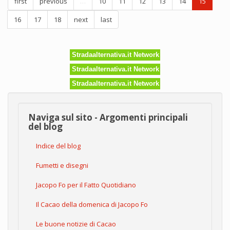
first
previous
…
10
11
12
13
14
15
16
17
18
next
last
Stradaalternativa.it Network
Stradaalternativa.it Network
Stradaalternativa.it Network
Naviga sul sito - Argomenti principali
del blog
Indice del blog
Fumetti e disegni
Jacopo Fo per il Fatto Quotidiano
Il Cacao della domenica di Jacopo Fo
Le buone notizie di Cacao