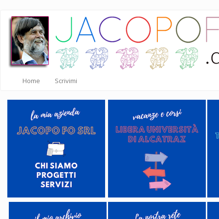
Salta
al
contenuto
principale
Home
Scrivimi