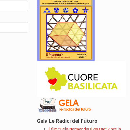
Gela Le Radici del Futuro
Il film “Gela-Normandia.Il Viaggio” vince la