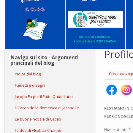
Profil
Naviga sul sito - Argomenti
principali del blog
Schede
Crea nuovo p
Indice del blog
primarie
Fumetti e disegni
Jacopo Fo per il Fatto Quotidiano
Il Cacao della domenica di Jacopo Fo
RESTIAMO IN 
PER CONOSCER
Le buone notizie di Cacao
Nome utente
*
I video di Alcatraz Channel