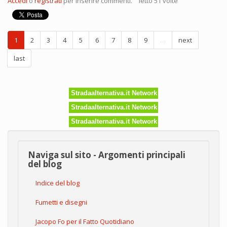
Accedi
o
registrati
per inserire commenti.
letto 51 volte
nuovo
libro
di
Jacopo
1
2
3
4
5
6
7
8
9
…
next
Fo!
last
Stradaalternativa.it Network
Stradaalternativa.it Network
Stradaalternativa.it Network
Naviga sul sito - Argomenti principali
del blog
Indice del blog
Fumetti e disegni
Jacopo Fo per il Fatto Quotidiano