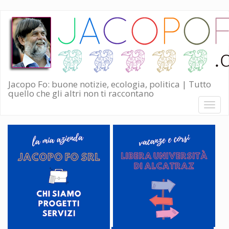
Salta
al
contenuto
principale
Jacopo Fo: buone notizie, ecologia, politica | Tutto
quello che gli altri non ti raccontano
Toggl
naviga