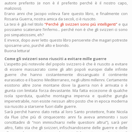
autore preferito (e non è il preferito perché è il nostro capo,
maliziosi).
Erano anni che Jacopo voleva fare questo libro, e finalmente con
Rosaria Guerra, nostra amica da secoli, ci è riuscito.
La tesi è già nel titolo
“Perché gli svizzeri sono più intelligenti”
e qui
possiamo scatenare l’inferno... perché non è che gli svizzeri ci sono
poi simpaticissimi, eh?
E invece, dopo aver letto questo libro penserete che magari potreste
sposarne uno, purché alto e biondo.
Buona lettura!
Come gli svizzeri sono riusciti a evitare mille guerre
L’aspetto più notevole del popolo svizzero è che è riuscito a evitare
di essere massacrato come gli altri popoli europei dalle infinite
guerre che hanno costantemente dissanguato il continente
eurasiatico e il bacino Mediterraneo, negli ultimi millenni. Certamente
esistono altre zone montane dove la guerra non è arrivata o è
giunta con limitata forza devastante. Ma fatta eccezione di qualche
isola sperduta, qualche montagna impervia e qualche giungla
impenetrabile, non esiste nessun altro posto che in epoca moderna
sia riuscito a starsene fuori dalle guerre.
Sarà perché hanno dato retta al loro Santo protettore, frate Nicola
da Flue (che più di cinquecento anni fa aveva ammonito i suoi
concittadini di “non immischiarsi nelle questioni altrui”), sarà per
altro, fatto sta che gli svizzeri, infischiandosene delle guerre e delle