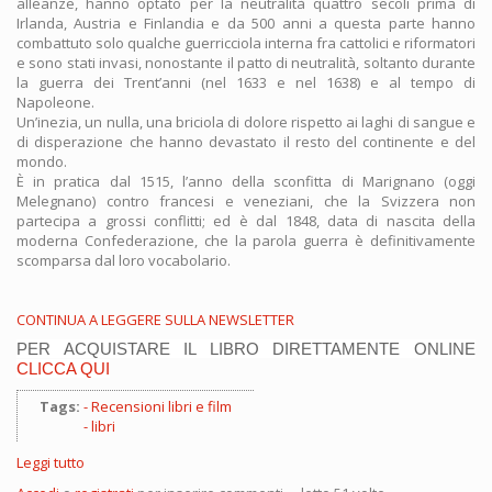
alleanze, hanno optato per la neutralità quattro secoli prima di
Irlanda, Austria e Finlandia e da 500 anni a questa parte hanno
combattuto solo qualche guerricciola interna fra cattolici e riformatori
e sono stati invasi, nonostante il patto di neutralità, soltanto durante
la guerra dei Trent’anni (nel 1633 e nel 1638) e al tempo di
Napoleone.
Un’inezia, un nulla, una briciola di dolore rispetto ai laghi di sangue e
di disperazione che hanno devastato il resto del continente e del
mondo.
È in pratica dal 1515, l’anno della sconfitta di Marignano (oggi
Melegnano) contro francesi e veneziani, che la Svizzera non
partecipa a grossi conflitti; ed è dal 1848, data di nascita della
moderna Confederazione, che la parola guerra è definitivamente
scomparsa dal loro vocabolario.
CONTINUA A LEGGERE SULLA NEWSLETTER
PER ACQUISTARE IL LIBRO DIRETTAMENTE ONLINE
CLICCA QUI
Tags:
Recensioni libri e film
libri
Leggi tutto
su
Un