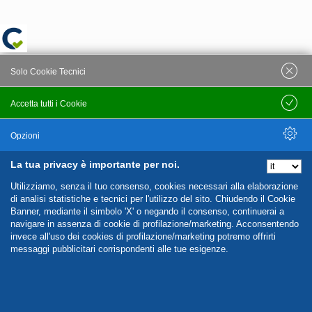
Solo Cookie Tecnici
Accetta tutti i Cookie
Salva
Opzioni
La tua privacy è importante per noi.
Nascondi Opzioni
Utilizziamo, senza il tuo consenso, cookies necessari alla elaborazione
di analisi statistiche e tecnici per l'utilizzo del sito. Chiudendo il Cookie
Banner, mediante il simbolo 'X' o negando il consenso, continuerai a
navigare in assenza di cookie di profilazione/marketing. Acconsentendo
invece all'uso dei cookies di profilazione/marketing potremo offrirti
messaggi pubblicitari corrispondenti alle tue esigenze.