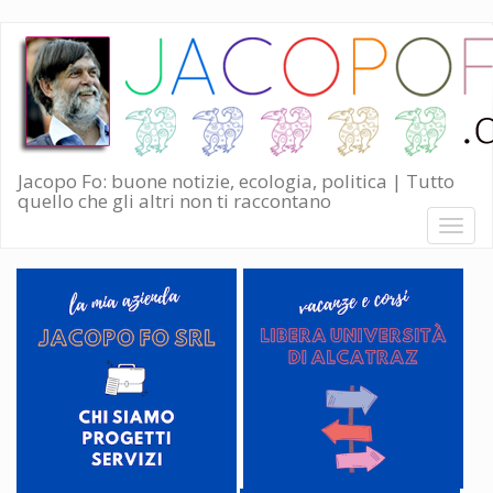
Salta
al
contenuto
principale
Jacopo Fo: buone notizie, ecologia, politica | Tutto
quello che gli altri non ti raccontano
Toggl
naviga