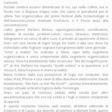
Carissimi,
l’estate sembra essersi dimenticata di noi, qui nelle colline, ma in
fondo non ci dispiace troppo visto che siamo in iperattività per le
ultime fasi organizzative del primo Festival delle Ecotecnologie e
dell'Autocostruzione chiamato EcoFuturo, e il fresco aiuta alla
concentrazione.
L’altro giorno Stefano Bertea, capoorganizzatore, coordinatore,
addetto al morale, problem-solver, cuoco, idraulico, elettricista,
falegname e un sacco di altre cose, è arrivato al capannone di Merci
Dolci con una tavola di legno lunga tre metri e alta uno dove ha
inchiodato sette fogli per segnare il programma delle varie giornate.
“Scrivi a matita” ha ordinato a Silvia, capo della segreteria
organizzativa e unica componente della segreteria organizzativa
stessa. Silvia ha timidamente fatto osservare: “Ma dei magnifici post-
it?” al che Stefano ha risposto “Quelli volano” e la questione si è
chiusa lì, Silvia ha preso in mano la matita.
Maria Cristina dalla sua postazione di regia con computer, due
video, iPad, iPhone e una serie di altre diavolerie elettroniche chiede
timidamente: “Ma fare un bel file Excel?”, cassata immediatamente,
troppo virtuale la Nostra Signora della Tecnologia.
Dopo un paio di rovinose cadute della tavola (per altro
pesantissima) pare che ora sia solida e i fogli si stanno riempiendo
di appunti.
In questo momento Simone, web master, direttore editoriale di
Ecotecno e di Cacao, sta dicendo al telefono a Michele Dotti, autore