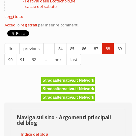
Festival delle Ecotecnologie
cacao del sabato
Leggi tutto
su
EcoFuturo,
Accedi
o
registrati
per inserire commenti.
Festival
dell'Ecotecnologie
e
dell'Autocostruzione
first
previous
…
84
85
86
87
88
89
90
91
92
…
next
last
Stradaalternativa.it Network
Stradaalternativa.it Network
Stradaalternativa.it Network
Naviga sul sito - Argomenti principali
del blog
Indice del blog