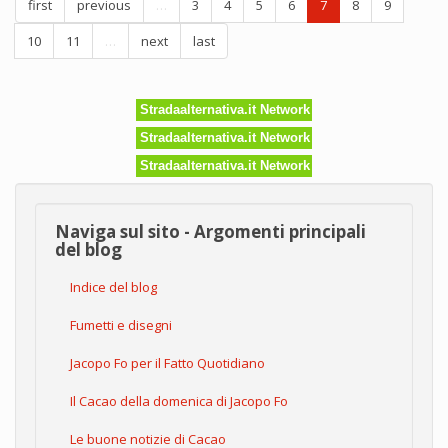
first
previous
…
3
4
5
6
7
8
9
aiuole,
succede
10
11
…
next
last
in
Germania
Stradaalternativa.it Network
Stradaalternativa.it Network
Stradaalternativa.it Network
Naviga sul sito - Argomenti principali
del blog
Indice del blog
Fumetti e disegni
Jacopo Fo per il Fatto Quotidiano
Il Cacao della domenica di Jacopo Fo
Le buone notizie di Cacao