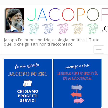
Salta
al
contenuto
principale
Jacopo Fo: buone notizie, ecologia, politica | Tutto
quello che gli altri non ti raccontano
Toggl
naviga