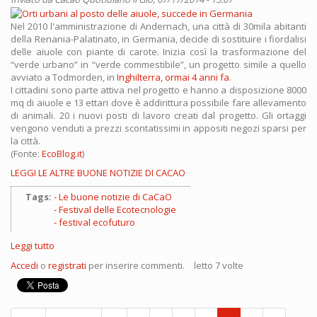
Nel 2010 l'amministrazione di Andernach, una città di 30mila abitanti
della Renania-Palatinato, in Germania, decide di sostituire i fiordalisi
delle aiuole con piante di carote. Inizia così la trasformazione del
“verde urbano” in “verde commestibile”, un progetto simile a quello
avviato a Todmorden, in
Inghilterra, ormai 4 anni fa
.
I cittadini sono parte attiva nel progetto e hanno a disposizione 8000
mq di aiuole e 13 ettari dove è addirittura possibile fare allevamento
di animali. 20 i nuovi posti di lavoro creati dal progetto. Gli ortaggi
vengono venduti a prezzi scontatissimi in appositi negozi sparsi per
la città.
(Fonte:
EcoBlog.it
)
LEGGI LE ALTRE BUONE NOTIZIE DI CACAO
Tags:
Le buone notizie di CaCaO
Festival delle Ecotecnologie
festival ecofuturo
Leggi tutto
su
Orti
Accedi
o
registrati
per inserire commenti.
letto 7 volte
urbani
al
posto
delle