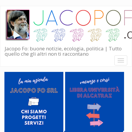
Salta
al
contenuto
principale
Jacopo Fo: buone notizie, ecologia, politica | Tutto
quello che gli altri non ti raccontano
Toggl
naviga