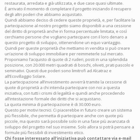
restaurata, arredata e già utilizzata, e due case quasi ultimate.
È arrivato il momento di completare il progetto iniziando il recupero
degli altri poderi che abbiamo acquistato.
Quindi abbiamo deciso di cedere queste proprietà, e, per facilitare la
partecipazione al nostro progetto siamo disponibili a una cessione
del diritto di proprietà anche in forma percentuale limitata, e così
cerchiamo persone che vogliano partecipare con il loro denaro a
questo progetto di sviluppo, ottenendone un equo vantaggio.
Quindi per queste proprietà che mettiamo in vendita si può creare
un’azione di sviluppo immobiliare per reimmeterle sul mercato.
Proponiamo l’acquisto di quote di 2 ruderi, posti in una splendida
posizione, con 20.000 metri quadrati di boschi, oliveti, prati pascolo e
seminativi. Questi due poderi sono limitrofi ad Alcatraz e
all’Ecovillaggio Solare.
La partecipazione all’investimento avverrà tramite la cessione di
quote di proprietà a chi intenda partecipare con noi a questa
iniziativa, con tutti i crismi di legalità e quindi anche procedendo
all’intestazione formale dei diritti che si acquistano.
La quota minima di partecipazione è di 30.000 euro.
Questo per motivi tecnici. Ci piacerebbe in futuro creare un sistema
più flessibile, che permetta di partecipare anche con quote più
piccole, ma questo sarà possibile solo in una fase più avanzata di
sviluppo del progetto nel suo insieme. Solo allora si potrà pensare a
formule più flessibili di investimento etico.
Chi fosse interessato all’iniziativa può contattare via e-mail