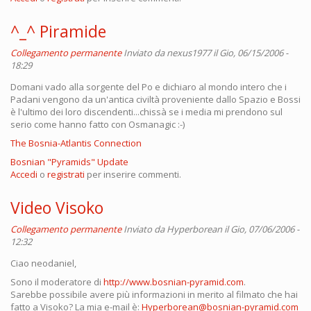
^_^ Piramide
Collegamento permanente
Inviato da
nexus1977
il Gio, 06/15/2006 -
18:29
Domani vado alla sorgente del Po e dichiaro al mondo intero che i
Padani vengono da un'antica civiltà proveniente dallo Spazio e Bossi
è l'ultimo dei loro discendenti...chissà se i media mi prendono sul
serio come hanno fatto con Osmanagic :-)
The Bosnia-Atlantis Connection
Bosnian "Pyramids" Update
Accedi
o
registrati
per inserire commenti.
Video Visoko
Collegamento permanente
Inviato da
Hyperborean
il Gio, 07/06/2006 -
12:32
Ciao neodaniel,
Sono il moderatore di
http://www.bosnian-pyramid.com
.
Sarebbe possibile avere più informazioni in merito al filmato che hai
fatto a Visoko? La mia e-mail è:
Hyperborean@bosnian-pyramid.com