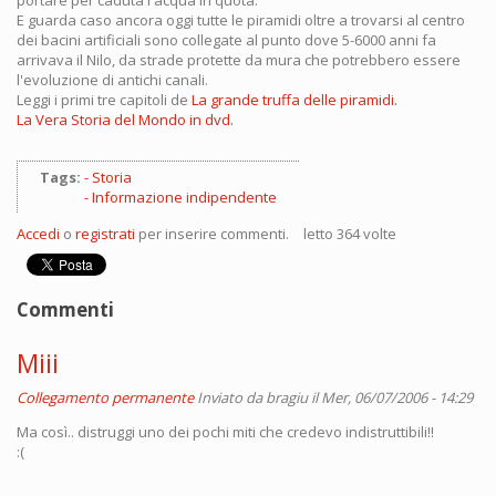
portare per caduta l'acqua in quota.
E guarda caso ancora oggi tutte le piramidi oltre a trovarsi al centro
dei bacini artificiali sono collegate al punto dove 5-6000 anni fa
arrivava il Nilo, da strade protette da mura che potrebbero essere
l'evoluzione di antichi canali.
Leggi i primi tre capitoli de
La grande truffa delle piramidi.
La Vera Storia del Mondo in dvd.
Tags:
Storia
Informazione indipendente
Accedi
o
registrati
per inserire commenti.
letto 364 volte
Commenti
Miii
Collegamento permanente
Inviato da
bragiu
il Mer, 06/07/2006 - 14:29
Ma così.. distruggi uno dei pochi miti che credevo indistruttibili!!
:(