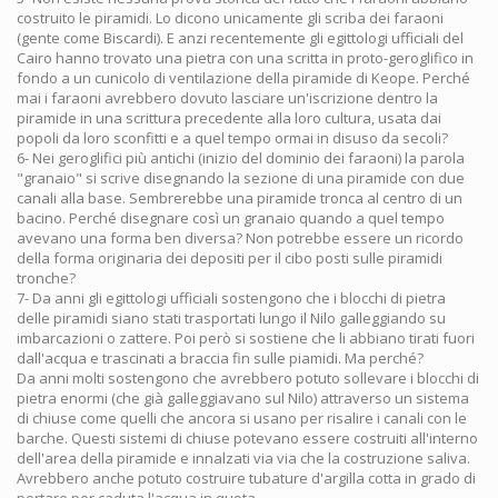
costruito le piramidi. Lo dicono unicamente gli scriba dei faraoni
(gente come Biscardi). E anzi recentemente gli egittologi ufficiali del
Cairo hanno trovato una pietra con una scritta in proto-geroglifico in
fondo a un cunicolo di ventilazione della piramide di Keope. Perché
mai i faraoni avrebbero dovuto lasciare un'iscrizione dentro la
piramide in una scrittura precedente alla loro cultura, usata dai
popoli da loro sconfitti e a quel tempo ormai in disuso da secoli?
6- Nei geroglifici più antichi (inizio del dominio dei faraoni) la parola
"granaio" si scrive disegnando la sezione di una piramide con due
canali alla base. Sembrerebbe una piramide tronca al centro di un
bacino. Perché disegnare così un granaio quando a quel tempo
avevano una forma ben diversa? Non potrebbe essere un ricordo
della forma originaria dei depositi per il cibo posti sulle piramidi
tronche?
7- Da anni gli egittologi ufficiali sostengono che i blocchi di pietra
delle piramidi siano stati trasportati lungo il Nilo galleggiando su
imbarcazioni o zattere. Poi però si sostiene che li abbiano tirati fuori
dall'acqua e trascinati a braccia fin sulle piamidi. Ma perché?
Da anni molti sostengono che avrebbero potuto sollevare i blocchi di
pietra enormi (che già galleggiavano sul Nilo) attraverso un sistema
di chiuse come quelli che ancora si usano per risalire i canali con le
barche. Questi sistemi di chiuse potevano essere costruiti all'interno
dell'area della piramide e innalzati via via che la costruzione saliva.
Avrebbero anche potuto costruire tubature d'argilla cotta in grado di