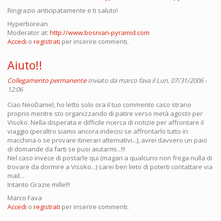
Ringrazio anticipatamente e ti saluto!
Hyperborean
Moderator at:
http://www.bosnian-pyramid.com
Accedi
o
registrati
per inserire commenti.
Aiuto!!
Collegamento permanente
Inviato da
marco fava
il Lun, 07/31/2006 -
12:06
Ciao NeoDaniel, ho letto solo ora il tuo commento caso strano
proprio mentre sto organizzando di patire verso metà agosto per
Visoko. Nella disperata e difficile ricerca di notizie per affrontare il
viaggio (peraltro siamo ancora indecisi se affrontarlo tutto in
macchina o se provare itinerari alternativi...), avrei davvero un paio
di domande da farti se puoi aiutarmi...!!!
Nel caso invece di postarle qui (magari a qualcuno non frega nulla di
trovare da dormire a Visoko...) sarei ben lieto di poterti contattare via
mail...
Intanto Grazie mille!!!
Marco Fava
Accedi
o
registrati
per inserire commenti.