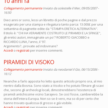
10 anni fa
Collegamento permanente
Inviato da
solestelle
il Mer, 09/05/2007 -
16:50
Dieci anni or sono, lessi un libretto di poche pagine e dal prezzo
esagerato per una stampa e rilegatura tanto parca: 13.000£ per una
settantina di paginette edite da "STAMPA ERETICA ALTERNATIVA".
Il titolo è: "CHI HA VERAMENTE COSTRUITO LE PIRAMIDI E LA SFINGE",
gli eretici autori, immaginate un po'? ROBERTO GIACOBBO e
RICCARDO LUNA, l'anno, il '97.
Argomento?...provate ad indovinare?
Accedi
o
registrati
per inserire commenti.
PIRAMIDI DI VISOKO
Collegamento permanente
Inviato da
neodaniel
il Gio, 06/15/2006 -
16:12
Neanche a farlo apposta ho letto questo articolo proprio ora, al mio
rientro dalla Bosnia. Sono stato a Visoko e ho potuto filmare gli scavi
che, secono gli archeologi locali, dimostrerebbero l'esistenza di
piramidi antichissime vicino Sarajevo. Se così fosse, cambierebbe la
storia dell'intera Europa. Non so se è vero, ma so di per certo che
hanno trovato qualcosa di grosso e già visibile.
Accedi
o
registrati
per inserire commenti.