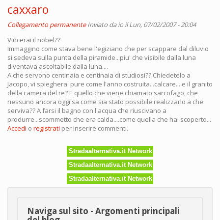
caxxaro
Collegamento permanente
Inviato da
io
il Lun, 07/02/2007 - 20:04
Vincerai il nobel??
Immaggino come stava bene l'egiziano che per scappare dal diluvio
si sedeva sulla punta della piramide...piu' che visibile dalla luna
diventava ascoltabile dalla luna....
A che servono centinaia e centinaia di studiosi?? Chiedetelo a
Jacopo, vi spieghera' pure come l'anno costruita...calcare... e il granito
della camera del re? E quello che viene chiamato sarcofago, che
nessuno ancora oggi sa come sia stato possibile realizzarlo a che
serviva?? A farsi il bagno con l'acqua che riuscivano a
produrre...scommetto che era calda....come quella che hai scoperto...
Accedi
o
registrati
per inserire commenti.
Stradaalternativa.it Network
Stradaalternativa.it Network
Stradaalternativa.it Network
Naviga sul sito - Argomenti principali
del blog