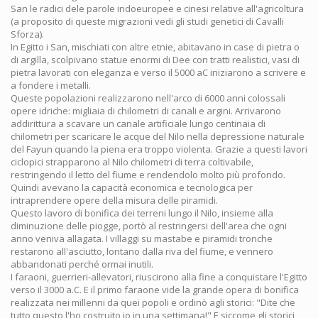
San le radici dele parole indoeuropee e cinesi relative all'agricoltura
(a proposito di queste migrazioni vedi gli studi genetici di Cavalli
Sforza).
In Egitto i San, mischiati con altre etnie, abitavano in case di pietra o
di argilla, scolpivano statue enormi di Dee con tratti realistici, vasi di
pietra lavorati con eleganza e verso il 5000 aC iniziarono a scrivere e
a fondere i metalli.
Queste popolazioni realizzarono nell'arco di 6000 anni colossali
opere idriche: migliaia di chilometri di canali e argini. Arrivarono
addirittura a scavare un canale artificiale lungo centinaia di
chilometri per scaricare le acque del Nilo nella depressione naturale
del Fayun quando la piena era troppo violenta. Grazie a questi lavori
ciclopici strapparono al Nilo chilometri di terra coltivabile,
restringendo il letto del fiume e rendendolo molto più profondo.
Quindi avevano la capacità economica e tecnologica per
intraprendere opere della misura delle piramidi.
Questo lavoro di bonifica dei terreni lungo il Nilo, insieme alla
diminuzione delle piogge, portò al restringersi dell'area che ogni
anno veniva allagata. I villaggi su mastabe e piramidi tronche
restarono all'asciutto, lontano dalla riva del fiume, e vennero
abbandonati perché ormai inutili.
I faraoni, guerrieri-allevatori, riuscirono alla fine a conquistare l'Egitto
verso il 3000 a.C. E il primo faraone vide la grande opera di bonifica
realizzata nei millenni da quei popoli e ordinò agli storici: "Dite che
tutto questo l'ho costruito io in una settimana!" E siccome gli storici