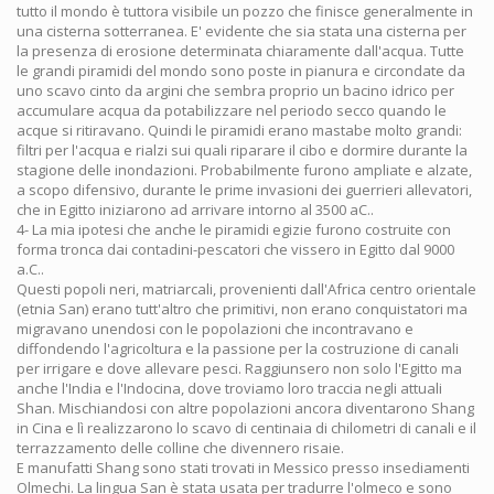
tutto il mondo è tuttora visibile un pozzo che finisce generalmente in
una cisterna sotterranea. E' evidente che sia stata una cisterna per
la presenza di erosione determinata chiaramente dall'acqua. Tutte
le grandi piramidi del mondo sono poste in pianura e circondate da
uno scavo cinto da argini che sembra proprio un bacino idrico per
accumulare acqua da potabilizzare nel periodo secco quando le
acque si ritiravano. Quindi le piramidi erano mastabe molto grandi:
filtri per l'acqua e rialzi sui quali riparare il cibo e dormire durante la
stagione delle inondazioni. Probabilmente furono ampliate e alzate,
a scopo difensivo, durante le prime invasioni dei guerrieri allevatori,
che in Egitto iniziarono ad arrivare intorno al 3500 aC..
4- La mia ipotesi che anche le piramidi egizie furono costruite con
forma tronca dai contadini-pescatori che vissero in Egitto dal 9000
a.C..
Questi popoli neri, matriarcali, provenienti dall'Africa centro orientale
(etnia San) erano tutt'altro che primitivi, non erano conquistatori ma
migravano unendosi con le popolazioni che incontravano e
diffondendo l'agricoltura e la passione per la costruzione di canali
per irrigare e dove allevare pesci. Raggiunsero non solo l'Egitto ma
anche l'India e l'Indocina, dove troviamo loro traccia negli attuali
Shan. Mischiandosi con altre popolazioni ancora diventarono Shang
in Cina e lì realizzarono lo scavo di centinaia di chilometri di canali e il
terrazzamento delle colline che divennero risaie.
E manufatti Shang sono stati trovati in Messico presso insediamenti
Olmechi. La lingua San è stata usata per tradurre l'olmeco e sono