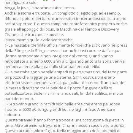
non riguarda solo
Moggi, la Juve, le banche e tutto il resto.
Anche la storia è truccata. Un complotto di egittologi, ad esempio,
difende il potere dei baroni universitari trincerandosi dietro a teorie
ormai superate. E questo complotto criptofaraonico prospera anche
grazie all'appoggio di Focus, la Macchina del Tempo e Discovery
Channel che truccano le moviole.
Riassumiamo qui le evidenze storiche.
1- Le mastabe (definite ufficialmente tombe) che si trovano nei pressi
della Sfinge, e la Sfinge stessa, hanno le basi corrose dall'acqua
(forme arrotondate e non intagliate dal vento). Quindi vanno
retrodatate a almeno 6000 anni a.C. quando ancora la zona veniva
periodicamente allagata dallo straripamento del Nilo.
2- Le mastabe sono parallelepipedi di pietra massicci, dal tetto parte
un pozzo che raggiunge una cisterna. Simili costruzioni erano
efficienti sistemi per pescare acqua pulita all'interno di una palude:
la massa di terreno tra la palude e il pozzo fungeva da filtro
potabilizzatore. Sistemi simili erano usati, fin dal neolitico, in molte
parti del mondo.
3- Si trovano grandi piramidi solo nelle aree che erano paludose
intorno al 6000 aC. lungo grandi fiumi o laghi, in Sud America e
Indocina.
Queste piramidi hanno forma tronca e una costruzione di pietra in
cima. Altre piramidi si trovano in Cina, in nessun caso sono a punta.
Questo accade solo in Egitto. Nella maggioranza delle piramidi di