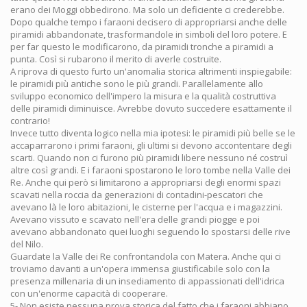
erano dei Moggi obbedirono. Ma solo un deficiente ci crederebbe.
Dopo qualche tempo i faraoni decisero di appropriarsi anche delle
piramidi abbandonate, trasformandole in simboli del loro potere. E
per far questo le modificarono, da piramidi tronche a piramidi a
punta. Così si rubarono il merito di averle costruite.
A riprova di questo furto un'anomalia storica altrimenti inspiegabile:
le piramidi più antiche sono le più grandi. Parallelamente allo
sviluppo economico dell'impero la misura e la qualità costruttiva
delle piramidi diminuisce. Avrebbe dovuto succedere esattamente il
contrario!
Invece tutto diventa logico nella mia ipotesi: le piramidi più belle se le
accaparrarono i primi faraoni, gli ultimi si devono accontentare degli
scarti. Quando non ci furono più piramidi libere nessuno né costruì
altre così grandi. E i faraoni spostarono le loro tombe nella Valle dei
Re. Anche qui però si limitarono a appropriarsi degli enormi spazi
scavati nella roccia da generazioni di contadini-pescatori che
avevano là le loro abitazioni, le cisterne per l'acqua e i magazzini.
Avevano vissuto e scavato nell'era delle grandi piogge e poi
avevano abbandonato quei luoghi seguendo lo spostarsi delle rive
del Nilo.
Guardate la Valle dei Re confrontandola con Matera. Anche qui ci
troviamo davanti a un'opera immensa giustificabile solo con la
presenza millenaria di un insediamento di appassionati dell'idrica
con un'enorme capacità di cooperare.
5- Non esiste nessuna prova storica del fatto che i faraoni abbiano