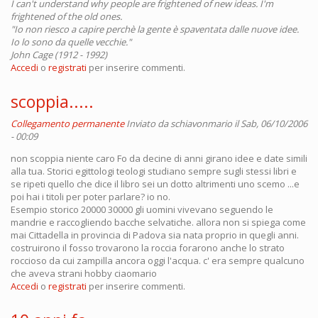
I can't understand why people are frightened of new ideas. I'm
frightened of the old ones.
"Io non riesco a capire perchè la gente è spaventata dalle nuove idee.
Io lo sono da quelle vecchie."
John Cage (1912 - 1992)
Accedi
o
registrati
per inserire commenti.
scoppia.....
Collegamento permanente
Inviato da
schiavonmario
il Sab, 06/10/2006
- 00:09
non scoppia niente caro Fo da decine di anni girano idee e date simili
alla tua. Storici egittologi teologi studiano sempre sugli stessi libri e
se ripeti quello che dice il libro sei un dotto altrimenti uno scemo ...e
poi hai i titoli per poter parlare? io no.
Esempio storico 20000 30000 gli uomini vivevano seguendo le
mandrie e raccogliendo bacche selvatiche. allora non si spiega come
mai Cittadella in provincia di Padova sia nata proprio in quegli anni.
costruirono il fosso trovarono la roccia forarono anche lo strato
roccioso da cui zampilla ancora oggi l'acqua. c' era sempre qualcuno
che aveva strani hobby ciaomario
Accedi
o
registrati
per inserire commenti.