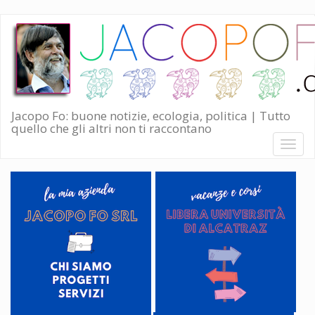
Salta
al
contenuto
principale
Jacopo Fo: buone notizie, ecologia, politica | Tutto
quello che gli altri non ti raccontano
Toggl
naviga