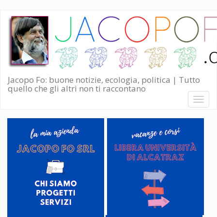
Salta
al
contenuto
principale
Jacopo Fo: buone notizie, ecologia, politica | Tutto
quello che gli altri non ti raccontano
Toggl
naviga