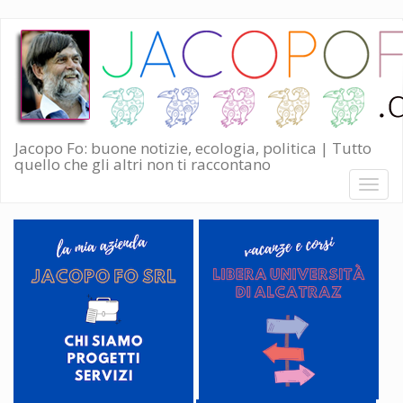
Salta
al
contenuto
principale
Jacopo Fo: buone notizie, ecologia, politica | Tutto
quello che gli altri non ti raccontano
Toggl
naviga