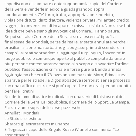
impediscono di stampare centocinquantamila copie del Corriere
della Sera e venderle in edicola guadagnandoci sopra
spudoratamente. C’e' furto, truffa, appropriazione indebita,
violazione di tutti i diritti d’autore, violenza privata, millantato credito,
raggiro, circonvenzione di incapace e chissa' cos’altro. Non so se hai
idea di che belve siano gli avvocati del Corriere… Fanno paura.
Se poi sul falso Corriere della Sera ci scrivi oscenita' tipo: “La
finalissima dei Mondiali, persa dall’Italia, e' stata annullata perche' i
brasiliani si sono masturbati negli spogliatoi prima di scendere in
campo”, ai reati sopraddetti si aggiunge il turpiloquio, l’oscenita' in
luogo pubblico o comunque aperto al pubblico compiuta da una o
piu' persone contemporaneamente allo scopo di sovvertire l’ordine
pubblico, l’associazione criminale e forse pure la banda armata.
Aggiungiamo che era il ’78, avevano ammazzato Moro, Prima Linea
sparava per le strade, la Digos abbatteva i terroristi senza processo
con una raffica di mitra, e si puo' capire che non era il periodo adatto
per fare i cretini.
Noi decidiamo di uscire in edicola con una serie di falsi osceni del
Corriere della Sera, La Repubblica, Il Corriere dello Sport, La Stampa.
E ci scriviamo sopra delle cose pazzesche:
Annullati i Mondiali
Lo Stato si e' estinto
Sbarcati gli extraterrestri in Brianza
E’ Tognazzi il capo delle Brigate Rosse (Vianello commenta: “Lo
sospettavo!”)