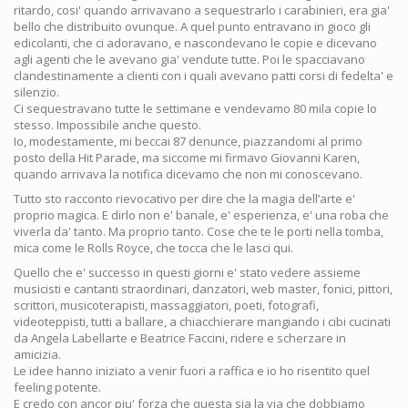
ritardo, cosi' quando arrivavano a sequestrarlo i carabinieri, era gia'
bello che distribuito ovunque. A quel punto entravano in gioco gli
edicolanti, che ci adoravano, e nascondevano le copie e dicevano
agli agenti che le avevano gia' vendute tutte. Poi le spacciavano
clandestinamente a clienti con i quali avevano patti corsi di fedelta' e
silenzio.
Ci sequestravano tutte le settimane e vendevamo 80 mila copie lo
stesso. Impossibile anche questo.
Io, modestamente, mi beccai 87 denunce, piazzandomi al primo
posto della Hit Parade, ma siccome mi firmavo Giovanni Karen,
quando arrivava la notifica dicevamo che non mi conoscevano.
Tutto sto racconto rievocativo per dire che la magia dell’arte e'
proprio magica. E dirlo non e' banale, e' esperienza, e' una roba che
viverla da' tanto. Ma proprio tanto. Cose che te le porti nella tomba,
mica come le Rolls Royce, che tocca che le lasci qui.
Quello che e' successo in questi giorni e' stato vedere assieme
musicisti e cantanti straordinari, danzatori, web master, fonici, pittori,
scrittori, musicoterapisti, massaggiatori, poeti, fotografi,
videoteppisti, tutti a ballare, a chiacchierare mangiando i cibi cucinati
da Angela Labellarte e Beatrice Faccini, ridere e scherzare in
amicizia.
Le idee hanno iniziato a venir fuori a raffica e io ho risentito quel
feeling potente.
E credo con ancor piu' forza che questa sia la via che dobbiamo