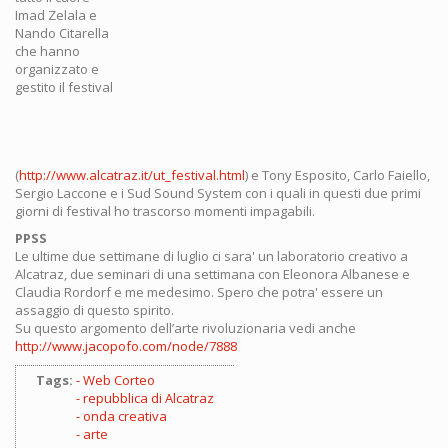
Imad Zelala e
Nando Citarella
che hanno
organizzato e
gestito il festival
(
http://www.alcatraz.it/ut_festival.html
) e Tony Esposito, Carlo Faiello,
Sergio Laccone e i Sud Sound System con i quali in questi due primi
giorni di festival ho trascorso momenti impagabili.
PPSS
Le ultime due settimane di luglio ci sara' un laboratorio creativo a
Alcatraz, due seminari di una settimana con Eleonora Albanese e
Claudia Rordorf e me medesimo. Spero che potra' essere un
assaggio di questo spirito.
Su questo argomento dell’arte rivoluzionaria vedi anche
http://www.jacopofo.com/node/7888
Tags:
Web Corteo
repubblica di Alcatraz
onda creativa
arte