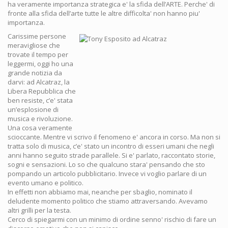
ha veramente importanza strategica e' la sfida dell’ARTE. Perche' di
fronte alla sfida dell’arte tutte le altre difficolta' non hanno piu'
importanza.
Carissime persone
meravigliose che
trovate il tempo per
leggermi, oggi ho una
grande notizia da
darvi: ad Alcatraz, la
Libera Repubblica che
ben resiste, c’e' stata
un’esplosione di
musica e rivoluzione.
Una cosa veramente
scioccante. Mentre vi scrivo il fenomeno e' ancora in corso. Ma non si
tratta solo di musica, c’e' stato un incontro di esseri umani che negli
anni hanno seguito strade parallele. Si e' parlato, raccontato storie,
sogni e sensazioni. Lo so che qualcuno stara' pensando che sto
pompando un articolo pubblicitario. Invece vi voglio parlare di un
evento umano e politico.
In effetti non abbiamo mai, neanche per sbaglio, nominato il
deludente momento politico che stiamo attraversando. Avevamo
altri grilli per la testa.
Cerco di spiegarmi con un minimo di ordine senno' rischio di fare un