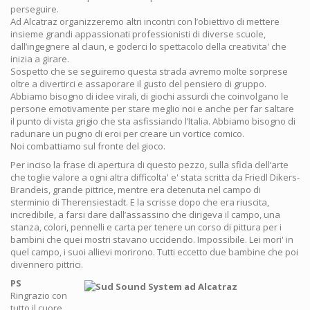
perseguire.
Ad Alcatraz organizzeremo altri incontri con l’obiettivo di mettere
insieme grandi appassionati professionisti di diverse scuole,
dall’ingegnere al claun, e goderci lo spettacolo della creativita' che
inizia a girare.
Sospetto che se seguiremo questa strada avremo molte sorprese
oltre a divertirci e assaporare il gusto del pensiero di gruppo.
Abbiamo bisogno di idee virali, di giochi assurdi che coinvolgano le
persone emotivamente per stare meglio noi e anche per far saltare
il punto di vista grigio che sta asfissiando l’Italia. Abbiamo bisogno di
radunare un pugno di eroi per creare un vortice comico.
Noi combattiamo sul fronte del gioco.
Per inciso la frase di apertura di questo pezzo, sulla sfida dell’arte
che toglie valore a ogni altra difficolta' e' stata scritta da Friedl Dikers-
Brandeis, grande pittrice, mentre era detenuta nel campo di
sterminio di Therensiestadt. E la scrisse dopo che era riuscita,
incredibile, a farsi dare dall’assassino che dirigeva il campo, una
stanza, colori, pennelli e carta per tenere un corso di pittura per i
bambini che quei mostri stavano uccidendo. Impossibile. Lei mori' in
quel campo, i suoi allievi morirono. Tutti eccetto due bambine che poi
divennero pittrici.
PS
Ringrazio con
tutto il cuore