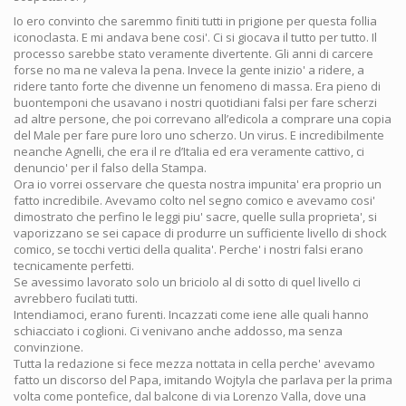
Io ero convinto che saremmo finiti tutti in prigione per questa follia
iconoclasta. E mi andava bene cosi'. Ci si giocava il tutto per tutto. Il
processo sarebbe stato veramente divertente. Gli anni di carcere
forse no ma ne valeva la pena. Invece la gente inizio' a ridere, a
ridere tanto forte che divenne un fenomeno di massa. Era pieno di
buontemponi che usavano i nostri quotidiani falsi per fare scherzi
ad altre persone, che poi correvano all’edicola a comprare una copia
del Male per fare pure loro uno scherzo. Un virus. E incredibilmente
neanche Agnelli, che era il re d’Italia ed era veramente cattivo, ci
denuncio' per il falso della Stampa.
Ora io vorrei osservare che questa nostra impunita' era proprio un
fatto incredibile. Avevamo colto nel segno comico e avevamo cosi'
dimostrato che perfino le leggi piu' sacre, quelle sulla proprieta', si
vaporizzano se sei capace di produrre un sufficiente livello di shock
comico, se tocchi vertici della qualita'. Perche' i nostri falsi erano
tecnicamente perfetti.
Se avessimo lavorato solo un briciolo al di sotto di quel livello ci
avrebbero fucilati tutti.
Intendiamoci, erano furenti. Incazzati come iene alle quali hanno
schiacciato i coglioni. Ci venivano anche addosso, ma senza
convinzione.
Tutta la redazione si fece mezza nottata in cella perche' avevamo
fatto un discorso del Papa, imitando Wojtyla che parlava per la prima
volta come pontefice, dal balcone di via Lorenzo Valla, dove una