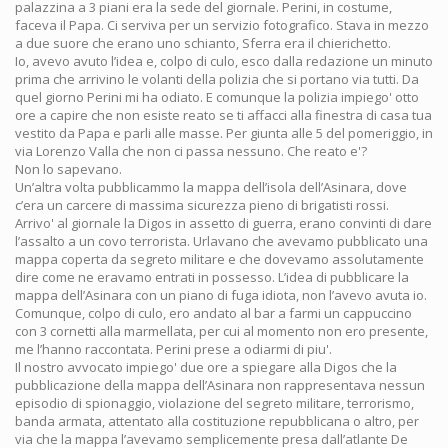
palazzina a 3 piani era la sede del giornale. Perini, in costume,
faceva il Papa. Ci serviva per un servizio fotografico. Stava in mezzo
a due suore che erano uno schianto, Sferra era il chierichetto.
Io, avevo avuto l’idea e, colpo di culo, esco dalla redazione un minuto
prima che arrivino le volanti della polizia che si portano via tutti. Da
quel giorno Perini mi ha odiato. E comunque la polizia impiego' otto
ore a capire che non esiste reato se ti affacci alla finestra di casa tua
vestito da Papa e parli alle masse. Per giunta alle 5 del pomeriggio, in
via Lorenzo Valla che non ci passa nessuno. Che reato e'?
Non lo sapevano.
Un’altra volta pubblicammo la mappa dell’isola dell’Asinara, dove
c’era un carcere di massima sicurezza pieno di brigatisti rossi.
Arrivo' al giornale la Digos in assetto di guerra, erano convinti di dare
l’assalto a un covo terrorista. Urlavano che avevamo pubblicato una
mappa coperta da segreto militare e che dovevamo assolutamente
dire come ne eravamo entrati in possesso. L’idea di pubblicare la
mappa dell’Asinara con un piano di fuga idiota, non l’avevo avuta io.
Comunque, colpo di culo, ero andato al bar a farmi un cappuccino
con 3 cornetti alla marmellata, per cui al momento non ero presente,
me l’hanno raccontata. Perini prese a odiarmi di piu'.
Il nostro avvocato impiego' due ore a spiegare alla Digos che la
pubblicazione della mappa dell’Asinara non rappresentava nessun
episodio di spionaggio, violazione del segreto militare, terrorismo,
banda armata, attentato alla costituzione repubblicana o altro, per
via che la mappa l’avevamo semplicemente presa dall’atlante De