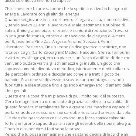
discorso emotivo che non si capisce.
Chi di mestiere fa arte sa bene che lo spirito creativo ha bisogno di
energia. Lavorare con gli altri da' energia.
Quando sei giovane l’inizio del lavoro e' legato a situazioni collettive.
Quando avevo 22 anni e lavoravo al Male, settimanale sublime di
satira, il mio grande piacere erano le riunioni di redazione. Trovarsi
in una grande stanza, intorno a un tavolone da disegno di 4 metri
per 8, insieme a Pino Zac, Angese, Vincino, Scozzari, Perini,
Liberatore, Pazienza, Cinzia Leone (la disegnatrice e scrittrice, non
l’attrice), Cagni (Carlo Zaccagnini) Mattioli, Pasquini, Sferra, Tamburini
e altri notevoli ingegni, era un piacere, un fuoco d’artificio di idee che
venivano buttate via tra gli schiamazzi e gli insulti. Un gioco che
improvvisamente diventava metodico, istericamente dedito alla cura
dei particolari, ordinato e disciplinato come e' a tratti il gioco dei
bambini. Era come se dovessimo scavare una montagna, tirando
fuori tutte le idee stupide fino a quando emergevano i diamanti delle
idee geniali.
Questa era la cosa che mi piaceva di piu', molto piu' del successo.
C’era la magnificenza di uno stato di grazia collettivo, la sacralita' di
questo fondersi mentalmente fino a creare una macchina capace di
portarci laddove nessuno di noi sarebbe riuscito ad arrivare da solo.
E le idee che nascevano cosi' avevano una forza comica talmente
forte che furono capaci di paralizzare gli eserciti della noia malvagia.
E non lo dico per dire. I fatti sono la prova.
Penso che tu possa immaginare che esistano decine di leggi che mi