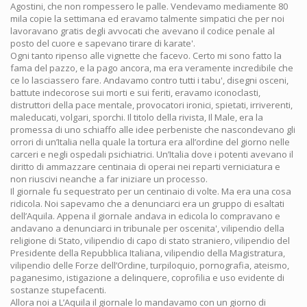
Agostini, che non rompessero le palle. Vendevamo mediamente 80
mila copie la settimana ed eravamo talmente simpatici che per noi
lavoravano gratis degli avvocati che avevano il codice penale al
posto del cuore e sapevano tirare di karate'.
Ogni tanto ripenso alle vignette che facevo. Certo mi sono fatto la
fama del pazzo, e la pago ancora, ma era veramente incredibile che
ce lo lasciassero fare. Andavamo contro tutti i tabu', disegni osceni,
battute indecorose sui morti e sui feriti, eravamo iconoclasti,
distruttori della pace mentale, provocatori ironici, spietati, irriverenti,
maleducati, volgari, sporchi. Il titolo della rivista, Il Male, era la
promessa di uno schiaffo alle idee perbeniste che nascondevano gli
orrori di un’Italia nella quale la tortura era all’ordine del giorno nelle
carceri e negli ospedali psichiatrici. Un’Italia dove i potenti avevano il
diritto di ammazzare centinaia di operai nei reparti verniciatura e
non riuscivi neanche a far iniziare un processo.
Il giornale fu sequestrato per un centinaio di volte. Ma era una cosa
ridicola. Noi sapevamo che a denunciarci era un gruppo di esaltati
dell’Aquila. Appena il giornale andava in edicola lo compravano e
andavano a denunciarci in tribunale per oscenita', vilipendio della
religione di Stato, vilipendio di capo di stato straniero, vilipendio del
Presidente della Repubblica Italiana, vilipendio della Magistratura,
vilipendio delle Forze dell’Ordine, turpiloquio, pornografia, ateismo,
paganesimo, istigazione a delinquere, coprofilia e uso evidente di
sostanze stupefacenti.
Allora noi a L’Aquila il giornale lo mandavamo con un giorno di