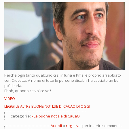
Perché ogni tanto qualcuno ci si infuria e Pif si è proprio arrabbiato
con Crocetta. A nome di tutte le persone disabili ha cacciato un bel
po’ di urla.
Ehhh, quanno ce vo’ ce vo’!
VIDEO
LEGGI LE ALTRE BUONE NOTIZIE DI CACAO DI OGGI
Categorie:
Le buone notizie di CaCaO
Accedi
o
registrati
per inserire commenti.