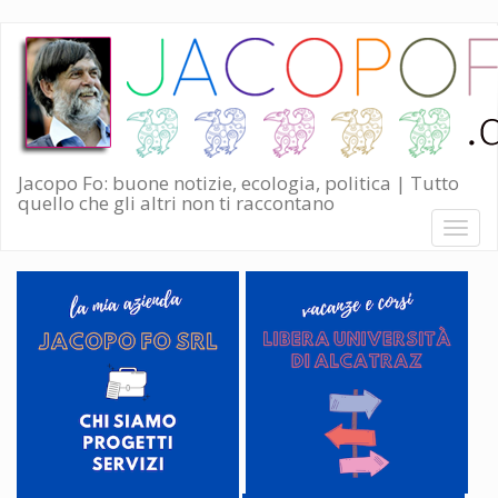
Salta
al
contenuto
principale
Jacopo Fo: buone notizie, ecologia, politica | Tutto
quello che gli altri non ti raccontano
Toggl
naviga