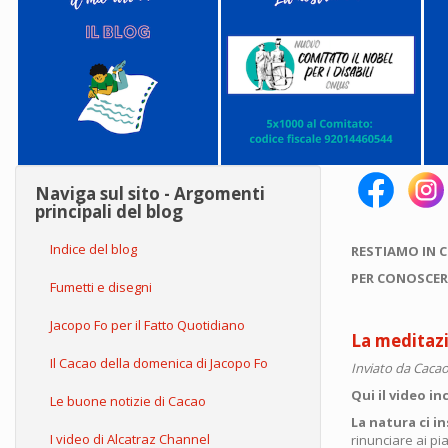
Naviga sul sito - Argomenti
principali del blog
Indice del blog
RESTIAMO IN 
PER CONOSCER
Fumetti e disegni
Jacopo Fo per il Fatto Quotidiano
La meditazi
Il Cacao della domenica di Jacopo Fo
Inviato da
Cacao
Qui il video in
Le buone notizie di Cacao
La natura ci in
I video di Alcatraz Channel
rinunciare ai pia