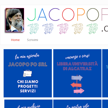
Salta
al
contenuto
principale
Home
Scrivimi