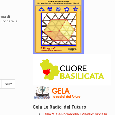
rma di
e uccidere la
next
Gela Le Radici del Futuro
Il film “Gela-Normandia.Il Viaggio” vince la