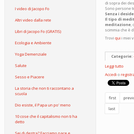
di sopra dei des
Sono persone tri
I video di Jacopo Fo
Senza i deside
Il tipo di med
Altri video dalla rete
meditazione
, 
scimmia che è de
Libri di Jacopo Fo (GRATIS)
Trovi
qui
i miei 
Ecologia e Ambiente
Yoga Demenziale
Categorie:
Salute
Leggi tutto
su
La
Accedi
o
registra
Sesso e Piacere
medit
propo
oggi
La storia che non ti raccontano a
fa
scuola
first
previ
male
all'a
Dio esiste, il Papa un po' meno
last
10 cose che il capitalismo non ti ha
detto
Sei di destra? Facciamo pace e