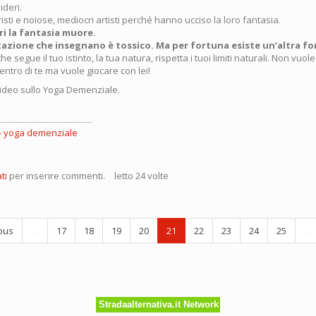
ideri.
sti e noiose, mediocri artisti perché hanno ucciso la loro fantasia.
ri la fantasia muore.
itazione che insegnano è tossico. Ma per fortuna esiste un’altra fo
che segue il tuo istinto, la tua natura, rispetta i tuoi limiti naturali. Non vuol
ntro di te ma vuole giocare con lei!
video sullo Yoga Demenziale.
yoga demenziale
ti
per inserire commenti.
letto 24 volte
azione
sta
ous
…
17
18
19
20
21
22
23
24
25
…
nima
Stradaalternativa.it Network