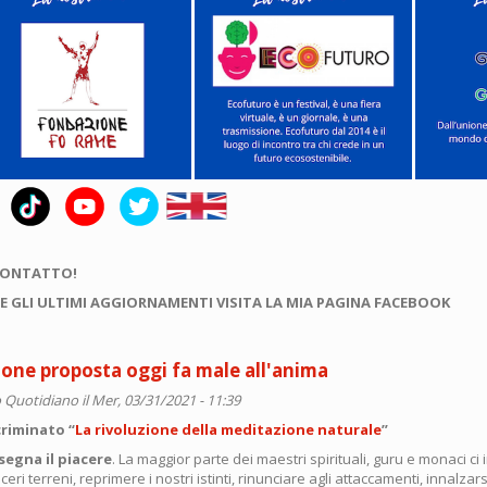
CONTATTO!
E GLI ULTIMI AGGIORNAMENTI VISITA LA MIA PAGINA FACEBOOK
one proposta oggi fa male all'anima
 Quotidiano
il Mer, 03/31/2021 - 11:39
criminato “
La rivoluzione della meditazione naturale
”
segna il piacere
. La maggior parte dei maestri spirituali, guru e monaci c
ceri terreni, reprimere i nostri istinti, rinunciare agli attaccamenti, innalzars