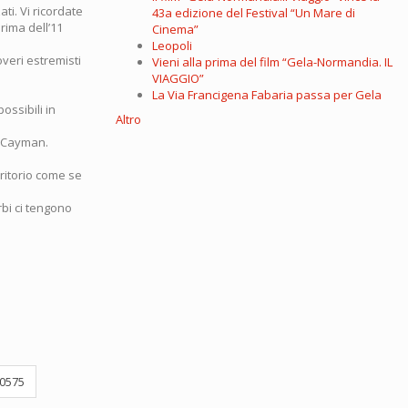
ti. Vi ricordate
43a edizione del Festival “Un Mare di
rima dell’11
Cinema”
Leopoli
overi estremisti
Vieni alla prima del film “Gela-Normandia. IL
VIAGGIO”
La Via Francigena Fabaria passa per Gela
ossibili in
Altro
e Cayman.
erritorio come se
rbi ci tengono
0575