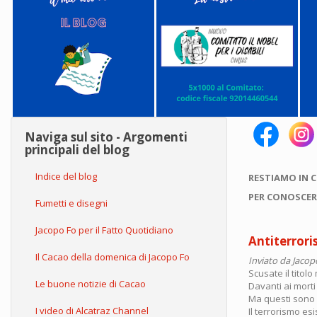
Naviga sul sito - Argomenti
principali del blog
Indice del blog
RESTIAMO IN 
PER CONOSCER
Fumetti e disegni
Jacopo Fo per il Fatto Quotidiano
Antiterroris
Il Cacao della domenica di Jacopo Fo
Inviato da
Jacop
Scusate il titolo
Le buone notizie di Cacao
Davanti ai mort
Ma questi sono s
I video di Alcatraz Channel
Il terrorismo e