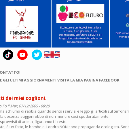
CONTATTO!
E GLI ULTIMI AGGIORNAMENTI VISITA LA MIA PAGINA FACEBOOK
ti dei miei coglioni.
o Fo
il Mar, 07/12/2005 - 08:20
 ma schiumo di rabbia quando sento i servizi e leggo gli articoli sul terroris
i la decenza suggerirebbe di non mentire così spudoratamente.
provvisti di anima, figuriamoci il resto.
siste, è un fatto, le bombe di Londra NON sono propaganda ecologista. Son