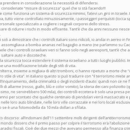
prendere in considerazione la necessità di difendersi.
consideriate “misure di sicurezza” quel che si stà facendo!!!
 come funziona un sistema di sicurezza minimo, fatevi un giro in Israele. 
ma, tutto viene controllato minuziosamente, i passeggeri perquisiti (tocca sp
ersonale specializzato a cogliere i segnali corporei dello stress.
are di ridurre i rischi in modo efficente. Tant’è che da anni nessuno riesce
.
 soli a dimostrare che i controlli italiani sono ridicoli, io andai in aereo in 
e assomigliava a bomba ananas nel bagaglio a mano (ne parlammo su Cac
le che i controlli israeliani veri si fanno solo negli aereoporti, tant’è che an
saltare auto e discoteche.
la sicurezza tocca estendere il sistema israeliano a tutti i luoghi pubblici. 
 una modificazione totale degli stili di vita.
hilterra, insieme a migliaia di altri tromboni, ci hanno ripetuto a morte che 
ro stile di vita”. In italiano questo si può tradurre con “il terrorismo miete
l’inquinamento, della criminalità o degli incidenti d’auto: quindi non ce ne 
elli di allarme (rosso, giallo, blù e color vomito), la storia dei cani poliziotto 
simo, ne servirebbero 500 mila), dei controlli eccetera è solo una presa per 
Danno per scontato che qualche centinaio di pendolari verrà massacrato e
 nelle loro auto blindate, nelle loro ville corrazzate e nei loro locali esclus
 se è una fotomodella da 10 mila dollari a sfilata.
o discorso: all’indomani dell’11 settembre molti dirigenti dell’antiterrorismo
 il mondo dissero che il primo passo per colpire il terrorismo era l’abolizion
aradisi fiscali. Cioè dei due mezzi che avevano permesso alla finanza crim