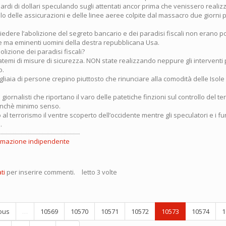
rdi di dollari speculando sugli attentati ancor prima che venissero realizza
ollo delle assicurazioni e delle linee aeree colpite dal massacro due giorni p
iedere l’abolizione del segreto bancario e dei paradisi fiscali non erano p
 ma eminenti uomini della destra repubblicana Usa.
abolizione dei paradisi fiscali?
temi di misure di sicurezza. NON state realizzando neppure gli interventi p
o.
gliaia di persone crepino piuttosto che rinunciare alla comodità delle Isol
 giornalisti che riportano il varo delle patetiche finzioni sul controllo del t
nchè minimo senso.
al terrorismo il ventre scoperto dell’occidente mentre gli speculatori e i fu
.
rmazione indipendente
rroristi
ti
per inserire commenti.
letto 3 volte
ni.
ous
…
10569
10570
10571
10572
10573
10574
1