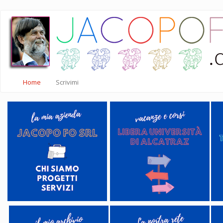
Salta
al
contenuto
principale
Home
Scrivimi