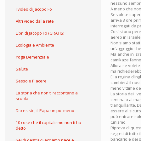
nessuno sembra 
A meno che non 
I video di Jacopo Fo
Se volete sapere
arriva 3 ore pri
Altri video dalla rete
interrogati da p
Così si può pens
Libri di Jacopo Fo (GRATIS)
aereo in Israele
Non siamo stati i
Ecologia e Ambiente
un’aggeggio ch
Ma anche in Israe
Yoga Demenziale
camikaze fanno 
Allora se volete 
Salute
ma richiederebbe
E la regina d’Ing
Sesso e Piacere
cambierà il nost
meno vittime del
La storia che non ti raccontano a
La storia dei liv
scuola
centinaio al mas
tranquillante. 
Dio esiste, il Papa un po' meno
essere al sicuro
può entrare solo
Cinismo.
10 cose che il capitalismo non ti ha
Riprova di quest
detto
segreti di tutto
bancario e dei p
Sei di destra? Facciamo pace e