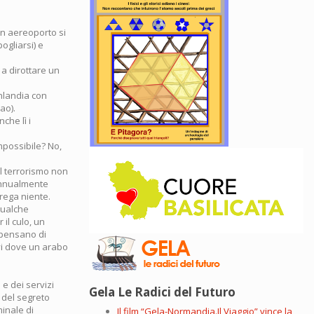
In aereoporto si
ogliarsi) e
 a dirottare un
Finlandia con
ao).
che lì i
Impossibile? No,
“il terrorismo non
 annualmente
frega niente.
(qualche
il culo, un
 pensano di
ivi dove un arabo
 e dei servizi
Gela Le Radici del Futuro
e del segreto
inale di
Il film “Gela-Normandia.Il Viaggio” vince la