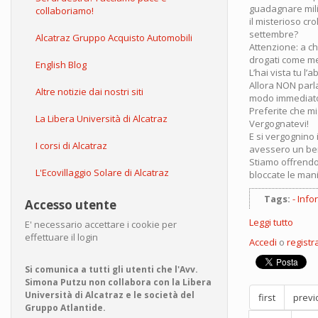
guadagnare milia
collaboriamo!
il misterioso cr
settembre?
Alcatraz Gruppo Acquisto Automobili
Attenzione: a ch
drogati come me
English Blog
L’hai vista tu l’
Allora NON parla
Altre notizie dai nostri siti
modo immediat
Preferite che mi
La Libera Università di Alcatraz
Vergognatevi!
E si vergognino i
I corsi di Alcatraz
avessero un be
Stiamo offrendo 
L'Ecovillaggio Solare di Alcatraz
bloccate le mani
Tags:
Info
Accesso utente
Leggi tutto
su
E' necessario accettare i cookie per
Antite
effettuare il login
Accedi
o
registra
dei
miei
Si comunica a tutti gli utenti che l'Avv.
coglio
Simona Putzu non collabora con la Libera
Università di Alcatraz e le società del
first
previ
Gruppo Atlantide.