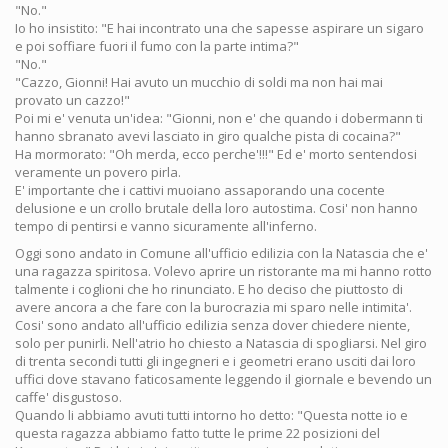
"No."
Io ho insistito: "E hai incontrato una che sapesse aspirare un sigaro
e poi soffiare fuori il fumo con la parte intima?"
"No."
"Cazzo, Gionni! Hai avuto un mucchio di soldi ma non hai mai
provato un cazzo!"
Poi mi e' venuta un'idea: "Gionni, non e' che quando i dobermann ti
hanno sbranato avevi lasciato in giro qualche pista di cocaina?"
Ha mormorato: "Oh merda, ecco perche'!!!" Ed e' morto sentendosi
veramente un povero pirla.
E' importante che i cattivi muoiano assaporando una cocente
delusione e un crollo brutale della loro autostima. Cosi' non hanno
tempo di pentirsi e vanno sicuramente all'inferno.
Oggi sono andato in Comune all'ufficio edilizia con la Natascia che e'
una ragazza spiritosa. Volevo aprire un ristorante ma mi hanno rotto
talmente i coglioni che ho rinunciato. E ho deciso che piuttosto di
avere ancora a che fare con la burocrazia mi sparo nelle intimita'.
Cosi' sono andato all'ufficio edilizia senza dover chiedere niente,
solo per punirli. Nell'atrio ho chiesto a Natascia di spogliarsi. Nel giro
di trenta secondi tutti gli ingegneri e i geometri erano usciti dai loro
uffici dove stavano faticosamente leggendo il giornale e bevendo un
caffe' disgustoso.
Quando li abbiamo avuti tutti intorno ho detto: "Questa notte io e
questa ragazza abbiamo fatto tutte le prime 22 posizioni del