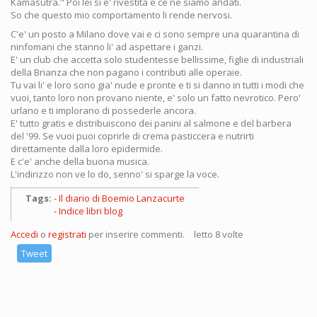
Kamasutra." Poi lei si e' rivestita e ce ne siamo andati.
So che questo mio comportamento li rende nervosi.
C'e' un posto a Milano dove vai e ci sono sempre una quarantina di
ninfomani che stanno li' ad aspettare i ganzi.
E' un club che accetta solo studentesse bellissime, figlie di industriali
della Brianza che non pagano i contributi alle operaie.
Tu vai li' e loro sono gia' nude e pronte e ti si danno in tutti i modi che
vuoi, tanto loro non provano niente, e' solo un fatto nevrotico. Pero'
urlano e ti implorano di possederle ancora.
E' tutto gratis e distribuiscono dei panini al salmone e del barbera
del '99. Se vuoi puoi coprirle di crema pasticcera e nutrirti
direttamente dalla loro epidermide.
E c'e' anche della buona musica.
L'indirizzo non ve lo do, senno' si sparge la voce.
Tags:
Il diario di Boemio Lanzacurte
Indice libri blog
Accedi
o
registrati
per inserire commenti.
letto 8 volte
Tweet