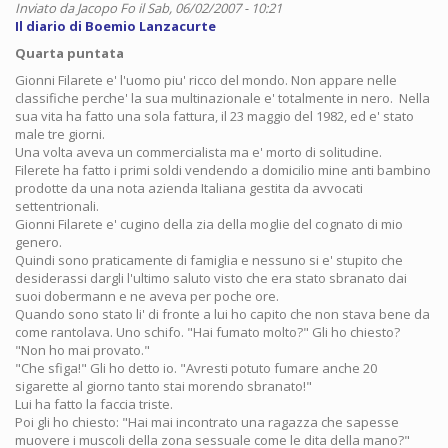
Inviato da
Jacopo Fo
il Sab, 06/02/2007 - 10:21
Il diario di Boemio Lanzacurte
Quarta puntata
Gionni Filarete e' l'uomo piu' ricco del mondo. Non appare nelle
classifiche perche' la sua multinazionale e' totalmente in nero. Nella
sua vita ha fatto una sola fattura, il 23 maggio del 1982, ed e' stato
male tre giorni.
Una volta aveva un commercialista ma e' morto di solitudine.
Filerete ha fatto i primi soldi vendendo a domicilio mine anti bambino
prodotte da una nota azienda Italiana gestita da avvocati
settentrionali.
Gionni Filarete e' cugino della zia della moglie del cognato di mio
genero.
Quindi sono praticamente di famiglia e nessuno si e' stupito che
desiderassi dargli l'ultimo saluto visto che era stato sbranato dai
suoi dobermann e ne aveva per poche ore.
Quando sono stato li' di fronte a lui ho capito che non stava bene da
come rantolava. Uno schifo. "Hai fumato molto?" Gli ho chiesto?
"Non ho mai provato."
"Che sfiga!" Gli ho detto io. "Avresti potuto fumare anche 20
sigarette al giorno tanto stai morendo sbranato!"
Lui ha fatto la faccia triste.
Poi gli ho chiesto: "Hai mai incontrato una ragazza che sapesse
muovere i muscoli della zona sessuale come le dita della mano?"