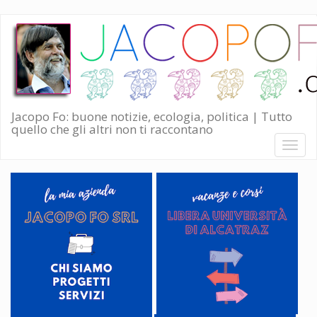
Salta
al
contenuto
principale
Jacopo Fo: buone notizie, ecologia, politica | Tutto
quello che gli altri non ti raccontano
Toggl
naviga