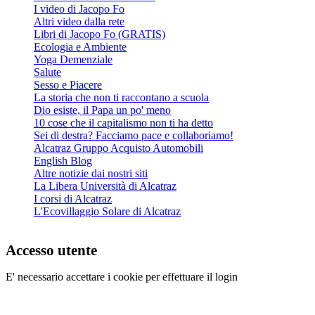
I video di Jacopo Fo
Altri video dalla rete
Libri di Jacopo Fo (GRATIS)
Ecologia e Ambiente
Yoga Demenziale
Salute
Sesso e Piacere
La storia che non ti raccontano a scuola
Dio esiste, il Papa un po' meno
10 cose che il capitalismo non ti ha detto
Sei di destra? Facciamo pace e collaboriamo!
Alcatraz Gruppo Acquisto Automobili
English Blog
Altre notizie dai nostri siti
La Libera Università di Alcatraz
I corsi di Alcatraz
L'Ecovillaggio Solare di Alcatraz
Accesso utente
E' necessario accettare i cookie per effettuare il login