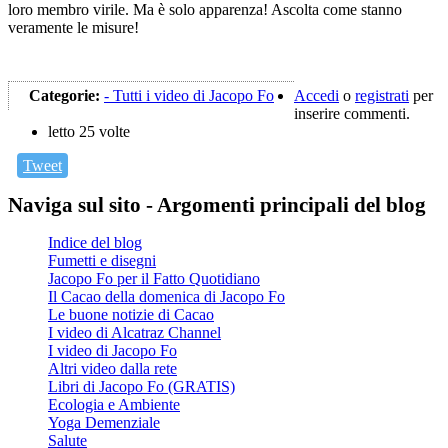
loro membro virile. Ma è solo apparenza! Ascolta come stanno
veramente le misure!
Categorie:
Tutti i video di Jacopo Fo
Accedi
o
registrati
per
inserire commenti.
letto 25 volte
Tweet
Naviga sul sito - Argomenti principali del blog
Indice del blog
Fumetti e disegni
Jacopo Fo per il Fatto Quotidiano
Il Cacao della domenica di Jacopo Fo
Le buone notizie di Cacao
I video di Alcatraz Channel
I video di Jacopo Fo
Altri video dalla rete
Libri di Jacopo Fo (GRATIS)
Ecologia e Ambiente
Yoga Demenziale
Salute