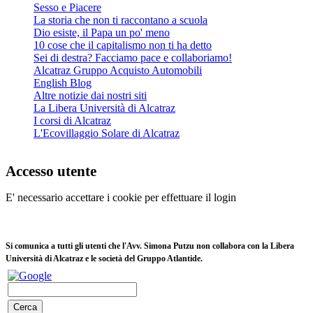
Sesso e Piacere
La storia che non ti raccontano a scuola
Dio esiste, il Papa un po' meno
10 cose che il capitalismo non ti ha detto
Sei di destra? Facciamo pace e collaboriamo!
Alcatraz Gruppo Acquisto Automobili
English Blog
Altre notizie dai nostri siti
La Libera Università di Alcatraz
I corsi di Alcatraz
L'Ecovillaggio Solare di Alcatraz
Accesso utente
E' necessario accettare i cookie per effettuare il login
Si comunica a tutti gli utenti che l'Avv. Simona Putzu non collabora con la Libera
Università di Alcatraz e le società del Gruppo Atlantide.