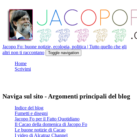
Salta
al
contenuto
principale
Jacopo Fo: buone notizie, ecologia, politica | Tutto quello che gli
altri non ti raccontano
Toggle navigation
Home
Scrivimi
Naviga sul sito - Argomenti principali del blog
Indice del blog
Fumetti e disegni
Jacopo Fo per il Fatto Quotidiano
Il Cacao della domenica di Jacopo Fo
Le buone notizie di Cacao
I video di Alcatraz Channel