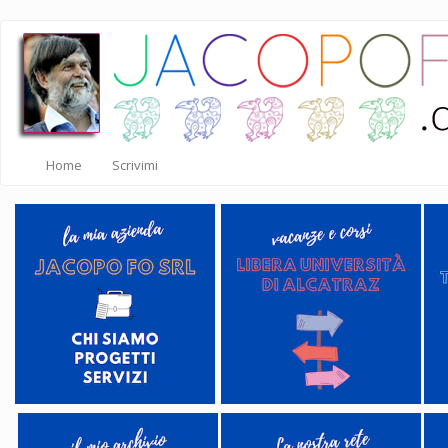
Salta
al
contenuto
principale
Home
Scrivimi