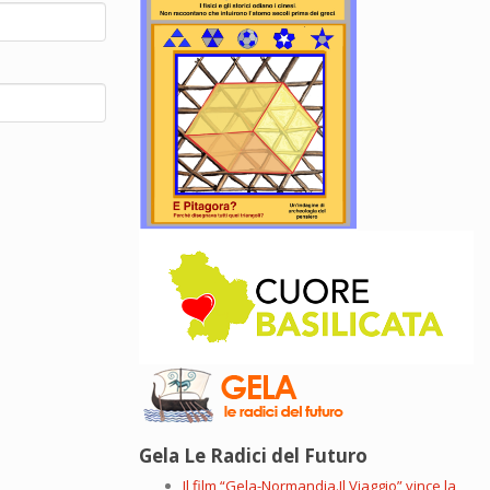
Gela Le Radici del Futuro
Il film “Gela-Normandia.Il Viaggio” vince la