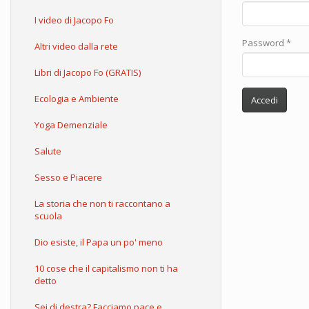
I video di Jacopo Fo
Password
*
Altri video dalla rete
Libri di Jacopo Fo (GRATIS)
Ecologia e Ambiente
Accedi
Yoga Demenziale
Salute
Sesso e Piacere
La storia che non ti raccontano a
scuola
Dio esiste, il Papa un po' meno
10 cose che il capitalismo non ti ha
detto
Sei di destra? Facciamo pace e