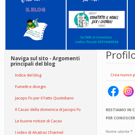
Profil
Naviga sul sito - Argomenti
principali del blog
Schede
Crea nuovo p
Indice del blog
primarie
Fumetti e disegni
Jacopo Fo per il Fatto Quotidiano
Il Cacao della domenica di Jacopo Fo
RESTIAMO IN 
PER CONOSCER
Le buone notizie di Cacao
Nome utente
*
I video di Alcatraz Channel