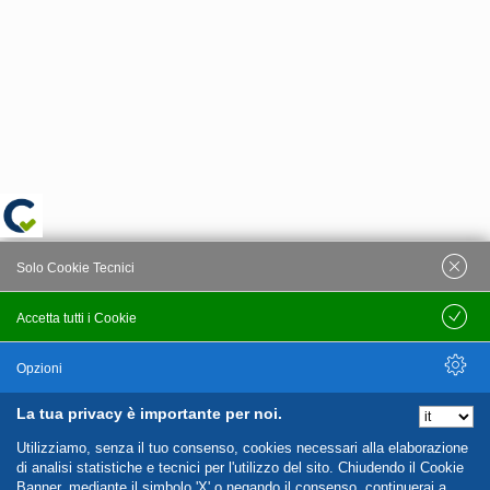
Solo Cookie Tecnici
Accetta tutti i Cookie
Salva
Opzioni
La tua privacy è importante per noi.
Nascondi Opzioni
Utilizziamo, senza il tuo consenso, cookies necessari alla elaborazione
di analisi statistiche e tecnici per l'utilizzo del sito. Chiudendo il Cookie
Banner, mediante il simbolo 'X' o negando il consenso, continuerai a