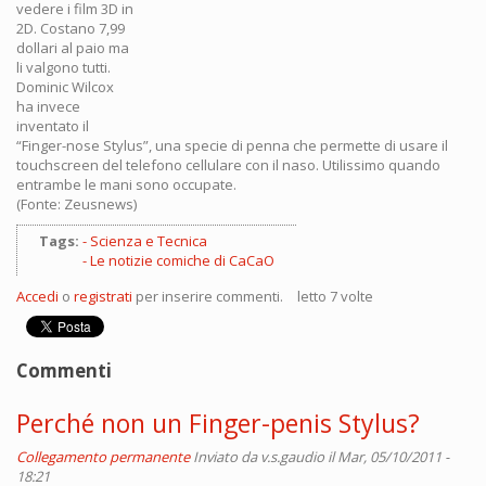
vedere i film 3D in
2D. Costano 7,99
dollari al paio ma
li valgono tutti.
Dominic Wilcox
ha invece
inventato il
“Finger-nose Stylus”, una specie di penna che permette di usare il
touchscreen del telefono cellulare con il naso. Utilissimo quando
entrambe le mani sono occupate.
(Fonte: Zeusnews)
Tags:
Scienza e Tecnica
Le notizie comiche di CaCaO
Accedi
o
registrati
per inserire commenti.
letto 7 volte
Commenti
Perché non un Finger-penis Stylus?
Collegamento permanente
Inviato da
v.s.gaudio
il Mar, 05/10/2011 -
18:21