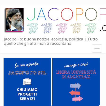
Salta
al
contenuto
principale
Jacopo Fo: buone notizie, ecologia, politica | Tutto
quello che gli altri non ti raccontano
Toggl
naviga