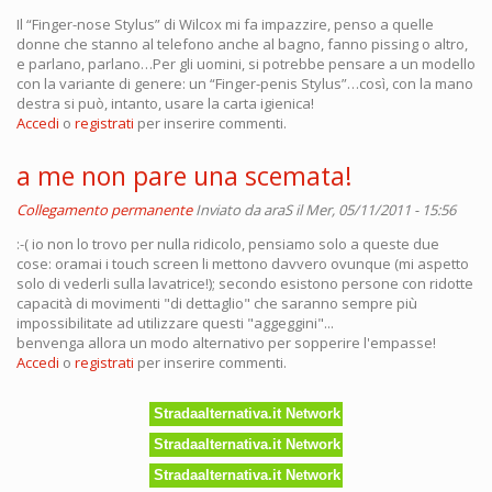
Il “Finger-nose Stylus” di Wilcox mi fa impazzire, penso a quelle
donne che stanno al telefono anche al bagno, fanno pissing o altro,
e parlano, parlano…Per gli uomini, si potrebbe pensare a un modello
con la variante di genere: un “Finger-penis Stylus”…così, con la mano
destra si può, intanto, usare la carta igienica!
Accedi
o
registrati
per inserire commenti.
a me non pare una scemata!
Collegamento permanente
Inviato da
araS
il Mer, 05/11/2011 - 15:56
:-( io non lo trovo per nulla ridicolo, pensiamo solo a queste due
cose: oramai i touch screen li mettono davvero ovunque (mi aspetto
solo di vederli sulla lavatrice!); secondo esistono persone con ridotte
capacità di movimenti "di dettaglio" che saranno sempre più
impossibilitate ad utilizzare questi "aggeggini"...
benvenga allora un modo alternativo per sopperire l'empasse!
Accedi
o
registrati
per inserire commenti.
Stradaalternativa.it Network
Stradaalternativa.it Network
Stradaalternativa.it Network