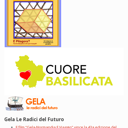
Gela Le Radici del Futuro
Il film “Gela-Normandia.Il Viaggio” vince la 43a edizione del