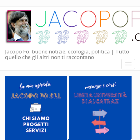
Salta
al
contenuto
principale
Jacopo Fo: buone notizie, ecologia, politica | Tutto
quello che gli altri non ti raccontano
Toggl
naviga