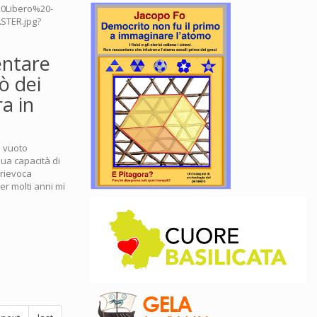
entare
ò dei
ra in
n vuoto
sua capacità di
 rievoca
er molti anni mi