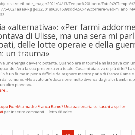
zia «alternativa»: «Per farmi addorm
ontava di Ulisse, ma una sera mi parl
ati, delle lotte operaie e della guer
: un trauma»
a un’energia davvero potente. Quando era in tournée mi lasciava con u
quando c’era la sua presenza era totale. Cosa mi piaceva di più di lei? La 
 Fo è un fiume in piena difficile da arginare mentre parla di Franca Rame e
i dal comune. «Ho avuto un’educazione molto diversa dagli altri bambini, p
un altro pianeta».
re...
copo Fo: «Mia madre Franca Rame? Una pasionaria coi tacchi a spillo»
ti
per inserire commenti.
letto 68 volte