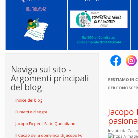
Naviga sul sito -
Argomenti principali
RESTIAMO IN 
del blog
PER CONOSCER
Indice del blog
Jacopo 
Fumetti e disegni
pasionar
Jacopo Fo per il Fatto Quotidiano
Inviato da
Caca
Il Cacao della domenica di Jacopo Fo