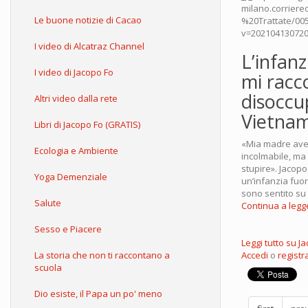
Le buone notizie di Cacao
I video di Alcatraz Channel
L’infan
I video di Jacopo Fo
mi racc
disoccup
Altri video dalla rete
Vietnam
Libri di Jacopo Fo (GRATIS)
«Mia madre avev
Ecologia e Ambiente
incolmabile, ma 
stupire». Jacopo
Yoga Demenziale
un’infanzia fuor
sono sentito su 
Salute
Continua a legge
Sesso e Piacere
Leggi tutto
su Ja
La storia che non ti raccontano a
Accedi
o
registra
scuola
Dio esiste, il Papa un po' meno