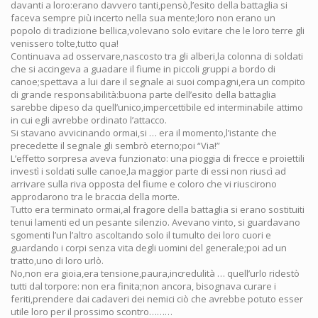
davanti a loro:erano davvero tanti,pensò,l’esito della battaglia si
faceva sempre più incerto nella sua mente;loro non erano un
popolo di tradizione bellica,volevano solo evitare che le loro terre gli
venissero tolte,tutto qua!
Continuava ad osservare,nascosto tra gli alberi,la colonna di soldati
che si accingeva a guadare il fiume in piccoli gruppi a bordo di
canoe;spettava a lui dare il segnale ai suoi compagni,era un compito
di grande responsabilità:buona parte dell’esito della battaglia
sarebbe dipeso da quell’unico,impercettibile ed interminabile attimo
in cui egli avrebbe ordinato l’attacco.
Si stavano avvicinando ormai,si … era il momento,l’istante che
precedette il segnale gli sembrò eterno;poi “Via!”
L’effetto sorpresa aveva funzionato: una pioggia di frecce e proiettili
investì i soldati sulle canoe,la maggior parte di essi non riuscì ad
arrivare sulla riva opposta del fiume e coloro che vi riuscirono
approdarono tra le braccia della morte.
Tutto era terminato ormai,al fragore della battaglia si erano sostituiti
tenui lamenti ed un pesante silenzio. Avevano vinto, si guardavano
sgomenti l’un l’altro ascoltando solo il tumulto dei loro cuori e
guardando i corpi senza vita degli uomini del generale;poi ad un
tratto,uno di loro urlò.
No,non era gioia,era tensione,paura,incredulità … quell’urlo ridestò
tutti dal torpore: non era finita;non ancora, bisognava curare i
feriti,prendere dai cadaveri dei nemici ciò che avrebbe potuto esser
utile loro per il prossimo scontro………