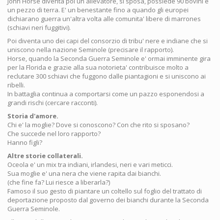
Jonh Horse diventa poi un allevatore, si sposa, possiede 90 bovini e
un pezzo di terra. E' un benestante fino a quando gli europei
dichiarano guerra un'altra volta alle comunita' libere di marrones
(schiavi neri fuggitivi).
Poi diventa uno dei capi del consorzio di tribu' nere e indiane che si
uniscono nella nazione Seminole (precisare il rapporto).
Horse, quando la Seconda Guerra Seminole e' ormai imminente gira
per la Florida e grazie alla sua notorieta' contribuisce molto a
reclutare 300 schiavi che fuggono dalle piantagioni e si uniscono ai
ribelli.
In battaglia continua a comportarsi come un pazzo esponendosi a
grandi rischi (cercare racconti).
Storia d'amore.
Chi e' la moglie? Dove si conoscono? Con che rito si sposano?
Che succede nel loro rapporto?
Hanno figli?
Altre storie collaterali.
Oceola e' un mix tra indiani, irlandesi, neri e vari meticci.
Sua moglie e' una nera che viene rapita dai bianchi.
(che fine fa? Lui riesce a liberarla?)
Famoso il suo gesto di piantare un coltello sul foglio del trattato di
deportazione proposto dal governo dei bianchi durante la Seconda
Guerra Seminole.