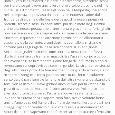
uomini, venuti a ucciderci, a rubare le nostre terre, a renderci schivi
per i loro bisogni; avevo anche loro nel mio colpo d'occhio e nel mio
cuore. Ok è il momento... segnale! Sono nella tempesta, una goccia
nella tempesta, improvvisa da una nuvole inattesa, cadde dalle
fronde degli alberi e dalle foglie dei cespugli la nostra pioggia di
proiettili, frecce e sassi. In pochi attimi più della metà degli uomini
vicino alla nostra postazione erano morta o gravemente feriti, gli altri
non riuscivano ancora a capire nulla. Gli uomini delle barche erano
tutti morti, e queste senza direzione cominciano ad allontanarsi
trascinate dalla corrente, alcuni degli invasori allora si girano e
corrono per raggiungerle, dalla riva opposta si levano grida!
Secondo segnale! Partiamo come una sola onda con una forza
d'urto che mi faceva tremare i muscoli. Era l'assalto corpo a corpo
che aveva seguito la tempesta. Come fango di un fiume in piena ci
rovesciamo sui sopravvissuti sommergendoli. La strenue resistenza
degli ultimi dura poco. Alla fine ansimando mi guardo attorno; siamo
ricoperti di sangue, a terra giaciono corpi mutili, feriti, e cadaveri;
sento da più parti gemiti e lamenti, e dall'altra riva le grida alzarsi più
forti. Non resisto più! Devo gridare anch'io! Non per la vittoria o la
gioia di aver ucciso, ma perché sono ancora vivo. Poi uno strano
silenzio, ho guardato verso l'altra riva, dove il restante gruppo di
invasori si agitava senza sapere cosa fare, avevo valutato bene
anche l'ampiezza del fiume e il soffiare del vento. I loro proiettili non
ci raggiungono. “prendiamo quello che ci serve e andiamocene”.
Alcuni di noi, che sapevano cosa fare cercarono di aiutare i feriti, altri