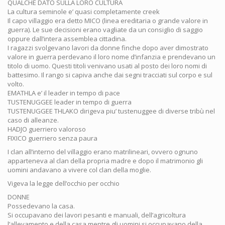
QUALCHE DATO SULLA LORO CULTURA
La cultura seminole e’ quasi completamente creek
Il capo villaggio era detto MICO (linea ereditaria o grande valore in
guerra). Le sue decisioni erano vagliate da un consiglio di saggio
oppure dall’intera assemblea cittadina.
I ragazzi svolgevano lavori da donne finche dopo aver dimostrato
valore in guerra perdevano il loro nome d’infanzia e prendevano un
titolo di uomo. Questi titoli venivano usati al posto dei loro nomi di
battesimo. Il rango si capiva anche dai segni tracciati sul corpo e sul
volto.
EMATHLA e’ il leader in tempo di pace
TUSTENUGGEE leader in tempo di guerra
TUSTENUGGEE THLAKO dirigeva piu’ tustenuggee di diverse tribù nel
caso di alleanze.
HADJO guerriero valoroso
FIXICO guerriero senza paura
I clan all’interno del villaggio erano matrilineari, ovvero ognuno
apparteneva al clan della propria madre e dopo il matrimonio gli
uomini andavano a vivere col clan della moglie.
Vigeva la legge dell’occhio per occhio
DONNE
Possedevano la casa.
Si occupavano dei lavori pesanti e manuali, dell’agricoltura
l’allevamento e della casa mentre gli uomini si occupavano della