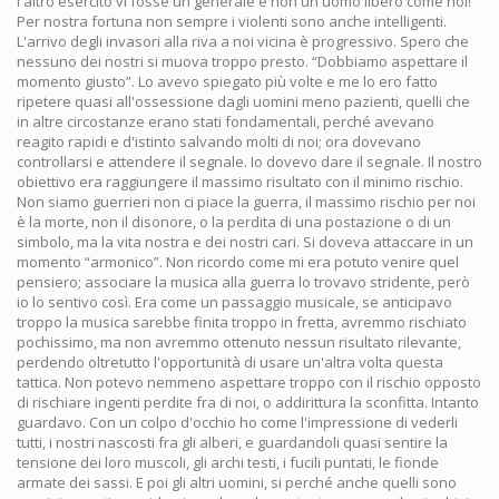
l'altro esercito vi fosse un generale e non un uomo libero come noi!
Per nostra fortuna non sempre i violenti sono anche intelligenti.
L'arrivo degli invasori alla riva a noi vicina è progressivo. Spero che
nessuno dei nostri si muova troppo presto. “Dobbiamo aspettare il
momento giusto”. Lo avevo spiegato più volte e me lo ero fatto
ripetere quasi all'ossessione dagli uomini meno pazienti, quelli che
in altre circostanze erano stati fondamentali, perché avevano
reagito rapidi e d'istinto salvando molti di noi; ora dovevano
controllarsi e attendere il segnale. Io dovevo dare il segnale. Il nostro
obiettivo era raggiungere il massimo risultato con il minimo rischio.
Non siamo guerrieri non ci piace la guerra, il massimo rischio per noi
è la morte, non il disonore, o la perdita di una postazione o di un
simbolo, ma la vita nostra e dei nostri cari. Si doveva attaccare in un
momento “armonico”. Non ricordo come mi era potuto venire quel
pensiero; associare la musica alla guerra lo trovavo stridente, però
io lo sentivo così. Era come un passaggio musicale, se anticipavo
troppo la musica sarebbe finita troppo in fretta, avremmo rischiato
pochissimo, ma non avremmo ottenuto nessun risultato rilevante,
perdendo oltretutto l'opportunità di usare un'altra volta questa
tattica. Non potevo nemmeno aspettare troppo con il rischio opposto
di rischiare ingenti perdite fra di noi, o addirittura la sconfitta. Intanto
guardavo. Con un colpo d'occhio ho come l'impressione di vederli
tutti, i nostri nascosti fra gli alberi, e guardandoli quasi sentire la
tensione dei loro muscoli, gli archi testi, i fucili puntati, le fionde
armate dei sassi. E poi gli altri uomini, si perché anche quelli sono