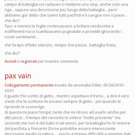
campo di battaglia coi cadaveri ci metterei uno stop. anche solo una
riga... oppure una descrizione piu' lunga della battaglia... pero'
abbiamo gia' detto che siamo tutti pacifisti e il sangue non ci piace...
che dici?
Tipo: e mentre le foglie continuavano a brillare verdissime e
indifferenti noi ci scambiavamo pugnalate e proiettili ignorando i
nostri sentimenti...
che fa tipo effetto silenzio.. tempo che passa.. battaglia finita..
che dici?
Accedi
o
registrati
per inserire commenti.
pax vain
Collegamento permanente
Inviato da
anomalia
il Mer, 05/26/2010 -
20:01
il guado l'ho scritto di getto... mentro aspettavo il treno... a dire il vero
credo che le scritture mi escano sempre di getto... poi quando le
riprendo le sconvolgo.
di questa mi piace l'incipit, tanto che mi ritrovo ad usarlo anche per
altri pezzi... il tempo del racconto lo volevo "molto presente" ma
secondo me non è del tutto in tal senso. per la battaglia ho le remore
del pacifista a frenarmi (forse potrebbe essere interessante
descrivere meglio la tattica... - ma ho estrema difficoltà a reperire dati