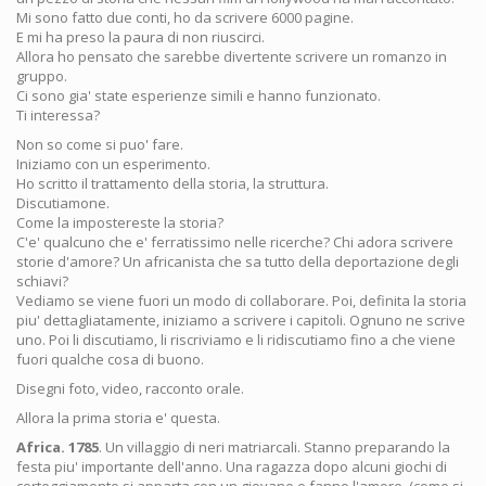
Mi sono fatto due conti, ho da scrivere 6000 pagine.
E mi ha preso la paura di non riuscirci.
Allora ho pensato che sarebbe divertente scrivere un romanzo in
gruppo.
Ci sono gia' state esperienze simili e hanno funzionato.
Ti interessa?
Non so come si puo' fare.
Iniziamo con un esperimento.
Ho scritto il trattamento della storia, la struttura.
Discutiamone.
Come la impostereste la storia?
C'e' qualcuno che e' ferratissimo nelle ricerche? Chi adora scrivere
storie d'amore? Un africanista che sa tutto della deportazione degli
schiavi?
Vediamo se viene fuori un modo di collaborare. Poi, definita la storia
piu' dettagliatamente, iniziamo a scrivere i capitoli. Ognuno ne scrive
uno. Poi li discutiamo, li riscriviamo e li ridiscutiamo fino a che viene
fuori qualche cosa di buono.
Disegni foto, video, racconto orale.
Allora la prima storia e' questa.
Africa. 1785
. Un villaggio di neri matriarcali. Stanno preparando la
festa piu' importante dell'anno. Una ragazza dopo alcuni giochi di