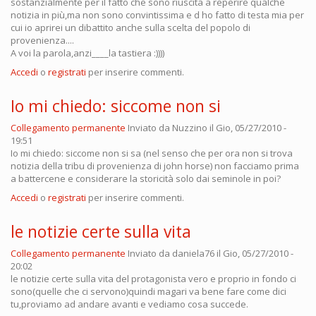
sostanzialmente per il fatto che sono riuscita a reperire qualche
notizia in più,ma non sono convintissima e d ho fatto di testa mia per
cui io aprirei un dibattito anche sulla scelta del popolo di
provenienza....
A voi la parola,anzi____la tastiera :))))
Accedi
o
registrati
per inserire commenti.
Io mi chiedo: siccome non si
Collegamento permanente
Inviato da
Nuzzino
il Gio, 05/27/2010 -
19:51
Io mi chiedo: siccome non si sa (nel senso che per ora non si trova
notizia della tribu di provenienza di john horse) non facciamo prima
a battercene e considerare la storicità solo dai seminole in poi?
Accedi
o
registrati
per inserire commenti.
le notizie certe sulla vita
Collegamento permanente
Inviato da
daniela76
il Gio, 05/27/2010 -
20:02
le notizie certe sulla vita del protagonista vero e proprio in fondo ci
sono(quelle che ci servono)quindi magari va bene fare come dici
tu,proviamo ad andare avanti e vediamo cosa succede.