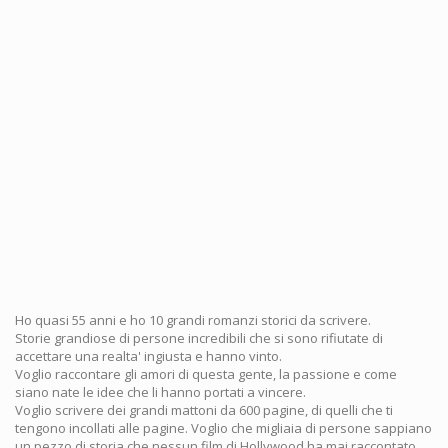
Ho quasi 55 anni e ho 10 grandi romanzi storici da scrivere.
Storie grandiose di persone incredibili che si sono rifiutate di
accettare una realta' ingiusta e hanno vinto.
Voglio raccontare gli amori di questa gente, la passione e come
siano nate le idee che li hanno portati a vincere.
Voglio scrivere dei grandi mattoni da 600 pagine, di quelli che ti
tengono incollati alle pagine. Voglio che migliaia di persone sappiano
un pezzo di storia che nessun film di Hollywood ha mai raccontato.