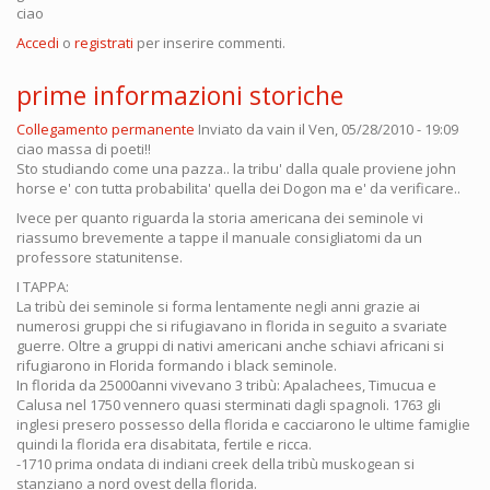
ciao
Accedi
o
registrati
per inserire commenti.
prime informazioni storiche
Collegamento permanente
Inviato da
vain
il Ven, 05/28/2010 - 19:09
ciao massa di poeti!!
Sto studiando come una pazza.. la tribu' dalla quale proviene john
horse e' con tutta probabilita' quella dei Dogon ma e' da verificare..
Ivece per quanto riguarda la storia americana dei seminole vi
riassumo brevemente a tappe il manuale consigliatomi da un
professore statunitense.
I TAPPA:
La tribù dei seminole si forma lentamente negli anni grazie ai
numerosi gruppi che si rifugiavano in florida in seguito a svariate
guerre. Oltre a gruppi di nativi americani anche schiavi africani si
rifugiarono in Florida formando i black seminole.
In florida da 25000anni vivevano 3 tribù: Apalachees, Timucua e
Calusa nel 1750 vennero quasi sterminati dagli spagnoli. 1763 gli
inglesi presero possesso della florida e cacciarono le ultime famiglie
quindi la florida era disabitata, fertile e ricca.
-1710 prima ondata di indiani creek della tribù muskogean si
stanziano a nord ovest della florida.