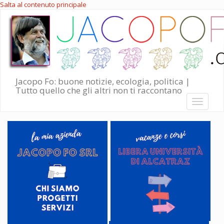
Salta al contenuto principale
Jacopo Fo: buone notizie, ecologia, politica |
Tutto quello che gli altri non ti raccontano
Toggle
navigati