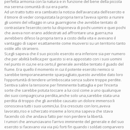
perfetta armonia con la natura e in funzione del bene della piccola
ma serena comunità di cui era parte.
Ad un tratto tutto era cambiato:la notizia dell’avanzata dell’esercito e
il timore di veder conquistata la propria terra l’aveva spinto a riunire
gli uomini del villaggio in una guarnigione che avrebbe tentato di
contrastare l’esercito;certo lui disponeva di pochi uomini e quei pochi
che aveva non erano addestrati ad affrontare una guerra,ma
avrebbero difeso la propria terra a costo della vita e avevano il
vantaggio di saper esattamente come muoversi su un territorio tanto
ostile allo straniero.
Si,egli sapeva che il suo piccolo esercito era inferiore sia per numero
che per abilità bellica;per questo si era appostato con i suoi uomini
nel punto in cui,ne era certo,il generale avrebbe tentato il guado del
fiume. Era quello il momento in cui il potente esercito nemico si
sarebbe temporaneamente sparpagliato,questo avrebbe dato loro
l’opportunità di tendere un’imboscata senza subire troppe perdite.
Sentiva salire la tensione per l’imminente battaglia e per l’incerta
sorte che sarebbe potuta toccare a lui così come a uno qualunque
dei suoi compagni;una perdita,anche solo una,sarebbe stata una
perdita di troppo che gli avrebbe causato un dolore immenso:li
conosceva tutti i suoi uomini,lui. Era cresciuto con loro,aveva
lavorato,riso e scherzato insieme a loro;ma sapeva che stava
facendo ciò che andava fatto per non perdere la libertà.
I rumori che annunciavano l’arrivo imminente del generale e del suo
esercito si facevano via via più forti fin quando i soldati comparvero