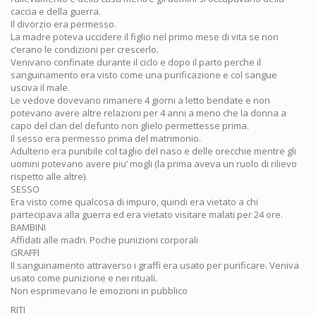
caccia e della guerra.
Il divorzio era permesso.
La madre poteva uccidere il figlio nel primo mese di vita se non
c’erano le condizioni per crescerlo.
Venivano confinate durante il ciclo e dopo il parto perche il
sanguinamento era visto come una purificazione e col sangue
usciva il male.
Le vedove dovevano rimanere 4 giorni a letto bendate e non
potevano avere altre relazioni per 4 anni a meno che la donna a
capo del clan del defunto non glielo permettesse prima.
Il sesso era permesso prima del matrimonio.
Adulterio era punibile col taglio del naso e delle orecchie mentre gli
uomini potevano avere piu’ mogli (la prima aveva un ruolo di rilievo
rispetto alle altre).
SESSO
Era visto come qualcosa di impuro, quindi era vietato a chi
partecipava alla guerra ed era vietato visitare malati per 24 ore.
BAMBINI
Affidati alle madri. Poche punizioni corporali
GRAFFI
Il sanguinamento attraverso i graffi era usato per purificare. Veniva
usato come punizione e nei rituali.
Non esprimevano le emozioni in pubblico
RITI