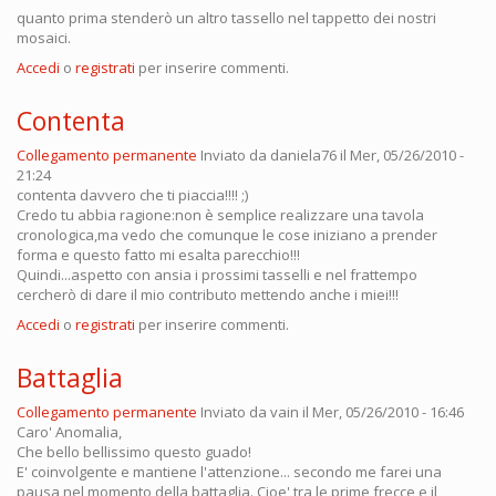
quanto prima stenderò un altro tassello nel tappetto dei nostri
mosaici.
Accedi
o
registrati
per inserire commenti.
Contenta
Collegamento permanente
Inviato da
daniela76
il Mer, 05/26/2010 -
21:24
contenta davvero che ti piaccia!!!! ;)
Credo tu abbia ragione:non è semplice realizzare una tavola
cronologica,ma vedo che comunque le cose iniziano a prender
forma e questo fatto mi esalta parecchio!!!
Quindi...aspetto con ansia i prossimi tasselli e nel frattempo
cercherò di dare il mio contributo mettendo anche i miei!!!
Accedi
o
registrati
per inserire commenti.
Battaglia
Collegamento permanente
Inviato da
vain
il Mer, 05/26/2010 - 16:46
Caro' Anomalia,
Che bello bellissimo questo guado!
E' coinvolgente e mantiene l'attenzione... secondo me farei una
pausa nel momento della battaglia. Cioe' tra le prime frecce e il