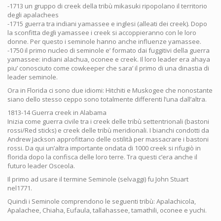
-1713 un gruppo di creek della tribù mikasuki ripopolano il territorio
degli apalachees
-1715 guerra tra indiani yamassee e inglesi (alleati dei creek). Dopo
la sconfitta degli yamassee i creek si accoppieranno con le loro
donne. Per questo i seminole hanno anche influenze yamassee.
-1750 il primo nucleo di seminole e’ formato dai fuggitivi della guerra
yamassee: indiani alachua, oconee e creek. Il loro leader era ahaya
piu’ conosciuto come cowkeeper che sara’ il primo di una dinastia di
leader seminole.
Ora in Florida ci sono due idiomi: Hitchiti e Muskogee che nonostante
siano dello stesso ceppo sono totalmente differenti l’una dall’altra.
1813-14 Guerra creek in Alabama
Inizia come guerra civile tra i creek delle tribù settentrionali (bastoni
rossi/Red sticks) e creek delle tribù meridionali. I bianchi condotti da
Andrew Jackson approfittano delle ostilità per massacrare i bastoni
rossi. Da qui un’altra importante ondata di 1000 creek si rifugiò in
florida dopo la confisca delle loro terre. Tra questi c’era anche il
futuro leader Osceola.
Il primo ad usare il termine Seminole (selvaggi) fu John Stuart
nel1771.
Quindi i Seminole comprendono le seguenti tribù: Apalachicola,
Apalachee, Chiaha, Eufaula, tallahassee, tamathili, oconee e yuchi.