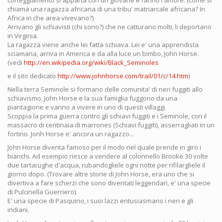
corteggiamento si apparta con un giovane e fanno l'amore. (come si
chiama una ragazza africana di una tribu' matriarcale africana? In
Africa in che area vivevano?)
Arrivano gli schiavisti (chi sono?) che ne catturano molti, li deportano
in Virginia.
La ragazza viene anche lei fatta schiava. Lei e' una apprendista
sciamana, arriva in America e da alla luce un bimbo, John Horse.
(vedi
http://en.wikipedia.org/wiki/Black_Seminoles
e il sito dedicato
http://www.johnhorse.com/trail/01/c/14.htm
)
Nella terra Seminole si formano delle comunita' di neri fuggiti allo
schiavismo. John Horse e la sua famiglia fuggono da una
piantagione e vanno a vivere in uno di questi villaggi.
Scoppia la prima guerra contro gli schiavi fuggiti e i Seminole, con il
massacro di centinaia di marrones (Schiavi fuggiti), asserragliati in un
fortino. Jonh Horse e' ancora un ragazzo...
John Horse diventa famoso per il modo nel quale prende in giro i
bianchi. Ad esempio riesce a vendere al colonnello Brooke 30 volte
due tartarughe d'acqua, rubandogliele ogni notte per rifilargliele il
giorno dopo. (Trovare altre storie di John Horse, era uno che si
divertiva a fare scherzi che sono diventati leggendari, e' una specie
di Pulcinella Guerriero).
E' una specie di Pasquino, i suoi lazzi entusiasmano i neri e gli
indiani.