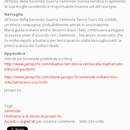
All'inizio della Seconda Guerra Seminole Oceola vendica il rapimento
di sua moglie uccidendo il responsabile insieme ad altri europei.
Battaglia
All'inizio della Seconda Guerra Seminole fanno fuori 102 soldati,
un'intera compagnia, probabilmente attirati in una trappola.
Ma la guida indiana anche decenni dopo i fatti, continuava a negare
di essere stato d'accordo con i Seminole... Ma alcuni osservano che
fu molto rapido a buttarsi per terra quando dalla boscaglia parti' la
prima scarica dei fucilieri ribelli.
Appendice
Articoli sui Seminole pubblicati sul blog
http://www.jacopofo.com/obama-neri-storia-censurata-matriarcato-
tribunali-perdono
http://www.jacopofo.com/storie-jacopo-fo-seminole-indiani-non-
si%20arresero-ora-ricchi
Jacopo Fo
Tags:
seminole
I Romanzi e le storie di Jacopo Fo
Accedi
o
registrati
per inserire commenti.
letto 230 volte