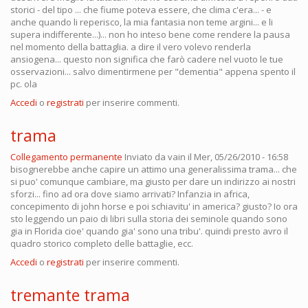
storici - del tipo ... che fiume poteva essere, che clima c'era... - e
anche quando li reperisco, la mia fantasia non teme argini... e li
supera indifferente...)... non ho inteso bene come rendere la pausa
nel momento della battaglia. a dire il vero volevo renderla
ansiogena... questo non significa che farò cadere nel vuoto le tue
osservazioni... salvo dimentirmene per "dementia" appena spento il
pc. ola
Accedi
o
registrati
per inserire commenti.
trama
Collegamento permanente
Inviato da
vain
il Mer, 05/26/2010 - 16:58
bisognerebbe anche capire un attimo una generalissima trama... che
si puo' comunque cambiare, ma giusto per dare un indirizzo ai nostri
sforzi... fino ad ora dove siamo arrivati? Infanzia in africa,
concepimento di john horse e poi schiavitu' in america? giusto? Io ora
sto leggendo un paio di libri sulla storia dei seminole quando sono
gia in Florida cioe' quando gia' sono una tribu'. quindi presto avro il
quadro storico completo delle battaglie, ecc.
Accedi
o
registrati
per inserire commenti.
tremante trama