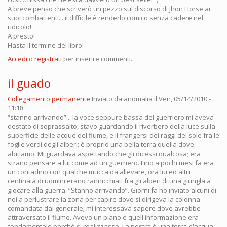
A breve penso che scriverò un pezzo sul discorso di Jhon Horse ai
suoi combattenti... il difficile è renderlo comico senza cadere nel
ridicolo!
A presto!
Hasta il termine del libro!
Accedi
o
registrati
per inserire commenti.
il guado
Collegamento permanente
Inviato da
anomalia
il Ven, 05/14/2010 -
11:18
“stanno arrivando”... la voce seppure bassa del guerriero mi aveva
destato di soprassalto, stavo guardando il riverbero della luce sulla
superficie delle acque del fiume, e il frangersi dei raggi del sole fra le
foglie verdi degli alberi; è proprio una bella terra quella dove
abitiamo. Mi guardava aspettando che gli dicessi qualcosa; era
strano pensare a lui come ad un guerriero. Fino a pochi mesi fa era
un contadino con qualche mucca da allevare, ora lui ed altri
centinaia di uomini erano rannicchiati fra gli alberi di una giungla a
giocare alla guerra. “Stanno arrivando”. Giorni fa ho inviato alcuni di
noi a perlustrare la zona per capire dove si dirigeva la colonna
comandata dal generale; mi interessava sapere dove avrebbe
attraversato il fiume. Avevo un piano e quell'informazione era
fondamentale perché si realizzasse. La nostra è una terra d'acqua,