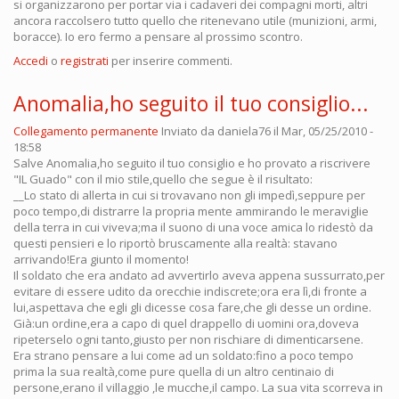
si organizzarono per portar via i cadaveri dei compagni morti, altri
ancora raccolsero tutto quello che ritenevano utile (munizioni, armi,
boracce). Io ero fermo a pensare al prossimo scontro.
Accedi
o
registrati
per inserire commenti.
Anomalia,ho seguito il tuo consiglio...
Collegamento permanente
Inviato da
daniela76
il Mar, 05/25/2010 -
18:58
Salve Anomalia,ho seguito il tuo consiglio e ho provato a riscrivere
"IL Guado" con il mio stile,quello che segue è il risultato:
__Lo stato di allerta in cui si trovavano non gli impedì,seppure per
poco tempo,di distrarre la propria mente ammirando le meraviglie
della terra in cui viveva;ma il suono di una voce amica lo ridestò da
questi pensieri e lo riportò bruscamente alla realtà: stavano
arrivando!Era giunto il momento!
Il soldato che era andato ad avvertirlo aveva appena sussurrato,per
evitare di essere udito da orecchie indiscrete;ora era lì,di fronte a
lui,aspettava che egli gli dicesse cosa fare,che gli desse un ordine.
Già:un ordine,era a capo di quel drappello di uomini ora,doveva
ripeterselo ogni tanto,giusto per non rischiare di dimenticarsene.
Era strano pensare a lui come ad un soldato:fino a poco tempo
prima la sua realtà,come pure quella di un altro centinaio di
persone,erano il villaggio ,le mucche,il campo. La sua vita scorreva in