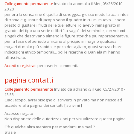
Collegamento permanente
Inviato da
anomalia
il Mer, 05/26/2010 -
20:20
per ora la sensazine è quella di schegge... grosso modo la tua sintesi
di trama e gli input di Jacopo sono il quadro in cui mi muovo... spero
presto di gustare i frutti delle tue letture. io avevo immaginato in
grande del tipo una serie di libri "la saga" dei seminole, con volumi
singoli che descrivano almeno le figure storiche più rappresentative.
per la fase del periodo africano al pricipio immagino qualcosa
magari di molto più rapido, e poco dettagliato, quasi senza chiare
indicazioni etnico temporali... poi le ricerche di Daniela mi hanno
affascinato.
Accedi
o
registrati
per inserire commenti.
pagina contatti
Collegamento permanente
Inviato da
adriano73
il Gio, 05/27/2010 -
13:55
Ciao Jacopo, avrei bisogno di scriverti in privato ma non riesco ad
accedere alla pagina dei contatti [ scrivimi ]
Accesso negato
Non disponete delle autorizzazioni per visualizzare questa pagina.
C'è qualche altra maniera per mandarti una mail ?
grazie