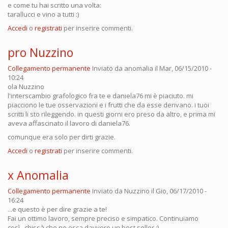
e come tu hai scritto una volta:
tarallucci e vino a tutti :)
Accedi
o
registrati
per inserire commenti.
pro Nuzzino
Collegamento permanente
Inviato da
anomalia
il Mar, 06/15/2010 -
10:24
ola Nuzzino
l'interscambio grafologico fra te e daniela76 mi è piaciuto. mi
piacciono le tue osservazioni e i frutti che da esse derivano. i tuoi
scritti li sto rileggendo. in questi giorni ero preso da altro, e prima mi
aveva affascinato il lavoro di daniela76.
comunque era solo per dirti grazie.
Accedi
o
registrati
per inserire commenti.
x Anomalia
Collegamento permanente
Inviato da
Nuzzino
il Gio, 06/17/2010 -
16:24
...e questo è per dire grazie a te!
Fai un ottimo lavoro, sempre preciso e simpatico. Continuiamo
così...chissà che ne esca davvero un best seller :)