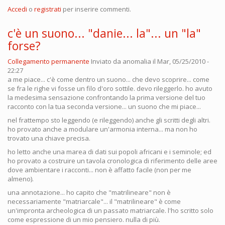
Accedi
o
registrati
per inserire commenti.
c'è un suono... "danie... la"... un "la"
forse?
Collegamento permanente
Inviato da
anomalia
il Mar, 05/25/2010 -
22:27
a me piace... c'è come dentro un suono... che devo scoprire... come
se fra le righe vi fosse un filo d'oro sottile. devo rileggerlo. ho avuto
la medesima sensazione confrontando la prima versione del tuo
racconto con la tua seconda versione... un suono che mi piace...
nel frattempo sto leggendo (e rileggendo) anche gli scritti degli altri.
ho provato anche a modulare un'armonia interna... ma non ho
trovato una chiave precisa.
ho letto anche una marea di dati sui popoli africani e i seminole; ed
ho provato a costruire un tavola cronologica di riferimento delle aree
dove ambientare i racconti... non è affatto facile (non per me
almeno).
una annotazione... ho capito che "matrilineare" non è
necessariamente "matriarcale"... il "matrilineare" è come
un'impronta archeologica di un passato matriarcale. l'ho scritto solo
come espressione di un mio pensiero. nulla di più.