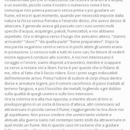
e un esercito, piccolo come il nostro o numeroso come il loro,
comunque non poteva passarvi senza prima o poi guadare un
fiume, ed era in quel momento, quando per necessità imposte dalla
natura la forza veniva frenata e l'esercito diviso, che avevo deciso di
attaccare. Il generale aveva già passato con i suoi uomini molti
specchi d'acqua, acquitrigni, paludi, fiumiciattoli, e noi abbiamo
aspettato. Ora si dirigeva verso il luogo che avevamo atteso. “stanno
arrivando” “dove?” “da quella parte” “bene preparatevi”. Dopo la
mia parola seguirono cenni e versi e in pochi attimi gli uomini erano
in postazione. Li conosco tutti e tutti mi sono cari, ho timore di vederli
morire eppure li conduco allo scontro. A noi non interessano il
coraggio o l'onore, siamo disposti a travestirci, mentire e scappare
se serve a restare vivi e liberi. Forse è per questo che si fidano di
me, oltre al fatto che li faccio ridere. Ecco i primi segni indiscutibili
dell'imminente arrivo. Prima l'odore di sudore di corpi chiusi dentro
divise e armature logore, poi il rumore cacofonico di passi inadatti al
terreno fangoso, e poi il luccichio dei metalli, togliendo ogni dubbio
sulla qualità di quegli uomini e sulle loro intenzioni.
Ora la colonna era alla riva opposta, e mentre alcuni di loro si
predispongono in un sorta di bivacco d'attesa, altri cominciano ad
attraversare in piccole canoe il fiume, raggiungendo la riva dove noi
gli aspettiamo. Non posso credere che uomini tanto violenti e
abituati alla guerra siano nel contempo tanto stolti da attraversare in
quel modo un fiume. Ma in questo caso mi va bene che a guidare