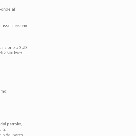
ponde al
 a basso consumo
posizione a SUD
di 2.500 kWh.
mmo:
dal petrolio,
più.
dio del parco