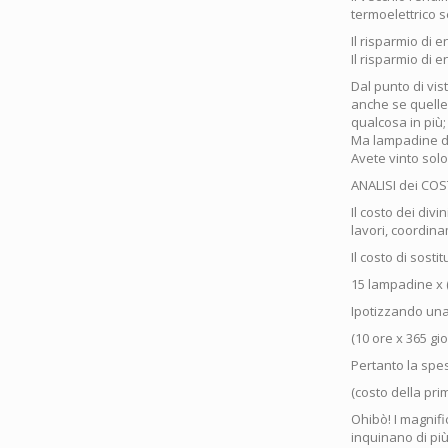
termoelettrico s
Il risparmio di 
Il risparmio di 
Dal punto di vis
anche se quelle
qualcosa in più
Ma lampadine der
Avete vinto solo
ANALISI dei COS
Il costo dei div
lavori, coordin
Il costo di sost
15 lampadine x 
Ipotizzando una
(10 ore x 365 gi
Pertanto la spes
(costo della pri
Ohibò! I magnifi
inquinano di più