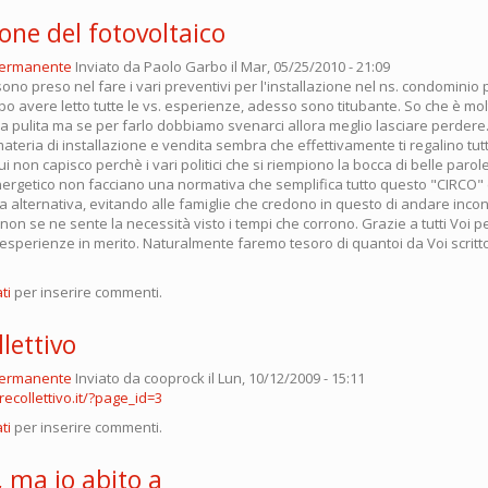
ione del fotovoltaico
permanente
Inviato da
Paolo Garbo
il Mar, 05/25/2010 - 21:09
sono preso nel fare i vari preventivi per l'installazione nel ns. condominio p
po avere letto tutte le vs. esperienze, adesso sono titubante. So che è mo
 pulita ma se per farlo dobbiamo svenarci allora meglio lasciare perdere. 
 materia di installazione e vendita sembra che effettivamente ti regalino t
ui non capisco perchè i vari politici che si riempiono la bocca di belle parol
nergetico non facciano una normativa che semplifica tutto questo "CIRCO" 
 alternativa, evitando alle famiglie che credono in questo di andare incon
non se ne sente la necessità visto i tempi che corrono. Grazie a tutti Voi p
 esperienze in merito. Naturalmente faremo tesoro di quantoi da Voi scritto.
ti
per inserire commenti.
llettivo
permanente
Inviato da
cooprock
il Lun, 10/12/2009 - 15:11
ecollettivo.it/?page_id=3
ti
per inserire commenti.
o, ma io abito a