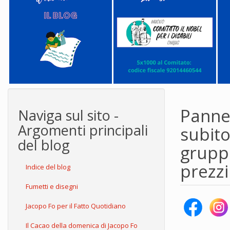
Pannel
Naviga sul sito -
Argomenti principali
subito
del blog
gruppo
prezzi
Indice del blog
Fumetti e disegni
Jacopo Fo per il Fatto Quotidiano
Il Cacao della domenica di Jacopo Fo