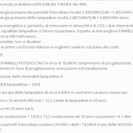
econdo la delibera EEN 3/08 del 1/4/08 è del 46%.
energia primaria dei pannelli fotovoltaici risulta 2.500 kWh/0,46 = 5.435 kWh
energia primaria delle lampadine risulta 2.682 kWh/0,46 = 5.830 kWh/anno.
ta energetico e, pertanto, di emissione in atmosfera di CO2, i due intervent
 squallide lampadine ci fanno risparmiare, rispetto ai meravigliosi PANNE
; circa 395 kWh/anno.
elitte: non vi illudete!
 in primo confronto! Adesso vi vogliamo vedere sul piano dei costi!
TI
ini PANNELLI FOTOVOLTAICI è circa di 16.000 € comprensivo di progettazione,
amento in fase di progettazione, esecuzione ed installazione.
ituzione delle miserabili lampadine è:
(8 €/lampadina) = 120 €
 durata delle lampadine di circa 6.000 h in vent’anni saranno necessari:
orni x 20 anni)/6.000 ore) = 12,2 cambi di lampadine in 20 anni.
a nei 20 anni sarà:
ma sostituzione = 120 € x 12,2 sostituzione nei 20 anni successivi) = € 1.464
ci pannelli fotovoltaici costano (16.000-1.464) = 14.536 € in più delle NOIO
!