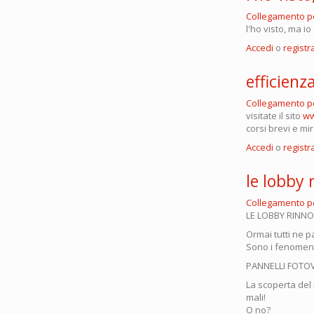
Collegamento 
l'ho visto, ma i
Accedi
o
registra
efficienz
Collegamento 
visitate il sito
ww
corsi brevi e mi
Accedi
o
registra
le lobby 
Collegamento 
LE LOBBY RINNO
Ormai tutti ne par
Sono i fenomenali
PANNELLI FOTOV
La scoperta del 
mali!
O no?