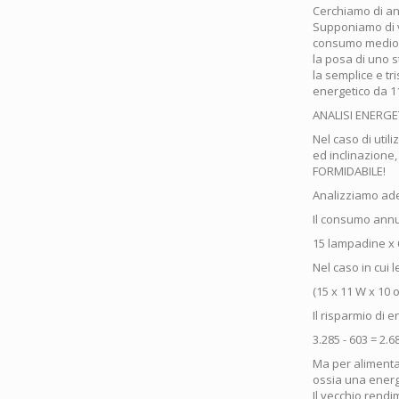
Cerchiamo di an
Supponiamo di v
consumo medio a
la posa di uno 
la semplice e t
energetico da 1
ANALISI ENERGE
Nel caso di util
ed inclinazione,
FORMIDABILE!
Analizziamo ade
Il consumo annu
15 lampadine x 
Nel caso in cui
(15 x 11 W x 10 
Il risparmio di 
3.285 - 603 = 2
Ma per alimentar
ossia una energ
Il vecchio rendi