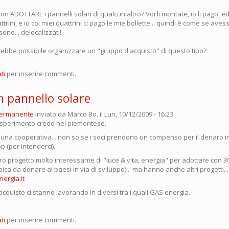
non ADOTTARE i pannelli solari di qualcun altro? Voi li montate, io li pago, e
rini, e io coi miei quattrini ci pago le mie bollette... quindi è come se avessi
sono... delocalizzati!
ebbe possibile organizzare un "gruppo d'acquisto" di questo tipo?
ti
per inserire commenti.
n pannello solare
permanente
Inviato da
Marco Bo.
il Lun, 10/12/2009 - 16:23
 esperimento credo nel piemontese.
di una cooperativa... non so se i soci prendono un compenso per il denaro i
p (per intenderci).
ltro progetto molto interessante di "luce & vita, energia" per adottare con 3
aica da donare ai paesi in via di sviluppo)... ma hanno anche altri progetti... 
ergia.it
 acquisto ci stanno lavorando in diversi tra i quali GAS energia.
ti
per inserire commenti.