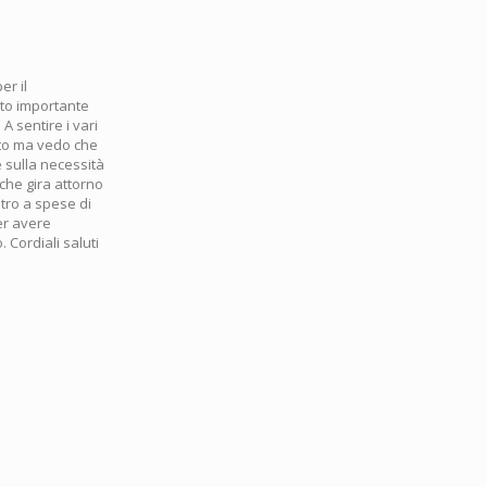
er il
lto importante
A sentire i vari
utto ma vedo che
e sulla necessità
che gira attorno
tro a spese di
er avere
 Cordiali saluti