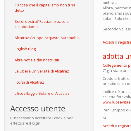
ombra...
10 cose che il capitalismo non ti ha
Allora, perche' 
detto
prendiamo i quatt
solari! Solo che 
Sei di destra? Facciamo pace e
collaboriamo!
Secondo voi sar
Alcatraz Gruppo Acquisto Automobili
Accedi
o
registra
English Blog
adotta u
Altre notizie dai nostri siti
Collegamento 
C' già stato un
La Libera Università di Alcatraz
Credo si tratti 
I corsi di Alcatraz
prestito soci coo
Inoltre c'è un'a
L'Ecovillaggio Solare di Alcatraz
celletta fotovolt
www.luceevitaen
Accesso utente
Per il gruppo di
M.
E' necessario accettare i cookie per
effettuare il login
Accedi
o
registra