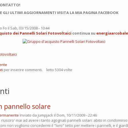
CONTATTO!
E GLI ULTIMI AGGIORNAMENTI VISITA LA MIA PAGINA FACEBOOK
o Fo
il Sab, 03/15/2008 - 10:44
uisto dei Pannelli Solari Fotovoltaici
continua su
energiaarcobal
otovoltaici
ente
ti
per inserire commenti.
letto 5304 volte
nti
n pannello solare
permanente
Inviato da
jumpjack
il Dom, 10/11/2009 - 22:46
 riusciro' mai ad avere i tanto agognati pannelli solari: abito in condominio 
oni non vogliono concedermi il "loro" tetto per mettere i pannelli, e il giard