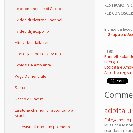
RESTIAMO IN 
Le buone notizie di Cacao
PER CONOSCER
I video di Alcatraz Channel
Inviato da
Jacop
I video di Jacopo Fo
Il
Gruppo d'Acq
Altri video dalla rete
Tags:
Libri di Jacopo Fo (GRATIS)
Pannelli solari f
Energia
Ecologia e Ambiente
Ecologia e Ambi
Accedi
o
registra
Yoga Demenziale
Salute
Comme
Sesso e Piacere
adotta u
La storia che non ti raccontano a
scuola
Collegamento 
Mi sa che io non
Dio esiste, il Papa un po' meno
i condòmini zucc