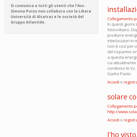
Si comunica a tutti gli utenti che l'Avv.
installaz
Simona Putzu non collabora con la Libera
Università di Alcatraz e le società del
Collegamento 
Gruppo Atlantide.
In questi giorni 
fotovoltaico. Do
produrre energia
interlocutori in
non è così per c
del risparmio e
a questa energia
cui attualmente 
condiviso le Vs.
Garbo Paolo.
Accedi
o
registra
solare co
Collegamento 
http://www.solar
Accedi
o
registra
l'ho vist