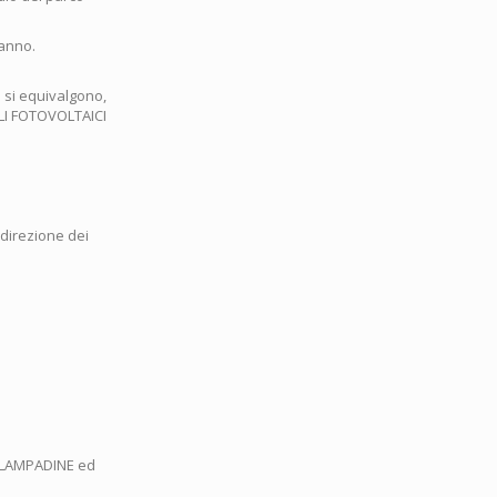
/anno.
i si equivalgono,
LLI FOTOVOLTAICI
 direzione dei
SE LAMPADINE ed