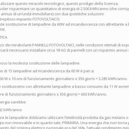
alizzare questo miracolo tecnologico, questo prodigio della Scienza.
oler risparmiare un quantitativo di energia di 2.500 kWh/anno (che corris
nnuo di un’unità immobiliare) con due ipotetiche soluzioni:
strepitoso impianto FOTOVOLTAICO;
riste sostituzione di lampadine da 60W ad incandescenza con altrettante
1W.
TICA
izzo dei mirabolanti PANNELLI FOTOVOLTAICI, nelle condizioni ottimali di es
 sarà necessario installare circa 18 m2 di pannelli con un risparmio annuo 
sso la modesta sostituzione delle lampadine.
o di 15 lampadine ad incandescenza da 60 W è pari a:
60 W x 10 ore di funzionamento giornaliero x 356 giorni = 3.285 kWh/anno.
 le sostituissimo con altrettante lampadine a basso consumo da 11 W avre
ore di funzionamento giornaliero x 356 giorni) = 603 kWh/anno.
energia sarebbe:
.682 kWh/anno
e le lampadine dobbiamo utilizzare l’elettricità prodotta da gas metano o 
ia non rinnovabile e in quanto tale: PRIMARIA. Una energia che non torna 
mento del sistema elettrico nazionale era del 36%, l’attuale rendimento me