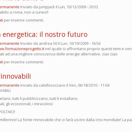
permanente
Inviato da
jumpjack
il Lun, 10/12/2009 - 20:52
o abito a roma, non a cuneo!!
ti
per inserire commenti.
a energetica: il nostro futuro
permanente
Inviato da
andrea 50
il Lun, 10/19/2009 - 16:56
w.formazioneprogetto.it
nel quale si affrontano proprio questi temi e ve
rati ad una migliore conoscenza delle energie alternative. ciao ciao
ti
per inserire commenti.
rinnovabili
permanente
Inviato da
catellosoccavo
il Ven, 06/18/2010 - 11:04
VABILI
lano, tutti li pubblicizzano, tutti li installano.
, gli eccezionali, i miracolosi:
OLTAICI!
millennio! La fonte rinnovabile che ci farà uscire dalla crisi mondiale! La pan