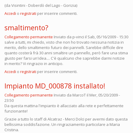
(da Visintini - Doberdò del Lago - Gorizia)
Accedi
o
registrati
per inserire commenti.
smaltimento?
Collegamento permanente
Inviato da
p-vinci
il Sab, 05/16/2009 - 15:30
salve a tutti, mi chiedo, visto che non ho trovato nessuna notizia in
merito, dello smaltimento futuro dei pannelli. Sarebbe difficile dire
quanto costerà frà 30 anni smaltire un pannello, però fare una stima
giusto per farsi un'idea.... C'è qualcuno che saprebbe darmi notizie
in merito? Vi ringrazio in anticipo.
Accedi
o
registrati
per inserire commenti.
Impianto MD_000878 installato!
Collegamento permanente
Inviato da
MarcoT
il Mer, 05/20/2009 -
23:50
Da questa mattina l'impianto è allacciato alla rete e perfettamente
funzionante!
Grazie a tutto lo staff di Alcatraz - Merci Dolci per avermi dato questa
bellissima soddisfazione. Un ringraziamento particolare a Maria
Cristina.