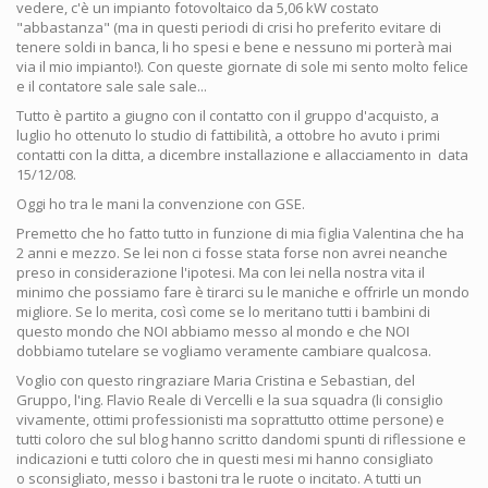
vedere, c'è un impianto fotovoltaico da 5,06 kW costato
"abbastanza" (ma in questi periodi di crisi ho preferito evitare di
tenere soldi in banca, li ho spesi e bene e nessuno mi porterà mai
via il mio impianto!). Con queste giornate di sole mi sento molto felice
e il contatore sale sale sale...
Tutto è partito a giugno con il contatto con il gruppo d'acquisto, a
luglio ho ottenuto lo studio di fattibilità, a ottobre ho avuto i primi
contatti con la ditta, a dicembre installazione e allacciamento in data
15/12/08.
Oggi ho tra le mani la convenzione con GSE.
Premetto che ho fatto tutto in funzione di mia figlia Valentina che ha
2 anni e mezzo. Se lei non ci fosse stata forse non avrei neanche
preso in considerazione l'ipotesi. Ma con lei nella nostra vita il
minimo che possiamo fare è tirarci su le maniche e offrirle un mondo
migliore. Se lo merita, così come se lo meritano tutti i bambini di
questo mondo che NOI abbiamo messo al mondo e che NOI
dobbiamo tutelare se vogliamo veramente cambiare qualcosa.
Voglio con questo ringraziare Maria Cristina e Sebastian, del
Gruppo, l'ing. Flavio Reale di Vercelli e la sua squadra (li consiglio
vivamente, ottimi professionisti ma soprattutto ottime persone) e
tutti coloro che sul blog hanno scritto dandomi spunti di riflessione e
indicazioni e tutti coloro che in questi mesi mi hanno consigliato
o sconsigliato, messo i bastoni tra le ruote o incitato. A tutti un