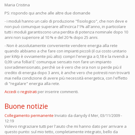
Maria Cristina
PS: rispondo qui anche alle altre due domande
- i moduli hanno un calo di produzione "fisiologico", che non deve e
non può comunque superare all'incirca l'1% all'anno, in particolare
tutti i moduli garantiscono una perdita di potenza nominale dopo 10
anni non superiore al 10 % e del 20 % dopo 25 anni.
- Non è assolutamente conveniente vendere energia alla rete
quando abbiamo a che fare con impianti piccoli (il cui costo unitario
per kWp è ovviamente più alto): compri l'energia a 0,18 e la rivendi a
0,09: una follia! E' comunque sensato non fare un impianto
sovradimensionato, perchè se è vero che ora non si perde più il
credito di energia dopo 3 anni, è anche vero che potresti non trovarti
mai nella condizione di avere più necessità energetica, con l'effetto
di "regalare" energia alla rete.
Accedi
o
registrati
per inserire commenti.
Buone notizie
Collegamento permanente
Inviato da
danydy
il Mer, 03/11/2009 -
12:19
Volevo ringraziare tutti per l'aiuto che mi hanno dato per arrivare a
questo punto: sul mio tetto, completamente integrato, bello da