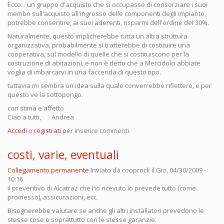
Ecco... un gruppo d'acquisto che si occupasse di consorziare i suoi
membri sull'acquisto all'ingrosso delle componenti degli impianto,
potrebbe consentire, ai suoi aderenti, risparmi dell'ordine del 30%.
Naturalmente, questo implicherebbe tutta un altra struttura
organizzativa, probabilmente si tratterebbe di costituire una
cooperativa, sul modello di quelle che si costituiscono per la
costruzione di abitazioni, e non è detto che a Mercidolci abbiate
voglia di imbarcarvi in una faccenda di questo tipo.
tuttavia mi sembra un idea sulla quale converrebbe riflettere, e per
questo ve la sottopongo.
con stima e affetto
Ciao a tutti, Andrea
Accedi
o
registrati
per inserire commenti.
costi, varie, eventuali
Collegamento permanente
Inviato da
cooprock
il Gio, 04/30/2009 -
10:16
il preventivo di Alcatraz che ho ricevuto io prevede tutto (come
promesso), assicurazioni, ecc.
Bisognerebbe valutare se anche gli altri installatori prevedono le
stesse cose e soprattutto con le stesse garanzie.