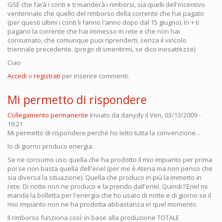
GSE che farà i conti e ti manderà i rimborsi, sia quelli dell'incentivo
ventennale che quello del rimborso della corrente che hai pagato
(per questi ultimi i conti li fanno l'anno dopo dal 15 giugno). In + ti
pagano la corrente che hai immesso in rete e che non hai
consumato, che comunque puoi riprenderti, senza il vincolo
triennale precedente. (prego di smentirmi, se dico inesattezze)
Ciao
Accedi
o
registrati
per inserire commenti.
Mi permetto di rispondere
Collegamento permanente
Inviato da
danydy
il Ven, 03/13/2009 -
19:21
Mi permetto di rispondere perchè ho letto tutta la convenzione...
Io di giorno produco energia.
Se ne consumo uso quella che ha prodotto il mio impianto per prima
poi se non basta quella dell'enel (per me è Atena ma non penso che
sia diversa la situazione). Quella che produco in più la immetto in
rete. Di notte non ne produco e la prendo dall'enel. Quindi l'Enel mi
manda la bolletta per l'energia che ho usato di notte e di giorno se il
mio impianto non ne ha prodotta abbastanza in quel momento.
Il rimborso funziona così: in base alla produzione TOTALE