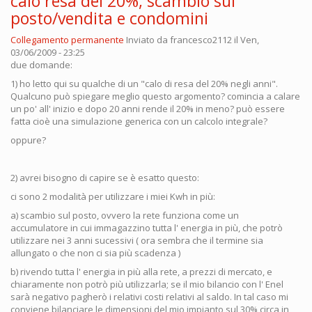
calo resa del 20%, scambio sul
posto/vendita e condomini
Collegamento permanente
Inviato da
francesco2112
il Ven,
03/06/2009 - 23:25
due domande:
1) ho letto qui su qualche di un "calo di resa del 20% negli anni".
Qualcuno può spiegare meglio questo argomento? comincia a calare
un po' all' inizio e dopo 20 anni rende il 20% in meno? può essere
fatta cioè una simulazione generica con un calcolo integrale?
oppure?
2) avrei bisogno di capire se è esatto questo:
ci sono 2 modalità per utilizzare i miei Kwh in più:
a) scambio sul posto, ovvero la rete funziona come un
accumulatore in cui immagazzino tutta l' energia in più, che potrò
utilizzare nei 3 anni sucessivi ( ora sembra che il termine sia
allungato o che non ci sia più scadenza )
b) rivendo tutta l' energia in più alla rete, a prezzi di mercato, e
chiaramente non potrò più utilizzarla; se il mio bilancio con l' Enel
sarà negativo pagherò i relativi costi relativi al saldo. In tal caso mi
conviene bilanciare le dimensioni del mio impianto sul 30% circa in