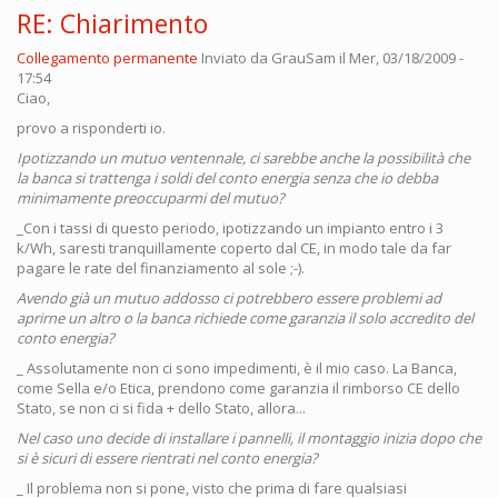
RE: Chiarimento
Collegamento permanente
Inviato da
GrauSam
il Mer, 03/18/2009 -
17:54
Ciao,
provo a risponderti io.
Ipotizzando un mutuo ventennale, ci sarebbe anche la possibilità che
la banca si trattenga i soldi del conto energia senza che io debba
minimamente preoccuparmi del mutuo?
_Con i tassi di questo periodo, ipotizzando un impianto entro i 3
k/Wh, saresti tranquillamente coperto dal CE, in modo tale da far
pagare le rate del finanziamento al sole ;-).
Avendo già un mutuo addosso ci potrebbero essere problemi ad
aprirne un altro o la banca richiede come garanzia il solo accredito del
conto energia?
_ Assolutamente non ci sono impedimenti, è il mio caso. La Banca,
come Sella e/o Etica, prendono come garanzia il rimborso CE dello
Stato, se non ci si fida + dello Stato, allora...
Nel caso uno decide di installare i pannelli, il montaggio inizia dopo che
si è sicuri di essere rientrati nel conto energia?
_ Il problema non si pone, visto che prima di fare qualsiasi