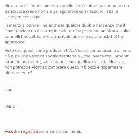
Altra cosa è il finanziamento ...quello che Alcatraz ha spuntato con
BancaEtica credo non sia paragonabile con nessuno in Italia
...convenientissimo.
In merito ai pannelli ho anche io qualche dubbio nel senso che il
"mio" (inviato da Alcatraz) installatore ha proposto ad Alcatraz altri
pannelli fotovoltaici e Alcatraz (valutatene le caratteristiche) ha
approvato.
Visto che questi sono prodotti in ITALIA (sono contentissimo almeno
c'è pure una valenza sociale/territoriale ...che invece con i prodotti
stranieri non averi!), ...e costano come quelli previsti da Alcatraz...
non potrebbe Alcatraz comprare questi in blocco e risparmiare
ulteriormente?
ciao
FABIO
Accedi
o
registrati
per inserire commenti.