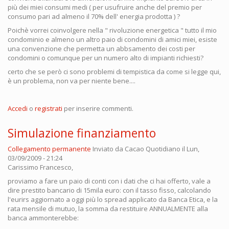
più dei miei consumi medi ( per usufruire anche del premio per
consumo pari ad almeno il 70% dell' energia prodotta ) ?
Poichè vorrei coinvolgere nella " rivoluzione energetica " tutto il mio
condominio e almeno un altro paio di condomini di amici miei, esiste
una convenzione che permetta un abbsamento dei costi per
condomini o comunque per un numero alto di impianti richiesti?
certo che se però ci sono problemi di tempistica da come si legge qui,
è un problema, non va per niente bene....
Accedi
o
registrati
per inserire commenti.
Simulazione finanziamento
Collegamento permanente
Inviato da
Cacao Quotidiano
il Lun,
03/09/2009 - 21:24
Carissimo Francesco,
proviamo a fare un paio di conti con i dati che ci hai offerto, vale a
dire prestito bancario di 15mila euro: con il tasso fisso, calcolando
l'eurirs aggiornato a oggi più lo spread applicato da Banca Etica, e la
rata mensile di mutuo, la somma da restituire ANNUALMENTE alla
banca ammonterebbe: