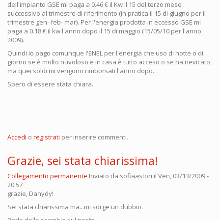
dell'impianto GSE mi paga a 0.46 € il Kw il 15 del terzo mese
successivo al trimestre di riferimento (in pratica il 15 di giugno per il
trimestre gen- feb- mar). Per l'energia prodotta in eccesso GSE mi
paga a 0.18 € il kw l'anno dopo il 15 di maggio (15/05/10 per l'anno
2009).
Quindi io pago comunque l'ENEL per l'energia che uso di notte o di
giorno se è molto nuvoloso e in casa è tutto acceso o se ha nevicato,
ma quei soldi mi vengono rimborsati l'anno dopo.
Spero di essere stata chiara.
Accedi
o
registrati
per inserire commenti.
Grazie, sei stata chiarissima!
Collegamento permanente
Inviato da
sofiaastori
il Ven, 03/13/2009 -
20:57
grazie, Danydy!
Sei stata chiarissima ma...mi sorge un dubbio.
Parlo dello scambio sul posto.