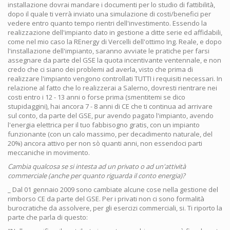
installazione dovrai mandare i documenti per lo studio di fattibilità,
dopo il quale ti verrà inviato una simulazione di costi/benefici per
vedere entro quanto tempo rientri dell'investimento. Essendo la
realizzazione dell'impianto dato in gestione a ditte serie ed affidabili,
come nel mio caso la REnergy di Vercelli dell'ottimo Ing. Reale, e dopo
l'installazione dell'impianto, saranno avviate le pratiche per farsi
assegnare da parte del GSE la quota incentivante ventennale, e non
credo che ci siano dei problemi ad averla, visto che prima di
realizzare l'impianto vengono controllati TUTTI i requisiti necessari. In
relazione al fatto che lo realizzerai a Salerno, dovresti rientrare nei
costi entro i 12 - 13 anni o forse prima (smentitemi se dico
stupidaggini), hai ancora 7 - 8 anni di CE che ti continua ad arrivare
sul conto, da parte del GSE, pur avendo pagato l'impianto, avendo
l'energia elettrica per il tuo fabbisogno gratis, con un impianto
funzionante (con un calo massimo, per decadimento naturale, del
20%) ancora attivo per non sò quanti anni, non essendoci parti
meccaniche in movimento.
Cambia qualcosa se si intesta ad un privato o ad un'attività
commerciale (anche per quanto riguarda il conto energia)?
_ Dal 01 gennaio 2009 sono cambiate alcune cose nella gestione del
rimborso CE da parte del GSE. Per i privati non ci sono formalità
burocratiche da assolvere, per gli esercizi commerciali, si. Ti riporto la
parte che parla di questo: