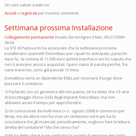
Un caro saluto a tutti voi.
Accedi
o
registrati
per inserire commenti.
Settimana prossima Installazione
Collegamento permanente
Inviato da
nordgren
il Mer, 05/27/2009 -
00:04
La STE di Padova mi ha assicurato che la settimana prossima
installerano i pannelli fotovoltaici per i quali ho anticipato, parecchi
mesi fa, la somma di 11.500 euro (prima tranche) e ieri ho saputo che
non li avevano ancora acquistati. Spero siano di parola perchè, fra
varie traversie, sono già passati 13 mesi.
Domattina verrà un dipendente ENEL per visionare il luogo dove
piazzare il contatore.
1) Parlando con un geometra del mio paese, mi ha detto che c'è aria
di boicottaggio (forse GSE) degli impianti fotovoltaici, ma non
abbiamo avuto il tempo per approfondire.
2) Un conoscente da molti mesi (+ o - agosto 2008) è connesso per
6Kwp, ma da allora non ha visto un centesimo ed in più ha la
scocciatura che gli incaricati, periodicamente, vogliono fare la lettura
diretta del contatore!? Ma che senso ha?
3) Mi ha detto che è pure cambiata la società di gestione del conto