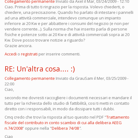
Collegamento permanente
Inviato da
Axel
il Mar, 03/24/2009 - 12:10
Ciao. Prima di tutto ti ringrazio per la risposta. Volevo chiederti, o
chiedere, una precisazione. Quando ho parlato di intestare i pannelli
ad una attività commerciale, intendevo comunque un impianto
inferiore ai 20 Kw e per abbattere i consumi del negozio (e non per
vendere corrente...). Sulla norma che hai inserito parla di persone
fisiche e potenze sotto ai 20 Kw e di attività commerciali sopra ai 20
Kw. Dove posso trovare notizie a riguardo?
Grazie ancora.
Accedi
o
registrati
per inserire commenti.
RE: Un'altra cosa.... :)
Collegamento permanente
Inviato da
GrauSam
il Mer, 03/25/2009 -
22:00
Ciao,
secondo me dovresti raccogliere i documenti necessari e mandare il
tutto per la richiesta dello studio di fattibilità, cosi ti metti in contatto
diretto con i responsabili, in modo da dissipare tutti i dubbi.
Cmq credo che trovi la risposta al tuo quesito nel PDF "
Trattamento
fiscale del contributo in conto scambio di cui alla delibera AEEG
n.74/2008
” oppure nella "
Delibera 74/08
".
Ciao