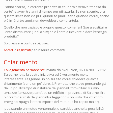
L'anno scorso, la corrente prodotta in esubero ti veniva "messa da
parte" e avevi tre anni di tempo per utilizzarla. Se non sbaglio, ora
questo limite non c'è più...quindi se puoi usarla quando vorrai, anche
più in là di tre anni, non dovrebbero comprartela.
Quello che non capisco è proprio questo: come fa il Gse a sostituire
l'ente distributore (Enel o sim) se è l'ente a ricevere e dare l'energia
prodotta?
So di essere confusa :-) , ciao.
Accedi
o
registrati
per inserire commenti.
Chiarimento
Collegamento permanente
Inviato da
Axel
il Ven, 03/13/2009 - 21:12
Salve, ho letto la vostra iniziativa ed è veramente molto
interessante. Leggendo un po sul sito vorrei chiedere qualche
chiarimento (sono un po' duro...). Premetto che stavo pensando già
da un po' di tempo di installare dei pannelli fotovoltaici sul mio
terrazzo (terrazzo piano), su un edificio in provincia di Salerno. Ero
bloccato dai costi dei pannelli e leggendovi ho visto che col conto
energia ti ripaghi l'intero importo del mutuo (o ho capito male?).
Ipotizzando un mutuo ventennale, ci sarebbe anche la possibilità
che la banca si trattenga i soldi del conto energia senza che io