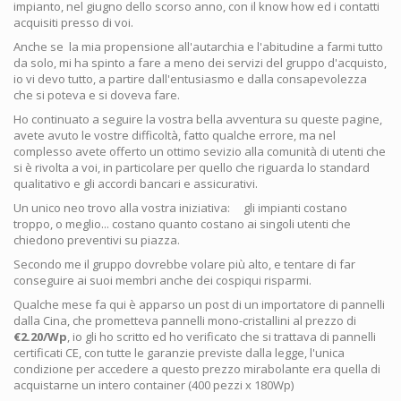
impianto, nel giugno dello scorso anno, con il know how ed i contatti
acquisiti presso di voi.
Anche se la mia propensione all'autarchia e l'abitudine a farmi tutto
da solo, mi ha spinto a fare a meno dei servizi del gruppo d'acquisto,
io vi devo tutto, a partire dall'entusiasmo e dalla consapevolezza
che si poteva e si doveva fare.
Ho continuato a seguire la vostra bella avventura su queste pagine,
avete avuto le vostre difficoltà, fatto qualche errore, ma nel
complesso avete offerto un ottimo sevizio alla comunità di utenti che
si è rivolta a voi, in particolare per quello che riguarda lo standard
qualitativo e gli accordi bancari e assicurativi.
Un unico neo trovo alla vostra iniziativa: gli impianti costano
troppo, o meglio... costano quanto costano ai singoli utenti che
chiedono preventivi su piazza.
Secondo me il gruppo dovrebbe volare più alto, e tentare di far
conseguire ai suoi membri anche dei cospiqui risparmi.
Qualche mese fa qui è apparso un post di un importatore di pannelli
dalla Cina, che prometteva pannelli mono-cristallini al prezzo di
€2.20/Wp
, io gli ho scritto ed ho verificato che si trattava di pannelli
certificati CE, con tutte le garanzie previste dalla legge, l'unica
condizione per accedere a questo prezzo mirabolante era quella di
acquistarne un intero container (400 pezzi x 180Wp)