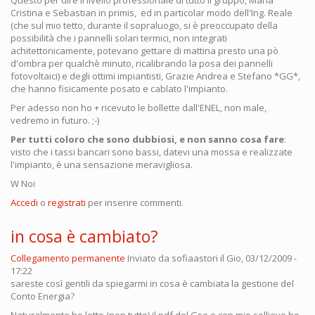
Cristina e Sebastian in primis, ed in particolar modo dell'Ing. Reale
(che sul mio tetto, durante il sopraluogo, si è preoccupato della
possibilità che i pannelli solari termici, non integrati
achitettonicamente, potevano gettare di mattina presto una pò
d'ombra per qualchè minuto, ricalibrando la posa dei pannelli
fotovoltaici) e degli ottimi impiantisti, Grazie Andrea e Stefano *GG*,
che hanno fisicamente posato e cablato l'impianto.
Per adesso non ho + ricevuto le bollette dall'ENEL, non male,
vedremo in futuro. ;-)
Per tutti coloro che sono dubbiosi, e non sanno cosa fare
:
visto che i tassi bancari sono bassi, datevi una mossa e realizzate
l'impianto, è una sensazione meravigliosa.
W Noi
Accedi
o
registrati
per inserire commenti.
in cosa è cambiato?
Collegamento permanente
Inviato da
sofiaastori
il Gio, 03/12/2009 -
17:22
sareste così gentili da spiegarmi in cosa è cambiata la gestione del
Conto Energia?
Naturalmente ho letto (non tutto) il pdf del Gse e con mio sollievo ho