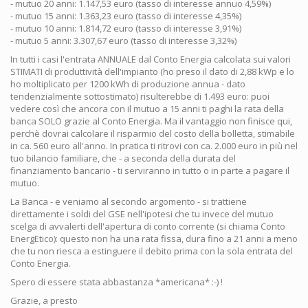
- mutuo 20 anni: 1.147,53 euro (tasso di interesse annuo 4,59%)
- mutuo 15 anni: 1.363,23 euro (tasso di interesse 4,35%)
- mutuo 10 anni: 1.814,72 euro (tasso di interesse 3,91%)
- mutuo 5 anni: 3.307,67 euro (tasso di interesse 3,32%)
In tutti i casi l'entrata ANNUALE dal Conto Energia calcolata sui valori
STIMATI di produttività dell'impianto (ho preso il dato di 2,88 kWp e lo
ho moltiplicato per 1200 kWh di produzione annua - dato
tendenzialmente sottostimato) risulterebbe di 1.493 euro: puoi
vedere così che ancora con il mutuo a 15 anni ti paghi la rata della
banca SOLO grazie al Conto Energia. Ma il vantaggio non finisce qui,
perchè dovrai calcolare il risparmio del costo della bolletta, stimabile
in ca. 560 euro all'anno. In pratica ti ritrovi con ca. 2.000 euro in più nel
tuo bilancio familiare, che - a seconda della durata del
finanziamento bancario - ti serviranno in tutto o in parte a pagare il
mutuo.
La Banca - e veniamo al secondo argomento - si trattiene
direttamente i soldi del GSE nell'ipotesi che tu invece del mutuo
scelga di avvalerti dell'apertura di conto corrente (si chiama Conto
EnergEtico): questo non ha una rata fissa, dura fino a 21 anni a meno
che tu non riesca a estinguere il debito prima con la sola entrata del
Conto Energia.
Spero di essere stata abbastanza *americana* :-) !
Grazie, a presto