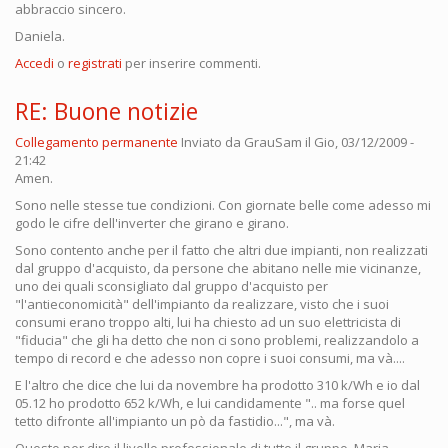
abbraccio sincero.
Daniela.
Accedi
o
registrati
per inserire commenti.
RE: Buone notizie
Collegamento permanente
Inviato da
GrauSam
il Gio, 03/12/2009 -
21:42
Amen.
Sono nelle stesse tue condizioni. Con giornate belle come adesso mi
godo le cifre dell'inverter che girano e girano.
Sono contento anche per il fatto che altri due impianti, non realizzati
dal gruppo d'acquisto, da persone che abitano nelle mie vicinanze,
uno dei quali sconsigliato dal gruppo d'acquisto per
"l'antieconomicità" dell'impianto da realizzare, visto che i suoi
consumi erano troppo alti, lui ha chiesto ad un suo elettricista di
"fiducia" che gli ha detto che non ci sono problemi, realizzandolo a
tempo di record e che adesso non copre i suoi consumi, ma và....
E l'altro che dice che lui da novembre ha prodotto 310 k/Wh e io dal
05.12 ho prodotto 652 k/Wh, e lui candidamente ".. ma forse quel
tetto difronte all'impianto un pò da fastidio...", ma và.
Questo per dire il livello professionale di tutto il gruppo, Maria