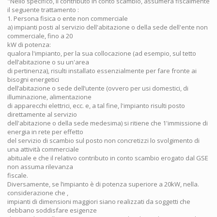
"Nello specifico, il contributo in conto scambio, assumerà fiscalmente
il seguente trattamento :
1. Persona fisica o ente non commerciale
a) impianti posti al servizio dell'abitazione o della sede dell'ente non
commerciale, fino a 20
kW di potenza:
qualora l'impianto, per la sua collocazione (ad esempio, sul tetto
dell’abitazione o su un'area
di pertinenza), risulti installato essenzialmente per fare fronte ai
bisogni energetici
dell’abitazione o sede dell’utente (ovvero per usi domestici, di
illuminazione, alimentazione
di apparecchi elettrici, ecc. e, a tal fine, l'impianto risulti posto
direttamente al servizio
dell'abitazione o della sede medesima) si ritiene che 1'immissione di
energia in rete per effetto
del servizio di scambio sul posto non concretizzi lo svolgimento di
una attività commerciale
abituale e che il relativo contributo in conto scambio erogato dal GSE
non assuma rilevanza
fiscale.
Diversamente, se l’impianto è di potenza superiore a 20kW, nella.
considerazione che ,
impianti di dimensioni maggiori siano realizzati da soggetti che
debbano soddisfare esigenze