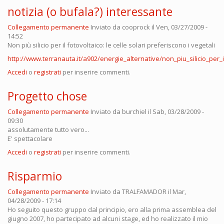
notizia (o bufala?) interessante
Collegamento permanente
Inviato da
cooprock
il Ven, 03/27/2009 -
14:52
Non più silicio per il fotovoltaico: le celle solari preferiscono i vegetali
http://www.terranauta.it/a902/energie_alternative/non_piu_silicio_per_il
Accedi
o
registrati
per inserire commenti.
Progetto chose
Collegamento permanente
Inviato da
burchiel
il Sab, 03/28/2009 -
09:30
assolutamente tutto vero...
E' spettacolare
Accedi
o
registrati
per inserire commenti.
Risparmio
Collegamento permanente
Inviato da
TRALFAMADOR
il Mar,
04/28/2009 - 17:14
Ho seguito questo gruppo dal principio, ero alla prima assemblea del
giugno 2007, ho partecipato ad alcuni stage, ed ho realizzato il mio