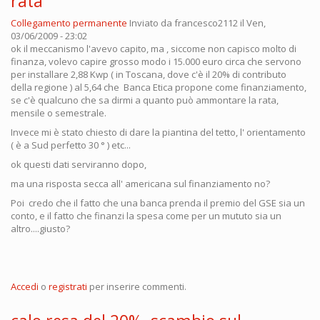
rata
Collegamento permanente
Inviato da
francesco2112
il Ven,
03/06/2009 - 23:02
ok il meccanismo l'avevo capito, ma , siccome non capisco molto di
finanza, volevo capire grosso modo i 15.000 euro circa che servono
per installare 2,88 Kwp ( in Toscana, dove c'è il 20% di contributo
della regione ) al 5,64 che Banca Etica propone come finanziamento,
se c'è qualcuno che sa dirmi a quanto può ammontare la rata,
mensile o semestrale.
Invece mi è stato chiesto di dare la piantina del tetto, l' orientamento
( è a Sud perfetto 30 ° ) etc...
ok questi dati serviranno dopo,
ma una risposta secca all' americana sul finanziamento no?
Poi credo che il fatto che una banca prenda il premio del GSE sia un
conto, e il fatto che finanzi la spesa come per un mututo sia un
altro....giusto?
Accedi
o
registrati
per inserire commenti.