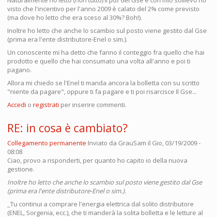
visto che l'incentivo per l'anno 2009 è calato del 2% come previsto
(ma dove ho letto che era sceso al 30%? Boh!).
Inoltre ho letto che anche lo scambio sul posto viene gestito dal Gse
(prima era l'ente distributore-Enel o sim.).
Un conoscente mi ha detto che fanno il conteggio fra quello che hai
prodotto e quello che hai consumato una volta all'anno e poi ti
pagano.
Allora mi chiedo se l'Enel ti manda ancora la bolletta con su scritto
"niente da pagare", oppure ti fa pagare e ti poi risarcisce Il Gse...
Accedi
o
registrati
per inserire commenti.
RE: in cosa è cambiato?
Collegamento permanente
Inviato da
GrauSam
il Gio, 03/19/2009 -
08:08
Ciao, provo a risponderti, per quanto ho capito io della nuova
gestione.
Inoltre ho letto che anche lo scambio sul posto viene gestito dal Gse
(prima era l'ente distributore-Enel o sim.).
_Tu continui a comprare l'energia elettrica dal solito distributore
(ENEL, Sorgenia, ecc.), che ti manderà la solita bolletta e le letture al