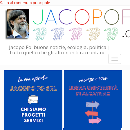
Salta al contenuto principale
Jacopo Fo: buone notizie, ecologia, politica |
Tutto quello che gli altri non ti raccontano
Toggle
navigati