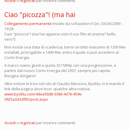
Accedi
o
registrati
per inserire commenti.
Ciao "picozza"! (ma hai
Collegamento permanente
Inviato da
sofiaastori
il Gio, 03/26/2009 -
19:28
Ciao "picozza"! (ma hai appena visto il suo film al cinema? bello,
vero?)
Non esiste una data di scadenza, bensì un tetto massimo di 1200 Mw
installati, prorogabile a 1400 Mw, entro il quale si può accedere al
Conto Energia.
A marzo siamo giunti a quota 327 MWp con una progressione, a
partire dal nuovo Conto Energia del 2007, sempre più rapida.
Bisogna sbrigarsi!
Altre notizie le trovi nel sito di Claudio Messora, Byoblu; io ti mando il
link della pagina dove trovi qualche altra notizia:
www.byoblu.com/4deafdd8-338d-4d76-959e-
0925a3d3df65/post.aspx
Accedi
o
registrati
per inserire commenti.