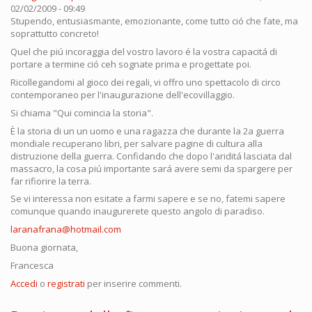
02/02/2009 - 09:49
Stupendo, entusiasmante, emozionante, come tutto ció che fate, ma
soprattutto concreto!
Quel che piú incoraggia del vostro lavoro é la vostra capacitá di
portare a termine ció ceh sognate prima e progettate poi.
Ricollegandomi al gioco dei regali, vi offro uno spettacolo di circo
contemporaneo per l'inaugurazione dell'ecovillaggio.
Si chiama "Qui comincia la storia".
È la storia di un un uomo e una ragazza che durante la 2a guerra
mondiale recuperano libri, per salvare pagine di cultura alla
distruzione della guerra. Confidando che dopo l'ariditá lasciata dal
massacro, la cosa piú importante sará avere semi da spargere per
far rifiorire la terra.
Se vi interessa non esitate a farmi sapere e se no, fatemi sapere
comunque quando inaugurerete questo angolo di paradiso.
laranafrana@hotmail.com
Buona giornata,
Francesca
Accedi
o
registrati
per inserire commenti.