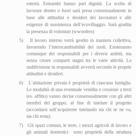
esterni. Entrambi hanno pari dignità. La scelta di
lavorare dentro o fuori sarà presa consensualmente in
base alle attitudini e desideri dei lavoratori e alle
esigenze di sussistenza dell’eco
villa
ggio. Sarà gradita
la presenza di volontari (wwoofers)
5)
Il lavoro interno verrà gestito in maniera collettiva,
favorendo l’interscambiabilità dei ruoli. Esisteranno
comunque dei responsabili per i diversi ambiti, ma
senza creare comparti stagni tra le varie attività. La
suddivisione in responsabili avverrà secondo le proprie
attitudini e desideri.
6)
L’abitazione privata è proprietà di ciascuna famiglia.
Le modalità di una eventuale vendita o cessione a terzi
(es. affitto) vanno decise consensualmente con gli altri
membri del gruppo, al fine di tutelare il progetto
(accordarsi sull’acquirente tutelando sia chi se ne va,
sia chi resta).
7)
Gli spazi comuni, le terre, i mezzi agricoli di lavoro e
gli animali domestici
sono proprietà della struttura