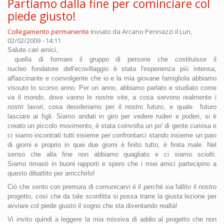
Partiamo dalla fine per cominciare col
piede giusto!
Collegamento permanente
Inviato da
Arcano Pennazzi
il Lun,
02/02/2009 - 14:11
Salute cari amici,
quella di formare il gruppo di persone che costituisse il
nucleo fondatore dell'ecovillaggio è stata l'esperienza più intensa,
affascinante e coinvolgente che io e la mia giovane famigliola abbiamo
vissuto lo scorso anno. P
er un anno, abbiamo parlato e st
udiato c
ome
va
il mondo, dove vanno l
e nostre vite, a cosa servono realmente
i
nostri lavori, cosa desideriamo per il nostro
futuro, e quale
futuro
lasciare ai
figli. Siamo andati in giro per vedere ruderi e poderi, si è
creato un piccolo movimento, è stata coinvolta un po' di gente curiosa e
ci siamo incontrati tutti insieme per confrontarci stando insieme un paio
di giorni e proprio in quei due giorni è finito tutto,
è fi
nita male. N
e
l
senso che alla fine non abbiamo quagliato e ci siamo sciolti.
Siamo rimasti in buoni rapporti e spero che i miei amici partecipino a
questo dibattito per arricchirlo!
Ciò che sento con premura di comunicarvi è il perché sia fallito il nostro
progetto, così che da tale sconfitta si possa trarre la giusta lezione per
avviare col piede giusto il sogno che sta diventando realtà!
Vi invito quindi a leggere la mia missiva di addio al progetto che non