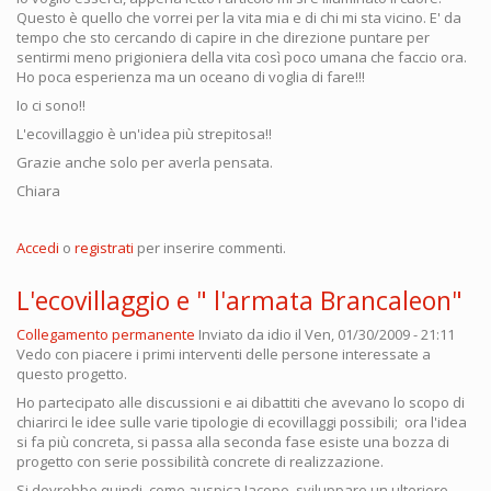
Questo è quello che vorrei per la vita mia e di chi mi sta vicino. E' da
tempo che sto cercando di capire in che direzione puntare per
sentirmi meno prigioniera della vita così poco umana che faccio ora.
Ho poca esperienza ma un oceano di voglia di fare!!!
Io ci sono!!
L'ecovillaggio è un'idea più strepitosa!!
Grazie anche solo per averla pensata.
Chiara
Accedi
o
registrati
per inserire commenti.
L'ecovillaggio e " l'armata Brancaleon"
Collegamento permanente
Inviato da
idio
il Ven, 01/30/2009 - 21:11
Vedo con piacere i primi interventi delle persone interessate a
questo progetto.
Ho partecipato alle discussioni e ai dibattiti che avevano lo scopo di
chiarirci le idee sulle varie tipologie di ecovillaggi possibili; ora l'idea
si fa più concreta, si passa alla seconda fase esiste una bozza di
progetto con serie possibilità concrete di realizzazione.
Si dovrebbe quindi, come auspica Jacopo, sviluppare un ulteriore