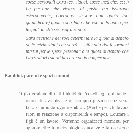
spese personali extra (es. viaggi, spese mediche, ecc.)
Le persone che vivono sul posto, ma lavorano
ester
nam
ente, dovranno versare una quota (da
quantificare) quale contributo alle voci di bilancio per
le quali anch’esse usufruiranno.
Sarà decisione dei soci determinare la quota di denaro
delle retribuzioni che verrà
utilizzata dai lavoratori
interni per le spese personali e la quota di denaro che
i lavoratori esterni lasceranno in cooperativa.
Bambini, parenti e spazi comuni
10)
La gestione di tutti i bimbi dell’eco
villa
ggio, durante i
momenti lavorativi, è un compito prezioso che verrà
fatto a turno da ogni membro . (Anche per chi lavora
fuori in relazione a disponibilità e tempo). Educare i
figli è un lavoro
.
V
erranno orga
nizza
ti momenti per
approfondire le metodologie educative e la decisione