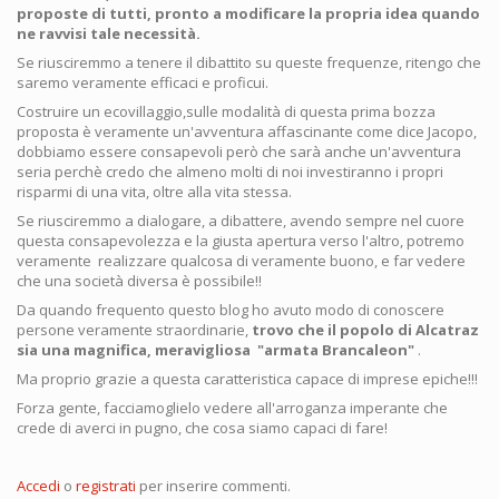
proposte di tutti, pronto a modificare la propria idea quando
ne ravvisi tale necessità.
Se riusciremmo a tenere il dibattito su queste frequenze, ritengo che
saremo veramente efficaci e proficui.
Costruire un ecovillaggio,sulle modalità di questa prima bozza
proposta è veramente un'avventura affascinante come dice Jacopo,
dobbiamo essere consapevoli però che sarà anche un'avventura
seria perchè credo che almeno molti di noi investiranno i propri
risparmi di una vita, oltre alla vita stessa.
Se riusciremmo a dialogare, a dibattere, avendo sempre nel cuore
questa consapevolezza e la giusta apertura verso l'altro, potremo
veramente realizzare qualcosa di veramente buono, e far vedere
che una società diversa è possibile!!
Da quando frequento questo blog ho avuto modo di conoscere
persone veramente straordinarie,
trovo che il popolo di Alcatraz
sia una magnifica, meravigliosa "armata Brancaleon"
.
Ma proprio grazie a questa caratteristica capace di imprese epiche!!!
Forza gente, facciamoglielo vedere all'arroganza imperante che
crede di averci in pugno, che cosa siamo capaci di fare!
Accedi
o
registrati
per inserire commenti.