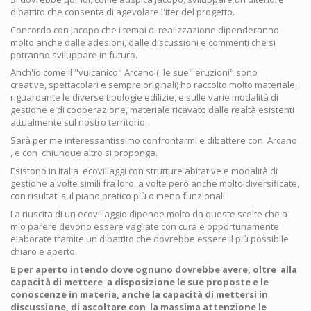
dibattito che consenta di agevolare l'iter del progetto.
Concordo con Jacopo che i tempi di realizzazione dipenderanno
molto anche dalle adesioni, dalle discussioni e commenti che si
potranno sviluppare in futuro.
Anch'io come il "vulcanico" Arcano ( le sue" eruzioni" sono
creative, spettacolari e sempre originali) ho raccolto molto materiale,
riguardante le diverse tipologie edilizie, e sulle varie modalità di
gestione e di cooperazione, materiale ricavato dalle realtà esistenti
attualmente sul nostro territorio.
Sarà per me interessantissimo confrontarmi e dibattere con Arcano
, e con chiunque altro si proponga.
Esistono in Italia ecovillaggi con strutture abitative e modalità di
gestione a volte simili fra loro, a volte però anche molto diversificate,
con risultati sul piano pratico più o meno funzionali.
La riuscita di un ecovillaggio dipende molto da queste scelte che a
mio parere devono essere vagliate con cura e opportunamente
elaborate tramite un dibattito che dovrebbe essere il più possibile
chiaro e aperto.
E per aperto intendo dove ognuno dovrebbe avere, oltre alla
capacità di mettere a disposizione le sue proposte e le
conoscenze in materia, anche la capacità di mettersi in
discussione, di ascoltare con la massima attenzione le