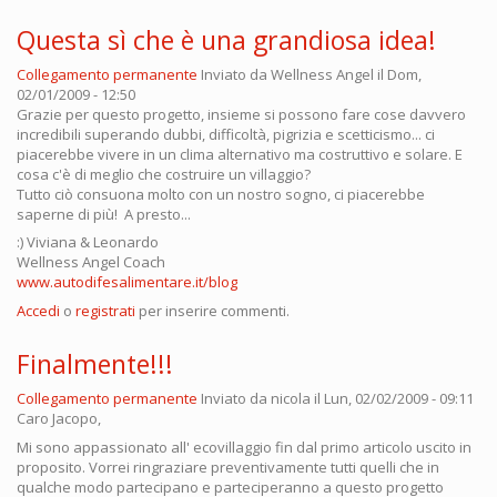
Questa sì che è una grandiosa idea!
Collegamento permanente
Inviato da
Wellness Angel
il Dom,
02/01/2009 - 12:50
Grazie per questo progetto, insieme si possono fare cose davvero
incredibili superando dubbi, difficoltà, pigrizia e scetticismo... ci
piacerebbe vivere in un clima alternativo ma costruttivo e solare. E
cosa c'è di meglio che costruire un villaggio?
Tutto ciò consuona molto con un nostro sogno, ci piacerebbe
saperne di più! A presto...
:) Viviana & Leonardo
Wellness Angel Coach
www.autodifesalimentare.it/blog
Accedi
o
registrati
per inserire commenti.
Finalmente!!!
Collegamento permanente
Inviato da
nicola
il Lun, 02/02/2009 - 09:11
Caro Jacopo,
Mi sono appassionato all' ecovillaggio fin dal primo articolo uscito in
proposito. Vorrei ringraziare preventivamente tutti quelli che in
qualche modo partecipano e parteciperanno a questo progetto