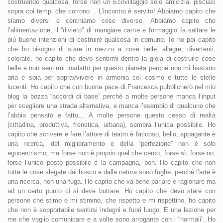
costruendo qualcosa, forse non un Ecovillaggio solo amicizia, pisciaci
sopra coi tempi che corrono… L’incontro è servito! Abbiamo capito che
siamo diversi e cerchiamo cose diverse. Abbiamo capito che
l’alimentazione, il “divieto” di mangiare carne e formaggio fa saltare le
più buone intenzioni di costruire qualcosa in comune. Io ho poi capito
che ho bisogno di stare in mezzo a cose belle, allegre, divertenti,
colorate, ho capito che devo sentirmi dentro la gioia di costruire cose
belle e non sentirmi inadatto per questo pianeta perché non mi bastano
aria e soia per sopravvivere in armonia col cosmo e tutte le stelle
lucenti. Ho capito che con buona pace di Francesca pubblicherò nel mio
blog la bozza “accordi di base” perché a molte persone manca l’input
per scegliere una strada alternativa, e manca l’esempio di qualcuno che
l’abbia pensato e fatto… A molte persone questo cesso di realtà
(cittadina, produttiva, frenetica, urbana), sembra l’unica possibile. Ho
capito che scrivere e fare l’attore di teatro è faticoso, bello, appagante è
una ricerca, del miglioramento e della “perfezione” non è solo
egocentrismo, ma forse non è proprio quel che cerco, forse sì, forse no,
forse l’unico posto possibile è la campagna, boh. Ho capito che non
tutte le cose slegate dal bosco e dalla natura sono fughe, perché l’arte è
una ricerca, non una fuga. Ho capito che va bene parlare e ragionare ma
ad un certo punto ci si deve buttare. Ho capito che devo stare con
persone che stimo e mi stimino, che rispetto e mi rispettino, ho capito
che non è sopportabile sentirsi indegni e fuori luogo. È una lezione per
me che voglio comunicare e a volte sono arrogante con i “normali”. Ho