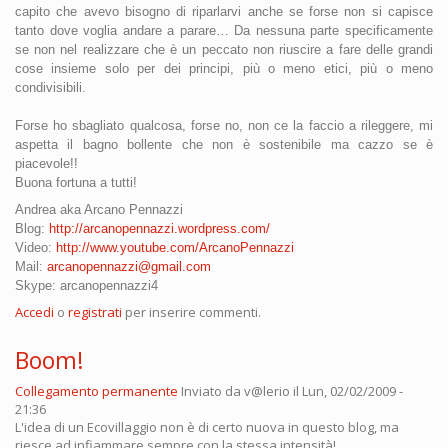
capito che avevo bisogno di riparlarvi anche se forse non si capisce
tanto dove voglia andare a parare… Da nessuna parte specificamente
se non nel realizzare che è un peccato non riuscire a fare delle grandi
cose insieme solo per dei principi, più o meno etici, più o meno
condivisibili.
Forse ho sbagliato qualcosa, forse no, non ce la faccio a rileggere, mi
aspetta il bagno bollente che non è sostenibile ma cazzo se è
piacevole!!
Buona fortuna a tutti!
Andrea aka Arcano
Pennazzi
Blog:
http://arcanopennazzi.wordpress.com/
Video:
http://www.youtube.com/ArcanoPennazzi
Mail:
arcanopennazzi@gmail.com
Skype: arcanopennazzi4
Accedi
o
registrati
per inserire commenti.
Boom!
Collegamento permanente
Inviato da
v@lerio
il Lun, 02/02/2009 -
21:36
L'idea di un Ecovillaggio non è di certo nuova in questo blog, ma
riesce ad infiammare sempre con la stessa intensità!