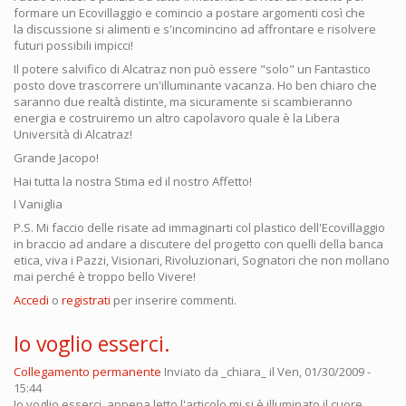
formare un Ecovillaggio e comincio a postare argomenti così che
la discussione si alimenti e s'incomincino ad affrontare e risolvere
futuri possibili impicci!
Il potere salvifico di Alcatraz non può essere "solo" un Fantastico
posto dove trascorrere un'illuminante vacanza. Ho ben chiaro che
saranno due realtà distinte, ma sicuramente si scambieranno
energia e costruiremo un altro capolavoro quale è la Libera
Università di Alcatraz!
Grande Jacopo!
Hai tutta la nostra Stima ed il nostro Affetto!
I Vaniglia
P.S. Mi faccio delle risate ad immaginarti col plastico dell'Ecovillaggio
in braccio ad andare a discutere del progetto con quelli della banca
etica, viva i Pazzi, Visionari, Rivoluzionari, Sognatori che non mollano
mai perché è troppo bello Vivere!
Accedi
o
registrati
per inserire commenti.
Io voglio esserci.
Collegamento permanente
Inviato da
_chiara_
il Ven, 01/30/2009 -
15:44
Io voglio esserci, appena letto l'articolo mi si è illuminato il cuore.