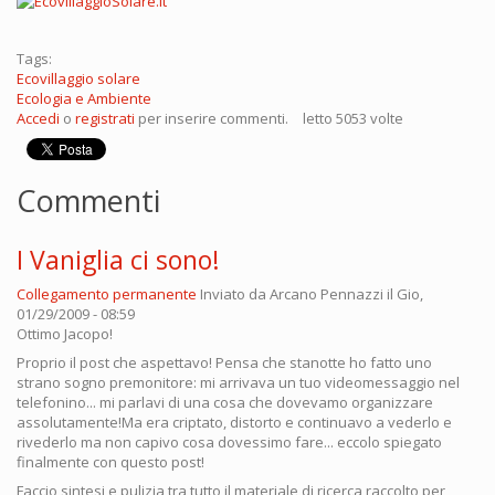
Tags:
Ecovillaggio solare
Ecologia e Ambiente
Accedi
o
registrati
per inserire commenti.
letto 5053 volte
Commenti
I Vaniglia ci sono!
Collegamento permanente
Inviato da
Arcano Pennazzi
il Gio,
01/29/2009 - 08:59
Ottimo Jacopo!
Proprio il post che aspettavo! Pensa che stanotte ho fatto uno
strano sogno premonitore: mi arrivava un tuo videomessaggio nel
telefonino... mi parlavi di una cosa che dovevamo organizzare
assolutamente!Ma era criptato, distorto e continuavo a vederlo e
rivederlo ma non capivo cosa dovessimo fare... eccolo spiegato
finalmente con questo post!
Faccio sintesi e pulizia tra tutto il materiale di ricerca raccolto per