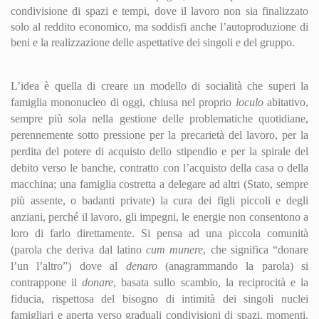
condivisione di spazi e tempi, dove il lavoro non sia finalizzato
solo al reddito economico, ma soddisfi anche l’autoproduzione di
beni e la realizzazione delle aspettative dei singoli e del gruppo.
L’idea è quella di creare un modello di socialità che superi la
famiglia mononucleo di oggi, chiusa nel proprio
loculo
abitativo,
sempre più sola nella gestione delle problematiche quotidiane,
perennemente s
otto
pressione per la precarietà del lavoro, per la
perdita del potere di acquisto dello stipendio e per la spirale del
debito verso le banche, contratto con l’acquisto della casa o della
macchina; una famiglia costretta a delegare ad altri (Stato, sempre
più assente, o badanti private) la cura dei figli piccoli e degli
anziani, perché il lavoro, gli impegni, le energie non consentono a
loro di farlo direttamente. Si pensa ad una piccola comunità
(parola che deriva dal latino
cum munere
, che significa “donare
l’un l’altro”) dove al
denaro
(anagrammando la parola) si
contrappone il
donare
, basata sullo scambio, la reciprocità e la
fiducia, rispettosa del bisogno di intimità dei singoli nuclei
famigliari e aperta verso graduali condivisioni di spazi, momenti,