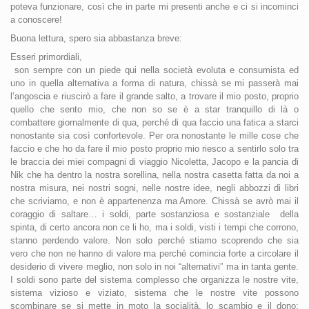
poteva funzionare, così che in parte mi presenti anche e ci si incominci
a conoscere!
Buona lettura, spero sia abbastanza breve:
Esseri primordiali,
son sempre con un piede qui nella società evoluta e consumista ed
uno in quella alternativa a forma di natura, chissà se mi passerà mai
l’angoscia e riuscirò a fare il grande salto, a trovare il mio posto, proprio
quello che sento mio, che non so se è a star tranquillo di là o
combattere giornalmente di qua, perché di qua faccio una fatica a starci
nonostante sia così confortevole. Per ora nonostante le mille cose che
faccio e che ho da fare il mio posto proprio mio riesco a sentirlo solo tra
le braccia dei miei compagni di viaggio Nicoletta, Jacopo e la pancia di
Nik che ha dentro la nostra sorellina, nella nostra casetta fatta da noi a
nostra misura, nei nostri sogni, nelle nostre idee, negli abbozzi di libri
che scriviamo, e non è appartenenza ma Amore. Chissà se avrò mai il
coraggio di saltare… i soldi, parte sostanziosa e sostanziale della
spinta, di certo ancora non ce li ho, ma i soldi, visti i tempi che corrono,
stanno perdendo valore. Non solo perché stiamo scoprendo che sia
vero che non ne hanno di valore ma perché comincia forte a circolare il
desiderio di vivere meglio, non solo in noi “alternativi” ma in tanta gente.
I soldi sono parte del sistema complesso che organizza le nostre vite,
sistema vizioso e viziato, sistema che le nostre vite possono
scombinare se si mette in moto la socialità, lo scambio e il dono;