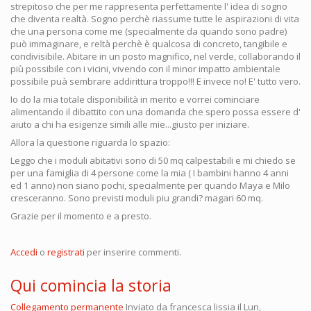
strepitoso che per me rappresenta perfettamente l' idea di sogno
che diventa realtà. Sogno perchè riassume tutte le aspirazioni di vita
che una persona come me (specialmente da quando sono padre)
può immaginare, e reltà perchè è qualcosa di concreto, tangibile e
condivisibile. Abitare in un posto magnifico, nel verde, collaborando il
più possibile con i vicini, vivendo con il minor impatto ambientale
possibile puà sembrare addirittura troppo!!! E invece no! E' tutto vero.
Io do la mia totale disponibilità in merito e vorrei cominciare
alimentando il dibattito con una domanda che spero possa essere d'
aiuto a chi ha esigenze simili alle mie...giusto per iniziare.
Allora la questione riguarda lo spazio:
Leggo che i moduli abitativi sono di 50 mq calpestabili e mi chiedo se
per una famiglia di 4 persone come la mia ( I bambini hanno 4 anni
ed 1 anno) non siano pochi, specialmente per quando Maya e Milo
cresceranno. Sono previsti moduli piu grandi? magari 60 mq.
Grazie per il momento e a presto.
Accedi
o
registrati
per inserire commenti.
Qui comincia la storia
Collegamento permanente
Inviato da
francesca lissia
il Lun,