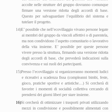
accolte nelle strutture del gruppo dovranno comunque
fir
mare
una versione ridotta degli accordi di base.
Questo per salvaguardare l’equilibrio del sistema e
tutelare il progetto.
14)
E’ possibile che nell’eco
villa
ggio vivano persone legate
ai membri del gruppo da vincoli affettivi o di parentela,
ma non condividono l’aspetto comunitario o lavorativo
della vita insieme. E’ possibile per queste persone
vivere presso la struttura, firmando una versione ridotta
degli accordi di base, che prevederà indicazioni sulla
convivenza e sui ruoli dei partecipanti.
15)
Presso l’eco
villa
ggio si organizzeranno momenti ludici
e ricreativi a scadenza fissa (compleanni bimbi, feste,
gioco, pratiche sportive e artistiche…) Si cercherà di
favorire i momenti di socialità collettiva cercando di
prendersi dei giorni liberi per stare insieme.
16)
Si cercherà di ottimizzare i trasporti privati utilizzando
mezzi in condivisione e possibilmente alimentati con