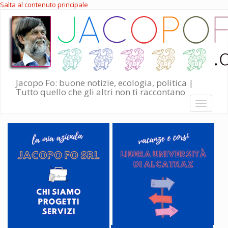
Salta al contenuto principale
Jacopo Fo: buone notizie, ecologia, politica |
Tutto quello che gli altri non ti raccontano
Toggle
navigati