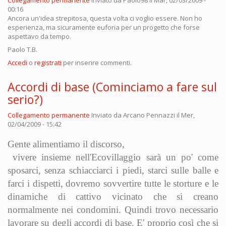
Collegamento permanente
Inviato da
Paolo98
il Mar, 02/03/2009 -
00:16
Ancora un'idea strepitosa, questa volta ci voglio essere. Non ho
esperienza, ma sicuramente euforia per un progetto che forse
aspettavo da tempo.
Paolo T.B.
Accedi
o
registrati
per inserire commenti.
Accordi di base (Cominciamo a fare sul
serio?)
Collegamento permanente
Inviato da
Arcano Pennazzi
il Mer,
02/04/2009 - 15:42
Gente alimentiamo il discorso,
vivere insieme nell'Ecovillaggio sarà un po' come
sposarci, senza schiacciarci i piedi, starci sulle balle e
farci i dispetti, dovremo sovvertire tutte le storture e le
dinamiche di cattivo vicinato che si creano
normalmente nei condomini. Quindi trovo necessario
lavorare su degli accordi di base. E' proprio così che si