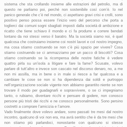
sistema che sta crollando insieme alle estrazioni del petrolio, ma di
questo ne parliamo poi, perché non sostenibile così com’è. Io nel
panico generale che c’è nel mondo, ci aspettano gravi crisi e crolli, sono
positivo penso possa essere l’inizio vero del percorso che porta a
toglierci dai comuni sogni sbagliati imposti dalla società di ambizione e
ricatto che tiene schiavo il mondo e ci fa produrre e correre bendati
lontano da noi stessi verso il baratro. Ma la società siamo noi, è quel
qualcosa che costruiamo insieme coi nostri lavori e col nostro impegno,
ma cosa stiamo costruendo se non c’è più spazio per vivere? Cosa
stiamo costruendo se ci ammazziamo per un pacco di biscotti? Cosa
stiamo costruendo se la ricompensa delle nostre fatiche è vedere
quattro pirla su un’isola a litigare e fare la fame? Scusate, volevo
parlare di tutt’altro e invece son cascato nel discorso denaro, no, a me
non mi assilla, ma in bene o in male si riesce a far qualcosa e a
cambiare le cose se non si ha dipendenza dai soldi e purtroppo
nell’organizzazione sociale vigente non abbiamo garantito niente se non
trovare il modo per guadagnarli e sopravvivere, o se ci impegniamo
tanto, o rubiamo, diventare ricchi e pensare di godere, non conosco
persone più tristi dei ricchi e ne conosco personalmente. Sono persino
costretti a comprare l’amicizia e l’amore.
Vado finalmente dove volevo andare, sono passati tre mesi dal nostro
incontro, qualcuno di voi non era, ma avrà sentito che è da tre mesi che
non stiamo più parlandoci, nonostante con qualcuno si stesse