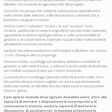
dibattito che consenta di agevolare l'iter del progetto.
Concordo con Jacopo che i tempi di realizzazione dipenderanno
molto anche dalle adesioni, dalle discussioni e commenti che si
potranno sviluppare in futuro.
Anch'io come il "vulcanico" Arcano ( le sue" eruzioni" sono
creative, spettacolari e sempre originali) ho raccolto molto materiale,
riguardante le diverse tipologie edilizie, e sulle varie modalità di
gestione e di cooperazione, materiale ricavato dalle realtà esistenti
attualmente sul nostro territorio.
Sarà per me interessantissimo confrontarmi e dibattere con Arcano
, e con chiunque altro si proponga.
Esistono in Italia ecovillaggi con strutture abitative e modalità di
gestione a volte simili fra loro, a volte però anche molto diversificate,
con risultati sul piano pratico più o meno funzionali.
La riuscita di un ecovillaggio dipende molto da queste scelte che a
mio parere devono essere vagliate con cura e opportunamente
elaborate tramite un dibattito che dovrebbe essere il più possibile
chiaro e aperto.
E per aperto intendo dove ognuno dovrebbe avere, oltre alla
capacità di mettere a disposizione le sue proposte e le
conoscenze in materia, anche la capacità di mettersi in
discussione, di ascoltare con la massima attenzione le