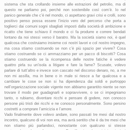
sistema che sta crollando insieme alle estrazioni del petrolio, ma di
questo ne parliamo poi, perché non sostenibile così com’è. Io nel
panico generale che c’è nel mondo, ci aspettano gravi crisi e crolli, sono
positivo penso possa essere l’inizio vero del percorso che porta a
toglierci dai comuni sogni sbagliati imposti dalla società di ambizione e
ricatto che tiene schiavo il mondo e ci fa produrre e correre bendati
lontano da noi stessi verso il baratro. Ma la società siamo noi, è quel
qualcosa che costruiamo insieme coi nostri lavori e col nostro impegno,
ma cosa stiamo costruendo se non c’è più spazio per vivere? Cosa
stiamo costruendo se ci ammazziamo per un pacco di biscotti? Cosa
stiamo costruendo se la ricompensa delle nostre fatiche è vedere
quattro pirla su un’isola a litigare e fare la fame? Scusate, volevo
parlare di tutt’altro e invece son cascato nel discorso denaro, no, a me
non mi assilla, ma in bene o in male si riesce a far qualcosa e a
cambiare le cose se non si ha dipendenza dai soldi e purtroppo
nell’organizzazione sociale vigente non abbiamo garantito niente se non
trovare il modo per guadagnarli e sopravvivere, o se ci impegniamo
tanto, o rubiamo, diventare ricchi e pensare di godere, non conosco
persone più tristi dei ricchi e ne conosco personalmente. Sono persino
costretti a comprare l’amicizia e l’amore.
Vado finalmente dove volevo andare, sono passati tre mesi dal nostro
incontro, qualcuno di voi non era, ma avrà sentito che è da tre mesi che
non stiamo più parlandoci, nonostante con qualcuno si stesse