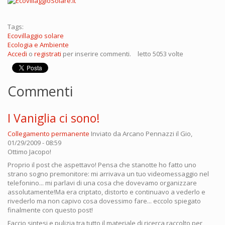
Tags:
Ecovillaggio solare
Ecologia e Ambiente
Accedi
o
registrati
per inserire commenti.
letto 5053 volte
Commenti
I Vaniglia ci sono!
Collegamento permanente
Inviato da
Arcano Pennazzi
il Gio,
01/29/2009 - 08:59
Ottimo Jacopo!
Proprio il post che aspettavo! Pensa che stanotte ho fatto uno
strano sogno premonitore: mi arrivava un tuo videomessaggio nel
telefonino... mi parlavi di una cosa che dovevamo organizzare
assolutamente!Ma era criptato, distorto e continuavo a vederlo e
rivederlo ma non capivo cosa dovessimo fare... eccolo spiegato
finalmente con questo post!
Faccio sintesi e pulizia tra tutto il materiale di ricerca raccolto per