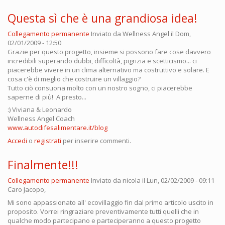
Questa sì che è una grandiosa idea!
Collegamento permanente
Inviato da
Wellness Angel
il Dom,
02/01/2009 - 12:50
Grazie per questo progetto, insieme si possono fare cose davvero
incredibili superando dubbi, difficoltà, pigrizia e scetticismo... ci
piacerebbe vivere in un clima alternativo ma costruttivo e solare. E
cosa c'è di meglio che costruire un villaggio?
Tutto ciò consuona molto con un nostro sogno, ci piacerebbe
saperne di più! A presto...
:) Viviana & Leonardo
Wellness Angel Coach
www.autodifesalimentare.it/blog
Accedi
o
registrati
per inserire commenti.
Finalmente!!!
Collegamento permanente
Inviato da
nicola
il Lun, 02/02/2009 - 09:11
Caro Jacopo,
Mi sono appassionato all' ecovillaggio fin dal primo articolo uscito in
proposito. Vorrei ringraziare preventivamente tutti quelli che in
qualche modo partecipano e parteciperanno a questo progetto