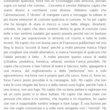
costruendo qualcosa, forse non un Ecovillaggio solo amicizia, pisciaci
sopra coi tempi che corrono… L’incontro è servito! Abbiamo capito che
siamo diversi e cerchiamo cose diverse. Abbiamo capito che
l’alimentazione, il “divieto” di mangiare carne e formaggio fa saltare le
più buone intenzioni di costruire qualcosa in comune. Io ho poi capito
che ho bisogno di stare in mezzo a cose belle, allegre, divertenti,
colorate, ho capito che devo sentirmi dentro la gioia di costruire cose
belle e non sentirmi inadatto per questo pianeta perché non mi bastano
aria e soia per sopravvivere in armonia col cosmo e tutte le stelle
lucenti. Ho capito che con buona pace di Francesca pubblicherò nel mio
blog la bozza “accordi di base” perché a molte persone manca l’input
per scegliere una strada alternativa, e manca l’esempio di qualcuno che
l’abbia pensato e fatto… A molte persone questo cesso di realtà
(cittadina, produttiva, frenetica, urbana), sembra l’unica possibile. Ho
capito che scrivere e fare l’attore di teatro è faticoso, bello, appagante è
una ricerca, del miglioramento e della “perfezione” non è solo
egocentrismo, ma forse non è proprio quel che cerco, forse sì, forse no,
forse l’unico posto possibile è la campagna, boh. Ho capito che non
tutte le cose slegate dal bosco e dalla natura sono fughe, perché l’arte è
una ricerca, non una fuga. Ho capito che va bene parlare e ragionare ma
ad un certo punto ci si deve buttare. Ho capito che devo stare con
persone che stimo e mi stimino, che rispetto e mi rispettino, ho capito
che non è sopportabile sentirsi indegni e fuori luogo. È una lezione per
me che voglio comunicare e a volte sono arrogante con i “normali”. Ho