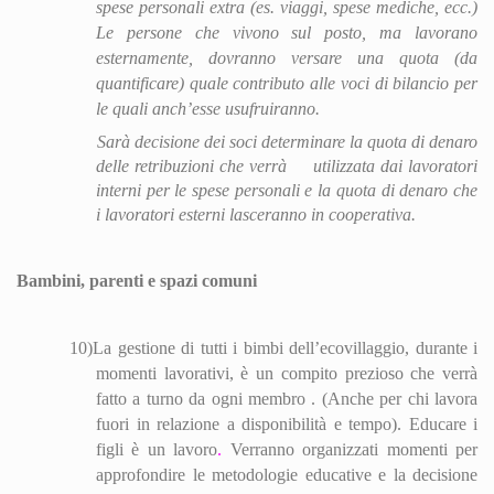
spese personali extra (es. viaggi, spese mediche, ecc.)
Le persone che vivono sul posto, ma lavorano
ester
nam
ente, dovranno versare una quota (da
quantificare) quale contributo alle voci di bilancio per
le quali anch’esse usufruiranno.
Sarà decisione dei soci determinare la quota di denaro
delle retribuzioni che verrà
utilizzata dai lavoratori
interni per le spese personali e la quota di denaro che
i lavoratori esterni lasceranno in cooperativa.
Bambini, parenti e spazi comuni
10)
La gestione di tutti i bimbi dell’eco
villa
ggio, durante i
momenti lavorativi, è un compito prezioso che verrà
fatto a turno da ogni membro . (Anche per chi lavora
fuori in relazione a disponibilità e tempo). Educare i
figli è un lavoro
.
V
erranno orga
nizza
ti momenti per
approfondire le metodologie educative e la decisione