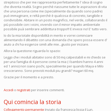
strepitoso che per me rappresenta perfettamente l' idea di sogno
che diventa realtà. Sogno perchè riassume tutte le aspirazioni di vita
che una persona come me (specialmente da quando sono padre)
può immaginare, e reltà perchè è qualcosa di concreto, tangibile e
condivisibile. Abitare in un posto magnifico, nel verde, collaborando il
più possibile con i vicini, vivendo con il minor impatto ambientale
possibile puà sembrare addirittura troppo!!! E invece no! E' tutto vero.
Io do la mia totale disponibilità in merito e vorrei cominciare
alimentando il dibattito con una domanda che spero possa essere d'
aiuto a chi ha esigenze simili alle mie...giusto per iniziare.
Allora la questione riguarda lo spazio:
Leggo che i moduli abitativi sono di 50 mq calpestabili e mi chiedo se
per una famiglia di 4 persone come la mia ( I bambini hanno 4 anni
ed 1 anno) non siano pochi, specialmente per quando Maya e Milo
cresceranno. Sono previsti moduli piu grandi? magari 60 mq.
Grazie per il momento e a presto.
Accedi
o
registrati
per inserire commenti.
Qui comincia la storia
Collegamento permanente
Inviato da
francesca lissia
il Lun,