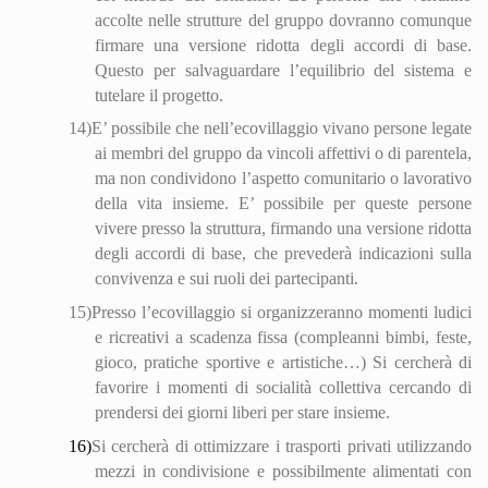
accolte nelle strutture del gruppo dovranno comunque
fir
mare
una versione ridotta degli accordi di base.
Questo per salvaguardare l’equilibrio del sistema e
tutelare il progetto.
14)
E’ possibile che nell’eco
villa
ggio vivano persone legate
ai membri del gruppo da vincoli affettivi o di parentela,
ma non condividono l’aspetto comunitario o lavorativo
della vita insieme. E’ possibile per queste persone
vivere presso la struttura, firmando una versione ridotta
degli accordi di base, che prevederà indicazioni sulla
convivenza e sui ruoli dei partecipanti.
15)
Presso l’eco
villa
ggio si organizzeranno momenti ludici
e ricreativi a scadenza fissa (compleanni bimbi, feste,
gioco, pratiche sportive e artistiche…) Si cercherà di
favorire i momenti di socialità collettiva cercando di
prendersi dei giorni liberi per stare insieme.
16)
Si cercherà di ottimizzare i trasporti privati utilizzando
mezzi in condivisione e possibilmente alimentati con