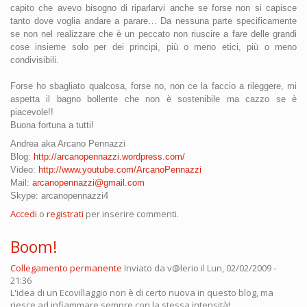
capito che avevo bisogno di riparlarvi anche se forse non si capisce
tanto dove voglia andare a parare… Da nessuna parte specificamente
se non nel realizzare che è un peccato non riuscire a fare delle grandi
cose insieme solo per dei principi, più o meno etici, più o meno
condivisibili.
Forse ho sbagliato qualcosa, forse no, non ce la faccio a rileggere, mi
aspetta il bagno bollente che non è sostenibile ma cazzo se è
piacevole!!
Buona fortuna a tutti!
Andrea aka Arcano
Pennazzi
Blog:
http://arcanopennazzi.wordpress.com/
Video:
http://www.youtube.com/ArcanoPennazzi
Mail:
arcanopennazzi@gmail.com
Skype: arcanopennazzi4
Accedi
o
registrati
per inserire commenti.
Boom!
Collegamento permanente
Inviato da
v@lerio
il Lun, 02/02/2009 -
21:36
L'idea di un Ecovillaggio non è di certo nuova in questo blog, ma
riesce ad infiammare sempre con la stessa intensità!