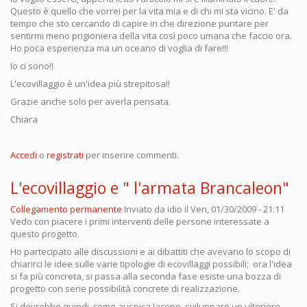
Questo è quello che vorrei per la vita mia e di chi mi sta vicino. E' da
tempo che sto cercando di capire in che direzione puntare per
sentirmi meno prigioniera della vita così poco umana che faccio ora.
Ho poca esperienza ma un oceano di voglia di fare!!!
Io ci sono!!
L'ecovillaggio è un'idea più strepitosa!!
Grazie anche solo per averla pensata.
Chiara
Accedi
o
registrati
per inserire commenti.
L'ecovillaggio e " l'armata Brancaleon"
Collegamento permanente
Inviato da
idio
il Ven, 01/30/2009 - 21:11
Vedo con piacere i primi interventi delle persone interessate a
questo progetto.
Ho partecipato alle discussioni e ai dibattiti che avevano lo scopo di
chiarirci le idee sulle varie tipologie di ecovillaggi possibili; ora l'idea
si fa più concreta, si passa alla seconda fase esiste una bozza di
progetto con serie possibilità concrete di realizzazione.
Si dovrebbe quindi, come auspica Jacopo, sviluppare un ulteriore