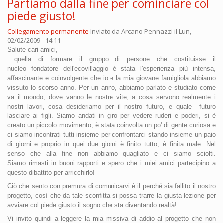
Partiamo dalla fine per cominciare col
piede giusto!
Collegamento permanente
Inviato da
Arcano Pennazzi
il Lun,
02/02/2009 - 14:11
Salute cari amici,
quella di formare il gruppo di persone che costituisse il
nucleo fondatore dell'ecovillaggio è stata l'esperienza più intensa,
affascinante e coinvolgente che io e la mia giovane famigliola abbiamo
vissuto lo scorso anno. P
er un anno, abbiamo parlato e st
udiato c
ome
va
il mondo, dove vanno l
e nostre vite, a cosa servono realmente
i
nostri lavori, cosa desideriamo per il nostro
futuro, e quale
futuro
lasciare ai
figli. Siamo andati in giro per vedere ruderi e poderi, si è
creato un piccolo movimento, è stata coinvolta un po' di gente curiosa e
ci siamo incontrati tutti insieme per confrontarci stando insieme un paio
di giorni e proprio in quei due giorni è finito tutto,
è fi
nita male. N
e
l
senso che alla fine non abbiamo quagliato e ci siamo sciolti.
Siamo rimasti in buoni rapporti e spero che i miei amici partecipino a
questo dibattito per arricchirlo!
Ciò che sento con premura di comunicarvi è il perché sia fallito il nostro
progetto, così che da tale sconfitta si possa trarre la giusta lezione per
avviare col piede giusto il sogno che sta diventando realtà!
Vi invito quindi a leggere la mia missiva di addio al progetto che non