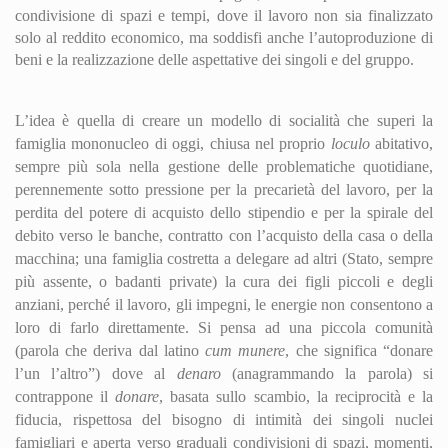
condivisione di spazi e tempi, dove il lavoro non sia finalizzato
solo al reddito economico, ma soddisfi anche l’autoproduzione di
beni e la realizzazione delle aspettative dei singoli e del gruppo.
L’idea è quella di creare un modello di socialità che superi la
famiglia mononucleo di oggi, chiusa nel proprio
loculo
abitativo,
sempre più sola nella gestione delle problematiche quotidiane,
perennemente s
otto
pressione per la precarietà del lavoro, per la
perdita del potere di acquisto dello stipendio e per la spirale del
debito verso le banche, contratto con l’acquisto della casa o della
macchina; una famiglia costretta a delegare ad altri (Stato, sempre
più assente, o badanti private) la cura dei figli piccoli e degli
anziani, perché il lavoro, gli impegni, le energie non consentono a
loro di farlo direttamente. Si pensa ad una piccola comunità
(parola che deriva dal latino
cum munere
, che significa “donare
l’un l’altro”) dove al
denaro
(anagrammando la parola) si
contrappone il
donare
, basata sullo scambio, la reciprocità e la
fiducia, rispettosa del bisogno di intimità dei singoli nuclei
famigliari e aperta verso graduali condivisioni di spazi, momenti,