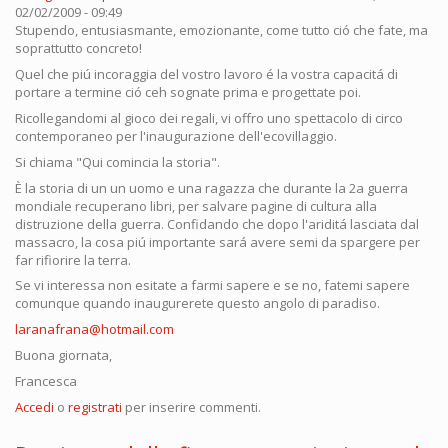
02/02/2009 - 09:49
Stupendo, entusiasmante, emozionante, come tutto ció che fate, ma
soprattutto concreto!
Quel che piú incoraggia del vostro lavoro é la vostra capacitá di
portare a termine ció ceh sognate prima e progettate poi.
Ricollegandomi al gioco dei regali, vi offro uno spettacolo di circo
contemporaneo per l'inaugurazione dell'ecovillaggio.
Si chiama "Qui comincia la storia".
È la storia di un un uomo e una ragazza che durante la 2a guerra
mondiale recuperano libri, per salvare pagine di cultura alla
distruzione della guerra. Confidando che dopo l'ariditá lasciata dal
massacro, la cosa piú importante sará avere semi da spargere per
far rifiorire la terra.
Se vi interessa non esitate a farmi sapere e se no, fatemi sapere
comunque quando inaugurerete questo angolo di paradiso.
laranafrana@hotmail.com
Buona giornata,
Francesca
Accedi
o
registrati
per inserire commenti.