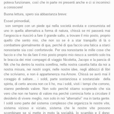
poteva funzionare, così che in parte mi presenti anche e ci si incominci
a conoscere!
Buona lettura, spero sia abbastanza breve:
Esseri primordiali,
son sempre con un piede qui nella società evoluta e consumista ed
uno in quella alternativa a forma di natura, chissà se mi passerà mai
l’angoscia e riuscirò a fare il grande salto, a trovare il mio posto, proprio
quello che sento mio, che non so se è a star tranquillo di là o
combattere giornalmente di qua, perché di qua faccio una fatica a starci
nonostante sia così confortevole. Per ora nonostante le mille cose che
faccio e che ho da fare il mio posto proprio mio riesco a sentirlo solo tra
le braccia dei miei compagni di viaggio Nicoletta, Jacopo e la pancia di
Nik che ha dentro la nostra sorellina, nella nostra casetta fatta da noi a
nostra misura, nei nostri sogni, nelle nostre idee, negli abbozzi di libri
che scriviamo, e non è appartenenza ma Amore. Chissà se avrò mai il
coraggio di saltare… i soldi, parte sostanziosa e sostanziale della
spinta, di certo ancora non ce li ho, ma i soldi, visti i tempi che corrono,
stanno perdendo valore. Non solo perché stiamo scoprendo che sia
vero che non ne hanno di valore ma perché comincia forte a circolare il
desiderio di vivere meglio, non solo in noi “alternativi” ma in tanta gente.
I soldi sono parte del sistema complesso che organizza le nostre vite,
sistema vizioso e viziato, sistema che le nostre vite possono
scombinare se si mette in moto la socialità, lo scambio e il dono;