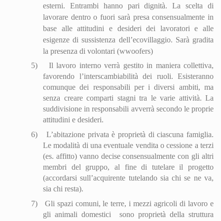
esterni. Entrambi hanno pari dignità. La scelta di
lavorare dentro o fuori sarà presa consensualmente in
base alle attitudini e desideri dei lavoratori e alle
esigenze di sussistenza dell’eco
villa
ggio. Sarà gradita
la presenza di volontari (wwoofers)
5)
Il lavoro interno verrà gestito in maniera collettiva,
favorendo l’interscambiabilità dei ruoli. Esisteranno
comunque dei responsabili per i diversi ambiti, ma
senza creare comparti stagni tra le varie attività. La
suddivisione in responsabili avverrà secondo le proprie
attitudini e desideri.
6)
L’abitazione privata è proprietà di ciascuna famiglia.
Le modalità di una eventuale vendita o cessione a terzi
(es. affitto) vanno decise consensualmente con gli altri
membri del gruppo, al fine di tutelare il progetto
(accordarsi sull’acquirente tutelando sia chi se ne va,
sia chi resta).
7)
Gli spazi comuni, le terre, i mezzi agricoli di lavoro e
gli animali domestici
sono proprietà della struttura