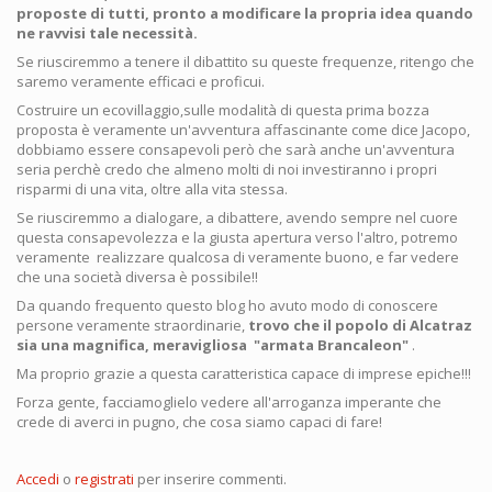
proposte di tutti, pronto a modificare la propria idea quando
ne ravvisi tale necessità.
Se riusciremmo a tenere il dibattito su queste frequenze, ritengo che
saremo veramente efficaci e proficui.
Costruire un ecovillaggio,sulle modalità di questa prima bozza
proposta è veramente un'avventura affascinante come dice Jacopo,
dobbiamo essere consapevoli però che sarà anche un'avventura
seria perchè credo che almeno molti di noi investiranno i propri
risparmi di una vita, oltre alla vita stessa.
Se riusciremmo a dialogare, a dibattere, avendo sempre nel cuore
questa consapevolezza e la giusta apertura verso l'altro, potremo
veramente realizzare qualcosa di veramente buono, e far vedere
che una società diversa è possibile!!
Da quando frequento questo blog ho avuto modo di conoscere
persone veramente straordinarie,
trovo che il popolo di Alcatraz
sia una magnifica, meravigliosa "armata Brancaleon"
.
Ma proprio grazie a questa caratteristica capace di imprese epiche!!!
Forza gente, facciamoglielo vedere all'arroganza imperante che
crede di averci in pugno, che cosa siamo capaci di fare!
Accedi
o
registrati
per inserire commenti.