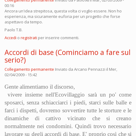
Collegamento permanente
Inviato da
Paolo98
il Mar, 02/03/2009 -
00:16
Ancora un'idea strepitosa, questa volta ci voglio essere. Non ho
esperienza, ma sicuramente euforia per un progetto che forse
aspettavo da tempo.
Paolo T.B.
Accedi
o
registrati
per inserire commenti.
Accordi di base (Cominciamo a fare sul
serio?)
Collegamento permanente
Inviato da
Arcano Pennazzi
il Mer,
02/04/2009 - 15:42
Gente alimentiamo il discorso,
vivere insieme nell'Ecovillaggio sarà un po' come
sposarci, senza schiacciarci i piedi, starci sulle balle e
farci i dispetti, dovremo sovvertire tutte le storture e le
dinamiche di cattivo vicinato che si creano
normalmente nei condomini. Quindi trovo necessario
lavorare su degli accordi di base. E' proprio così che si