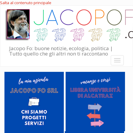
Salta al contenuto principale
Jacopo Fo: buone notizie, ecologia, politica |
Tutto quello che gli altri non ti raccontano
Toggle
navigati